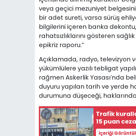
veya geçici mezuniyet belgesinin
bir adet sureti, varsa sürüş ehl
bilgilerini içeren banka dekontu
rahatsızlıklarını gösteren sağlık
epikriz raporu.”
Açıklamada, radyo, televizyon ve
yükümlülere yazılı tebligat yapı
rağmen Askerlik Yasası’nda beli
duyuru yapılan tarih ve yerde 
durumuna düşeceği, haklarında 
Trafik kural
15 puan cez
İçeriği Görüntü