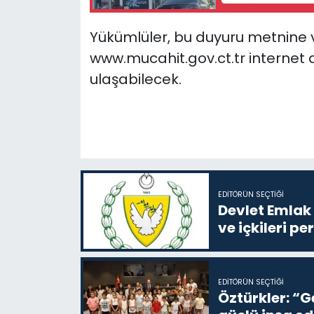
Yükümlüler, bu duyuru metnine ve
www.mucahit.gov.ct.tr internet
ulaşabilecek.
EDITÖRÜN SEÇTIĞI
Devlet Emlak 
ve içkileri p
EDITÖRÜN SEÇTIĞI
Öztürkler: “G