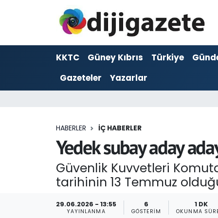
ADVERTORIAL
Hava Durumu
KKTC
Güney Kıbrıs
Türkiye
Günd
Dijigazete
Trafik Durumu
Gazeteler
Yazarlar
Dünya
Süper Lig Puan Durumu ve Fikstür
Eğitim
Tüm Manşetler
HABERLER
İÇ HABERLER
Ekonomi
Son Dakika Haberleri
Yedek subay aday ada
Foto Galeri
Haber Arşivi
Güvenlik Kuvvetleri Komut
tarihinin 13 Temmuz olduğ
GEZİ
29.06.2026 - 13:55
6
1 DK
Güncel
YAYINLANMA
GÖSTERIM
OKUNMA SÜR