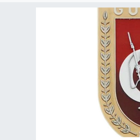
Gündem
KKTC
KKTC YEREL SEÇİM 2018
Kültür Sanat
Magazin
Moda
Nöbetçi Eczaneler
Otomobil Dünyası
Politika