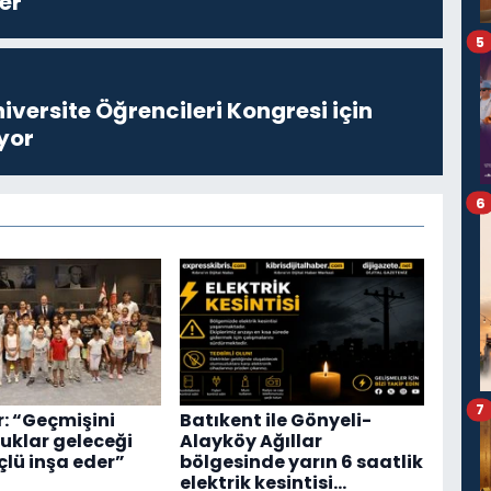
er”
5
niversite Öğrencileri Kongresi için
yor
6
7
r: “Geçmişini
Batıkent ile Gönyeli-
cuklar geleceği
Alayköy Ağıllar
lü inşa eder”
bölgesinde yarın 6 saatlik
elektrik kesintisi…