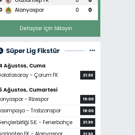
Alanyaspor
0
0
0
Detaylar için tıklayın
Süper Lig Fikstür
14 Ağustos, Cuma
alatasaray - Çorum FK
21:30
5 Ağustos, Cumartesi
onyaspor - Rizespor
19:00
asımpaşa - Trabzonspor
19:00
ençlerbirliği S.K. - Fenerbahçe
21:30
aziantep FK - Alanyaspor
21:30