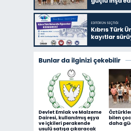
güçlü inşa ed
EDITÖRÜN SEÇTIĞI
Kıbrıs Türk Ü
kayıtlar sürü
Bunlar da ilginizi çekebilir
Devlet Emlak ve Malzeme
Öztürkle
Dairesi, kullanılmış eşya
bilen ço
ve içkileri perakende
daha güç
usulü satışa çıkaracak