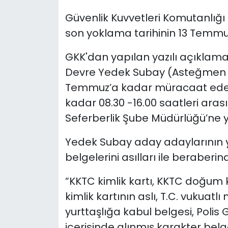
Güvenlik Kuvvetleri Komutanlığı 
SAĞLIK
son yoklama tarihinin 13 Temm
Spor
GKK'dan yapılan yazılı açıklama
Devre Yedek Subay (Asteğmen v
Teknoloji
Temmuz’a kadar müracaat edece
TÜRKiYE
kadar
08.30 -16.00 saatleri aras
Seferberlik Şube Müdürlüğü’ne y
Video Galeri
Yedek Subay aday adaylarının 
YAŞAM
belgelerini asılları ile beraber
Yazarlar
“KKTC kimlik kartı, KKTC doğum kay
kimlik kartının aslı, T.C. vukuatl
yurttaşlığa kabul belgesi, Polis
içerisinde alınmış karakter bel