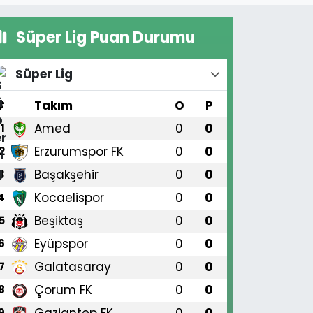
Süper Lig Puan Durumu
Süper Lig
#
Takım
O
P
Amed
0
0
1
Erzurumspor FK
0
0
2
Başakşehir
0
0
3
Kocaelispor
0
0
4
Beşiktaş
0
0
5
Eyüpspor
0
0
6
Galatasaray
0
0
7
Çorum FK
0
0
8
Gaziantep FK
0
0
9