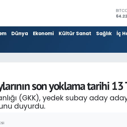
BITC
64.22
DOL
47,7
EUR
em
Dünya
Ekonomi
Kültür Sanat
Sağlık
İç H
55,0
STERL
64,2
GRAM
6574
BİST1
13.79
ylarının son yoklama tarihi 
anlığı (GKK), yedek subay aday ada
unu duyurdu.
ESI