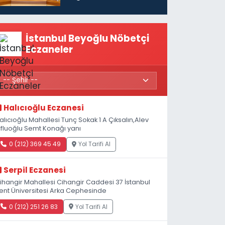
vatandaşları için
maaş desteğini 35
bin TL'ye çıkardık”
İstanbul Beyoğlu Nöbetçi
Eczaneler
Halıcıoğlu Eczanesi
alıcıoğlu Mahallesi Tunç Sokak 1 A Çıksalın,Alev
fluoğlu Semt Konağı yanı
0 (212) 369 45 49
Yol Tarifi Al
Serpil Eczanesi
ihangir Mahallesi Cihangir Caddesi 37 İstanbul
ent Üniversitesi Arka Cephesinde
0 (212) 251 26 83
Yol Tarifi Al