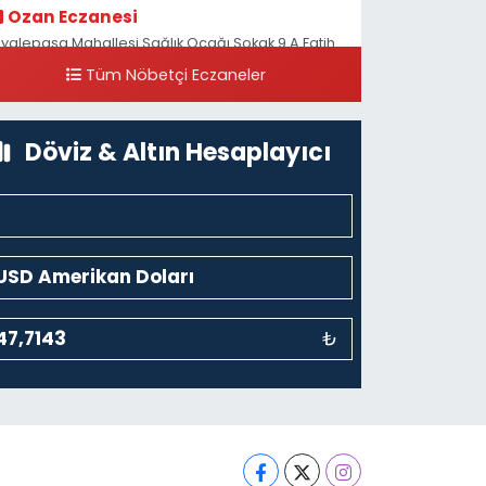
Ozan Eczanesi
iyalepaşa Mahallesi Sağlık Ocağı Sokak 9 A Fatih
ultan ASM Yanı
Tüm Nöbetçi Eczaneler
0 (212) 297 30 13
Yol Tarifi Al
Döviz & Altın Hesaplayıcı
₺