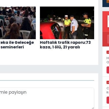
eka ile Geleceğe
Haftalık trafik raporu:73
 seminerleri
kaza, 1 ölü, 21 yaralı
H
O
C
K