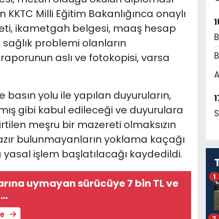
 KKTC Milli Eğitim Bakanlığınca onaylı
1
iyeti, ikametgah belgesi, maaş hesap
B
, sağlık problemi olanların
B
 raporunun aslı ve fotokopisi, varsa
A
 basın yolu ile yapılan duyuruların,
1
lmış gibi kabul edileceği ve duyurulara
S
rtilen meşru bir mazereti olmaksızın
hazır bulunmayanların yoklama kaçağı
yasal işlem başlatılacağı kaydedildi.
1
larına uymayan sürücüye 7 bin TL ve
a…
le
2