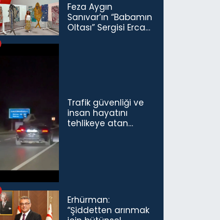
Feza Aygın
Sanıvar’ın “Babamın
Oltası” Sergisi Ercan
Havalimanı’nda
Açıldı
Trafik güvenliği ve
insan hayatını
tehlikeye atan
sürücü ve yolcuya
ceza...
Erhürman:
“Şiddetten arınmak