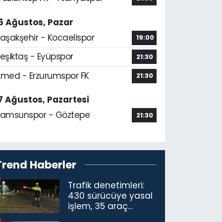
6 Ağustos, Pazar
aşakşehir - Kocaelispor
19:00
eşiktaş - Eyüpspor
21:30
med - Erzurumspor FK
21:30
7 Ağustos, Pazartesi
amsunspor - Göztepe
21:30
Trend Haberler
Trafik denetimleri:
430 sürücüye yasal
işlem, 35 araç
trafikten men