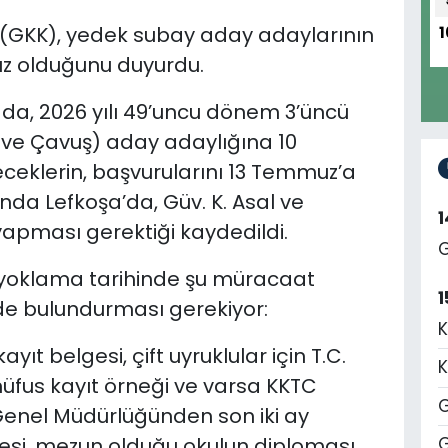
(GKK), y
edek subay aday adaylarının
1
uz olduğunu duyurdu.
da, 2026 yılı 49’uncu dönem 3’üncü
e Çavuş) aday adaylığına 10
klerin, başvurularını 13 Temmuz’a
ında Lefkoşa’da, Güv. K. Asal ve
apması gerektiği kaydedildi.
G
yoklama tarihinde şu müracaat
1
inde bulundurması gerekiyor:
K
ıt belgesi, çift uyruklular için T.C.
K
ı nüfus kayıt örneği ve varsa KKTC
G
 Genel Müdürlüğünden son iki ay
gesi, mezun olduğu okulun diploması
G