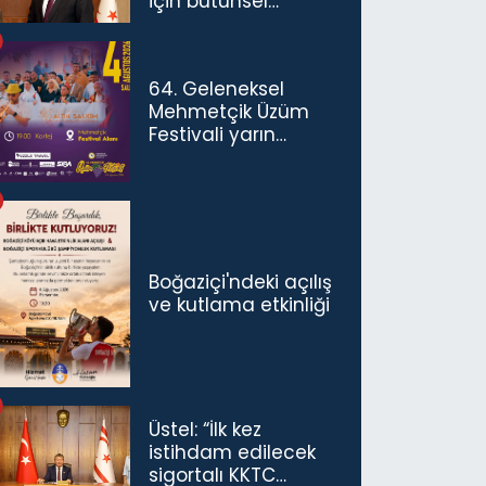
için bütünsel
politikaları
konuşmamız
gerekiyor”
64. Geleneksel
Mehmetçik Üzüm
Festivali yarın
başlıyor
Boğaziçi'ndeki açılış
ve kutlama etkinliği
Üstel: “İlk kez
istihdam edilecek
sigortalı KKTC