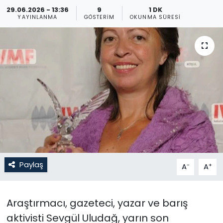
29.06.2026 - 13:36
9
1 DK
Gündem
YAYINLANMA
GÖSTERIM
OKUNMA SÜRESI
KKTC
KKTC YEREL SEÇİM 2018
Kültür Sanat
Magazin
Moda
Paylaş
-
+
A
A
Nöbetçi Eczaneler
Otomobil Dünyası
Araştırmacı, gazeteci, yazar ve barış
aktivisti Sevgül Uludağ, yarın son
Politika