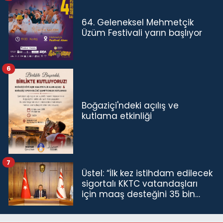
64. Geleneksel Mehmetçik
Üzüm Festivali yarın başlıyor
6
Boğaziçi'ndeki açılış ve
kutlama etkinliği
7
Üstel: “İlk kez istihdam edilecek
sigortalı KKTC vatandaşları
için maaş desteğini 35 bin
TL'ye çıkardık”