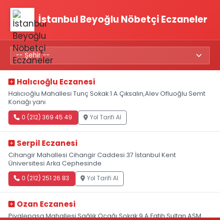
İstanbul Beyoğlu Nöbetçi Eczaneler
Halıcıoğlu Eczanesi
Halıcıoğlu Mahallesi Tunç Sokak 1 A Çıksalın,Alev Ofluoğlu Semt
Konağı yanı
0 (212) 369 45 49
Yol Tarifi Al
Serpil Eczanesi
Cihangir Mahallesi Cihangir Caddesi 37 İstanbul Kent
Üniversitesi Arka Cephesinde
0 (212) 251 26 83
Yol Tarifi Al
Ozan Eczanesi
Piyalepaşa Mahallesi Sağlık Ocağı Sokak 9 A Fatih Sultan ASM