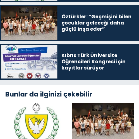
Öztürkler: “Geçmişini bilen
çocuklar geleceği daha
güçlü inşa eder”
Kıbrıs Türk Üniversite
Öğrencileri Kongresi için
kayıtlar sürüyor
Bunlar da ilginizi çekebilir