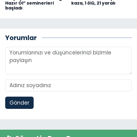
Hazır Ol” seminerleri
kaza, 1 ölü, 21 yaralı
başladı
Yorumlar
Gönder