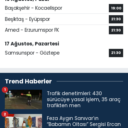
Başakşehir - Kocaelispor
19:00
Beşiktaş - Eyüpspor
21:30
Amed - Erzurumspor FK
21:30
17 Ağustos, Pazartesi
Samsunspor - Göztepe
21:30
Trend Haberler
1
Trafik denetimleri: 430
sürücüye yasal işlem, 35 araç
trafikten men
2
Feza Aygın Sanıvar’ın
“Babamın Oltası” Sergisi Ercan