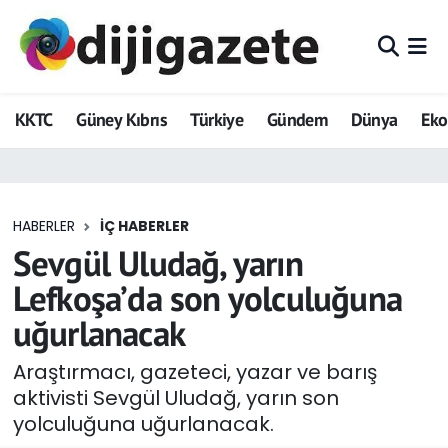
ADVERTORIAL
Hava Durumu
KKTC
Güney Kıbrıs
Türkiye
Gündem
Dünya
Ek
Dijigazete
Trafik Durumu
Dünya
Süper Lig Puan Durumu ve Fikstür
HABERLER
İÇ HABERLER
Eğitim
Tüm Manşetler
Sevgül Uludağ, yarın
Ekonomi
Son Dakika Haberleri
Lefkoşa’da son yolculuğuna
uğurlanacak
Foto Galeri
Haber Arşivi
Araştırmacı, gazeteci, yazar ve barış
GEZİ
aktivisti Sevgül Uludağ, yarın son
yolculuğuna uğurlanacak.
Güncel