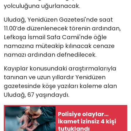
yolculuğuna uğurlanacak.
SAĞLIK
Uludağ, Yenidüzen Gazetesi'nde saat
11.00’de düzenlenecek törenin ardından,
Spor
Lefkoşa İsmail Safa Camii'nde öğle
Teknoloji
namazına müteakip kılınacak cenaze
namazı ardından defnedilecek.
TÜRKiYE
Kayıplar konusundaki araştırmalarıyla
Video Galeri
tanınan ve uzun yıllardır Yenidüzen
gazetesinde köşe yazıları kaleme alan
YAŞAM
Uludağ, 67 yaşındaydı.
Yazarlar
Polisiye olaylar…
İkamet izinsiz 4 kişi
tutuklandı