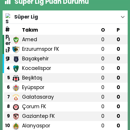
Süper Lig Puan Durumu
Süper Lig
#
Takım
O
P
Amed
0
0
1
Erzurumspor FK
0
0
2
Başakşehir
0
0
3
Kocaelispor
0
0
4
Beşiktaş
0
0
5
Eyüpspor
0
0
6
Galatasaray
0
0
7
Çorum FK
0
0
8
Gaziantep FK
0
0
9
Alanyaspor
0
0
10