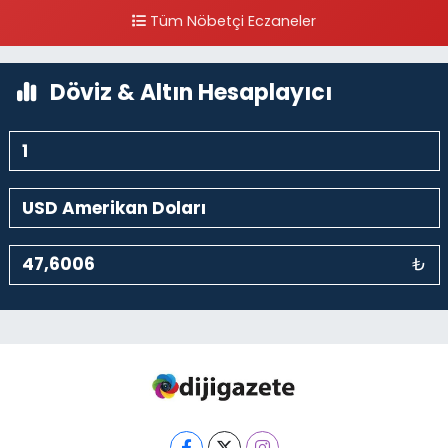
Yanı
Tüm Nöbetçi Eczaneler
0 (212) 297 30 13
Yol Tarifi Al
Döviz & Altın Hesaplayıcı
₺