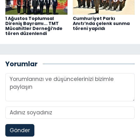
1 Ağustos Toplumsal
Cumhuriyet Parkı
Direniş Bayramı... TMT
Anıtı’nda çelenk sunma
Mücahitler Derneği’nde
töreni yapıldı
tören düzenlendi
Yorumlar
Gönder