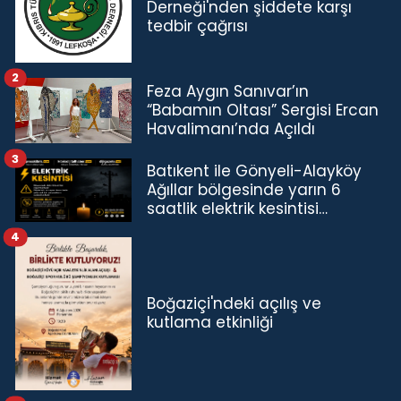
Derneği'nden şiddete karşı
tedbir çağrısı
2
Feza Aygın Sanıvar’ın
“Babamın Oltası” Sergisi Ercan
Havalimanı’nda Açıldı
3
Batıkent ile Gönyeli-Alayköy
Ağıllar bölgesinde yarın 6
saatlik elektrik kesintisi…
4
Boğaziçi'ndeki açılış ve
kutlama etkinliği