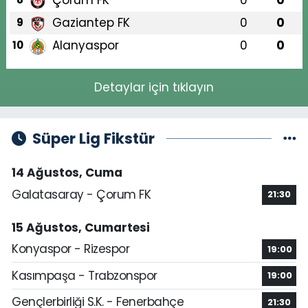
Çorum FK
0
0
Gaziantep FK
0
0
9
Alanyaspor
0
0
10
Detaylar için tıklayın
Süper Lig Fikstür
14 Ağustos, Cuma
Galatasaray - Çorum FK
21:30
15 Ağustos, Cumartesi
Konyaspor - Rizespor
19:00
Kasımpaşa - Trabzonspor
19:00
Gençlerbirliği S.K. - Fenerbahçe
21:30