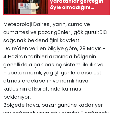
yaratanlar gerçeğin
öyle olmadığını
SAĞLIK
görmüş oldu”
Meteoroloji Dairesi, yarın, cuma ve
Spor
cumartesi ve pazar günleri, gök gürültülü
Teknoloji
sağanak beklendiğini kaydetti.
Daire'den verilen bilgiye göre, 29 Mayıs -
TÜRKiYE
4 Haziran tarihleri arasında bölgenin
Video Galeri
genellikle alçak basınç sistemi ile ılık ve
nispeten nemli, yağışlı günlerde ise üst
YAŞAM
atmosferdeki serin ve nemli hava
kütlesinin etkisi altında kalması
Yazarlar
bekleniyor.
Bölgede hava, pazar gününe kadar yer