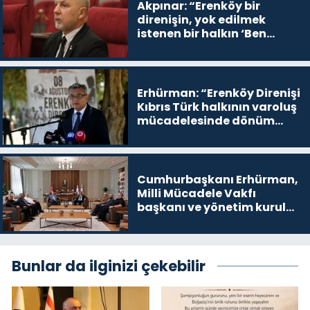
Akpınar: “Erenköy bir
direnişin, yok edilmek
istenen bir halkın ‘Ben
buradayım ve var olmaya
devam edeceğim’ dediği
yer
Erhürman: “Erenköy Direnişi
Kıbrıs Türk halkının varoluş
mücadelesinde dönüm
noktalarından biri”
Cumhurbaşkanı Erhürman,
Milli Mücadele Vakfı
başkanı ve yönetim kurulu
üyelerini kabul etti
Bunlar da ilginizi çekebilir