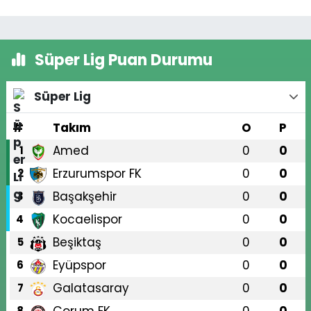
Süper Lig Puan Durumu
Süper Lig
#
Takım
O
P
Amed
0
0
1
Erzurumspor FK
0
0
2
Başakşehir
0
0
3
Kocaelispor
0
0
4
Beşiktaş
0
0
5
Eyüpspor
0
0
6
Galatasaray
0
0
7
8