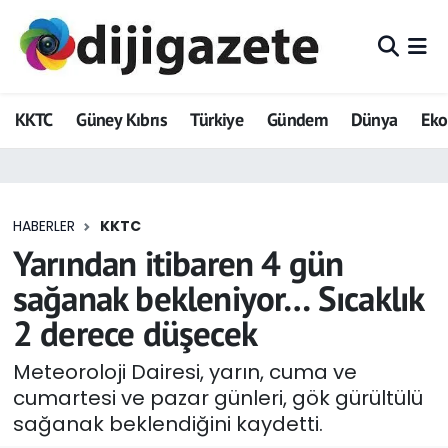
ADVERTORIAL
Hava Durumu
KKTC
Güney Kıbrıs
Türkiye
Gündem
Dünya
Ek
Dijigazete
Trafik Durumu
Dünya
Süper Lig Puan Durumu ve Fikstür
HABERLER
KKTC
Eğitim
Tüm Manşetler
Yarından itibaren 4 gün
Ekonomi
Son Dakika Haberleri
sağanak bekleniyor… Sıcaklık
2 derece düşecek
Foto Galeri
Haber Arşivi
Meteoroloji Dairesi, yarın, cuma ve
GEZİ
cumartesi ve pazar günleri, gök gürültülü
sağanak beklendiğini kaydetti.
Güncel