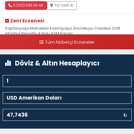
0 (212) 533 36 46
Yol Tarifi Al
Zent Eczanesi
Kaptanpaşa Mahallesi Kasımpaşa Zincirlikuyu Caddesi 123B
İstanbul Beyoğlu 4 Nolu ASM Karşısı
Tüm Nöbetçi Eczaneler
0 (212) 297 96 92
Yol Tarifi Al
Döviz & Altın Hesaplayıcı
₺