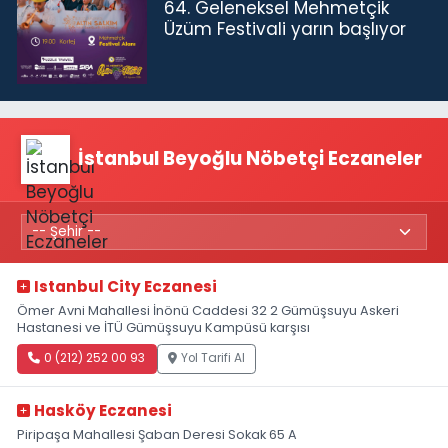
64. Geleneksel Mehmetçik
Üzüm Festivali yarın başlıyor
İstanbul Beyoğlu Nöbetçi Eczaneler
Istanbul City Eczanesi
Ömer Avni Mahallesi İnönü Caddesi 32 2 Gümüşsuyu Askeri
Hastanesi ve İTÜ Gümüşsuyu Kampüsü karşısı
0 (212) 252 00 93
Yol Tarifi Al
Hasköy Eczanesi
Piripaşa Mahallesi Şaban Deresi Sokak 65 A