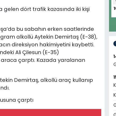
len dört trafik kazasında iki kişi
1
koşa’da bu sabahın erken saatlerinde
ram alkollü Aytekin Demirtaş (E-38),
cın direksiyon hakimiyetini kaybetti.
ndeki Ali Çilesun (E-35)
ı araca çarptı. Kazada yaralanan
G
1
ekin Demirtaş, alkollü araç kullanıp
K
ndı.
K
rusuna çarptı
G
G