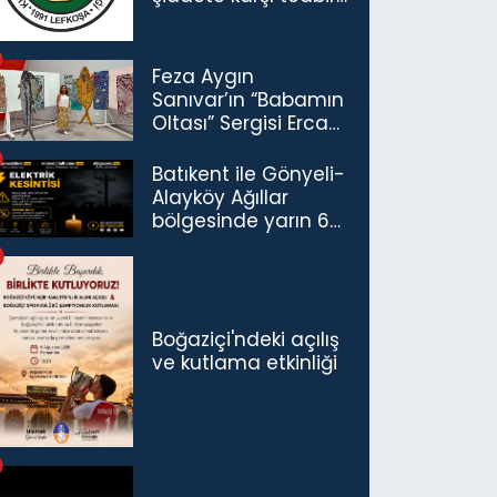
çağrısı
Feza Aygın
Sanıvar’ın “Babamın
Oltası” Sergisi Ercan
Havalimanı’nda
Açıldı
Batıkent ile Gönyeli-
Alayköy Ağıllar
bölgesinde yarın 6
saatlik elektrik
kesintisi…
Boğaziçi'ndeki açılış
ve kutlama etkinliği