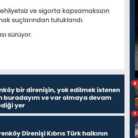
 ehliyetsiz ve sigorta kapsamaksızın
pmak suçlarından tutuklandı.
ası sürüyor.
6
nköy bir direnişin, yok edilmek istenen
Ben buradayım ve var olmaya devam
diği yer
7
enköy Direnişi Kıbrıs Türk halkının