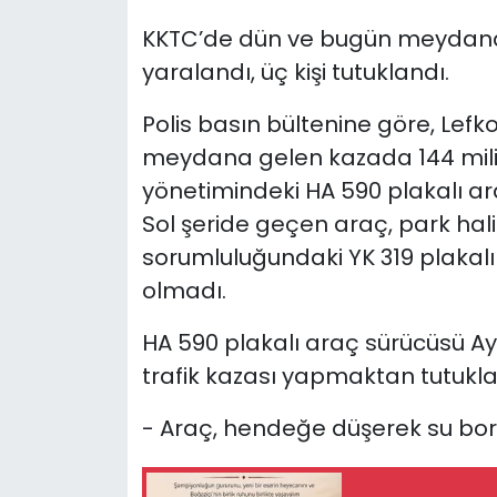
KKTC’de dün ve bugün meydana ge
SAĞLIK
yaralandı, üç kişi tutuklandı.
Spor
Polis basın bültenine göre, Lef
meydana gelen kazada 144 milig
Teknoloji
yönetimindeki HA 590 plakalı ara
TÜRKiYE
Sol şeride geçen araç, park hali
sorumluluğundaki YK 319 plakal
Video Galeri
olmadı.
YAŞAM
HA 590 plakalı araç sürücüsü Ayt
trafik kazası yapmaktan tutukla
Yazarlar
- Araç, hendeğe düşerek su bo