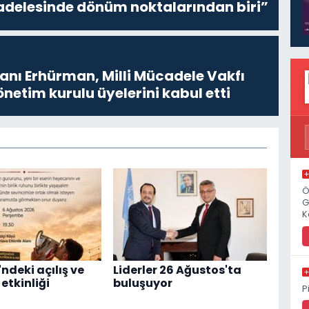
delesinde dönüm noktalarından biri”
ı Erhürman, Milli Mücadele Vakfı
netim kurulu üyelerini kabul etti
Ö
G
K
ndeki açılış ve
Liderler 26 Ağustos'ta
etkinliği
buluşuyor
P