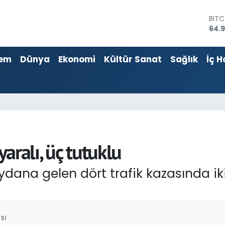
DOL
47,
EUR
55,2
em
Dünya
Ekonomi
Kültür Sanat
Sağlık
İç H
STER
64,4
GRA
666
BİST
13.7
BIT
64.
yaralı, üç tutuklu
na gelen dört trafik kazasında iki k
SI