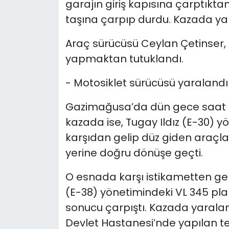
garajın giriş kapısına çarptık
taşına çarpıp durdu. Kazada ya
Araç sürücüsü Ceylan Çetinser, a
yapmaktan tutuklandı.
- Motosiklet sürücüsü yaralandı
Gazimağusa’da dün gece saat 
kazada ise, Tugay Ildız (E-30) 
karşıdan gelip düz giden araçl
yerine doğru dönüşe geçti.
O esnada karşı istikametten g
(E-38) yönetimindeki VL 345 pla
sonucu çarpıştı.
Kazada yaralan
Devlet Hastanesi’nde yapılan te