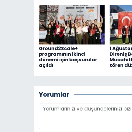
Ground2Scale+
1 Ağusto
programının ikinci
Direniş 
dönemi için başvurular
Mücahitl
açıldı
tören dü
Yorumlar