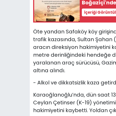
Boğaziçi'ndek
İçeriği Görüntü
Öte yandan Safaköy köy girişin
trafik kazasında, Sultan Şahan 
aracın direksiyon hakimiyetini k
metre derinliğindeki hendeğe d
yaralanan araç sürücüsü, Gazi
altına alındı.
- Alkol ve dikkatsizlik kaza getird
Karaoğlanoğlu’nda, dün saat 13.0
Ceylan Çetinser (K-19)
yönetimi
hakimiyetini kaybetti. Yoldan çı