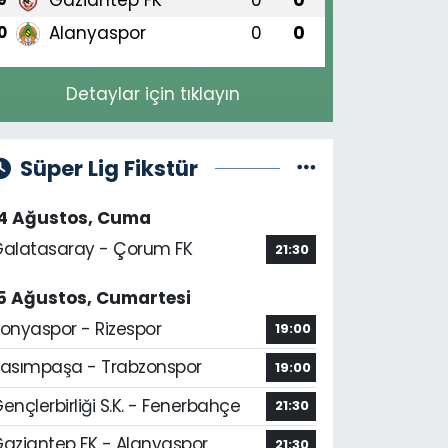
Alanyaspor
0
0
0
Detaylar için tıklayın
Süper Lig Fikstür
14 Ağustos, Cuma
alatasaray - Çorum FK
21:30
5 Ağustos, Cumartesi
onyaspor - Rizespor
19:00
asımpaşa - Trabzonspor
19:00
ençlerbirliği S.K. - Fenerbahçe
21:30
aziantep FK - Alanyaspor
21:30