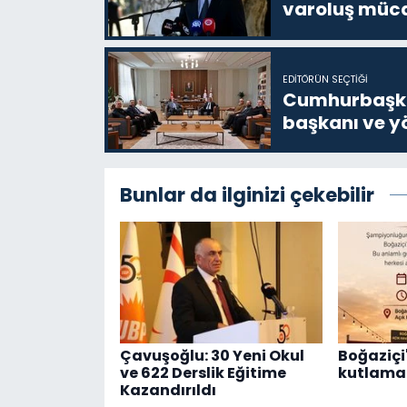
varoluş müca
EDITÖRÜN SEÇTIĞI
Cumhurbaşkan
başkanı ve yö
Bunlar da ilginizi çekebilir
Çavuşoğlu: 30 Yeni Okul
Boğaziçi'
ve 622 Derslik Eğitime
kutlama 
Kazandırıldı