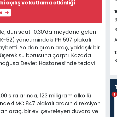
i açılış ve kutlama etkinliği
1
le
B
B
de, dün saat 10.30’da meydana gelen
(K-52) yönetimindeki PH 597 plakalı
A
aybetti. Yoldan çıkan araç, yaklaşık bir
1
üşerek su borusuna çarptı.
Kazada
S
mağusa Devlet Hastanesi’nde tedavi
i
0 sıralarında, 123 miligram alkollü
1
ndeki MC 847 plakalı aracın direksiyon
kan araç, bir evi çevreleyen duvara ve