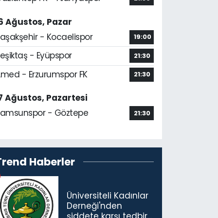
6 Ağustos, Pazar
aşakşehir - Kocaelispor
19:00
eşiktaş - Eyüpspor
21:30
med - Erzurumspor FK
21:30
7 Ağustos, Pazartesi
amsunspor - Göztepe
21:30
Trend Haberler
Üniversiteli Kadınlar
Derneği'nden
şiddete karşı tedbir