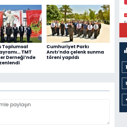
K
C
s Toplumsal
Cumhuriyet Parkı
Bayramı... TMT
Anıtı’nda çelenk sunma
er Derneği’nde
töreni yapıldı
zenlendi