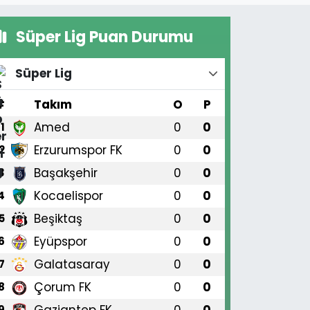
Süper Lig Puan Durumu
Süper Lig
#
Takım
O
P
Amed
0
0
1
Erzurumspor FK
0
0
2
Başakşehir
0
0
3
Kocaelispor
0
0
4
Beşiktaş
0
0
5
Eyüpspor
0
0
6
Galatasaray
0
0
7
Çorum FK
0
0
8
Gaziantep FK
0
0
9