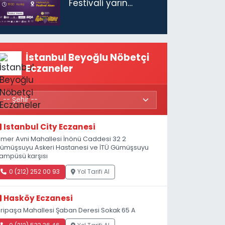
Festivali yarın
başlıyor
İstanbul Beyoğlu Nöbetçi
Eczaneler
Istanbul City Eczanesi
mer Avni Mahallesi İnönü Caddesi 32 2
ümüşsuyu Askeri Hastanesi ve İTÜ Gümüşsuyu
ampüsü karşısı
0 (212) 252 00 93
Yol Tarifi Al
Hasköy Eczanesi
iripaşa Mahallesi Şaban Deresi Sokak 65 A