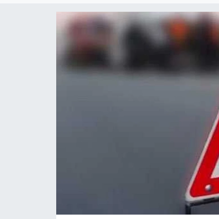
Gündem
KKTC
KKTC YEREL SEÇİM 2018
Kültür Sanat
Magazin
Moda
Nöbetçi Eczaneler
Otomobil Dünyası
Politika