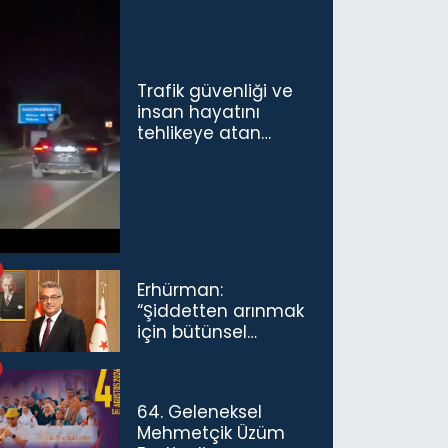
Trafik güvenliği ve
insan hayatını
tehlikeye atan
sürücü ve yolcuya
ceza...
Erhürman:
“Şiddetten arınmak
için bütünsel
politikaları
konuşmamız
gerekiyor”
64. Geleneksel
Mehmetçik Üzüm