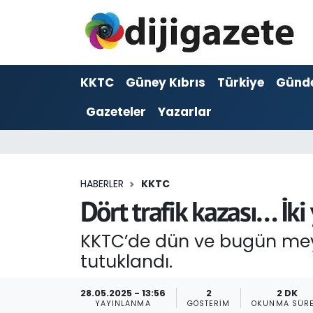
ADVERTORIAL
Hava Durumu
KKTC
Güney Kıbrıs
Türkiye
Günd
Dijigazete
Trafik Durumu
Gazeteler
Yazarlar
Dünya
Süper Lig Puan Durumu ve Fikstür
Eğitim
Tüm Manşetler
HABERLER
KKTC
Ekonomi
Son Dakika Haberleri
Dört trafik kazası… İki 
Foto Galeri
Haber Arşivi
KKTC’de dün ve bugün meyda
tutuklandı.
GEZİ
28.05.2025 - 13:56
2
2 DK
Güncel
YAYINLANMA
GÖSTERIM
OKUNMA SÜRE