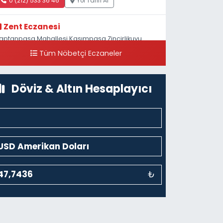
0 (212) 533 36 46
Yol Tarifi Al
Zent Eczanesi
aptanpaşa Mahallesi Kasımpaşa Zincirlikuyu
addesi 123B İstanbul Beyoğlu 4 Nolu ASM Karşısı
Tüm Nöbetçi Eczaneler
0 (212) 297 96 92
Yol Tarifi Al
Döviz & Altın Hesaplayıcı
₺