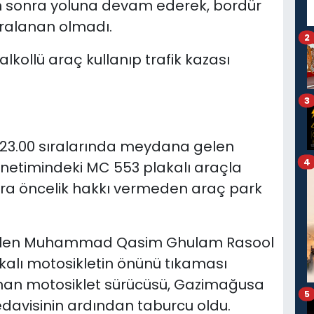
tan sonra yoluna devam ederek, bordür
ralanan olmadı.
2
lkollü araç kullanıp trafik kazası
3
23.00 sıralarında meydana gelen
4
yönetimindeki MC 553 plakalı araçla
ara öncelik hakkı vermeden araç park
elen
Muhammad Qasim Ghulam Rasool
kalı motosikletin önünü tıkaması
an motosiklet sürücüsü, Gazimağusa
5
davisinin ardından taburcu oldu.