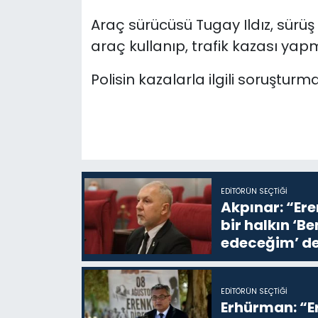
Araç sürücüsü Tugay Ildız, sürüş
araç kullanıp, trafik kazası ya
Polisin kazalarla ilgili soruşturm
EDITÖRÜN SEÇTIĞI
Akpınar: “Ere
bir halkın ‘
edeceğim’ de
EDITÖRÜN SEÇTIĞI
Erhürman: “Er