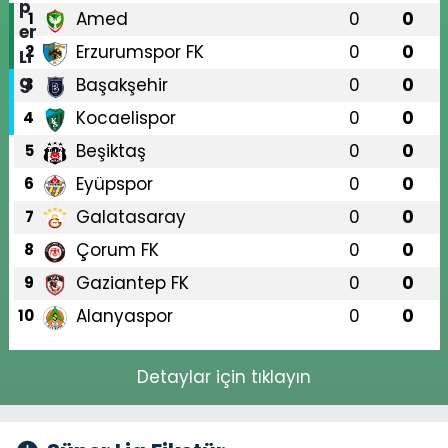
Amed
0
0
1
Erzurumspor FK
0
0
2
Başakşehir
0
0
3
Kocaelispor
0
0
4
Beşiktaş
0
0
5
Eyüpspor
0
0
6
Galatasaray
0
0
7
Çorum FK
0
0
8
Gaziantep FK
0
0
9
Alanyaspor
0
0
10
Detaylar için tıklayın