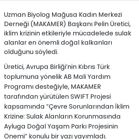
Uzman Biyolog
Mağusa Kadın Merkezi
SAĞLIK
Derneği (
MAKAMER) Başkanı Pelin Üretici,
Spor
i
klim krizinin etkileriyle mücadelede sulak
alanlar en önemli doğal kalkanları
Teknoloji
olduğunu söyledi.
TÜRKiYE
Üretici, Avrupa Birliği’nin Kıbrıs Türk
toplumuna yönelik AB Mali Yardım
Video Galeri
Programı desteğiyle, MAKAMER
YAŞAM
tarafından yürütülen SWIFT Projesi
kapsamında “Çevre Sorunlarından İklim
Yazarlar
Krizine: Sulak Alanların Korunmasında
Ayluga Doğal Yaşam Parkı Projesinin
Önemi” konulu bir yazı yayımladı.