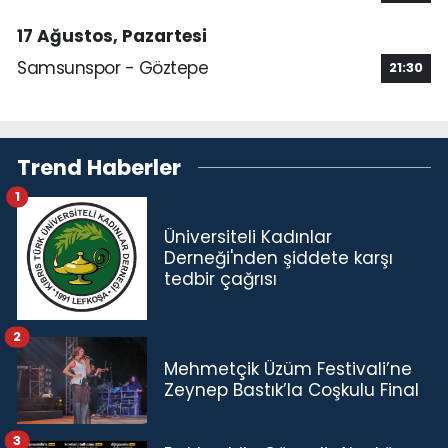
17 Ağustos, Pazartesi
Samsunspor - Göztepe
21:30
Trend Haberler
1
Üniversiteli Kadınlar
Derneği'nden şiddete karşı
tedbir çağrısı
2
Mehmetçik Üzüm Festivali’ne
Zeynep Bastık’la Coşkulu Final
3