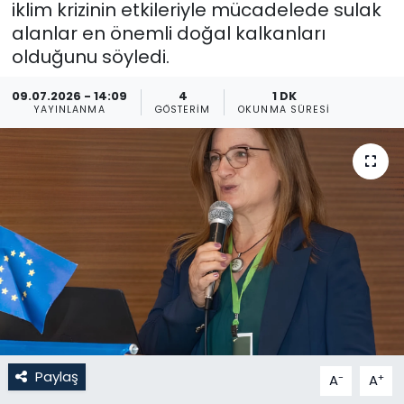
iklim krizinin etkileriyle mücadelede sulak
alanlar en önemli doğal kalkanları
Gündem
olduğunu söyledi.
KKTC
09.07.2026 - 14:09
4
1 DK
YAYINLANMA
GÖSTERIM
OKUNMA SÜRESI
KKTC YEREL SEÇİM 2018
Kültür Sanat
Magazin
Moda
Nöbetçi Eczaneler
Otomobil Dünyası
Paylaş
-
+
A
A
Politika