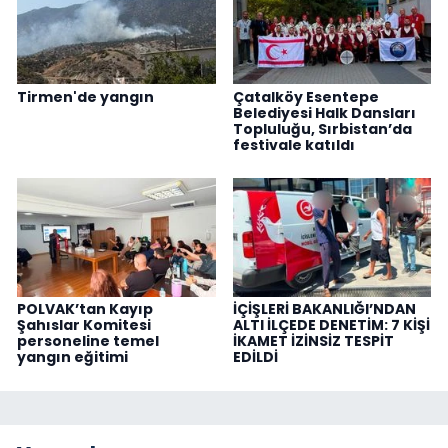
Tirmen'de yangın
Çatalköy Esentepe
Belediyesi Halk Dansları
Topluluğu, Sırbistan’da
festivale katıldı
POLVAK’tan Kayıp
İÇİŞLERİ BAKANLIĞI’NDAN
Şahıslar Komitesi
ALTI İLÇEDE DENETİM: 7 KİŞİ
personeline temel
İKAMET İZİNSİZ TESPİT
yangın eğitimi
EDİLDİ