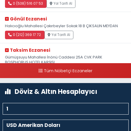
0 (538) 516 07 53
Yol Tarifi Al
Gönül Eczanesi
Halıcıoğlu Mahallesi Çakırbeyler Sokak 18 B ÇIKSALIN MEYDAN
0 (212) 369 17 72
Yol Tarifi Al
Taksim Eczanesi
Gümüşsuyu Mahallesi İnönü Caddesi 25A CVK PARK
BOSPHORUS HOTEL KARŞISI
Tüm Nöbetçi Eczaneler
0 (212) 249 50 99
Yol Tarifi Al
Döviz & Altın Hesaplayıcı