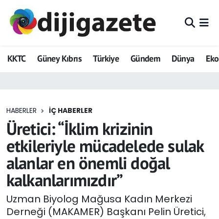
ADVERTORIAL
Hava Durumu
KKTC
Güney Kıbrıs
Türkiye
Gündem
Dünya
Ek
Dijigazete
Trafik Durumu
Dünya
Süper Lig Puan Durumu ve Fikstür
HABERLER
İÇ HABERLER
Eğitim
Tüm Manşetler
Üretici: “İklim krizinin
Ekonomi
Son Dakika Haberleri
etkileriyle mücadelede sulak
alanlar en önemli doğal
Foto Galeri
Haber Arşivi
kalkanlarımızdır”
GEZİ
Uzman Biyolog Mağusa Kadın Merkezi
Derneği (MAKAMER) Başkanı Pelin Üretici,
Güncel