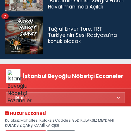
“Babamın Oltası” Sergisi Ercan
Havalimanı’nda Açıldı
7
Tuğrul Enver Töre, TRT
Türkiye’nin Sesi Radyosu’na
konuk olacak
İstanbul Beyoğlu Nöbetçi Eczaneler
Huzur Eczanesi
Kulaksız Mahallesi Kulaksız Caddesi 95D KULAKSIZ MEYDANI
KULAKSIZ ÇARŞI CAMİİ KARŞISI