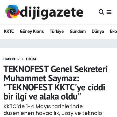
ADVERTORIAL
Hava Durumu
KKTC
Güney Kıbrıs
Türkiye
Gündem
Dünya
Ek
Dijigazete
Trafik Durumu
Dünya
Süper Lig Puan Durumu ve Fikstür
HABERLER
BILIM
Eğitim
Tüm Manşetler
TEKNOFEST Genel Sekreteri
Ekonomi
Son Dakika Haberleri
Muhammet Saymaz:
"TEKNOFEST KKTC'ye ciddi
Foto Galeri
Haber Arşivi
bir ilgi ve alaka oldu"
GEZİ
KKTC'de 1-4 Mayıs tarihlerinde
düzenlenen havacılık, uzay ve teknoloji
Güncel