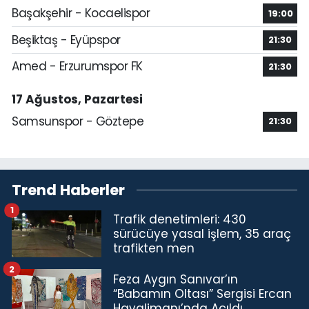
Başakşehir - Kocaelispor
19:00
Beşiktaş - Eyüpspor
21:30
Amed - Erzurumspor FK
21:30
17 Ağustos, Pazartesi
Samsunspor - Göztepe
21:30
Trend Haberler
1
Trafik denetimleri: 430
sürücüye yasal işlem, 35 araç
trafikten men
2
Feza Aygın Sanıvar’ın
“Babamın Oltası” Sergisi Ercan
Havalimanı’nda Açıldı