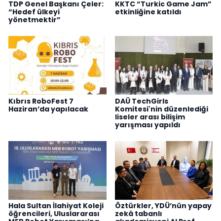
TDP Genel Başkanı Çeler:
KKTC “Turkic Game Jam”
“Hedef ülkeyi
etkinliğine katıldı
yönetmektir”
Kıbrıs RoboFest 7
DAÜ TechGirls
Haziran’da yapılacak
Komitesi'nin düzenlediği
liseler arası bilişim
yarışması yapıldı
Hala Sultan İlahiyat Koleji
Öztürkler, YDÜ’nün yapay
öğrencileri, Uluslararası
zekâ tabanlı