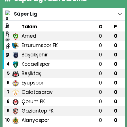
Süper Lig
#
Takım
O
P
Amed
0
0
1
Erzurumspor FK
0
0
2
Başakşehir
0
0
3
Kocaelispor
0
0
4
Beşiktaş
0
0
5
Eyüpspor
0
0
6
Galatasaray
0
0
7
Çorum FK
0
0
8
Gaziantep FK
0
0
9
Alanyaspor
0
0
10