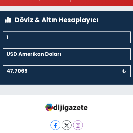
kalaycıbahçe Meydana Doğru
0 (212) 369 95 85
Yol Tarifi Al
Döviz & Altın Hesaplayıcı
₺