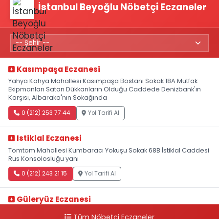
İstanbul Beyoğlu Nöbetçi Eczaneler
Kasımpaşa Eczanesi
Yahya Kahya Mahallesi Kasımpaşa Bostanı Sokak 18A Mutfak
Ekipmanları Satan Dükkanların Olduğu Caddede Denizbank'ın
Karşısı, Albaraka'nın Sokağında
0 (212) 253 77 44
Yol Tarifi Al
Istiklal Eczanesi
Tomtom Mahallesi Kumbaracı Yokuşu Sokak 68B İstiklal Caddesi
Rus Konsolosluğu yanı
0 (212) 243 21 15
Yol Tarifi Al
Güleryüz Eczanesi
Piripaşa Mahallesi Şaban Deresi Sokak 7 D Koç Müzesi Arkası-
Tüm Nöbetçi Eczaneler