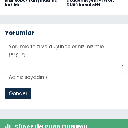
MEB Robot Yarışması’na
akademisyeni AI Prof.
katıldı
DUX’ı kabul etti
Yorumlar
Gönder
Süper Lig Puan Durumu