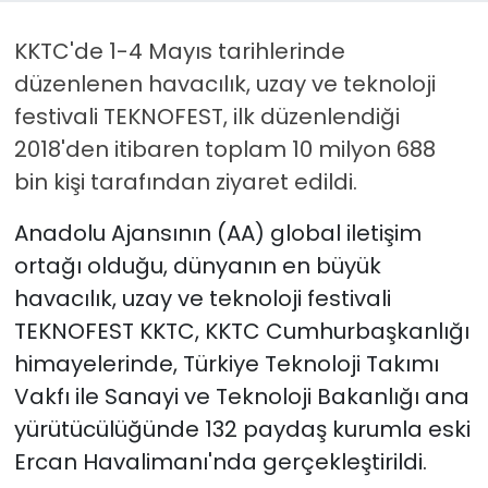
KKTC'de 1-4 Mayıs tarihlerinde
SAĞLIK
düzenlenen havacılık, uzay ve teknoloji
Spor
festivali TEKNOFEST, ilk düzenlendiği
2018'den itibaren toplam 10 milyon 688
Teknoloji
bin kişi tarafından ziyaret edildi.
TÜRKiYE
Anadolu Ajansının (AA) global iletişim
ortağı olduğu, dünyanın en büyük
Video Galeri
havacılık, uzay ve teknoloji festivali
YAŞAM
TEKNOFEST KKTC, KKTC Cumhurbaşkanlığı
himayelerinde, Türkiye Teknoloji Takımı
Yazarlar
Vakfı ile Sanayi ve Teknoloji Bakanlığı ana
yürütücülüğünde 132 paydaş kurumla eski
Ercan Havalimanı'nda gerçekleştirildi.