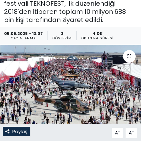
festivali TEKNOFEST, ilk düzenlendiği
2018'den itibaren toplam 10 milyon 688
Gündem
bin kişi tarafından ziyaret edildi.
KKTC
05.05.2025 - 13:07
3
4 DK
YAYINLANMA
GÖSTERIM
OKUNMA SÜRESI
KKTC YEREL SEÇİM 2018
Kültür Sanat
Magazin
Moda
Nöbetçi Eczaneler
Otomobil Dünyası
Paylaş
-
+
A
A
Politika