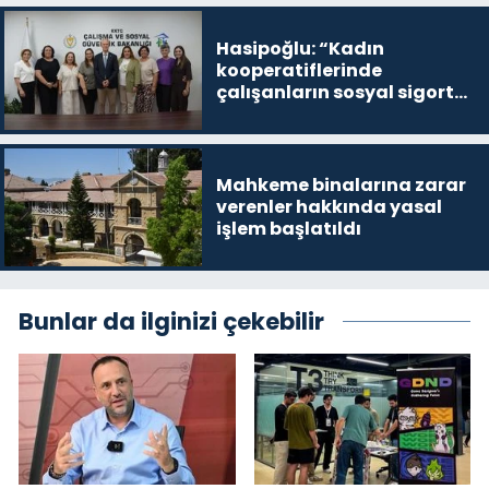
Hasipoğlu: “Kadın
kooperatiflerinde
çalışanların sosyal sigorta
primlerinin tamamını
karşılayacağız”
Mahkeme binalarına zarar
verenler hakkında yasal
işlem başlatıldı
Bunlar da ilginizi çekebilir