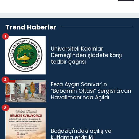
Trend Haberler
1
Üniversiteli Kadınlar
Derneği'nden şiddete karşı
tedbir çağrısı
2
Feza Aygın Sanıvar’ın
“Babamın Oltası” Sergisi Ercan
Havalimanı’nda Açıldı
3
Boğaziçi'ndeki açılış ve
kutlama etkinliği