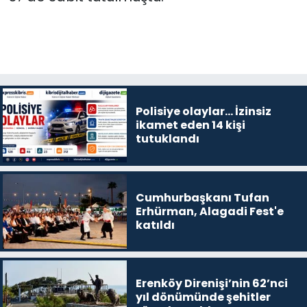
Polisiye olaylar… İzinsiz
ikamet eden 14 kişi
tutuklandı
Cumhurbaşkanı Tufan
Erhürman, Alagadi Fest'e
katıldı
Erenköy Direnişi’nin 62’nci
yıl dönümünde şehitler