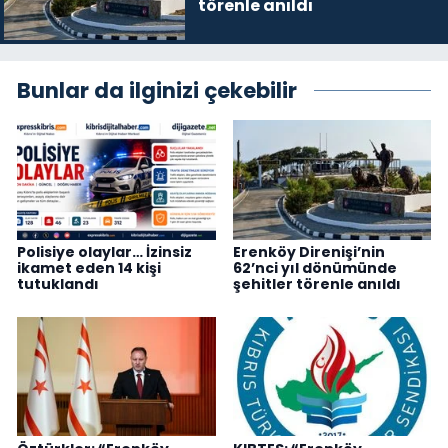
törenle anıldı
Bunlar da ilginizi çekebilir
Polisiye olaylar… İzinsiz
Erenköy Direnişi’nin
ikamet eden 14 kişi
62’nci yıl dönümünde
tutuklandı
şehitler törenle anıldı