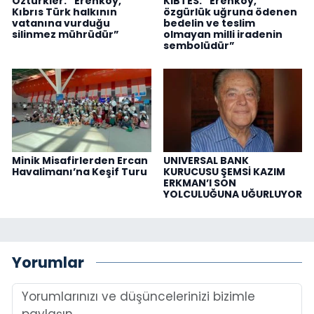
Öztürkler: “Erenköy,
KIBTES: “Erenköy,
Kıbrıs Türk halkının
özgürlük uğruna ödenen
vatanına vurduğu
bedelin ve teslim
silinmez mührüdür”
olmayan milli iradenin
sembolüdür”
Minik Misafirlerden Ercan
UNIVERSAL BANK
Havalimanı’na Keşif Turu
KURUCUSU ŞEMSİ KAZIM
ERKMAN’I SON
YOLCULUĞUNA UĞURLUYOR
Yorumlar