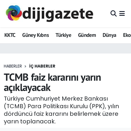
ADVERTORIAL
Hava Durumu
KKTC
Güney Kıbrıs
Türkiye
Gündem
Dünya
Ek
Dijigazete
Trafik Durumu
Dünya
Süper Lig Puan Durumu ve Fikstür
HABERLER
İÇ HABERLER
Eğitim
Tüm Manşetler
TCMB faiz kararını yarın
Ekonomi
Son Dakika Haberleri
açıklayacak
Foto Galeri
Haber Arşivi
Türkiye Cumhuriyet Merkez Bankası
(TCMB) Para Politikası Kurulu (PPK), yılın
GEZİ
dördüncü faiz kararını belirlemek üzere
yarın toplanacak.
Güncel