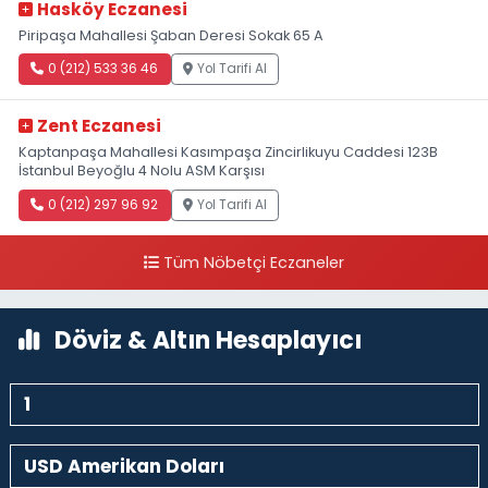
Hasköy Eczanesi
Piripaşa Mahallesi Şaban Deresi Sokak 65 A
0 (212) 533 36 46
Yol Tarifi Al
Zent Eczanesi
Kaptanpaşa Mahallesi Kasımpaşa Zincirlikuyu Caddesi 123B
İstanbul Beyoğlu 4 Nolu ASM Karşısı
0 (212) 297 96 92
Yol Tarifi Al
Tüm Nöbetçi Eczaneler
Döviz & Altın Hesaplayıcı