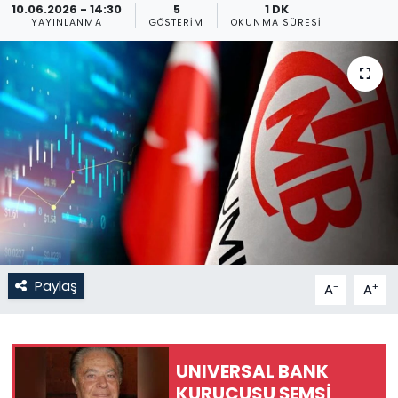
10.06.2026 - 14:30
5
1 DK
YAYINLANMA
GÖSTERIM
OKUNMA SÜRESI
Gündem
KKTC
KKTC YEREL SEÇİM 2018
Kültür Sanat
Magazin
Moda
Paylaş
-
+
A
A
Nöbetçi Eczaneler
Otomobil Dünyası
UNIVERSAL BANK
KURUCUSU ŞEMSİ
Politika