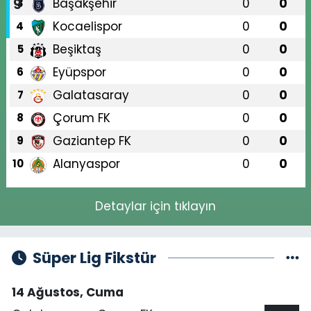
Başakşehir
0
0
3
Kocaelispor
0
0
4
Beşiktaş
0
0
5
Eyüpspor
0
0
6
Galatasaray
0
0
7
Çorum FK
0
0
8
Gaziantep FK
0
0
9
Alanyaspor
0
0
10
Detaylar için tıklayın
Süper Lig Fikstür
14 Ağustos, Cuma