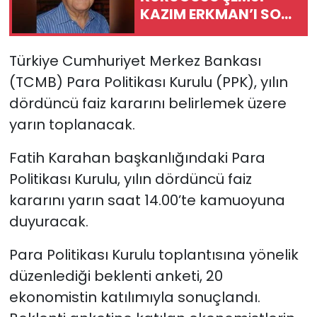
KAZIM ERKMAN’I SON
YOLCULUĞUNA
SAĞLIK
UĞURLUYOR
Türkiye Cumhuriyet Merkez Bankası
Spor
(TCMB) Para Politikası Kurulu (PPK), yılın
dördüncü faiz kararını belirlemek üzere
Teknoloji
yarın toplanacak.
TÜRKiYE
Fatih Karahan başkanlığındaki Para
Video Galeri
Politikası Kurulu, yılın dördüncü faiz
kararını yarın saat 14.00’te kamuoyuna
YAŞAM
duyuracak.
Yazarlar
Para Politikası Kurulu toplantısına yönelik
düzenlediği beklenti anketi, 20
ekonomistin katılımıyla sonuçlandı.