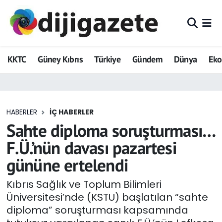
ADVERTORIAL
Hava Durumu
KKTC
Güney Kıbrıs
Türkiye
Gündem
Dünya
Ek
Dijigazete
Trafik Durumu
Dünya
Süper Lig Puan Durumu ve Fikstür
HABERLER
İÇ HABERLER
Eğitim
Tüm Manşetler
Sahte diploma soruşturması…
Ekonomi
Son Dakika Haberleri
F.Ü.’nün davası pazartesi
gününe ertelendi
Foto Galeri
Haber Arşivi
Kıbrıs Sağlık ve Toplum Bilimleri
GEZİ
Üniversitesi’nde (KSTU) başlatılan “sahte
diploma” soruşturması kapsamında
Güncel