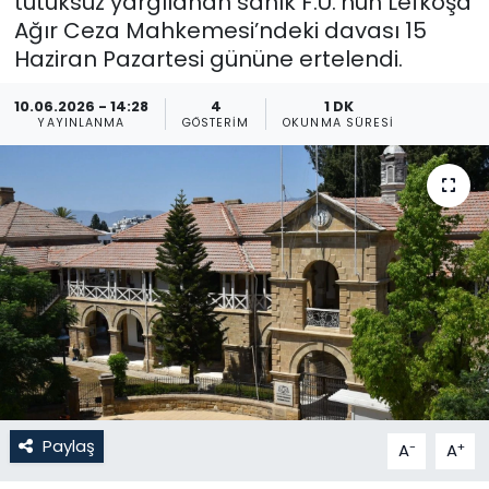
tutuksuz yargılanan sanık F.Ü.’nün Lefkoşa
Ağır Ceza Mahkemesi’ndeki davası 15
Gündem
Haziran Pazartesi gününe ertelendi.
KKTC
10.06.2026 - 14:28
4
1 DK
YAYINLANMA
GÖSTERIM
OKUNMA SÜRESI
KKTC YEREL SEÇİM 2018
Kültür Sanat
Magazin
Moda
Nöbetçi Eczaneler
Otomobil Dünyası
Paylaş
-
+
A
A
Politika