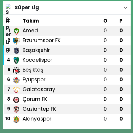
Süper Lig
#
Takım
O
P
Amed
0
0
1
Erzurumspor FK
0
0
2
Başakşehir
0
0
3
Kocaelispor
0
0
4
Beşiktaş
0
0
5
Eyüpspor
0
0
6
Galatasaray
0
0
7
Çorum FK
0
0
8
Gaziantep FK
0
0
9
Alanyaspor
0
0
10