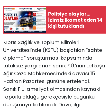
SAĞLIK
Polisiye olaylar…
İzinsiz ikamet eden 14
Spor
kişi tutuklandı
Teknoloji
Kıbrıs Sağlık ve Toplum Bilimleri
TÜRKiYE
Üniversitesi’nde (KSTU) başlatılan “sahte
diploma” soruşturması kapsamında
Video Galeri
tutuksuz yargılanan sanık F.Ü.’nün Lefkoşa
Ağır Ceza Mahkemesi’ndeki davası 15
YAŞAM
Haziran Pazartesi gününe ertelendi.
Yazarlar
Sanık F.Ü. ameliyat olmasından kaynaklı
raporlu olduğu gerekçesiyle bugünkü
duruşmaya katılmadı. Dava, ilgili