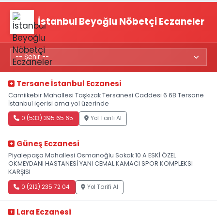
İstanbul Beyoğlu Nöbetçi Eczaneler
Tersane İstanbul Eczanesi
Camiikebir Mahallesi Taşkızak Tersanesi Caddesi 6 6B Tersane
İstanbul içerisi ama yol üzerinde
0 (533) 395 65 65
Yol Tarifi Al
Güneş Eczanesi
Piyalepaşa Mahallesi Osmanoğlu Sokak 10 A ESKİ ÖZEL
OKMEYDANI HASTANESİ YANI CEMAL KAMACI SPOR KOMPLEKSI
KARŞISI
0 (212) 235 72 04
Yol Tarifi Al
Lara Eczanesi