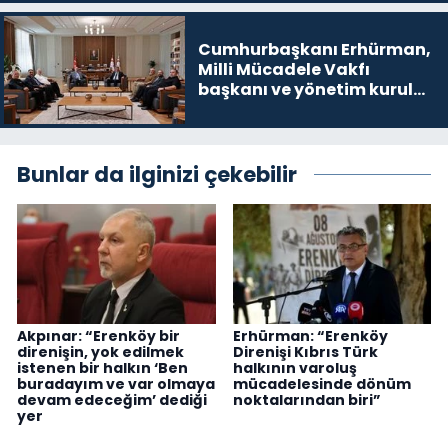
Cumhurbaşkanı Erhürman,
Milli Mücadele Vakfı
başkanı ve yönetim kurulu
üyelerini kabul etti
Bunlar da ilginizi çekebilir
Akpınar: “Erenköy bir
Erhürman: “Erenköy
direnişin, yok edilmek
Direnişi Kıbrıs Türk
istenen bir halkın ‘Ben
halkının varoluş
buradayım ve var olmaya
mücadelesinde dönüm
devam edeceğim’ dediği
noktalarından biri”
yer