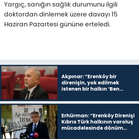
Yargıç, sanığın sağlık durumunu ilgili
doktordan dinlemek üzere davayı 15
Haziran Pazartesi gününe erteledi.
Akpınar: “Erenköy bir
direnişin, yok edilmek
istenen bir halkın ‘Ben
buradayım ve var olmaya
devam edeceğim’ dediği
yer
Erhürman: “Erenköy Direnişi
Kıbrıs Türk halkının varoluş
mücadelesinde dönüm
noktalarından biri”