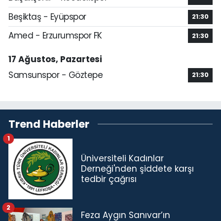
Beşiktaş - Eyüpspor
21:30
Amed - Erzurumspor FK
21:30
17 Ağustos, Pazartesi
Samsunspor - Göztepe
21:30
Trend Haberler
1
Üniversiteli Kadınlar
Derneği'nden şiddete karşı
tedbir çağrısı
2
Feza Aygın Sanıvar’ın