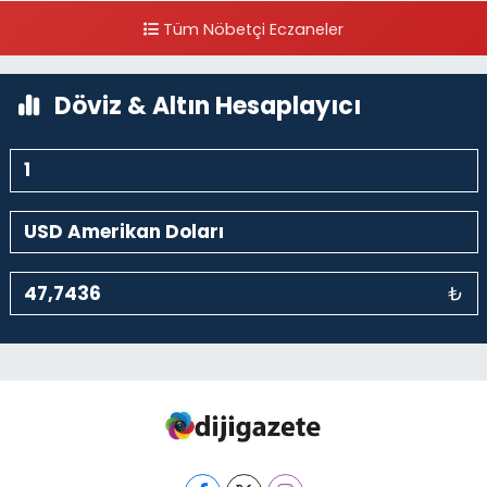
Cihangir Mahallesi Sıraselviler Caddesi 73 A TAKSİM İLK YARDIM
Tüm Nöbetçi Eczaneler
HASTANESİ KARŞISI
0 (212) 293 90 86
Yol Tarifi Al
Döviz & Altın Hesaplayıcı
₺