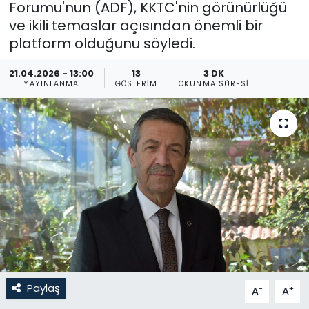
Forumu'nun (ADF), KKTC'nin görünürlüğü
ve ikili temaslar açısından önemli bir
Gündem
platform olduğunu söyledi.
KKTC
21.04.2026 - 13:00
13
3 DK
YAYINLANMA
GÖSTERIM
OKUNMA SÜRESI
KKTC YEREL SEÇİM 2018
Kültür Sanat
Magazin
Moda
Nöbetçi Eczaneler
Otomobil Dünyası
Paylaş
-
+
A
A
Politika