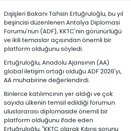
Dışişleri Bakanı Tahsin Ertuğruloğlu, bu yıl
SAĞLIK
beşincisi düzenlenen Antalya Diplomasi
Spor
Forumu'nun (ADF), KKTC'nin görünürlüğü
ve ikili temaslar açısından önemli bir
Teknoloji
platform olduğunu söyledi.
TÜRKiYE
Ertuğruloğlu, Anadolu Ajansının (AA)
global iletişim ortağı olduğu ADF 2026'yı,
Video Galeri
AA muhabirine değerlendirdi.
YAŞAM
Binlerce katılımcının yer aldığı ve çok
sayıda ülkenin temsil edildiği forumun
Yazarlar
uluslararası diplomaside önemli bir
platform olduğunu ifade eden
Ertuğruloğlu, "KKTC olarak Kıbrıs sorunu