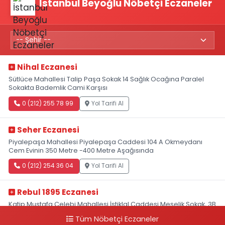
İstanbul Beyoğlu Nöbetçi Eczaneler
Nihal Eczanesi
Sütlüce Mahallesi Talip Paşa Sokak 14 Sağlık Ocağına Paralel
Sokakta Bademlik Cami Karşısı
0 (212) 255 78 99
Yol Tarifi Al
Seher Eczanesi
Piyalepaşa Mahallesi Piyalepaşa Caddesi 104 A Okmeydanı
Cem Evinin 350 Metre -400 Metre Aşağısında
0 (212) 254 36 04
Yol Tarifi Al
Rebul 1895 Eczanesi
Katip Mustafa Çelebi Mahallesi İstiklal Caddesi Meşelik Sokak, 3B
Akbank Sanat karşısı, Fransız Konsolosluğu Çaprazı
Tüm Nöbetçi Eczaneler