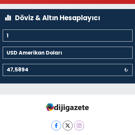
0 (212) 243 69 36
Yol Tarifi Al
Döviz & Altın Hesaplayıcı
₺