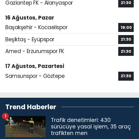
Gaziantep FK - Alanyaspor
21:30
16 Ağustos, Pazar
Başakşehir - Kocaelispor
19:00
Beşiktaş - Eyüpspor
21:30
Amed - Erzurumspor FK
21:30
17 Ağustos, Pazartesi
Samsunspor - Göztepe
21:30
Trend Haberler
1
Trafik denetimleri: 430
sürücüye yasal işlem, 35 araç
trafikten men