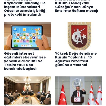
Kaynaklar Bakanlığı ile
Kurumu Asbaşkanı
İnşaat Mühendisleri
Güzoğlu'ndan Dünya
Odası arasında iş birliği
Emzirme Haftası mesajı
protokolü imzalandı
Güvenli internet
Yüksek Değerlendirme
eğitimleri ebeveynlere
Kurulu Toplantısı, 10
yönelik olarak BRT ve
Ağustos Pazartesi
Telsim YouTube
gününe ertelendi
kanalında başladı