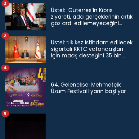
2
Üstel: “Guterres’in Kıbrıs
ziyareti, ada gerçeklerinin artık
göz ardı edilemeyeceğini
göstermiştir”
3
Üstel: “İlk kez istihdam edilecek
sigortalı KKTC vatandaşları
için maaş desteğini 35 bin
TL'ye çıkardık”
4
64. Geleneksel Mehmetçik
Üzüm Festivali yarın başlıyor
5