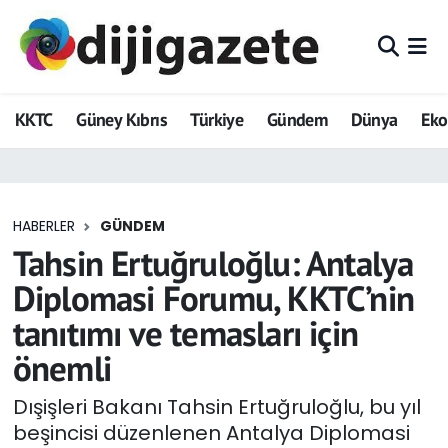
ADVERTORIAL
Hava Durumu
KKTC
Güney Kıbrıs
Türkiye
Gündem
Dünya
Ek
Dijigazete
Trafik Durumu
Dünya
Süper Lig Puan Durumu ve Fikstür
HABERLER
GÜNDEM
Eğitim
Tüm Manşetler
Tahsin Ertuğruloğlu: Antalya
Ekonomi
Son Dakika Haberleri
Diplomasi Forumu, KKTC’nin
tanıtımı ve temasları için
Foto Galeri
Haber Arşivi
önemli
GEZİ
Dışişleri Bakanı Tahsin Ertuğruloğlu, bu yıl
beşincisi düzenlenen Antalya Diplomasi
Güncel