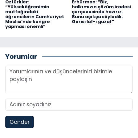
Öztürkler:
Erhürman: “Biz,
“Yükseköğrenimin
halkımızın çözüm iradesi
mutfağındaki
çerçevesinde hazırız.
öğrencilerin Cumhuriyet
Bunu açıkça söyledik.
Meclisi’nde kongre
Gerisi laf-ı güzaf”
yapması önemli”
Yorumlar
Gönder