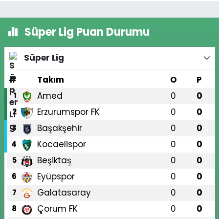
Süper Lig Puan Durumu
Süper Lig
#
Takım
O
P
Amed
0
0
1
Erzurumspor FK
0
0
2
Başakşehir
0
0
3
Kocaelispor
0
0
4
Beşiktaş
0
0
5
Eyüpspor
0
0
6
Galatasaray
0
0
7
Çorum FK
0
0
8