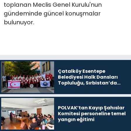
toplanan Meclis Genel Kurulu'nun
gündeminde güncel konuşmalar
SAĞLIK
bulunuyor.
Spor
Teknoloji
TÜRKiYE
Çatalköy Esentepe
Video Galeri
Belediyesi Halk Dansları
Topluluğu, Sırbistan’da
YAŞAM
festivale katıldı
Yazarlar
POLVAK’tan Kayıp Şahıslar
Komitesi personeline temel
yangın eğitimi