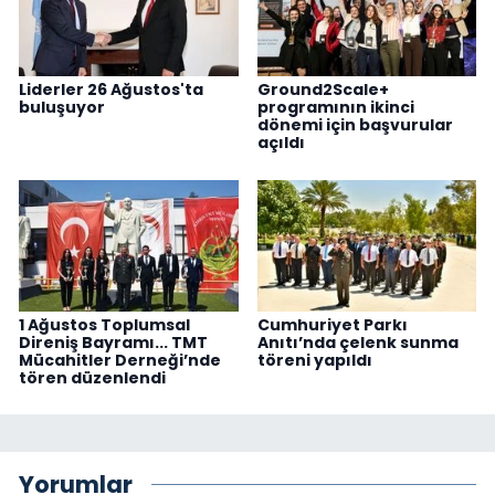
Liderler 26 Ağustos'ta
Ground2Scale+
buluşuyor
programının ikinci
dönemi için başvurular
açıldı
1 Ağustos Toplumsal
Cumhuriyet Parkı
Direniş Bayramı... TMT
Anıtı’nda çelenk sunma
Mücahitler Derneği’nde
töreni yapıldı
tören düzenlendi
Yorumlar