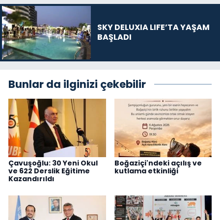
SKY DELUXIA LIFE’TA YAŞAM
BAŞLADI
Bunlar da ilginizi çekebilir
Çavuşoğlu: 30 Yeni Okul
Boğaziçi'ndeki açılış ve
ve 622 Derslik Eğitime
kutlama etkinliği
Kazandırıldı