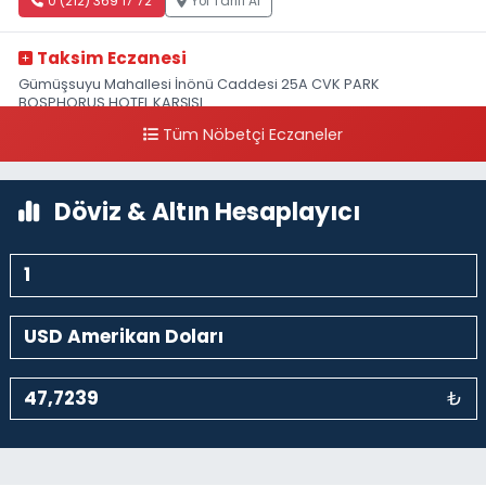
0 (212) 369 17 72
Yol Tarifi Al
Taksim Eczanesi
Gümüşsuyu Mahallesi İnönü Caddesi 25A CVK PARK
BOSPHORUS HOTEL KARŞISI
Tüm Nöbetçi Eczaneler
0 (212) 249 50 99
Yol Tarifi Al
Döviz & Altın Hesaplayıcı
₺