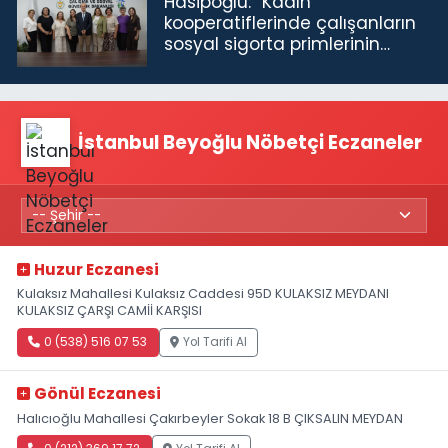
Hasipoğlu: “Kadın
kooperatiflerinde çalışanların
sosyal sigorta primlerinin
tamamını karşılayacağız”
İstanbul Beyoğlu Nöbetçi Eczaneler
Huzur Eczanesi
Kulaksız Mahallesi Kulaksız Caddesi 95D KULAKSIZ MEYDANI
KULAKSIZ ÇARŞI CAMİİ KARŞISI
0 (538) 516 07 53
Yol Tarifi Al
Gönül Eczanesi
Halıcıoğlu Mahallesi Çakırbeyler Sokak 18 B ÇIKSALIN MEYDAN