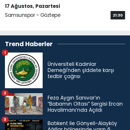
17 Ağustos, Pazartesi
Samsunspor - Göztepe
21:30
Trend Haberler
1
Üniversiteli Kadınlar
Derneği'nden şiddete karşı
tedbir çağrısı
2
Feza Aygın Sanıvar’ın
“Babamın Oltası” Sergisi Ercan
Havalimanı’nda Açıldı
3
Batıkent ile Gönyeli-Alayköy
Ağıllar bölgesinde yarın 6