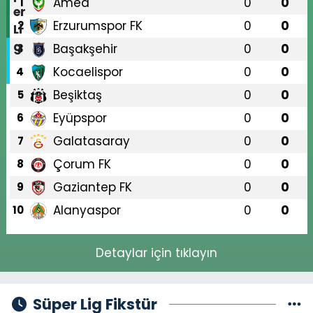
Amed
0
0
1
Erzurumspor FK
0
0
2
Başakşehir
0
0
3
Kocaelispor
0
0
4
Beşiktaş
0
0
5
Eyüpspor
0
0
6
Galatasaray
0
0
7
Çorum FK
0
0
8
Gaziantep FK
0
0
9
Alanyaspor
0
0
10
Detaylar için tıklayın
Süper Lig Fikstür