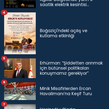
saatlik elektrik kesintisi…
4
Boğaziçi'ndeki açılış ve
kutlama etkinliği
5
Erhürman: “Şiddetten arınmak
için bütünsel politikaları
konuşmamız gerekiyor”
6
Minik Misafirlerden Ercan
Havalimanı’na Keşif Turu
7