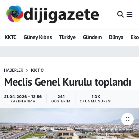
ADVERTORIAL
Hava Durumu
KKTC
Güney Kıbrıs
Türkiye
Gündem
Dünya
Ek
Dijigazete
Trafik Durumu
Dünya
Süper Lig Puan Durumu ve Fikstür
HABERLER
KKTC
Eğitim
Tüm Manşetler
Meclis Genel Kurulu toplandı
Ekonomi
Son Dakika Haberleri
21.04.2026 - 12:56
241
1 DK
YAYINLANMA
GÖSTERIM
OKUNMA SÜRESI
Foto Galeri
Haber Arşivi
GEZİ
Güncel