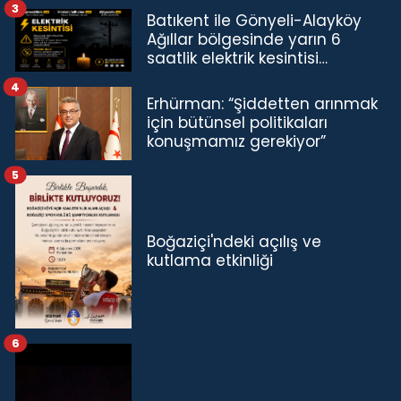
3
Batıkent ile Gönyeli-Alayköy
Ağıllar bölgesinde yarın 6
saatlik elektrik kesintisi…
4
Erhürman: “Şiddetten arınmak
için bütünsel politikaları
konuşmamız gerekiyor”
5
Boğaziçi'ndeki açılış ve
kutlama etkinliği
6