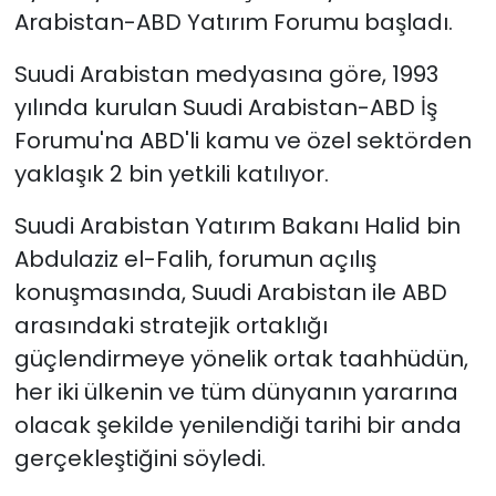
Arabistan-ABD Yatırım Forumu başladı.
SAĞLIK
Suudi Arabistan medyasına göre, 1993
yılında kurulan Suudi Arabistan-ABD İş
Spor
Forumu'na ABD'li kamu ve özel sektörden
Teknoloji
yaklaşık 2 bin yetkili katılıyor.
TÜRKiYE
Suudi Arabistan Yatırım Bakanı Halid bin
Abdulaziz el-Falih, forumun açılış
Video Galeri
konuşmasında, Suudi Arabistan ile ABD
arasındaki stratejik ortaklığı
YAŞAM
güçlendirmeye yönelik ortak taahhüdün,
her iki ülkenin ve tüm dünyanın yararına
Yazarlar
olacak şekilde yenilendiği tarihi bir anda
gerçekleştiğini söyledi.