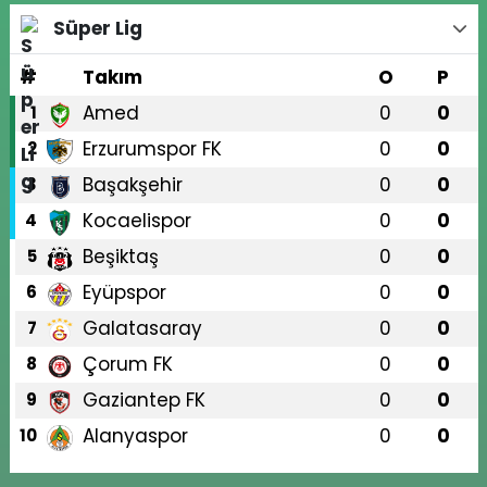
Süper Lig
#
Takım
O
P
Amed
0
0
1
Erzurumspor FK
0
0
2
Başakşehir
0
0
3
Kocaelispor
0
0
4
Beşiktaş
0
0
5
Eyüpspor
0
0
6
Galatasaray
0
0
7
Çorum FK
0
0
8
Gaziantep FK
0
0
9
Alanyaspor
0
0
10