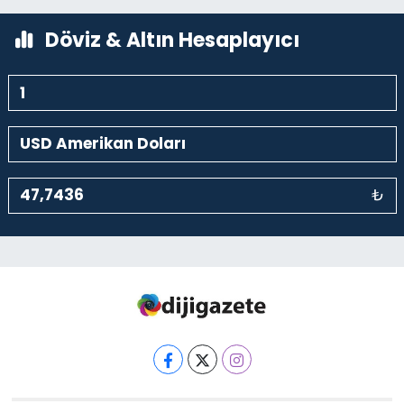
0 (212) 369 95 85
Yol Tarifi Al
Döviz & Altın Hesaplayıcı
₺