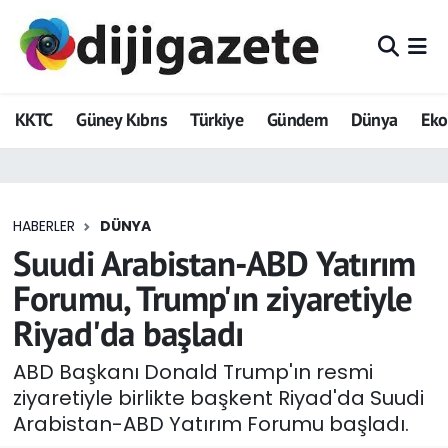
ADVERTORIAL
Hava Durumu
KKTC
Güney Kıbrıs
Türkiye
Gündem
Dünya
Ek
Dijigazete
Trafik Durumu
Dünya
Süper Lig Puan Durumu ve Fikstür
HABERLER
DÜNYA
Eğitim
Tüm Manşetler
Suudi Arabistan-ABD Yatırım
Ekonomi
Son Dakika Haberleri
Forumu, Trump'ın ziyaretiyle
Riyad'da başladı
Foto Galeri
Haber Arşivi
ABD Başkanı Donald Trump'ın resmi
GEZİ
ziyaretiyle birlikte başkent Riyad'da Suudi
Arabistan-ABD Yatırım Forumu başladı.
Güncel