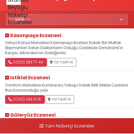
Kasımpaşa Eczanesi
Yahya Kahya Mahallesi Kasımpaşa Bostanı Sokak 18A Mutfak
Ekipmanları Satan Dükkanların Olduğu Caddede Denizbank'ın
Karşısı, Albaraka'nın Sokağında
0 (212) 253 77 44
Yol Tarifi Al
Istiklal Eczanesi
Tomtom Mahallesi Kumbaracı Yokuşu Sokak 68B İstiklal Caddesi
Rus Konsolosluğu yanı
0 (212) 243 21 15
Yol Tarifi Al
Güleryüz Eczanesi
Piripaşa Mahallesi Şaban Deresi Sokak 7 D Koç Müzesi Arkası-
Tüm Nöbetçi Eczaneler
kalaycıbahçe Meydana Doğru