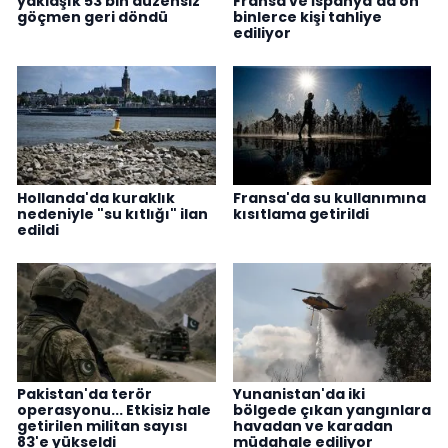
yaklaşık 53 bin düzensiz
Fransa ve İspanya'da on
göçmen geri döndü
binlerce kişi tahliye
ediliyor
Hollanda'da kuraklık
Fransa'da su kullanımına
nedeniyle "su kıtlığı" ilan
kısıtlama getirildi
edildi
Pakistan'da terör
Yunanistan'da iki
operasyonu... Etkisiz hale
bölgede çıkan yangınlara
getirilen militan sayısı
havadan ve karadan
83'e yükseldi
müdahale ediliyor