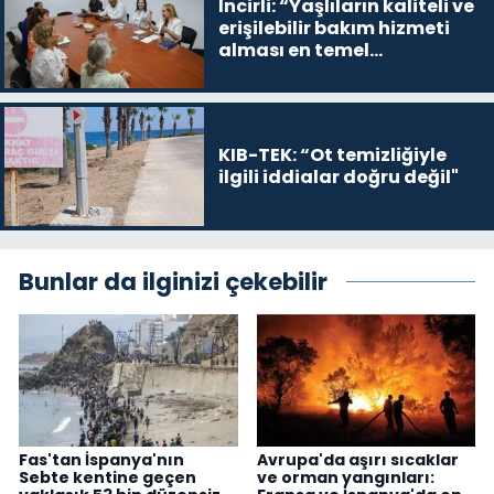
İncirli: “Yaşlıların kaliteli ve
erişilebilir bakım hizmeti
alması en temel
önceliğimiz”
KIB-TEK: “Ot temizliğiyle
ilgili iddialar doğru değil"
Bunlar da ilginizi çekebilir
Fas'tan İspanya'nın
Avrupa'da aşırı sıcaklar
Sebte kentine geçen
ve orman yangınları: