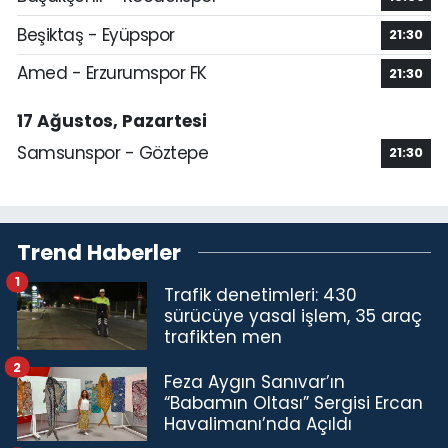
Beşiktaş - Eyüpspor
21:30
Amed - Erzurumspor FK
21:30
17 Ağustos, Pazartesi
Samsunspor - Göztepe
21:30
Trend Haberler
1
Trafik denetimleri: 430
sürücüye yasal işlem, 35 araç
trafikten men
2
Feza Aygın Sanıvar’ın
“Babamın Oltası” Sergisi Ercan
Havalimanı’nda Açıldı