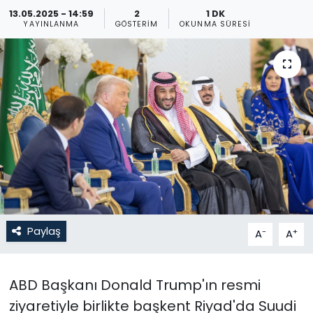
13.05.2025 - 14:59
2
1 DK
Gündem
YAYINLANMA
GÖSTERIM
OKUNMA SÜRESI
KKTC
KKTC YEREL SEÇİM 2018
Kültür Sanat
Magazin
Moda
Paylaş
-
+
A
A
Nöbetçi Eczaneler
Otomobil Dünyası
ABD Başkanı Donald Trump'ın resmi
ziyaretiyle birlikte başkent Riyad'da Suudi
Politika