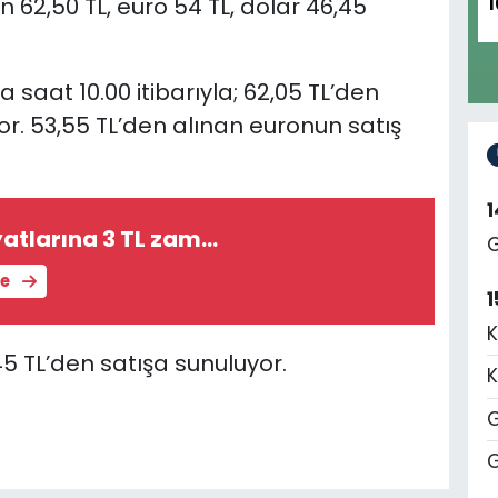
 62,50 TL, euro 54 TL, dolar 46,45
1
saat 10.00 itibarıyla; 62,05 TL’den
yor. 53,55 TL’den alınan euronun satış
yatlarına 3 TL zam…
G
le
1
K
,45 TL’den satışa sunuluyor.
K
G
G