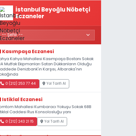
İstanbul Beyoğlu Nöbetçi
Eczaneler
Kasımpaşa Eczanesi
ahya Kahya Mahallesi Kasımpaşa Bostanı Sokak
8A Mutfak Ekipmanları Satan Dükkanların Olduğu
addede Denizbank'ın Karşısı, Albaraka'nın
okağında
0 (212) 253 77 44
Yol Tarifi Al
Istiklal Eczanesi
omtom Mahallesi Kumbaracı Yokuşu Sokak 68B
stiklal Caddesi Rus Konsolosluğu yanı
0 (212) 243 21 15
Yol Tarifi Al