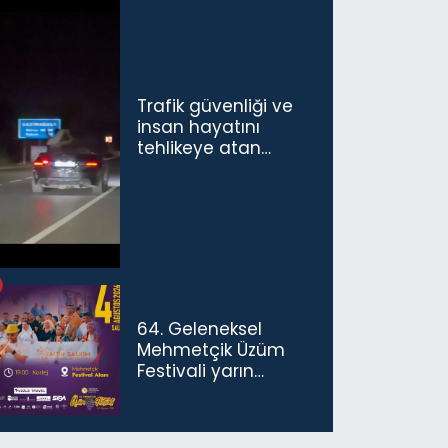
Trafik güvenliği ve
insan hayatını
tehlikeye atan
sürücü ve yolcuya
ceza...
64. Geleneksel
Mehmetçik Üzüm
Festivali yarın
başlıyor