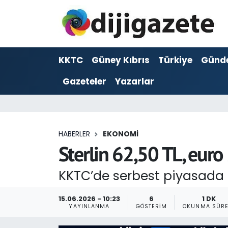
ADVERTORIAL
Hava Durumu
KKTC
Güney Kıbrıs
Türkiye
Günd
Dijigazete
Trafik Durumu
Gazeteler
Yazarlar
Dünya
Süper Lig Puan Durumu ve Fikstür
Eğitim
Tüm Manşetler
HABERLER
EKONOMI
Ekonomi
Son Dakika Haberleri
Sterlin 62,50 TL, euro
Foto Galeri
Haber Arşivi
KKTC’de serbest piyasada st
GEZİ
15.06.2026 - 10:23
6
1 DK
YAYINLANMA
GÖSTERIM
OKUNMA SÜRE
Güncel