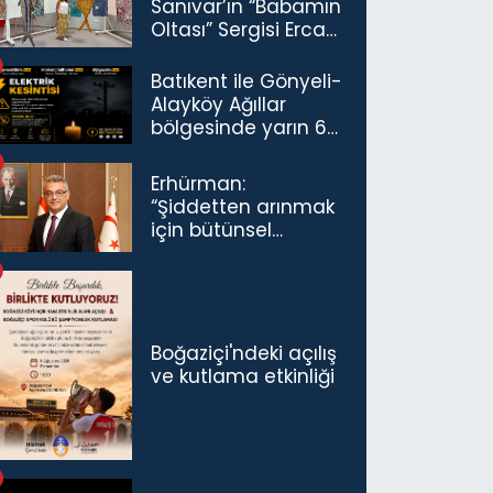
Sanıvar’ın “Babamın
Oltası” Sergisi Ercan
Havalimanı’nda
Açıldı
Batıkent ile Gönyeli-
Alayköy Ağıllar
bölgesinde yarın 6
saatlik elektrik
kesintisi…
Erhürman:
“Şiddetten arınmak
için bütünsel
politikaları
konuşmamız
gerekiyor”
Boğaziçi'ndeki açılış
ve kutlama etkinliği