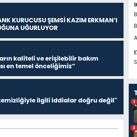
1
B
ANK KURUCUSU ŞEMSİ KAZIM ERKMAN’I
B
UĞUNA UĞURLUYOR
A
1
ların kaliteli ve erişilebilir bakım
S
sı en temel önceliğimiz”
emizliğiyle ilgili iddialar doğru değil"
1
2