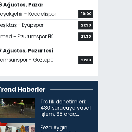
6 Ağustos, Pazar
aşakşehir - Kocaelispor
19:00
eşiktaş - Eyüpspor
21:30
med - Erzurumspor FK
21:30
7 Ağustos, Pazartesi
amsunspor - Göztepe
21:30
Trend Haberler
Trafik denetimleri:
430 sürücüye yasal
işlem, 35 araç
trafikten men
Feza Aygın