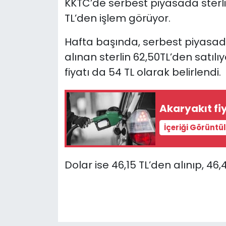
KKTC’de serbest piyasada sterlin
TL’den işlem görüyor.
SAĞLIK
Hafta başında, serbest piyasada 
Spor
alınan sterlin 62,50TL’den satılı
fiyatı da 54 TL olarak belirlendi.
Teknoloji
TÜRKiYE
Akaryakıt fi
Video Galeri
İçeriği Görüntü
YAŞAM
Dolar ise 46,15 TL’den alınıp, 46
Yazarlar