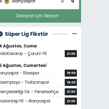
Alanyaspor
0
0
0
Detaylar için tıklayın
Süper Lig Fikstür
14 Ağustos, Cuma
alatasaray - Çorum FK
21:30
5 Ağustos, Cumartesi
onyaspor - Rizespor
19:00
asımpaşa - Trabzonspor
19:00
ençlerbirliği S.K. - Fenerbahçe
21:30
aziantep FK - Alanyaspor
21:30