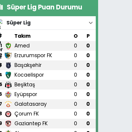
Süper Lig Puan Durumu
Süper Lig
#
Takım
O
P
Amed
0
0
1
Erzurumspor FK
0
0
2
Başakşehir
0
0
3
Kocaelispor
0
0
4
Beşiktaş
0
0
5
Eyüpspor
0
0
6
Galatasaray
0
0
7
Çorum FK
0
0
8
Gaziantep FK
0
0
9