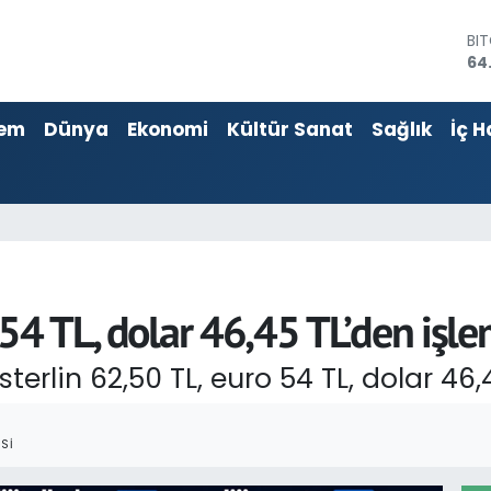
BI
64
DO
47
EU
55
em
Dünya
Ekonomi
Kültür Sanat
Sağlık
İç H
ST
64
GR
66
Bİ
13
 54 TL, dolar 46,45 TL’den işl
erlin 62,50 TL, euro 54 TL, dolar 46,
SI