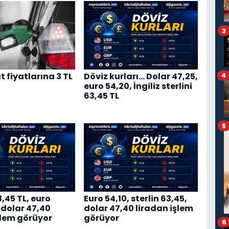
3
 fiyatlarına 3 TL
Döviz kurları… Dolar 47,25,
4
euro 54,20, İngiliz sterlini
63,45 TL
5
3,45 TL, euro
Euro 54,10, sterlin 63,45,
 dolar 47,40
dolar 47,40 liradan işlem
şlem görüyor
görüyor
6