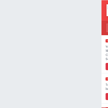
Y
1
C
S
T
İ