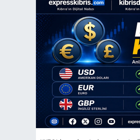
Gündem
KKTC
KKTC YEREL SEÇİM 2018
Kültür Sanat
Magazin
Moda
Nöbetçi Eczaneler
Otomobil Dünyası
Politika