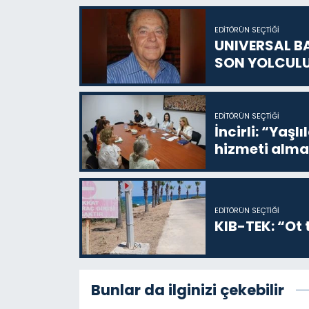
EDITÖRÜN SEÇTIĞI
UNIVERSAL B
SON YOLCUL
EDITÖRÜN SEÇTIĞI
İncirli: “Yaşlı
hizmeti alma
EDITÖRÜN SEÇTIĞI
KIB-TEK: “Ot t
Bunlar da ilginizi çekebilir