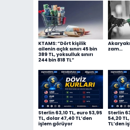
KTAMS: “Dört kişilik
Akaryakıt
ailenin açlık sınırı 45 bin
zam…
389 TL, yoksulluk sınırı
244 bin 818 TL”
Sterlin 63,10 TL, euro 53,95
Sterlin 6
TL, dolar 47,40 TL’den
54,20 TL,
işlem görüyor
TL’den i