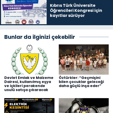
Kıbrıs Türk Üniversite
Öğrencileri Kongresi için
kayıtlar sürüyor
Bunlar da ilginizi çekebilir
Devlet Emlak ve Malzeme
Öztürkler: “Geçmişini
Dairesi, kullanılmış eşya
bilen çocuklar geleceği
ve içkileri perakende
daha güçlü inşa eder”
usulü satışa çıkaracak