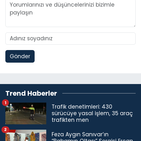
Gönder
Trend Haberler
1
Trafik denetimleri: 430
sürücüye yasal işlem, 35 araç
trafikten men
2
Feza Aygın Sanıvar’ın
“Babamın Oltası” Sergisi Ercan