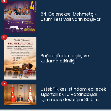
5
64. Geleneksel Mehmetçik
Üzüm Festivali yarın başlıyor
6
Boğaziçi'ndeki açılış ve
kutlama etkinliği
7
Üstel: “İlk kez istihdam edilecek
sigortalı KKTC vatandaşları
için maaş desteğini 35 bin
TL'ye çıkardık”