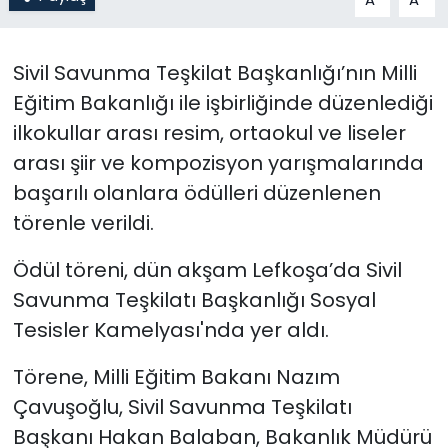
SAĞLIK
Sivil Savunma Teşkilat Başkanlığı’nın Milli
Spor
Eğitim Bakanlığı ile işbirliğinde düzenlediği
ilkokullar arası resim, ortaokul ve liseler
Teknoloji
arası şiir ve kompozisyon yarışmalarında
başarılı olanlara ödülleri düzenlenen
TÜRKiYE
törenle verildi.
Video Galeri
Ödül töreni, dün akşam Lefkoşa’da Sivil
Savunma Teşkilatı Başkanlığı Sosyal
YAŞAM
Tesisler Kamelyası'nda yer aldı.
Yazarlar
Törene, Milli Eğitim Bakanı Nazım
Çavuşoğlu, Sivil Savunma Teşkilatı
Başkanı Hakan Balaban, Bakanlık Müdürü