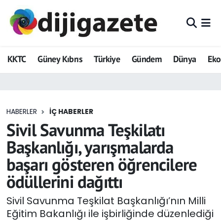
ADVERTORIAL
Hava Durumu
KKTC
Güney Kıbrıs
Türkiye
Gündem
Dünya
Ek
Dijigazete
Trafik Durumu
Dünya
Süper Lig Puan Durumu ve Fikstür
HABERLER
İÇ HABERLER
Eğitim
Tüm Manşetler
Sivil Savunma Teşkilatı
Ekonomi
Son Dakika Haberleri
Başkanlığı, yarışmalarda
başarı gösteren öğrencilere
Foto Galeri
Haber Arşivi
ödüllerini dağıttı
GEZİ
Sivil Savunma Teşkilat Başkanlığı’nın Milli
Eğitim Bakanlığı ile işbirliğinde düzenlediği
Güncel