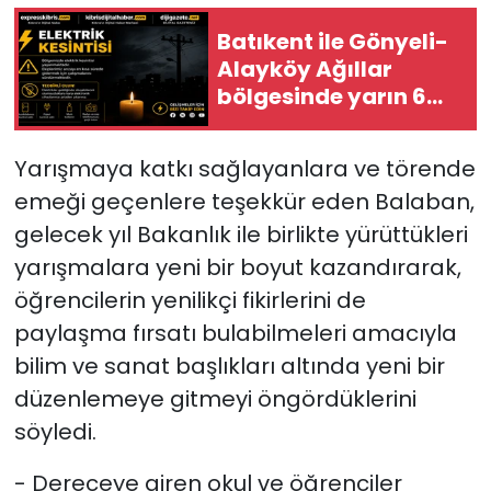
Batıkent ile Gönyeli-
Alayköy Ağıllar
bölgesinde yarın 6
saatlik elektrik
kesintisi…
Yarışmaya katkı sağlayanlara ve törende
emeği geçenlere teşekkür eden Balaban,
gelecek yıl Bakanlık ile birlikte yürüttükleri
yarışmalara yeni bir boyut kazandırarak,
öğrencilerin yenilikçi fikirlerini de
paylaşma fırsatı bulabilmeleri amacıyla
bilim ve sanat başlıkları altında yeni bir
düzenlemeye gitmeyi öngördüklerini
söyledi.
- Dereceye giren okul ve öğrenciler