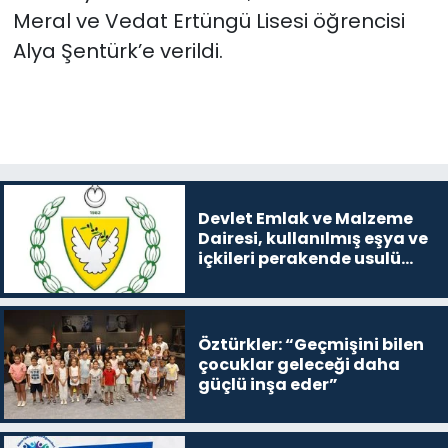
Meral ve Vedat Ertüngü Lisesi öğrencisi
Alya Şentürk’e verildi.
Devlet Emlak ve Malzeme
Dairesi, kullanılmış eşya ve
içkileri perakende usulü
satışa çıkaracak
Öztürkler: “Geçmişini bilen
çocuklar geleceği daha
güçlü inşa eder”