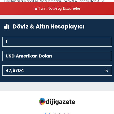
Piyalepaşa Mahallesi Sağlık Ocağı Sokak 9 A Fatih Sultan ASM
Yanı
Tüm Nöbetçi Eczaneler
0 (212) 297 30 13
Yol Tarifi Al
Döviz & Altın Hesaplayıcı
₺