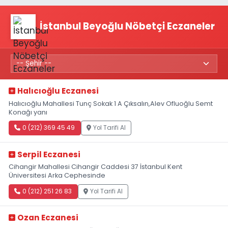
İstanbul Beyoğlu Nöbetçi Eczaneler
Halıcıoğlu Eczanesi
Halıcıoğlu Mahallesi Tunç Sokak 1 A Çıksalın,Alev Ofluoğlu Semt
Konağı yanı
0 (212) 369 45 49
Yol Tarifi Al
Serpil Eczanesi
Cihangir Mahallesi Cihangir Caddesi 37 İstanbul Kent
Üniversitesi Arka Cephesinde
0 (212) 251 26 83
Yol Tarifi Al
Ozan Eczanesi