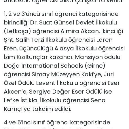
Anaokulu öğrencisi Alisa Çalışkan’a verildi.
1, 2 ve 3’üncü sınıf öğrenci kategorisinde
birinciliği Dr. Suat Günsel Devlet İlkokulu
(Lefkoşa) öğrencisi Almira Akcan, ikinciliği
Şht. Salih Terzi İlkokulu öğrencisi Laren
Eren, üçüncülüğü Alasya İlkokulu öğrencisi
İzim Kızıltunçlar kazandı. Mansiyon ödülü
Doğa International Schools (Girne)
öğrencisi Simay Müzeyyen Kaki’ye, Jüri
Özel Ödülü Levent İlkokulu öğrencisi Eser
Akcen’e, Sergiye Değer Eser Ödülü ise
Lefke İstiklal İlkokulu öğrencisi Sena
KamçI’ya takdim edildi.
4 ve 5’inci sınıf öğrenci kategorisinde