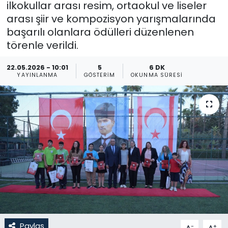
ilkokullar arası resim, ortaokul ve liseler
arası şiir ve kompozisyon yarışmalarında
Gündem
başarılı olanlara ödülleri düzenlenen
KKTC
törenle verildi.
22.05.2026 - 10:01
5
6 DK
KKTC YEREL SEÇİM 2018
YAYINLANMA
GÖSTERIM
OKUNMA SÜRESI
Kültür Sanat
Magazin
Moda
Nöbetçi Eczaneler
Otomobil Dünyası
Politika
Paylaş
-
+
A
A