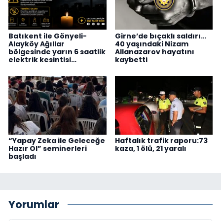
Batıkent ile Gönyeli-
Girne’de bıçaklı saldırı…
Alayköy Ağıllar
40 yaşındaki Nizam
bölgesinde yarın 6 saatlik
Allanazarov hayatını
elektrik kesintisi…
kaybetti
“Yapay Zeka ile Geleceğe
Haftalık trafik raporu:73
Hazır Ol” seminerleri
kaza, 1 ölü, 21 yaralı
başladı
Yorumlar