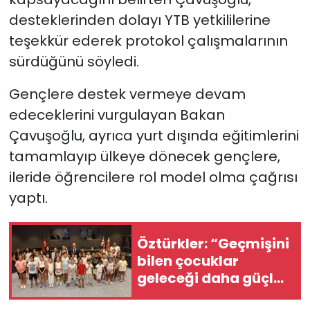
desteklerinden dolayı YTB yetkililerine
teşekkür ederek protokol çalışmalarının
sürdüğünü söyledi.
Gençlere destek vermeye devam
edeceklerini vurgulayan Bakan
Çavuşoğlu, ayrıca yurt dışında eğitimlerini
tamamlayıp ülkeye dönecek gençlere,
ileride öğrencilere rol model olma çağrısı
yaptı.
Öztürkler: “Geçmişini
bilen çocuklar
geleceği daha güçlü
inşa eder”