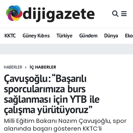
ADVERTORIAL
Hava Durumu
KKTC
Güney Kıbrıs
Türkiye
Gündem
Dünya
Ek
Dijigazete
Trafik Durumu
Dünya
Süper Lig Puan Durumu ve Fikstür
HABERLER
İÇ HABERLER
Eğitim
Tüm Manşetler
Çavuşoğlu: “Başarılı
Ekonomi
Son Dakika Haberleri
sporcularımıza burs
sağlanması için YTB ile
Foto Galeri
Haber Arşivi
çalışma yürütüyoruz”
GEZİ
Milli Eğitim Bakanı Nazım Çavuşoğlu, spor
alanında başarı gösteren KKTC’li
Güncel