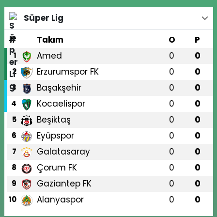
Süper Lig
#
Takım
O
P
Amed
0
0
1
Erzurumspor FK
0
0
2
Başakşehir
0
0
3
Kocaelispor
0
0
4
Beşiktaş
0
0
5
Eyüpspor
0
0
6
Galatasaray
0
0
7
Çorum FK
0
0
8
Gaziantep FK
0
0
9
Alanyaspor
0
0
10