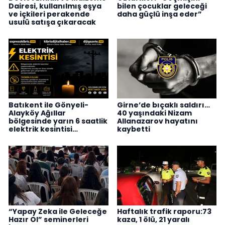
Dairesi, kullanılmış eşya
bilen çocuklar geleceği
ve içkileri perakende
daha güçlü inşa eder”
usulü satışa çıkaracak
Batıkent ile Gönyeli-
Girne’de bıçaklı saldırı…
Alayköy Ağıllar
40 yaşındaki Nizam
bölgesinde yarın 6 saatlik
Allanazarov hayatını
elektrik kesintisi…
kaybetti
“Yapay Zeka ile Geleceğe
Haftalık trafik raporu:73
Hazır Ol” seminerleri
kaza, 1 ölü, 21 yaralı