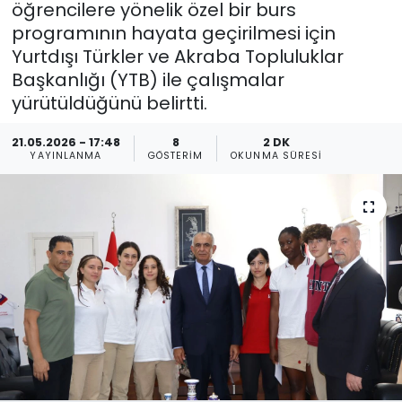
öğrencilere yönelik özel bir burs
programının hayata geçirilmesi için
Gündem
Yurtdışı Türkler ve Akraba Topluluklar
KKTC
Başkanlığı (YTB) ile çalışmalar
yürütüldüğünü belirtti.
KKTC YEREL SEÇİM 2018
21.05.2026 - 17:48
8
2 DK
YAYINLANMA
GÖSTERIM
OKUNMA SÜRESI
Kültür Sanat
Magazin
Moda
Nöbetçi Eczaneler
Otomobil Dünyası
Politika