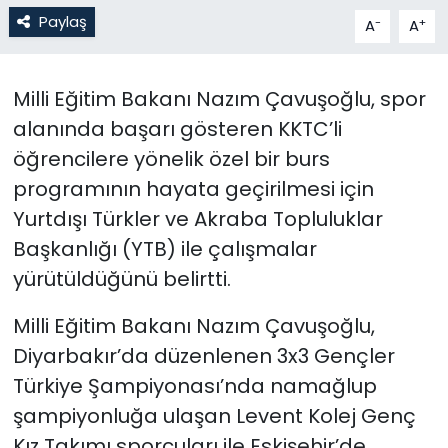
Paylaş
-
+
A
A
SAĞLIK
Milli Eğitim Bakanı Nazım Çavuşoğlu, spor
Spor
alanında başarı gösteren KKTC’li
Teknoloji
öğrencilere yönelik özel bir burs
programının hayata geçirilmesi için
TÜRKiYE
Yurtdışı Türkler ve Akraba Topluluklar
Başkanlığı (YTB) ile çalışmalar
Video Galeri
yürütüldüğünü belirtti.
YAŞAM
Milli Eğitim Bakanı Nazım Çavuşoğlu,
Yazarlar
Diyarbakır’da düzenlenen 3x3 Gençler
Türkiye Şampiyonası’nda namağlup
şampiyonluğa ulaşan Levent Kolej Genç
Kız Takımı sporcuları ile Eskişehir’de