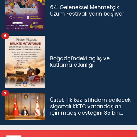
64. Geleneksel Mehmetçik
Üzüm Festivali yarın başlıyor
6
Boğaziçi'ndeki açılış ve
kutlama etkinliği
7
Üstel: “İlk kez istihdam edilecek
sigortalı KKTC vatandaşları
için maaş desteğini 35 bin
TL'ye çıkardık”