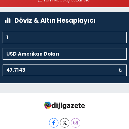
Tüm Nöbetçi Eczaneler
0 (212) 297 30 13
Yol Tarifi Al
Döviz & Altın Hesaplayıcı
₺