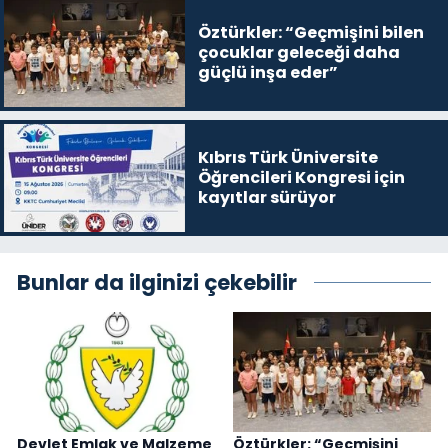
Öztürkler: “Geçmişini bilen
çocuklar geleceği daha
güçlü inşa eder”
Kıbrıs Türk Üniversite
Öğrencileri Kongresi için
kayıtlar sürüyor
Bunlar da ilginizi çekebilir
Devlet Emlak ve Malzeme
Öztürkler: “Geçmişini