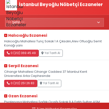
İstanbul Beyoğlu Nöbetçi Eczaneler
Halıcıoğlu Eczanesi
Halıcıoğlu Mahallesi Tunç Sokak 1 A Çıksalın,Alev Ofluoğlu Semt
Konağı yanı
0 (212) 369 45 49
Yol Tarifi Al
Serpil Eczanesi
Cihangir Mahallesi Cihangir Caddesi 37 İstanbul Kent
Üniversitesi Arka Cephesinde
0 (212) 251 26 83
Yol Tarifi Al
Ozan Eczanesi
Piyalepaşa Mahallesi Sağlık Ocağı Sokak 9 A Fatih Sultan ASM
Yanı