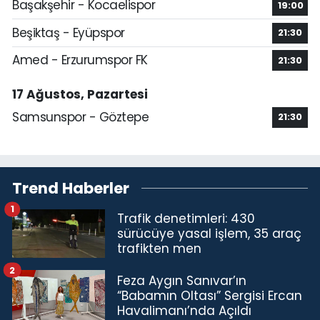
Başakşehir - Kocaelispor
19:00
Beşiktaş - Eyüpspor
21:30
Amed - Erzurumspor FK
21:30
17 Ağustos, Pazartesi
Samsunspor - Göztepe
21:30
Trend Haberler
1
Trafik denetimleri: 430
sürücüye yasal işlem, 35 araç
trafikten men
2
Feza Aygın Sanıvar’ın
“Babamın Oltası” Sergisi Ercan
Havalimanı’nda Açıldı