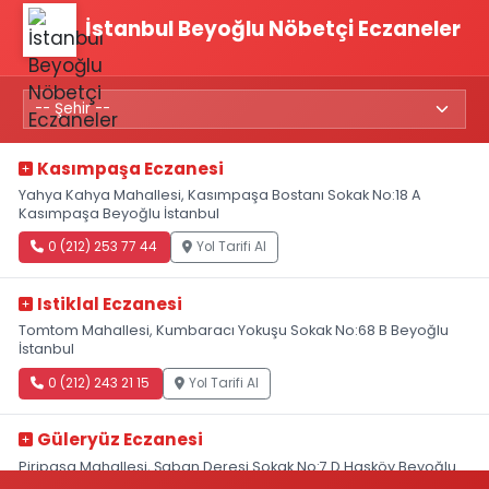
İstanbul Beyoğlu Nöbetçi Eczaneler
Kasımpaşa Eczanesi
Yahya Kahya Mahallesi, Kasımpaşa Bostanı Sokak No:18 A
Kasımpaşa Beyoğlu İstanbul
0 (212) 253 77 44
Yol Tarifi Al
Istiklal Eczanesi
Tomtom Mahallesi, Kumbaracı Yokuşu Sokak No:68 B Beyoğlu
İstanbul
0 (212) 243 21 15
Yol Tarifi Al
Güleryüz Eczanesi
Piripaşa Mahallesi, Şaban Deresi Sokak No:7 D Hasköy Beyoğlu
İstanbul