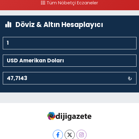
Tüm Nöbetçi Eczaneler
0 (212) 369 95 85
Yol Tarifi Al
Döviz & Altın Hesaplayıcı
₺