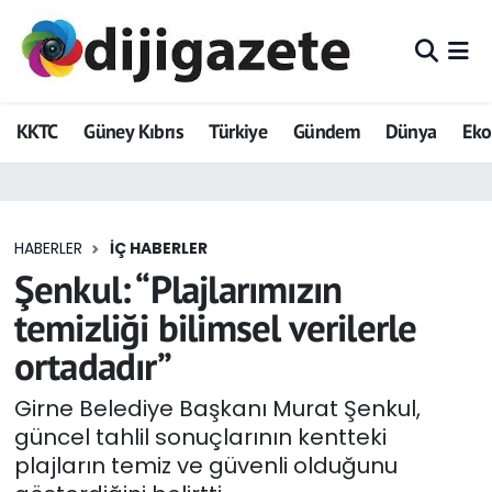
ADVERTORIAL
Hava Durumu
KKTC
Güney Kıbrıs
Türkiye
Gündem
Dünya
Ek
Dijigazete
Trafik Durumu
Dünya
Süper Lig Puan Durumu ve Fikstür
HABERLER
İÇ HABERLER
Eğitim
Tüm Manşetler
Şenkul: “Plajlarımızın
Ekonomi
Son Dakika Haberleri
temizliği bilimsel verilerle
ortadadır”
Foto Galeri
Haber Arşivi
Girne Belediye Başkanı Murat Şenkul,
GEZİ
güncel tahlil sonuçlarının kentteki
plajların temiz ve güvenli olduğunu
Güncel