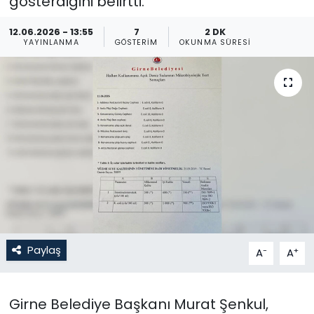
gösterdiğini belirtti.
Gündem
12.06.2026 - 13:55
7
2 DK
YAYINLANMA
GÖSTERIM
OKUNMA SÜRESI
KKTC
KKTC YEREL SEÇİM 2018
Kültür Sanat
Magazin
Moda
Nöbetçi Eczaneler
Paylaş
-
+
A
A
Otomobil Dünyası
Girne Belediye Başkanı Murat Şenkul,
Politika