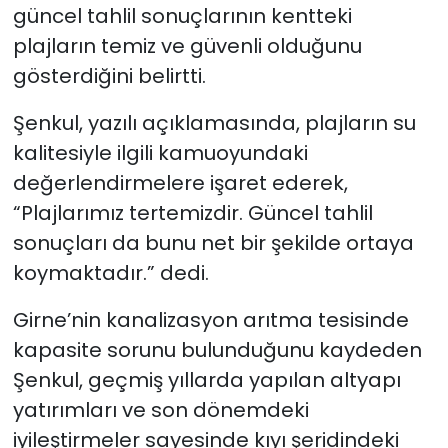
güncel tahlil sonuçlarının kentteki
plajların temiz ve güvenli olduğunu
SAĞLIK
gösterdiğini belirtti.
Spor
Şenkul, yazılı açıklamasında, plajların su
Teknoloji
kalitesiyle ilgili kamuoyundaki
değerlendirmelere işaret ederek,
TÜRKiYE
“Plajlarımız tertemizdir. Güncel tahlil
sonuçları da bunu net bir şekilde ortaya
Video Galeri
koymaktadır.” dedi.
YAŞAM
Girne’nin kanalizasyon arıtma tesisinde
kapasite sorunu bulunduğunu kaydeden
Yazarlar
Şenkul, geçmiş yıllarda yapılan altyapı
yatırımları ve son dönemdeki
iyileştirmeler sayesinde kıyı şeridindeki