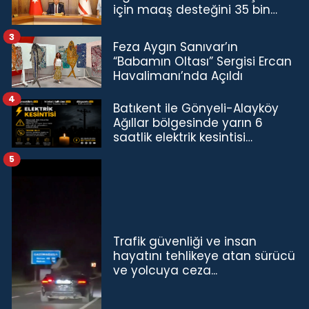
için maaş desteğini 35 bin
TL'ye çıkardık”
3
Feza Aygın Sanıvar’ın
“Babamın Oltası” Sergisi Ercan
Havalimanı’nda Açıldı
4
Batıkent ile Gönyeli-Alayköy
Ağıllar bölgesinde yarın 6
saatlik elektrik kesintisi…
5
Trafik güvenliği ve insan
hayatını tehlikeye atan sürücü
ve yolcuya ceza...