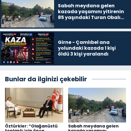
Sabah meydana gelen
kazada yaşamını yitirenin
85 yaşındaki Turan Obalı
olduğu açıklandı
Girne - Çamlıbel ana
yolundaki kazada 1 kişi
öldü 3 kişi yaralandı
Bunlar da ilginizi çekebilir
Öztürkler: “Olağanüstü
Sabah meydana gelen
toplantı için önce
kazada yaşamını