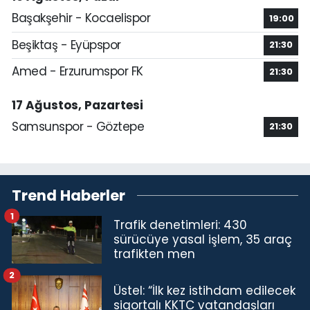
Başakşehir - Kocaelispor
19:00
Beşiktaş - Eyüpspor
21:30
Amed - Erzurumspor FK
21:30
17 Ağustos, Pazartesi
Samsunspor - Göztepe
21:30
Trend Haberler
1
Trafik denetimleri: 430
sürücüye yasal işlem, 35 araç
trafikten men
2
Üstel: “İlk kez istihdam edilecek
sigortalı KKTC vatandaşları