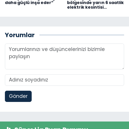
daha güçlü inşa eder”
bölgesinde yarın 6 saatlik
elektrik kesintisi…
Yorumlar
Gönder