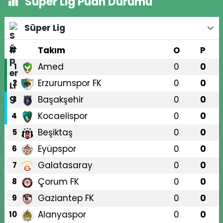
Süper Lig Puan Durumu
Süper Lig
#
Takım
O
P
Amed
0
0
1
Erzurumspor FK
0
0
2
Başakşehir
0
0
3
Kocaelispor
0
0
4
Beşiktaş
0
0
5
Eyüpspor
0
0
6
Galatasaray
0
0
7
Çorum FK
0
0
8
Gaziantep FK
0
0
9
Alanyaspor
0
0
10