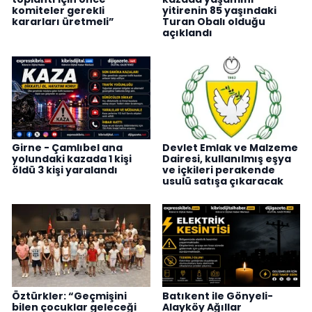
komiteler gerekli
yitirenin 85 yaşındaki
kararları üretmeli”
Turan Obalı olduğu
açıklandı
Girne - Çamlıbel ana
Devlet Emlak ve Malzeme
yolundaki kazada 1 kişi
Dairesi, kullanılmış eşya
öldü 3 kişi yaralandı
ve içkileri perakende
usulü satışa çıkaracak
Öztürkler: “Geçmişini
Batıkent ile Gönyeli-
bilen çocuklar geleceği
Alayköy Ağıllar