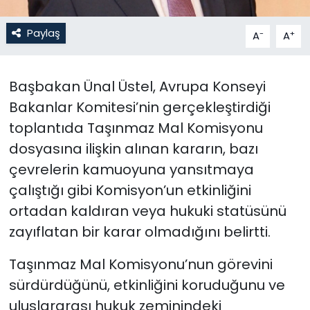
SAĞLIK
Paylaş
-
+
A
A
Spor
Başbakan Ünal Üstel, Avrupa Konseyi
Teknoloji
Bakanlar Komitesi’nin gerçekleştirdiği
toplantıda Taşınmaz Mal Komisyonu
TÜRKiYE
dosyasına ilişkin alınan kararın, bazı
çevrelerin kamuoyuna yansıtmaya
Video Galeri
çalıştığı gibi Komisyon’un etkinliğini
YAŞAM
ortadan kaldıran veya hukuki statüsünü
zayıflatan bir karar olmadığını belirtti.
Yazarlar
Taşınmaz Mal Komisyonu’nun görevini
sürdürdüğünü, etkinliğini koruduğunu ve
uluslararası hukuk zeminindeki