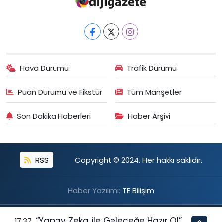
0 (212) 250 54 30
Yol Tarifi Al
Fatih Eczanesi
Hacı Ahmet Mahallesi, Karakol Sokak No:49 A Beyoğlu İstanbul
0 (212) 255 19 43
Yol Tarifi Al
Hava Durumu
Trafik Durumu
Puan Durumu ve Fikstür
Tüm Manşetler
Son Dakika Haberleri
Haber Arşivi
RSS
Copyright © 2024. Her hakkı saklıdır.
Haber Yazılımı:
TE Bilişim
“Yapay Zeka ile Geleceğe Hazır Ol”
17:37