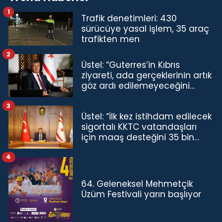
1
Trafik denetimleri: 430
sürücüye yasal işlem, 35 araç
trafikten men
2
Üstel: “Guterres’in Kıbrıs
ziyareti, ada gerçeklerinin artık
göz ardı edilemeyeceğini
göstermiştir”
3
Üstel: “İlk kez istihdam edilecek
sigortalı KKTC vatandaşları
için maaş desteğini 35 bin
TL'ye çıkardık”
4
64. Geleneksel Mehmetçik
Üzüm Festivali yarın başlıyor