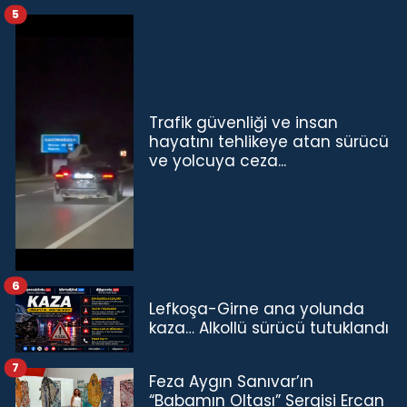
5
Trafik güvenliği ve insan
hayatını tehlikeye atan sürücü
ve yolcuya ceza...
6
Lefkoşa-Girne ana yolunda
kaza… Alkollü sürücü tutuklandı
7
Feza Aygın Sanıvar’ın
“Babamın Oltası” Sergisi Ercan