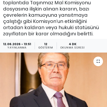
toplantıda Taşınmaz Mal Komisyonu
dosyasına ilişkin alınan kararın, bazı
Gündem
çevrelerin kamuoyuna yansıtmaya
KKTC
çalıştığı gibi Komisyon’un etkinliğini
ortadan kaldıran veya hukuki statüsünü
KKTC YEREL SEÇİM 2018
zayıflatan bir karar olmadığını belirtti.
12.06.2026 - 13:51
12
4 DK
Kültür Sanat
YAYINLANMA
GÖSTERIM
OKUNMA SÜRESI
Magazin
Moda
Nöbetçi Eczaneler
Otomobil Dünyası
Politika