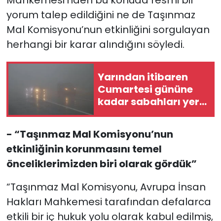
Mahkemesi’nden bu konuda resmi bir
yorum talep edildiğini ne de Taşınmaz
Mal Komisyonu’nun etkinliğini sorgulayan
herhangi bir karar alındığını söyledi.
Yarından itibaren
Cumartesi gününe
kadar sabahları yer
yer sis olacak
- “Taşınmaz Mal Komisyonu’nun
etkinliğinin korunmasını temel
önceliklerimizden biri olarak gördük”
“Taşınmaz Mal Komisyonu, Avrupa İnsan
Hakları Mahkemesi tarafından defalarca
etkili bir iç hukuk yolu olarak kabul edilmiş,