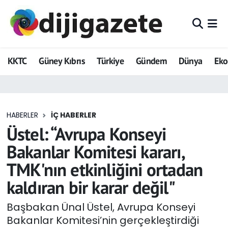
ADVERTORIAL
Hava Durumu
KKTC
Güney Kıbrıs
Türkiye
Gündem
Dünya
Ek
Dijigazete
Trafik Durumu
Dünya
Süper Lig Puan Durumu ve Fikstür
HABERLER
İÇ HABERLER
Eğitim
Tüm Manşetler
Üstel: “Avrupa Konseyi
Ekonomi
Son Dakika Haberleri
Bakanlar Komitesi kararı,
TMK'nın etkinliğini ortadan
Foto Galeri
Haber Arşivi
kaldıran bir karar değil"
GEZİ
Başbakan Ünal Üstel, Avrupa Konseyi
Bakanlar Komitesi’nin gerçekleştirdiği
Güncel