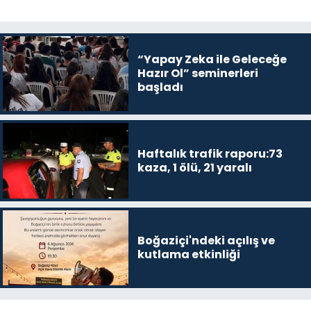
“Yapay Zeka ile Geleceğe
Hazır Ol” seminerleri
başladı
Haftalık trafik raporu:73
kaza, 1 ölü, 21 yaralı
Boğaziçi'ndeki açılış ve
kutlama etkinliği