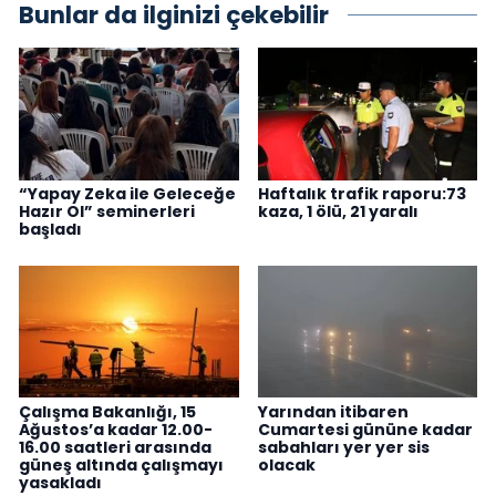
Bunlar da ilginizi çekebilir
“Yapay Zeka ile Geleceğe
Haftalık trafik raporu:73
Hazır Ol” seminerleri
kaza, 1 ölü, 21 yaralı
başladı
Çalışma Bakanlığı, 15
Yarından itibaren
Ağustos’a kadar 12.00-
Cumartesi gününe kadar
16.00 saatleri arasında
sabahları yer yer sis
güneş altında çalışmayı
olacak
yasakladı