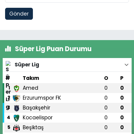
Gönder
Süper Lig Puan Durumu
Süper Lig
#
Takım
O
P
Amed
0
0
1
Erzurumspor FK
0
0
2
Başakşehir
0
0
3
Kocaelispor
0
0
4
Beşiktaş
0
0
5