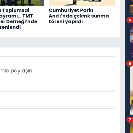
s Toplumsal
Cumhuriyet Parkı
Bayramı... TMT
Anıtı’nda çelenk sunma
5
er Derneği’nde
töreni yapıldı
zenlendi
6
7