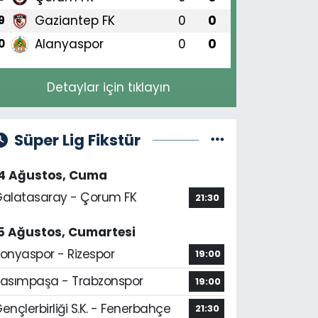
Gaziantep FK
0
0
9
Alanyaspor
0
0
0
Detaylar için tıklayın
Süper Lig Fikstür
14 Ağustos, Cuma
alatasaray - Çorum FK
21:30
5 Ağustos, Cumartesi
onyaspor - Rizespor
19:00
asımpaşa - Trabzonspor
19:00
ençlerbirliği S.K. - Fenerbahçe
21:30