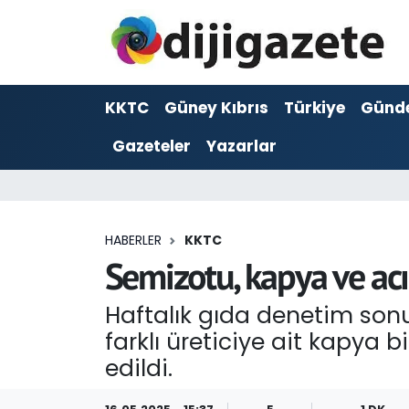
ADVERTORIAL
Hava Durumu
KKTC
Güney Kıbrıs
Türkiye
Günd
Dijigazete
Trafik Durumu
Gazeteler
Yazarlar
Dünya
Süper Lig Puan Durumu ve Fikstür
Eğitim
Tüm Manşetler
HABERLER
KKTC
Ekonomi
Son Dakika Haberleri
Semizotu, kapya ve acı 
Foto Galeri
Haber Arşivi
Haftalık gıda denetim sonu
farklı üreticiye ait kapya 
GEZİ
edildi.
Güncel