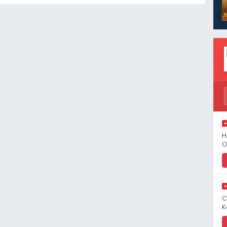
H
O
C
K