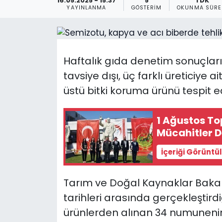
16.05.2025 - 15:37
5
1 DK
YAYINLANMA
GÖSTERIM
OKUNMA SÜRE
Gündem
KKTC
Haftalık gıda denetim sonuçları
KKTC YEREL SEÇİM 2018
tavsiye dışı, üç farklı üreticiye 
üstü bitki koruma ürünü tespit ed
Kültür Sanat
Magazin
1 Ağustos To
Mücahitler D
Moda
İçeriği Görüntü
Nöbetçi Eczaneler
Tarım ve Doğal Kaynaklar Bakanl
Otomobil Dünyası
tarihleri arasında gerçekleştird
ürünlerden alınan 34 numunenin 3
Politika