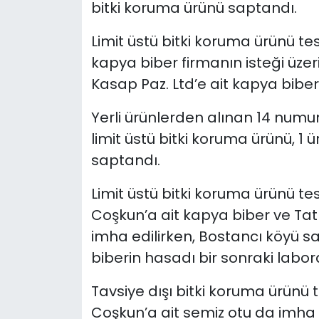
bitki koruma ürünü saptandı.
SAĞLIK
Limit üstü bitki koruma ürünü tespi
kapya biber firmanın isteği üzer
Spor
Kasap Paz. Ltd’e ait kapya biber 
Teknoloji
Yerli ürünlerden alınan 14 numun
limit üstü bitki koruma ürünü, 1 
TÜRKiYE
saptandı.
Video Galeri
Limit üstü bitki koruma ürünü te
Coşkun’a ait kapya biber ve Tatlı
YAŞAM
imha edilirken, Bostancı köyü sa
Yazarlar
biberin hasadı bir sonraki labo
Tavsiye dışı bitki koruma ürünü 
Coşkun’a ait semiz otu da imha e