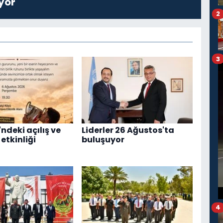
yor
2
3
ndeki açılış ve
Liderler 26 Ağustos'ta
etkinliği
buluşuyor
4