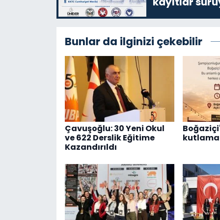
kayıtlar sürü
Bunlar da ilginizi çekebilir
Çavuşoğlu: 30 Yeni Okul
Boğaziçi'
ve 622 Derslik Eğitime
kutlama 
Kazandırıldı