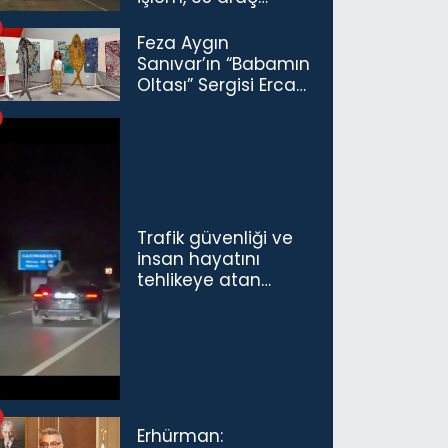
trafikten men
Feza Aygın
Sanıvar’ın “Babamın
Oltası” Sergisi Ercan
Havalimanı’nda
Açıldı
Trafik güvenliği ve
insan hayatını
tehlikeye atan
sürücü ve yolcuya
ceza...
Erhürman: