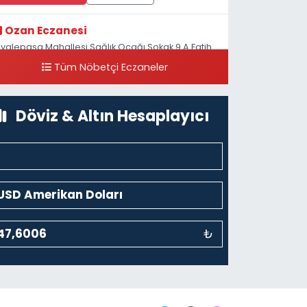
Ozan Eczanesi
iyalepaşa Mahallesi Sağlık Ocağı Sokak 9 A Fatih
ultan ASM Yanı
Tüm Nöbetçi Eczaneler
0 (212) 297 30 13
Yol Tarifi Al
Döviz & Altın Hesaplayıcı
₺