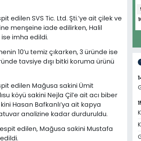
t edilen SVS Tic. Ltd. Şti.’ye ait çilek ve
1
ine menşeine iade edilirken, Halil
ise imha edildi.
enin 10’u temiz çıkarken, 3 üründe ise
üründe tavsiye dışı bitki koruma ürünü
spit edilen Mağusa sakini Ümit
G
su köyü sakini Nejla Çil’e ait acı biber
1
kini Hasan Bafkanlı’ya ait kapya
K
ratuvar analizine kadar durduruldu.
K
tespit edilen, Mağusa sakini Mustafa
G
dildi.