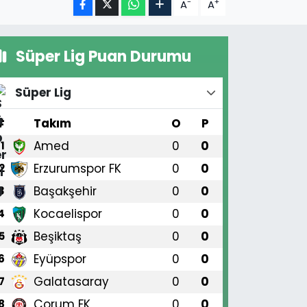
-
+
A
A
Süper Lig Puan Durumu
Süper Lig
#
Takım
O
P
Amed
0
0
1
Erzurumspor FK
0
0
2
Başakşehir
0
0
3
Kocaelispor
0
0
4
Beşiktaş
0
0
5
Eyüpspor
0
0
6
Galatasaray
0
0
7
Çorum FK
0
0
8