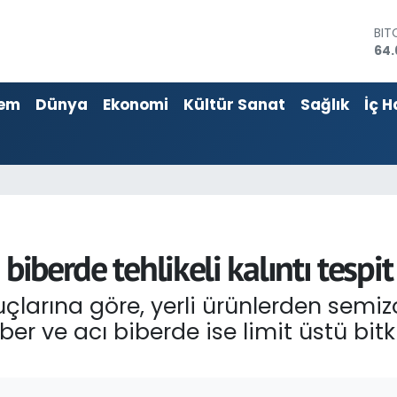
BIT
64.
DO
47
EU
55,
em
Dünya
Ekonomi
Kültür Sanat
Sağlık
İç H
STE
64,
GRA
651
BİS
13.
biberde tehlikeli kalıntı tespit
çlarına göre, yerli ürünlerden semiz
biber ve acı biberde ise limit üstü bi