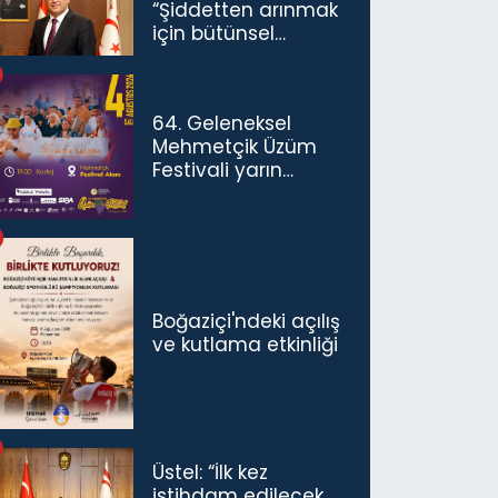
“Şiddetten arınmak
için bütünsel
politikaları
konuşmamız
gerekiyor”
64. Geleneksel
Mehmetçik Üzüm
Festivali yarın
başlıyor
Boğaziçi'ndeki açılış
ve kutlama etkinliği
Üstel: “İlk kez
istihdam edilecek