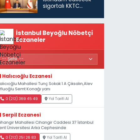
sigortalı KKTC
vatandaşları için
maaş desteğini 35
bin TL'ye çıkardık”
İstanbul Beyoğlu Nöbetçi
Eczaneler
Halıcıoğlu Eczanesi
alıcıoğlu Mahallesi Tunç Sokak 1 A Çıksalın,Alev
fluoğlu Semt Konağı yanı
0 (212) 369 45 49
Yol Tarifi Al
Serpil Eczanesi
ihangir Mahallesi Cihangir Caddesi 37 İstanbul
ent Üniversitesi Arka Cephesinde
0 (212) 251 26 83
Yol Tarifi Al