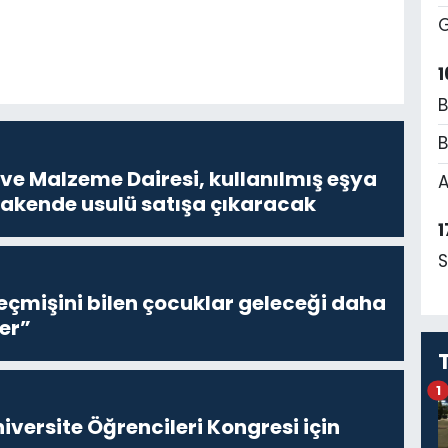
G
1
B
B
ve Malzeme Dairesi, kullanılmış eşya
A
erakende usulü satışa çıkaracak
1
S
eçmişini bilen çocuklar geleceği daha
er”
1
niversite Öğrencileri Kongresi için