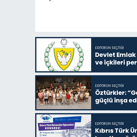
EDITÖRÜN SEÇTIĞI
Devlet Emlak 
ve içkileri p
EDITÖRÜN SEÇTIĞI
Öztürkler: “G
güçlü inşa ed
EDITÖRÜN SEÇTIĞI
Kıbrıs Türk Ü