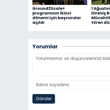
Ground2Scale+
1 Ağusto
programının ikinci
Direniş 
dönemi için başvurular
Mücahitl
açıldı
tören dü
Yorumlar
Gönder