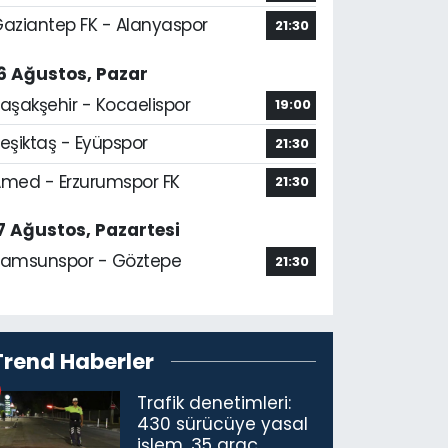
aziantep FK - Alanyaspor
21:30
6 Ağustos, Pazar
aşakşehir - Kocaelispor
19:00
eşiktaş - Eyüpspor
21:30
med - Erzurumspor FK
21:30
7 Ağustos, Pazartesi
amsunspor - Göztepe
21:30
Trend Haberler
Trafik denetimleri:
430 sürücüye yasal
işlem, 35 araç