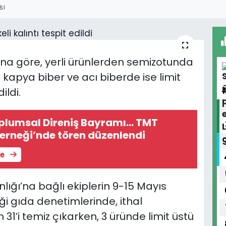
SI
na göre, yerli ürünlerden semizotunda
ait kapya biber ve acı biberde ise limit
ildi.
plumsal Direniş Bayramı... TMT
erneği’nde tören düzenlendi
le
ığı’na bağlı ekiplerin 9-15 Mayıs
iği gıda denetimlerinde,
ithal
1’i temiz çıkarken, 3 üründe limit üstü