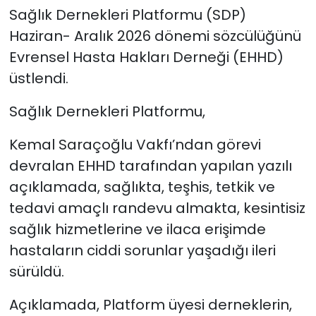
Sağlık Dernekleri Platformu (SDP)
SAĞLIK
Haziran- Aralık 2026 dönemi sözcülüğünü
Evrensel Hasta Hakları Derneği (EHHD)
Spor
üstlendi.
Teknoloji
Sağlık Dernekleri Platformu,
TÜRKiYE
Kemal Saraçoğlu Vakfı’ndan görevi
devralan EHHD tarafından yapılan yazılı
Video Galeri
açıklamada, sağlıkta, teşhis, tetkik ve
tedavi amaçlı randevu almakta, kesintisiz
YAŞAM
sağlık hizmetlerine ve ilaca erişimde
Yazarlar
hastaların ciddi sorunlar yaşadığı ileri
sürüldü.
Açıklamada, Platform üyesi derneklerin,