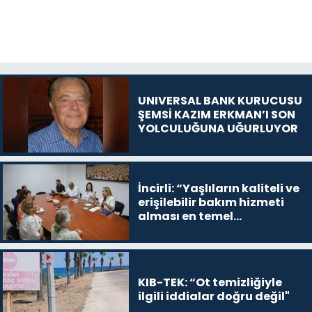
UNIVERSAL BANK KURUCUSU
ŞEMSİ KAZIM ERKMAN’I SON
YOLCULUĞUNA UĞURLUYOR
İncirli: “Yaşlıların kaliteli ve
erişilebilir bakım hizmeti
alması en temel
önceliğimiz”
KIB-TEK: “Ot temizliğiyle
ilgili iddialar doğru değil"