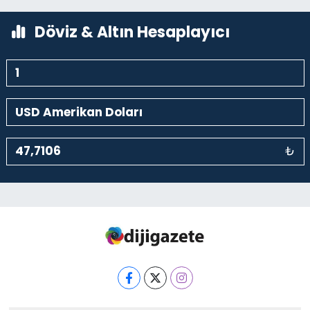
0 (212) 369 95 85
Yol Tarifi Al
Döviz & Altın Hesaplayıcı
₺