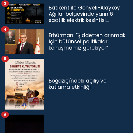
3
Batıkent ile Gönyeli-Alayköy
Ağıllar bölgesinde yarın 6
saatlik elektrik kesintisi…
4
Erhürman: “Şiddetten arınmak
için bütünsel politikaları
konuşmamız gerekiyor”
5
Boğaziçi'ndeki açılış ve
kutlama etkinliği
6