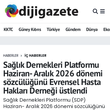
ADVERTORIAL
Hava Durumu
KKTC
Güney Kıbrıs
Türkiye
Gündem
Dünya
Ek
Dijigazete
Trafik Durumu
Dünya
Süper Lig Puan Durumu ve Fikstür
HABERLER
İÇ HABERLER
Eğitim
Tüm Manşetler
Sağlık Dernekleri Platformu
Ekonomi
Son Dakika Haberleri
Haziran- Aralık 2026 dönemi
sözcülüğünü Evrensel Hasta
Foto Galeri
Haber Arşivi
Hakları Derneği üstlendi
GEZİ
Sağlık Dernekleri Platformu (SDP)
Haziran- Aralık 2026 dönemi sözcülüğünü
Güncel