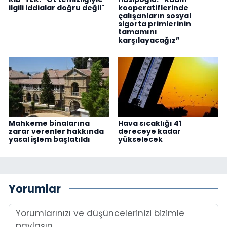
ilgili iddialar doğru değil"
kooperatiflerinde
çalışanların sosyal
sigorta primlerinin
tamamını
karşılayacağız”
Mahkeme binalarına
Hava sıcaklığı 41
zarar verenler hakkında
dereceye kadar
yasal işlem başlatıldı
yükselecek
Yorumlar