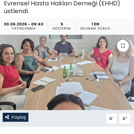
Evrensel Hasta Hakları Derneği (EHHD)
üstlendi.
Gündem
30.06.2026 - 09:40
5
1 DK
KKTC
YAYINLANMA
GÖSTERIM
OKUNMA SÜRESI
KKTC YEREL SEÇİM 2018
Kültür Sanat
Magazin
Moda
Nöbetçi Eczaneler
Otomobil Dünyası
Paylaş
-
+
A
A
Politika