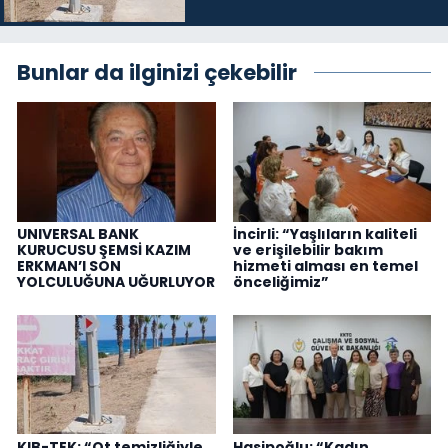
Bunlar da ilginizi çekebilir
UNIVERSAL BANK
İncirli: “Yaşlıların kaliteli
KURUCUSU ŞEMSİ KAZIM
ve erişilebilir bakım
ERKMAN’I SON
hizmeti alması en temel
YOLCULUĞUNA UĞURLUYOR
önceliğimiz”
KIB-TEK: “Ot temizliğiyle
Hasipoğlu: “Kadın