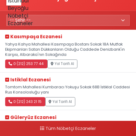
Kasımpaşa Eczanesi
Yahya Kahya Mahallesi Kasımpaşa Bostanı Sokak 18A Mutfak
Ekipmanları Satan Dükkanların Olduğu Caddede Denizbank'ın
Karşısı, Albaraka'nın Sokağında
0 (212) 253 77 44
Yol Tarifi Al
Istiklal Eczanesi
Tomtom Mahallesi Kumbaracı Yokuşu Sokak 68B İstiklal Caddesi
Rus Konsolosluğu yanı
0 (212) 243 21 15
Yol Tarifi Al
Güleryüz Eczanesi
Piripaşa Mahallesi Şaban Deresi Sokak 7 D Koç Müzesi Arkası-
Tüm Nöbetçi Eczaneler
kalaycıbahçe Meydana Doğru