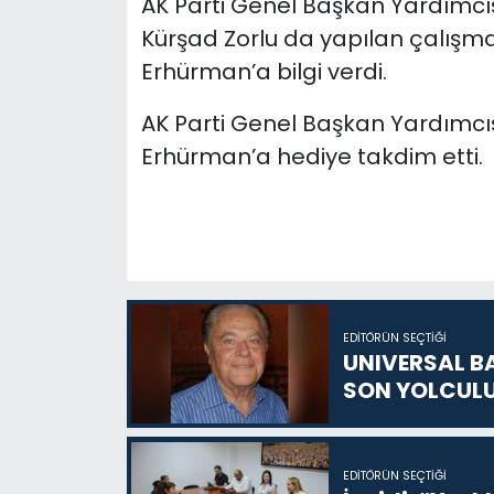
AK Parti Genel Başkan Yardımcısı 
Kürşad Zorlu da yapılan çalış
Erhürman’a bilgi verdi.
AK Parti Genel Başkan Yardımcı
Erhürman’a hediye takdim etti.
EDITÖRÜN SEÇTIĞI
UNIVERSAL B
SON YOLCUL
EDITÖRÜN SEÇTIĞI