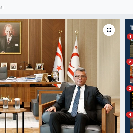
SI
1
2
3
4