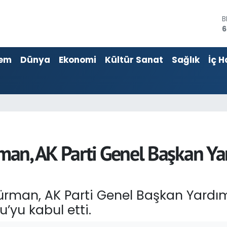
B
6
4
em
Dünya
Ekonomi
Kültür Sanat
Sağlık
İç H
5
S
6
G
6
B
1
n, AK Parti Genel Başkan Yar
an, AK Parti Genel Başkan Yardımcıs
u’yu kabul etti.