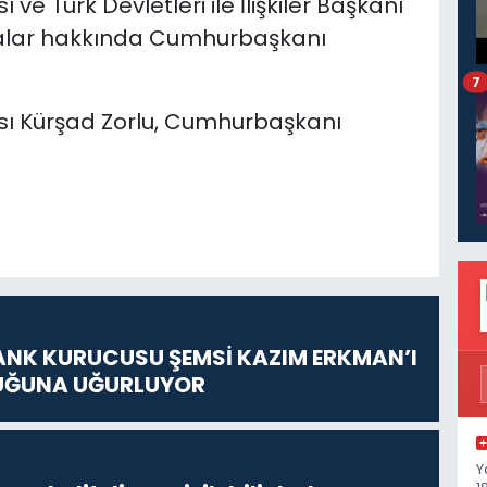
ve Türk Devletleri ile İlişkiler Başkanı
malar hakkında Cumhurbaşkanı
7
sı Kürşad Zorlu, Cumhurbaşkanı
ANK KURUCUSU ŞEMSİ KAZIM ERKMAN’I
UĞUNA UĞURLUYOR
Y