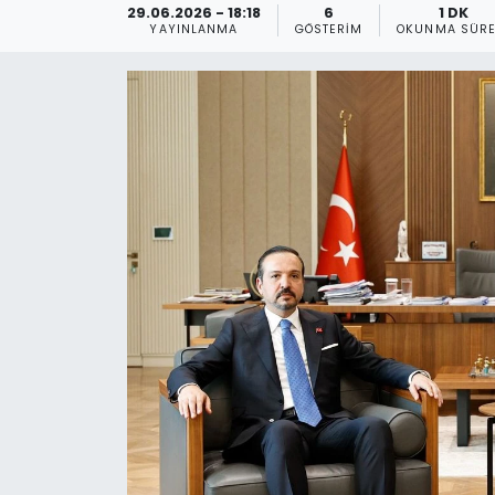
29.06.2026 - 18:18
6
1 DK
YAYINLANMA
GÖSTERIM
OKUNMA SÜRE
Gündem
KKTC
KKTC YEREL SEÇİM 2018
Kültür Sanat
Magazin
Moda
Nöbetçi Eczaneler
Otomobil Dünyası
Politika