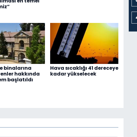
alması en temel
miz”
 binalarına
Hava sıcaklığı 41 dereceye
renler hakkında
kadar yükselecek
em başlatıldı