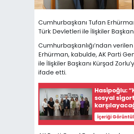
SAĞLIK
Cumhurbaşkanı Tufan Erhürman,
Spor
Türk Devletleri ile İlişkiler Başka
Teknoloji
Cumhurbaşkanlığı’ndan verilen
Erhürman, kabulde, AK Parti Gen
TÜRKiYE
ile İlişkiler Başkanı Kürşad Zo
ifade etti.
Video Galeri
Hasipoğlu: “
YAŞAM
sosyal sigor
karşılayaca
Yazarlar
İçeriği Görüntü