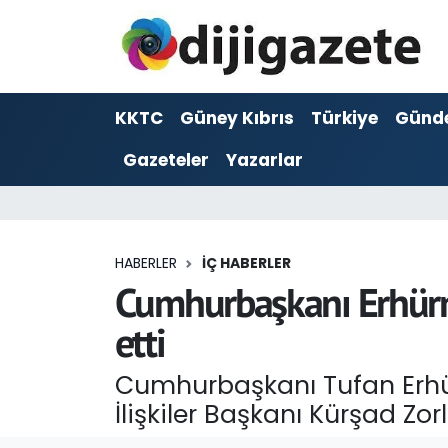
ADVERTORIAL
Hava Durumu
KKTC
Güney Kıbrıs
Türkiye
Günd
Dijigazete
Trafik Durumu
Gazeteler
Yazarlar
Dünya
Süper Lig Puan Durumu ve Fikstür
Eğitim
Tüm Manşetler
HABERLER
İÇ HABERLER
Ekonomi
Son Dakika Haberleri
Cumhurbaşkanı Erhürma
etti
Foto Galeri
Haber Arşivi
Cumhurbaşkanı Tufan Erhürm
GEZİ
İlişkiler Başkanı Kürşad Zorl
Güncel