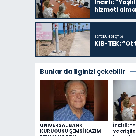
İncirli: “Yaşlı
hizmeti alma
EDITÖRÜN SEÇTIĞI
KIB-TEK: “Ot t
Bunlar da ilginizi çekebilir
UNIVERSAL BANK
İncirli: “
KURUCUSU ŞEMSİ KAZIM
ve erişil