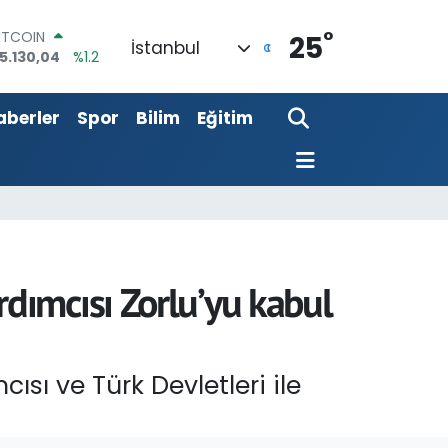
°
ITCOIN
25
İstanbul
5.130,04
%1.2
DOLAR
7,7436
%0.18
aberler
Spor
Bilim
Eğitim
EURO
5,2510
%0.32
TERLİN
4,4811
%0.38
RAM ALTIN
648.99
%2.59
İST100
3.773
%-19
dımcısı Zorlu’yu kabul
ı ve Türk Devletleri ile