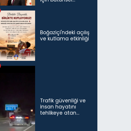
politikaları
konuşmamız
gerekiyor”
Boğaziçi'ndeki açılış
ve kutlama etkinliği
Trafik güvenliği ve
insan hayatını
tehlikeye atan
sürücü ve yolcuya
ceza...