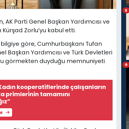
5
 AK Parti Genel Başkan Yardımcısı ve
nı Kürşad Zorlu’yu kabul etti.
 bilgiye göre, Cumhurbaşkanı Tufan
el Başkan Yardımcısı ve Türk Devletleri
rlu’yu görmekten duyduğu memnuniyeti
6
Kadın kooperatiflerinde çalışanların
ta primlerinin tamamını
ğız”
le