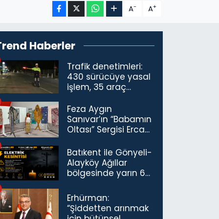
-
+
A
A
Trend Haberler
Trafik denetimleri:
430 sürücüye yasal
işlem, 35 araç
trafikten men
Feza Aygın
Sanıvar’ın “Babamın
Oltası” Sergisi Ercan
Havalimanı’nda
Açıldı
Batıkent ile Gönyeli-
Alayköy Ağıllar
bölgesinde yarın 6
saatlik elektrik
kesintisi…
Erhürman:
“Şiddetten arınmak
için bütünsel