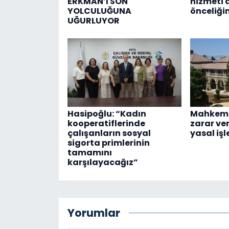
ERKMAN’I SON
hizmeti 
YOLCULUĞUNA
önceliği
UĞURLUYOR
Hasipoğlu: “Kadın
Mahkeme
kooperatiflerinde
zarar ve
çalışanların sosyal
yasal işl
sigorta primlerinin
tamamını
karşılayacağız”
Yorumlar