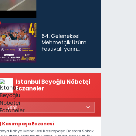
64. Geleneksel
Mehmetçik Üzüm
Festivali yarın
başlıyor
İstanbul Beyoğlu Nöbetçi
Eczaneler
Kasımpaşa Eczanesi
ahya Kahya Mahallesi Kasımpaşa Bostanı Sokak