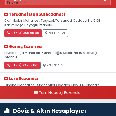
Tersane İstanbul Eczanesi
Camiikebir Mahallesi, Taşkızak Tersanesi Caddesi No:6 6B
Kasımpaşa Beyoğlu İstanbul
0 (533) 395 65 65
Yol Tarifi Al
Güneş Eczanesi
Piyale Paşa Mahallesi, Osmanoğlu Sokak No:10 A Beyoğlu
İstanbul
0 (212) 235 72 04
Yol Tarifi Al
Lara Eczanesi
Cihangir Mahallesi, Sıraselviler Caddesi No:73 A Cihangir
Beyoğlu İstanbul
Tüm Nöbetçi Eczaneler
0 (212) 293 90 86
Yol Tarifi Al
Döviz & Altın Hesaplayıcı