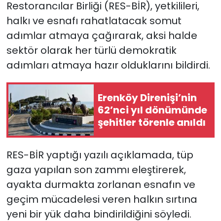
Restorancılar Birliği (RES-BİR), yetkilileri,
halkı ve esnafı rahatlatacak somut
SAĞLIK
adımlar atmaya çağırarak, aksi halde
Spor
sektör olarak her türlü demokratik
adımları atmaya hazır olduklarını bildirdi.
Teknoloji
Erenköy Direnişi’nin
TÜRKiYE
62’nci yıl dönümünde
şehitler törenle anıldı
Video Galeri
YAŞAM
RES-BİR yaptığı yazılı açıklamada, tüp
gaza yapılan son zammı eleştirerek,
Yazarlar
ayakta durmakta zorlanan esnafın ve
geçim mücadelesi veren halkın sırtına
yeni bir yük daha bindirildiğini söyledi.