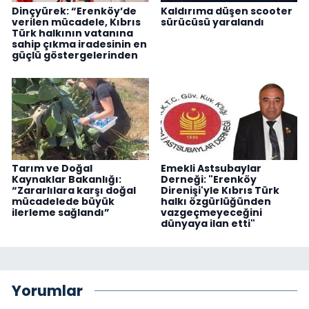
Dinçyürek: “Erenköy’de
Kaldırıma düşen scooter
verilen mücadele, Kıbrıs
sürücüsü yaralandı
Türk halkının vatanına
sahip çıkma iradesinin en
güçlü göstergelerinden
Tarım ve Doğal
Emekli Astsubaylar
Kaynaklar Bakanlığı:
Derneği: "Erenköy
“Zararlılara karşı doğal
Direnişi'yle Kıbrıs Türk
mücadelede büyük
halkı özgürlüğünden
ilerleme sağlandı”
vazgeçmeyeceğini
dünyaya ilan etti"
Yorumlar