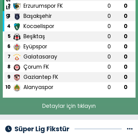
Erzurumspor FK
0
0
2
Başakşehir
0
0
3
Kocaelispor
0
0
4
Beşiktaş
0
0
5
Eyüpspor
0
0
6
Galatasaray
0
0
7
Çorum FK
0
0
8
Gaziantep FK
0
0
9
Alanyaspor
0
0
10
Detaylar için tıklayın
Süper Lig Fikstür