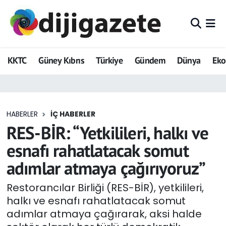
ADVERTORIAL
Hava Durumu
KKTC
Güney Kıbrıs
Türkiye
Gündem
Dünya
Ek
Dijigazete
Trafik Durumu
Dünya
Süper Lig Puan Durumu ve Fikstür
HABERLER
İÇ HABERLER
Eğitim
Tüm Manşetler
RES-BİR: “Yetkilileri, halkı ve
Ekonomi
Son Dakika Haberleri
esnafı rahatlatacak somut
adımlar atmaya çağırıyoruz”
Foto Galeri
Haber Arşivi
Restorancılar Birliği (RES-BİR), yetkilileri,
GEZİ
halkı ve esnafı rahatlatacak somut
adımlar atmaya çağırarak, aksi halde
Güncel