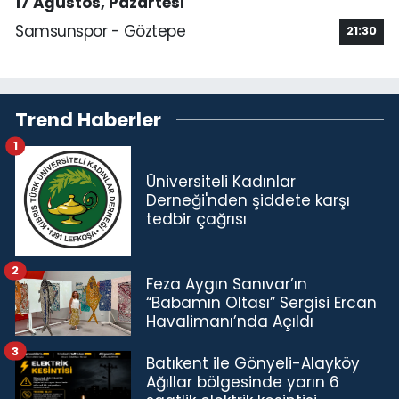
17 Ağustos, Pazartesi
Samsunspor - Göztepe
21:30
Trend Haberler
1
Üniversiteli Kadınlar
Derneği'nden şiddete karşı
tedbir çağrısı
2
Feza Aygın Sanıvar’ın
“Babamın Oltası” Sergisi Ercan
Havalimanı’nda Açıldı
3
Batıkent ile Gönyeli-Alayköy
Ağıllar bölgesinde yarın 6