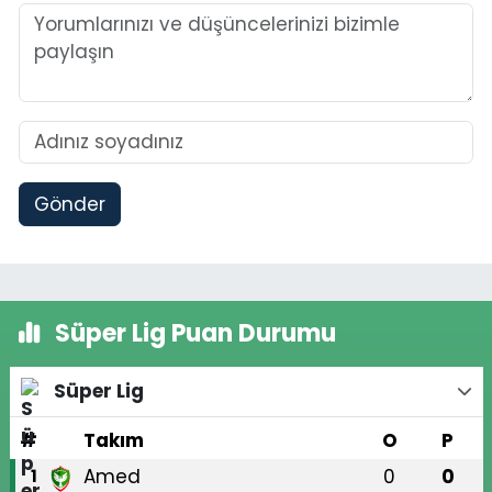
Gönder
Süper Lig Puan Durumu
Süper Lig
#
Takım
O
P
Amed
0
0
1