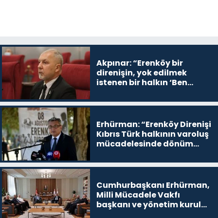
Akpınar: “Erenköy bir
direnişin, yok edilmek
istenen bir halkın ‘Ben
buradayım ve var olmaya
devam edeceğim’ dediği
yer
Erhürman: “Erenköy Direnişi
Kıbrıs Türk halkının varoluş
mücadelesinde dönüm
noktalarından biri”
Cumhurbaşkanı Erhürman,
Milli Mücadele Vakfı
başkanı ve yönetim kurulu
üyelerini kabul etti