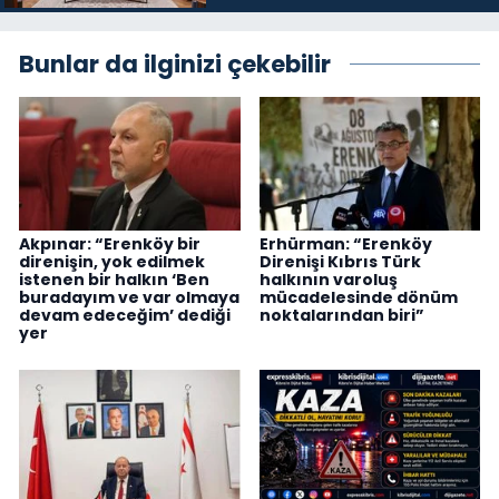
Bunlar da ilginizi çekebilir
Akpınar: “Erenköy bir
Erhürman: “Erenköy
direnişin, yok edilmek
Direnişi Kıbrıs Türk
istenen bir halkın ‘Ben
halkının varoluş
buradayım ve var olmaya
mücadelesinde dönüm
devam edeceğim’ dediği
noktalarından biri”
yer