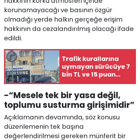
hakkının korku atmosferi içinde
korunamayacağı ve basının özgür
olmadığı yerde halkın gerçeğe erişim
hakkının da cezalandırılmış olacağı ifade
edildi.
Trafik kurallarına
uymayan sürücüye 7
bin TL ve 15 puan
ceza…
-“Mesele tek bir yasa değil,
toplumu susturma girişimidir”
Açıklamanın devamında, söz konusu
düzenlemenin tek başına
değerlendirilmesi gereken münferit bir