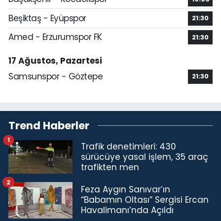
Beşiktaş - Eyüpspor
21:30
Amed - Erzurumspor FK
21:30
17 Ağustos, Pazartesi
Samsunspor - Göztepe
21:30
Trend Haberler
1
Trafik denetimleri: 430
sürücüye yasal işlem, 35 araç
trafikten men
2
Feza Aygın Sanıvar’ın
“Babamın Oltası” Sergisi Ercan
Havalimanı’nda Açıldı