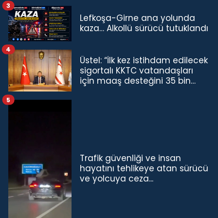
3
Lefkoşa-Girne ana yolunda
kaza… Alkollü sürücü tutuklandı
4
Üstel: “İlk kez istihdam edilecek
sigortalı KKTC vatandaşları
için maaş desteğini 35 bin
TL'ye çıkardık”
5
Trafik güvenliği ve insan
hayatını tehlikeye atan sürücü
ve yolcuya ceza...