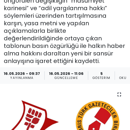
öngörülen değişikliğin “masumiyet
karinesi” ve “adil yargılanma hakkı”
Gündem
söylemleri üzerinden tartışılmasına
karşın, yasa metni ve yapılan
KKTC
açıklamalarla birlikte
değerlendirildiğinde ortaya çıkan
KKTC YEREL SEÇİM 2018
tablonun basın özgürlüğü ile halkın haber
alma hakkını daraltan yeni bir sansür
Kültür Sanat
anlayışına işaret ettiğini kaydetti.
Magazin
16.05.2026 - 09:37
16.05.2026 - 11:06
5
YAYINLANMA
GÜNCELLEME
GÖSTERIM
OKUN
Moda
Nöbetçi Eczaneler
Otomobil Dünyası
Politika