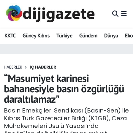
ADVERTORIAL
Hava Durumu
KKTC
Güney Kıbrıs
Türkiye
Gündem
Dünya
Ek
Dijigazete
Trafik Durumu
Dünya
Süper Lig Puan Durumu ve Fikstür
HABERLER
İÇ HABERLER
Eğitim
Tüm Manşetler
“Masumiyet karinesi
Ekonomi
Son Dakika Haberleri
bahanesiyle basın özgürlüğü
daraltılamaz"
Foto Galeri
Haber Arşivi
Basın Emekçileri Sendikası (Basın-Sen) ile
GEZİ
Kıbrıs Türk Gazeteciler Birliği (KTGB), Ceza
Muhakemeleri Usulü Yasası’nda
Güncel