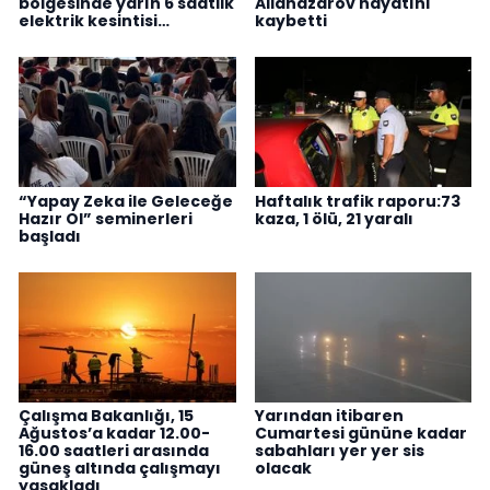
bölgesinde yarın 6 saatlik
Allanazarov hayatını
elektrik kesintisi…
kaybetti
“Yapay Zeka ile Geleceğe
Haftalık trafik raporu:73
Hazır Ol” seminerleri
kaza, 1 ölü, 21 yaralı
başladı
Çalışma Bakanlığı, 15
Yarından itibaren
Ağustos’a kadar 12.00-
Cumartesi gününe kadar
16.00 saatleri arasında
sabahları yer yer sis
güneş altında çalışmayı
olacak
yasakladı