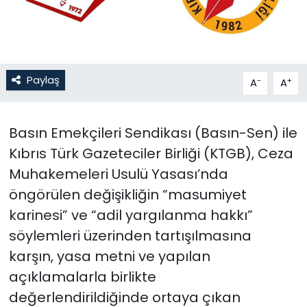
SAĞLIK
Spor
Paylaş
-
+
A
A
Teknoloji
Basın Emekçileri Sendikası (Basın-Sen) ile
TÜRKiYE
Kıbrıs Türk Gazeteciler Birliği (KTGB), Ceza
Video Galeri
Muhakemeleri Usulü Yasası’nda
öngörülen değişikliğin “masumiyet
YAŞAM
karinesi” ve “adil yargılanma hakkı”
söylemleri üzerinden tartışılmasına
Yazarlar
karşın, yasa metni ve yapılan
açıklamalarla birlikte
değerlendirildiğinde ortaya çıkan