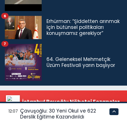
6
Erhürman: “Şiddetten arınmak
için bütünsel politikaları
konuşmamız gerekiyor”
7
64. Geleneksel Mehmetçik
Üzüm Festivali yarın başlıyor
İstanbul Beyoğlu Nöbetçi Eczaneler
Çavuşoğlu: 30 Yeni Okul ve 622
12:07
Derslik Eğitime Kazandırıldı