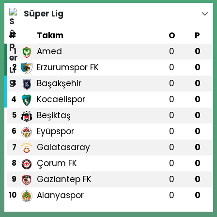
Süper Lig
#
Takım
O
P
Amed
0
0
1
Erzurumspor FK
0
0
2
Başakşehir
0
0
3
Kocaelispor
0
0
4
Beşiktaş
0
0
5
Eyüpspor
0
0
6
Galatasaray
0
0
7
Çorum FK
0
0
8
Gaziantep FK
0
0
9
Alanyaspor
0
0
10