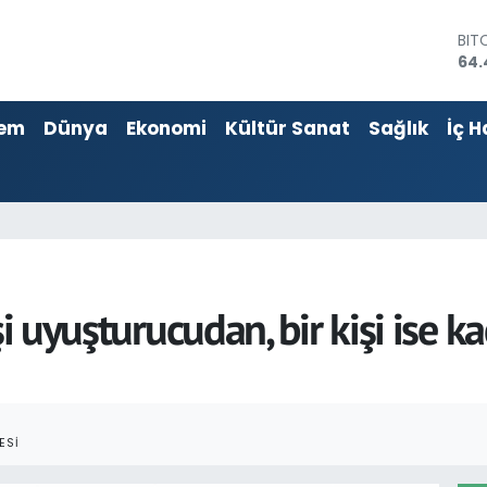
DO
47,
EU
55,
em
Dünya
Ekonomi
Kültür Sanat
Sağlık
İç H
STE
64,
GRA
651
BİS
13.
BIT
64.
şi uyuşturucudan, bir kişi ise 
ESI