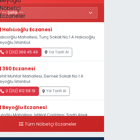
Halıcıoğlu Eczanesi
alıcıoğlu Mahallesi, Tunç Sokak No:1 A Halıcıoğlu
eyoğlu İstanbul
0 (212) 369 45 49
Yol Tarifi Al
360 Eczanesi
ehit Muhtar Mahallesi, Dernek Sokak No:1 A
eyoğlu İstanbul
0 (212) 812 58 19
Yol Tarifi Al
Beyoğlu Eczanesi
uloğlu Mahallesi, İstiklal Caddesi, Sadri Alışık
okak No:4 Beyoğlu İstanbul
Tüm Nöbetçi Eczaneler
0 (212) 522 03 18
Yol Tarifi Al