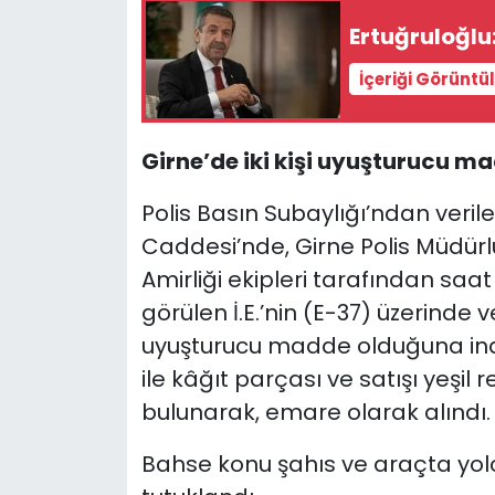
Ertuğruloğlu
SAĞLIK
İçeriği Görüntü
Spor
Girne’de iki kişi uyuşturucu 
Teknoloji
Polis Basın Subaylığı’ndan veril
TÜRKiYE
Caddesi’nde, Girne Polis Müdür
Amirliği ekipleri tarafından saat
Video Galeri
görülen İ.E.’nin (E-37) üzerind
YAŞAM
uyuşturucu madde olduğuna ina
ile kâğıt parçası ve satışı yeşi
Yazarlar
bulunarak, emare olarak alındı.
Bahse konu şahıs ve araçta yolc