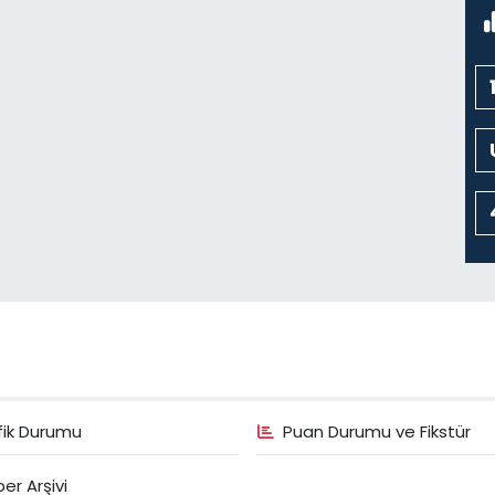
K
N
C
C
K
C
fik Durumu
Puan Durumu ve Fikstür
H
B
er Arşivi