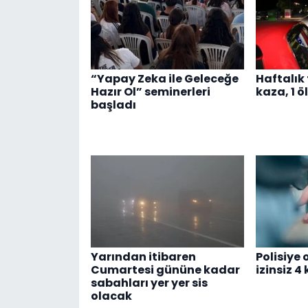
“Yapay Zeka ile Geleceğe
Haftalık 
Hazır Ol” seminerleri
kaza, 1 öl
başladı
Yarından itibaren
Polisiye
Cumartesi gününe kadar
izinsiz 4
sabahları yer yer sis
olacak