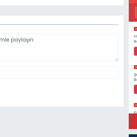
H
B
Ş
B
K
S