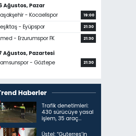
6 Ağustos, Pazar
aşakşehir - Kocaelispor
19:00
eşiktaş - Eyüpspor
21:30
med - Erzurumspor FK
21:30
7 Ağustos, Pazartesi
amsunspor - Göztepe
21:30
Trend Haberler
Trafik denetimleri:
430 sürücüye yasal
işlem, 35 araç
trafikten men
Üstel: “Guterres’in