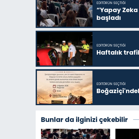
EDITÖRÜN SEÇTIĞI
“Yapay Zeka i
başladı
EDITÖRÜN SEÇTIĞI
Haftalık trafi
EDITÖRÜN SEÇTIĞI
Boğaziçi'ndek
Bunlar da ilginizi çekebilir