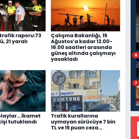
trafik raporu:73
Çalışma Bakanlığı, 15
ü, 21 yaralı
Ağustos’a kadar 12.00-
16.00 saatleri arasında
güneş altında çalışmayı
6
yasakladı
7
 olaylar… İkamet
Trafik kurallarına
 kişi tutuklandı
uymayan sürücüye 7 bin
TL ve 15 puan ceza…