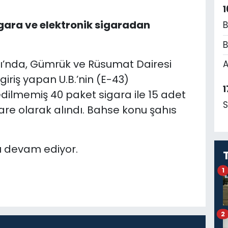
1
ara ve elektronik sigaradan
B
B
ı’nda, Gümrük ve Rüsumat Dairesi
A
iriş yapan U.B.’nin (E-43)
1
ilmemiş 40 paket sigara ile 15 adet
S
re olarak alındı. Bahse konu şahıs
sı devam ediyor.
1
2