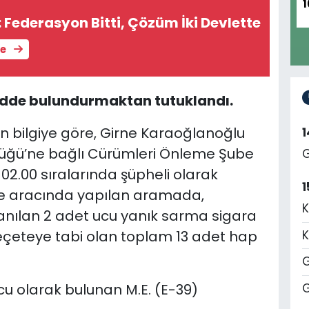
1
: Federasyon Bitti, Çözüm İki Devlette
le
madde bulundurmaktan tutuklandı.
en bilgiye göre, Girne Karaoğlanoğlu
lüğü’ne bağlı Cürümleri Önleme Şube
G
 02.00 sıralarında şüpheli olarak
1
e ve aracında yapılan aramada,
K
nılan 2 adet ucu yanık sarma sigara
l reçeteye tabi olan toplam 13 adet hap
K
G
u olarak bulunan M.E. (E-39)
G