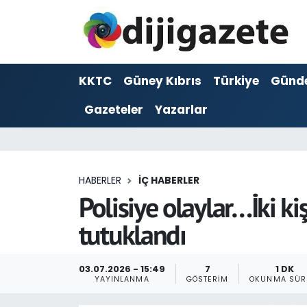
ADVERTORIAL
Hava Durumu
KKTC
Güney Kıbrıs
Türkiye
Günd
Dijigazete
Trafik Durumu
Gazeteler
Yazarlar
Dünya
Süper Lig Puan Durumu ve Fikstür
Eğitim
Tüm Manşetler
HABERLER
İÇ HABERLER
Ekonomi
Son Dakika Haberleri
Polisiye olaylar…İki ki
tutuklandı
Foto Galeri
Haber Arşivi
GEZİ
03.07.2026 - 15:49
7
1 DK
YAYINLANMA
GÖSTERIM
OKUNMA SÜR
Güncel