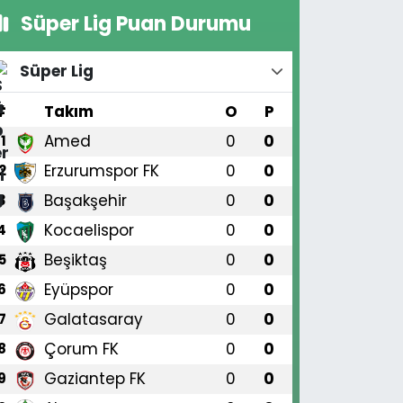
Süper Lig Puan Durumu
Süper Lig
#
Takım
O
P
Amed
0
0
1
Erzurumspor FK
0
0
2
Başakşehir
0
0
3
Kocaelispor
0
0
4
Beşiktaş
0
0
5
Eyüpspor
0
0
6
Galatasaray
0
0
7
Çorum FK
0
0
8
Gaziantep FK
0
0
9