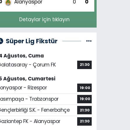
Alanyaspor
0
0
0
Detaylar için tıklayın
Süper Lig Fikstür
14 Ağustos, Cuma
alatasaray - Çorum FK
21:30
5 Ağustos, Cumartesi
onyaspor - Rizespor
19:00
asımpaşa - Trabzonspor
19:00
ençlerbirliği S.K. - Fenerbahçe
21:30
aziantep FK - Alanyaspor
21:30