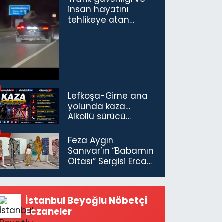
insan hayatını
tehlikeye atan
sürücü ve yolcuya
ceza...
Lefkoşa-Girne ana
yolunda kaza…
Alkollü sürücü
tutuklandı
Feza Aygın
Sanıvar’ın “Babamın
Oltası” Sergisi Ercan
Havalimanı’nda
Açıldı
İstanbul Beyoğlu Nöbetçi
Eczaneler