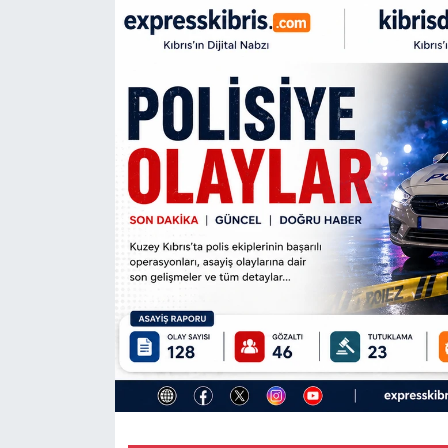
Gündem
KKTC
KKTC YEREL SEÇİM 2018
Kültür Sanat
Magazin
Moda
Nöbetçi Eczaneler
Otomobil Dünyası
Politika