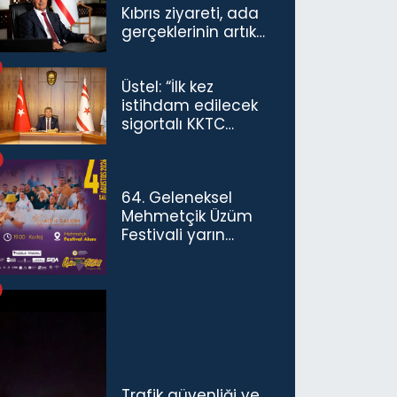
Kıbrıs ziyareti, ada
gerçeklerinin artık
göz ardı
edilemeyeceğini
Üstel: “İlk kez
göstermiştir”
istihdam edilecek
sigortalı KKTC
vatandaşları için
maaş desteğini 35
bin TL'ye çıkardık”
64. Geleneksel
Mehmetçik Üzüm
Festivali yarın
başlıyor
Trafik güvenliği ve