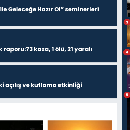
le Geleceğe Hazır Ol” seminerleri
3
k raporu:73 kaza, 1 ölü, 21 yaralı
4
i açılış ve kutlama etkinliği
5