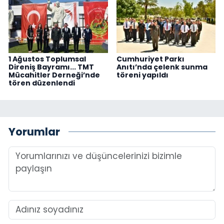
1 Ağustos Toplumsal
Cumhuriyet Parkı
Direniş Bayramı... TMT
Anıtı’nda çelenk sunma
Mücahitler Derneği’nde
töreni yapıldı
tören düzenlendi
Yorumlar