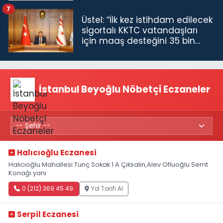
7
Üstel: “İlk kez istihdam edilecek
sigortalı KKTC vatandaşları
için maaş desteğini 35 bin
TL'ye çıkardık”
İstanbul Beyoğlu Nöbetçi Eczaneler
Halıcıoğlu Eczanesi
Halıcıoğlu Mahallesi Tunç Sokak 1 A Çıksalın,Alev Ofluoğlu Semt
Konağı yanı
0 (212) 369 45 49
Yol Tarifi Al
Serpil Eczanesi