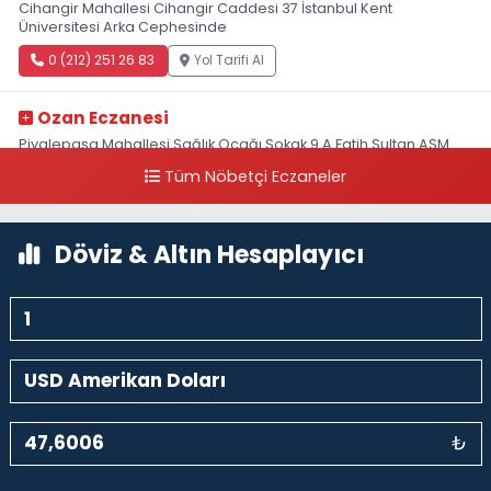
Cihangir Mahallesi Cihangir Caddesi 37 İstanbul Kent
Üniversitesi Arka Cephesinde
0 (212) 251 26 83
Yol Tarifi Al
Ozan Eczanesi
Piyalepaşa Mahallesi Sağlık Ocağı Sokak 9 A Fatih Sultan ASM
Yanı
Tüm Nöbetçi Eczaneler
0 (212) 297 30 13
Yol Tarifi Al
Döviz & Altın Hesaplayıcı
₺