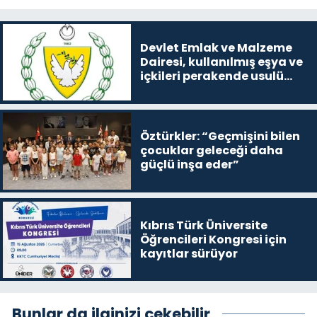
Devlet Emlak ve Malzeme
Dairesi, kullanılmış eşya ve
içkileri perakende usulü
satışa çıkaracak
Öztürkler: “Geçmişini bilen
çocuklar geleceği daha
güçlü inşa eder”
Kıbrıs Türk Üniversite
Öğrencileri Kongresi için
kayıtlar sürüyor
Bunlar da ilginizi çekebilir