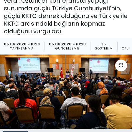
verdi. Öztürkler konferansta yaptığı
sunumda güçlü Türkiye Cumhuriyeti’nin,
Gündem
güçlü KKTC demek olduğunu ve Türkiye ile
KKTC arasındaki bağların kopmaz
KKTC
olduğunu vurguladı.
KKTC YEREL SEÇİM 2018
05.06.2026 - 10:18
05.06.2026 - 10:23
15
YAYINLANMA
GÜNCELLEME
GÖSTERIM
OKUN
Kültür Sanat
Magazin
Moda
Nöbetçi Eczaneler
Otomobil Dünyası
Politika