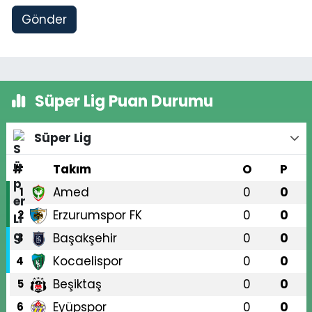
Gönder
Süper Lig Puan Durumu
Süper Lig
#
Takım
O
P
Amed
0
0
1
Erzurumspor FK
0
0
2
Başakşehir
0
0
3
Kocaelispor
0
0
4
Beşiktaş
0
0
5
Eyüpspor
0
0
6