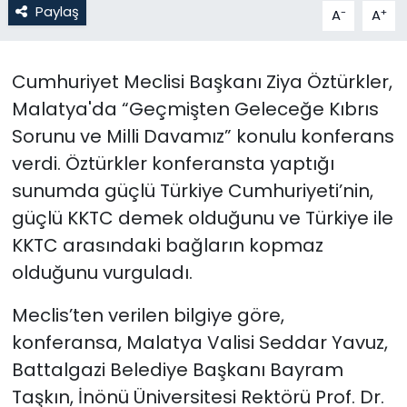
Paylaş
-
+
A
A
SAĞLIK
Cumhuriyet Meclisi Başkanı Ziya Öztürkler,
Spor
Malatya'da “Geçmişten Geleceğe Kıbrıs
Sorunu ve Milli Davamız” konulu konferans
Teknoloji
verdi. Öztürkler konferansta yaptığı
TÜRKiYE
sunumda güçlü Türkiye Cumhuriyeti’nin,
güçlü KKTC demek olduğunu ve Türkiye ile
Video Galeri
KKTC arasındaki bağların kopmaz
olduğunu vurguladı.
YAŞAM
Meclis’ten verilen bilgiye göre,
Yazarlar
konferansa, Malatya Valisi Seddar Yavuz,
Battalgazi Belediye Başkanı Bayram
Taşkın, İnönü Üniversitesi Rektörü Prof. Dr.