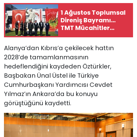
1 Ağustos Toplumsal
Direniş Bayramı...
TMT Mücahitler
Derneği’nde tören
düzenlendi
Alanya’dan Kıbrıs’a çekilecek hattın
2028’de tamamlanmasının
hedeflendiğini kaydeden Öztürkler,
Başbakan Ünal Üstel ile Türkiye
Cumhurbaşkanı Yardımcısı Cevdet
Yılmaz’ın Ankara’da bu konuyu
görüştüğünü kaydetti.