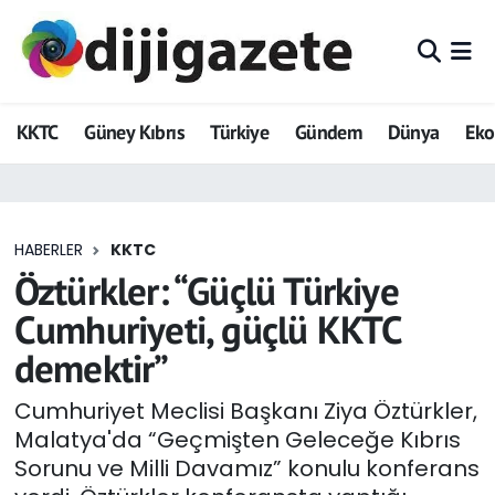
ADVERTORIAL
Hava Durumu
KKTC
Güney Kıbrıs
Türkiye
Gündem
Dünya
Ek
Dijigazete
Trafik Durumu
Dünya
Süper Lig Puan Durumu ve Fikstür
HABERLER
KKTC
Eğitim
Tüm Manşetler
Öztürkler: “Güçlü Türkiye
Ekonomi
Son Dakika Haberleri
Cumhuriyeti, güçlü KKTC
demektir”
Foto Galeri
Haber Arşivi
Cumhuriyet Meclisi Başkanı Ziya Öztürkler,
GEZİ
Malatya'da “Geçmişten Geleceğe Kıbrıs
Sorunu ve Milli Davamız” konulu konferans
Güncel