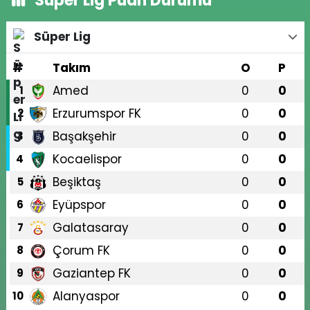
Süper Lig Puan Durumu
Süper Lig
#
Takım
O
P
Amed
0
0
1
Erzurumspor FK
0
0
2
Başakşehir
0
0
3
Kocaelispor
0
0
4
Beşiktaş
0
0
5
Eyüpspor
0
0
6
Galatasaray
0
0
7
Çorum FK
0
0
8
Gaziantep FK
0
0
9
Alanyaspor
0
0
10