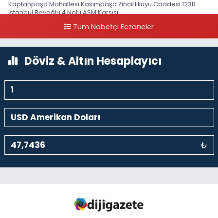
Kaptanpaşa Mahallesi Kasımpaşa Zincirlikuyu Caddesi 123B
İstanbul Beyoğlu 4 Nolu ASM Karşısı
Tüm Nöbetçi Eczaneler
0 (212) 297 96 92
Yol Tarifi Al
Döviz & Altın Hesaplayıcı
₺