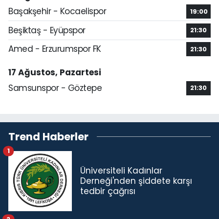
Başakşehir - Kocaelispor
19:00
Beşiktaş - Eyüpspor
21:30
Amed - Erzurumspor FK
21:30
17 Ağustos, Pazartesi
Samsunspor - Göztepe
21:30
Trend Haberler
1
Üniversiteli Kadınlar
Derneği'nden şiddete karşı
tedbir çağrısı