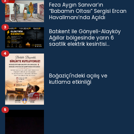
2
Feza Aygın Sanıvar’ın
“Babamın Oltası” Sergisi Ercan
Havalimanı’nda Açıldı
3
Batıkent ile Gönyeli-Alayköy
Ağıllar bölgesinde yarın 6
saatlik elektrik kesintisi…
4
Boğaziçi'ndeki açılış ve
kutlama etkinliği
5