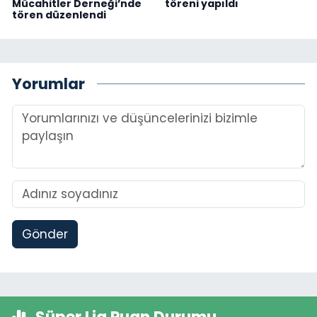
Mücahitler Derneği’nde
töreni yapıldı
tören düzenlendi
Yorumlar
Gönder