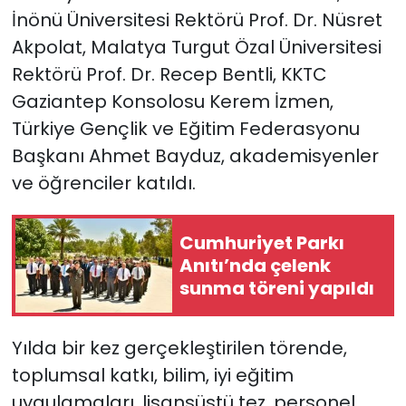
İnönü Üniversitesi Rektörü Prof. Dr. Nüsret
Akpolat, Malatya Turgut Özal Üniversitesi
Rektörü Prof. Dr. Recep Bentli, KKTC
Gaziantep Konsolosu Kerem İzmen,
Türkiye Gençlik ve Eğitim Federasyonu
Başkanı Ahmet Bayduz, akademisyenler
ve öğrenciler katıldı.
Cumhuriyet Parkı
Anıtı’nda çelenk
sunma töreni yapıldı
Yılda bir kez gerçekleştirilen törende,
toplumsal katkı, bilim, iyi eğitim
uygulamaları, lisansüstü tez, personel