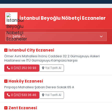
İstanbul Beyoğlu Nöbetçi Eczaneler
Istanbul City Eczanesi
Ömer Avni Mahallesi İnönü Caddesi 32 2 Gümüşsuyu Askeri
Hastanesi ve İTÜ Gümüşsuyu Kampüsü karşısı
0 (212) 252 00 93
Yol Tarifi Al
Hasköy Eczanesi
Piripaşa Mahallesi Şaban Deresi Sokak 65 A
0 (212) 533 36 46
Yol Tarifi Al
Zent Eczanesi