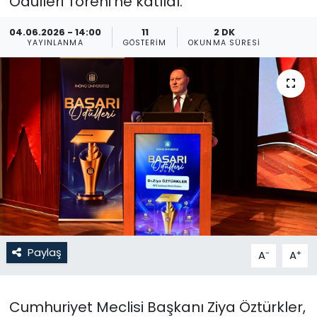
Ödülleri Töreni’ne katıldı.
Gündem
04.06.2026 - 14:00
11
2 DK
YAYINLANMA
GÖSTERIM
OKUNMA SÜRESI
KKTC
KKTC YEREL SEÇİM 2018
Kültür Sanat
Magazin
Moda
Nöbetçi Eczaneler
Paylaş
-
+
A
A
Otomobil Dünyası
Cumhuriyet Meclisi Başkanı Ziya Öztürkler,
Politika