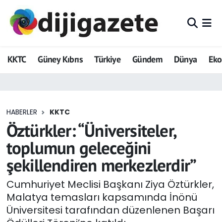
ADVERTORIAL
Hava Durumu
KKTC
Güney Kıbrıs
Türkiye
Gündem
Dünya
Ek
Dijigazete
Trafik Durumu
Dünya
Süper Lig Puan Durumu ve Fikstür
HABERLER
KKTC
Eğitim
Tüm Manşetler
Öztürkler: “Üniversiteler,
Ekonomi
Son Dakika Haberleri
toplumun geleceğini
şekillendiren merkezlerdir”
Foto Galeri
Haber Arşivi
Cumhuriyet Meclisi Başkanı Ziya Öztürkler,
GEZİ
Malatya temasları kapsamında İnönü
Üniversitesi tarafından düzenlenen Başarı
Güncel