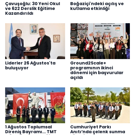
Çavuşoğlu: 30 Yeni Okul
Boğaziçi'ndeki açılış ve
ve 622 Derslik Eğitime
kutlama etkinliği
Kazandırıldı
Liderler 26 Ağustos'ta
Ground2Scale+
buluşuyor
programının ikinci
dönemi için başvurular
açıldı
1 Ağustos Toplumsal
Cumhuriyet Parkı
Direniş Bayramı... TMT
Anıtı’nda çelenk sunma