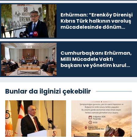
devam edeceğim’ dediği
yer
Erhürman: “Erenköy Direnişi
Kıbrıs Türk halkının varoluş
mücadelesinde dönüm
noktalarından biri”
Cumhurbaşkanı Erhürman,
Milli Mücadele Vakfı
başkanı ve yönetim kurulu
üyelerini kabul etti
Bunlar da ilginizi çekebilir