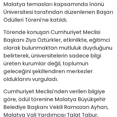
Malatya temasları kapsamında İnönü
Üniversitesi tarafından düzenlenen Başarı
SAĞLIK
Ödülleri Töreni’ne katıldı.
Spor
Törende konuşan Cumhuriyet Meclisi
Teknoloji
Başkanı Ziya Öztürkler, etkinlikte, eğitimci
olarak bulunmaktan mutluluk duyduğunu
TÜRKiYE
belirterek, üniversitelerin sadece bilgi
üreten kurumlar değil, toplumun
Video Galeri
geleceğini şekillendiren merkezler
olduklarını vurguladı.
YAŞAM
Cumhuriyet Meclisi’nden verilen bilgiye
Yazarlar
göre, ödül törenine Malatya Büyükşehir
Belediye Başkanı Vekili Ramazan Ayhan,
Malatya Vali Yardımcısı Talat Tabur,