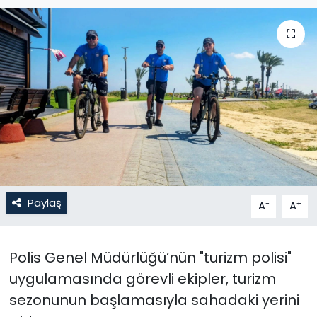
Gündem
KKTC
KKTC YEREL SEÇİM 2018
Kültür Sanat
Magazin
Paylaş
-
+
Moda
A
A
Nöbetçi Eczaneler
Polis Genel Müdürlüğü’nün "turizm polisi"
uygulamasında görevli ekipler, turizm
Otomobil Dünyası
sezonunun başlamasıyla sahadaki yerini
Politika