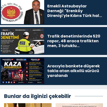
Emekli Astsubaylar
Derneği: "Erenköy
Direnişi'yle Kıbrıs Türk halkı
özgürlüğünden
vazgeçmeyeceğini
dünyaya ilan etti"
Trafik denetimlerinde 520
rapor, 48 araca trafikten
men, 3 tutuklu…
Aracıyla bankete düşerek
takla atan alkollü sürücü
yaralandı
Bunlar da ilginizi çekebilir