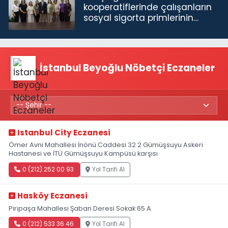
kooperatiflerinde çalışanların
sosyal sigorta primlerinin
tamamını karşılayacağız”
İstanbul Beyoğlu Nöbetçi Eczaneler
Istanbul City Eczanesi
Ömer Avni Mahallesi İnönü Caddesi 32 2 Gümüşsuyu Askeri
Hastanesi ve İTÜ Gümüşsuyu Kampüsü karşısı
0 (212) 252 00 93
Yol Tarifi Al
Hasköy Eczanesi
Piripaşa Mahallesi Şaban Deresi Sokak 65 A
0 (212) 533 36 46
Yol Tarifi Al