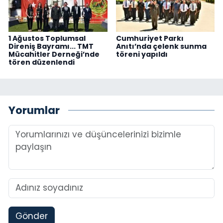
1 Ağustos Toplumsal
Cumhuriyet Parkı
Direniş Bayramı... TMT
Anıtı’nda çelenk sunma
Mücahitler Derneği’nde
töreni yapıldı
tören düzenlendi
Yorumlar
Gönder