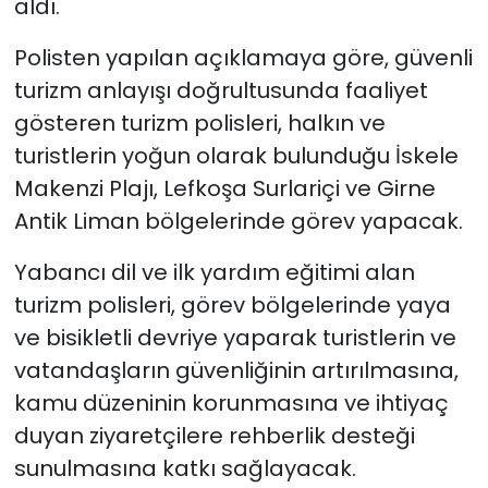
aldı.
SAĞLIK
Polisten yapılan açıklamaya göre, güvenli
turizm anlayışı doğrultusunda faaliyet
Spor
gösteren turizm polisleri, halkın ve
turistlerin yoğun olarak bulunduğu İskele
Teknoloji
Makenzi Plajı, Lefkoşa Surlariçi ve Girne
TÜRKiYE
Antik Liman bölgelerinde görev yapacak.
Yabancı dil ve ilk yardım eğitimi alan
Video Galeri
turizm polisleri, görev bölgelerinde yaya
YAŞAM
ve bisikletli devriye yaparak turistlerin ve
vatandaşların güvenliğinin artırılmasına,
Yazarlar
kamu düzeninin korunmasına ve ihtiyaç
duyan ziyaretçilere rehberlik desteği
sunulmasına katkı sağlayacak.