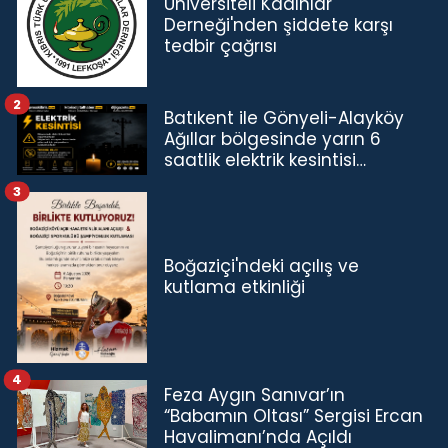
Üniversiteli Kadınlar
Derneği'nden şiddete karşı
tedbir çağrısı
2
Batıkent ile Gönyeli-Alayköy
Ağıllar bölgesinde yarın 6
saatlik elektrik kesintisi…
3
Boğaziçi'ndeki açılış ve
kutlama etkinliği
4
Feza Aygın Sanıvar’ın
“Babamın Oltası” Sergisi Ercan
Havalimanı’nda Açıldı