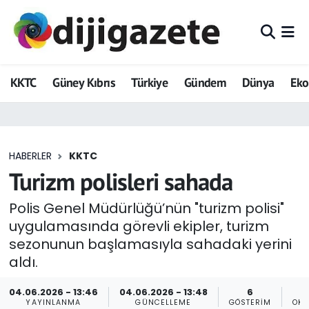
ADVERTORIAL
Hava Durumu
KKTC
Güney Kıbrıs
Türkiye
Gündem
Dünya
Ek
Dijigazete
Trafik Durumu
Dünya
Süper Lig Puan Durumu ve Fikstür
HABERLER
KKTC
Eğitim
Tüm Manşetler
Turizm polisleri sahada
Ekonomi
Son Dakika Haberleri
Polis Genel Müdürlüğü’nün "turizm polisi"
uygulamasında görevli ekipler, turizm
Foto Galeri
Haber Arşivi
sezonunun başlamasıyla sahadaki yerini
aldı.
GEZİ
04.06.2026 - 13:46
04.06.2026 - 13:48
6
Güncel
YAYINLANMA
GÜNCELLEME
GÖSTERIM
OKU