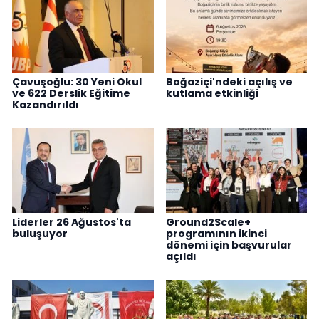
Çavuşoğlu: 30 Yeni Okul
Boğaziçi'ndeki açılış ve
ve 622 Derslik Eğitime
kutlama etkinliği
Kazandırıldı
Liderler 26 Ağustos'ta
Ground2Scale+
buluşuyor
programının ikinci
dönemi için başvurular
açıldı