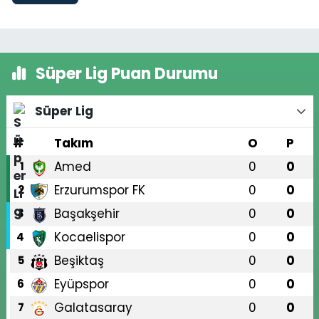
Süper Lig Puan Durumu
Süper Lig
#
Takım
O
P
Amed
0
0
1
Erzurumspor FK
0
0
2
Başakşehir
0
0
3
Kocaelispor
0
0
4
Beşiktaş
0
0
5
Eyüpspor
0
0
6
Galatasaray
0
0
7