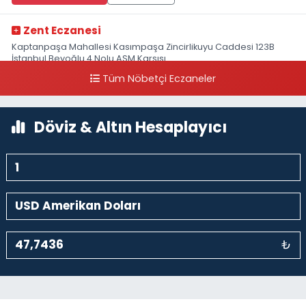
Zent Eczanesi
Kaptanpaşa Mahallesi Kasımpaşa Zincirlikuyu Caddesi 123B
İstanbul Beyoğlu 4 Nolu ASM Karşısı
Tüm Nöbetçi Eczaneler
0 (212) 297 96 92
Yol Tarifi Al
Döviz & Altın Hesaplayıcı
₺