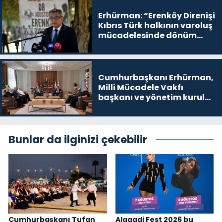
yer
Erhürman: “Erenköy Direnişi
Kıbrıs Türk halkının varoluş
mücadelesinde dönüm
noktalarından biri”
Cumhurbaşkanı Erhürman,
Milli Mücadele Vakfı
başkanı ve yönetim kurulu
üyelerini kabul etti
Bunlar da ilginizi çekebilir
Cumhurbaşkanı Tufan
Alagadi Fest 2026 bu