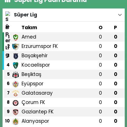
Süper Lig
#
Takım
O
P
Amed
0
0
1
Erzurumspor FK
0
0
2
Başakşehir
0
0
3
Kocaelispor
0
0
4
Beşiktaş
0
0
5
Eyüpspor
0
0
6
Galatasaray
0
0
7
Çorum FK
0
0
8
Gaziantep FK
0
0
9
Alanyaspor
0
0
10