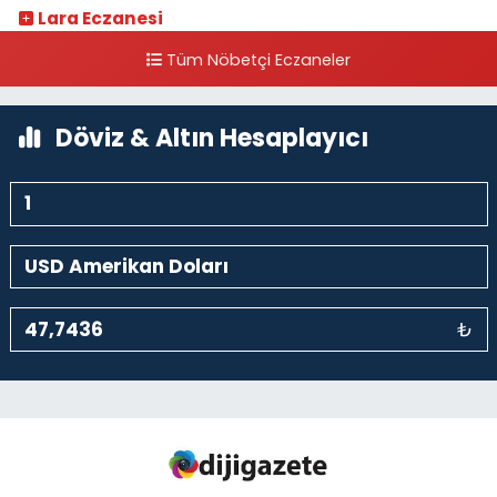
Lara Eczanesi
Cihangir Mahallesi Sıraselviler Caddesi 73 A TAKSİM İLK YARDIM
Tüm Nöbetçi Eczaneler
HASTANESİ KARŞISI
0 (212) 293 90 86
Yol Tarifi Al
Döviz & Altın Hesaplayıcı
₺