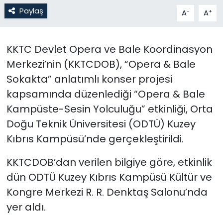
Paylaş
-
+
A
A
SAĞLIK
KKTC Devlet Opera ve Bale Koordinasyon
Spor
Merkezi’nin (KKTCDOB), “Opera & Bale
Teknoloji
Sokakta” anlatımlı konser projesi
kapsamında düzenlediği “Opera & Bale
TÜRKiYE
Kampüste-Sesin Yolculuğu” etkinliği, Orta
Doğu Teknik Üniversitesi (ODTÜ) Kuzey
Video Galeri
Kıbrıs Kampüsü’nde gerçekleştirildi.
YAŞAM
KKTCDOB’dan verilen bilgiye göre, etkinlik
Yazarlar
dün ODTÜ Kuzey Kıbrıs Kampüsü Kültür ve
Kongre Merkezi R. R. Denktaş Salonu’nda
yer aldı.