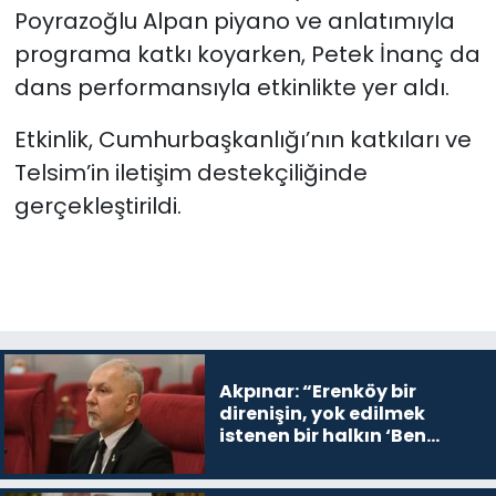
Poyrazoğlu Alpan piyano ve anlatımıyla
programa katkı koyarken, Petek İnanç da
dans performansıyla etkinlikte yer aldı.
Etkinlik, Cumhurbaşkanlığı’nın katkıları ve
Telsim’in iletişim destekçiliğinde
gerçekleştirildi.
Akpınar: “Erenköy bir
direnişin, yok edilmek
istenen bir halkın ‘Ben
buradayım ve var olmaya
devam edeceğim’ dediği