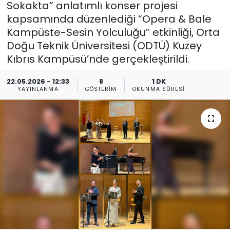
Sokakta” anlatımlı konser projesi
kapsamında düzenlediği “Opera & Bale
Gündem
Kampüste-Sesin Yolculuğu” etkinliği, Orta
KKTC
Doğu Teknik Üniversitesi (ODTÜ) Kuzey
Kıbrıs Kampüsü’nde gerçekleştirildi.
KKTC YEREL SEÇİM 2018
22.05.2026 - 12:33
8
1 DK
YAYINLANMA
GÖSTERIM
OKUNMA SÜRESI
Kültür Sanat
Magazin
Moda
Nöbetçi Eczaneler
Otomobil Dünyası
Politika