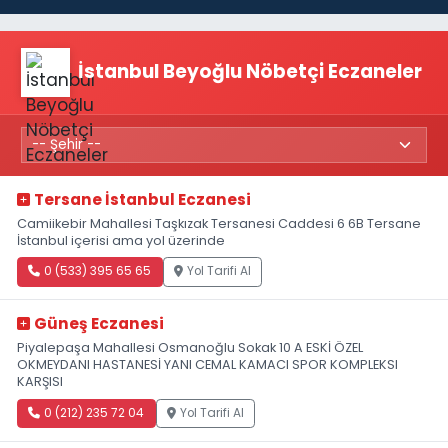
İstanbul Beyoğlu Nöbetçi Eczaneler
Tersane İstanbul Eczanesi
Camiikebir Mahallesi Taşkızak Tersanesi Caddesi 6 6B Tersane
İstanbul içerisi ama yol üzerinde
0 (533) 395 65 65
Yol Tarifi Al
Güneş Eczanesi
Piyalepaşa Mahallesi Osmanoğlu Sokak 10 A ESKİ ÖZEL
OKMEYDANI HASTANESİ YANI CEMAL KAMACI SPOR KOMPLEKSI
KARŞISI
0 (212) 235 72 04
Yol Tarifi Al