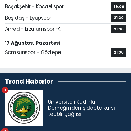
Başakşehir - Kocaelispor
19:00
Beşiktaş - Eyüpspor
21:30
Amed - Erzurumspor FK
21:30
17 Ağustos, Pazartesi
Samsunspor - Göztepe
21:30
Trend Haberler
1
Üniversiteli Kadınlar
Derneği'nden şiddete karşı
tedbir çağrısı
2