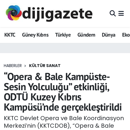
ADVERTORIAL
Hava Durumu
KKTC
Güney Kıbrıs
Türkiye
Gündem
Dünya
Ek
Dijigazete
Trafik Durumu
Dünya
Süper Lig Puan Durumu ve Fikstür
HABERLER
KÜLTÜR SANAT
Eğitim
Tüm Manşetler
“Opera & Bale Kampüste-
Ekonomi
Son Dakika Haberleri
Sesin Yolculuğu” etkinliği,
ODTÜ Kuzey Kıbrıs
Foto Galeri
Haber Arşivi
Kampüsü’nde gerçekleştirildi
GEZİ
KKTC Devlet Opera ve Bale Koordinasyon
Merkezi’nin (KKTCDOB), “Opera & Bale
Güncel