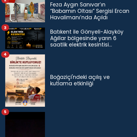
Feza Aygın Sanıvar’ın
“Babamın Oltası” Sergisi Ercan
Havalimanı’nda Açıldı
3
Batıkent ile Gönyeli-Alayköy
Ağıllar bölgesinde yarın 6
saatlik elektrik kesintisi…
4
Boğaziçi'ndeki açılış ve
kutlama etkinliği
5