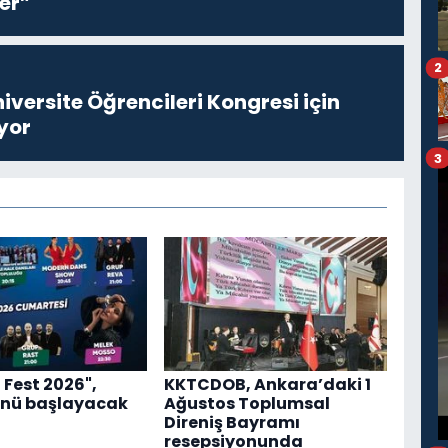
er”
2
niversite Öğrencileri Kongresi için
yor
3
 Fest 2026",
KKTCDOB, Ankara’daki 1
nü başlayacak
Ağustos Toplumsal
Direniş Bayramı
resepsiyonunda