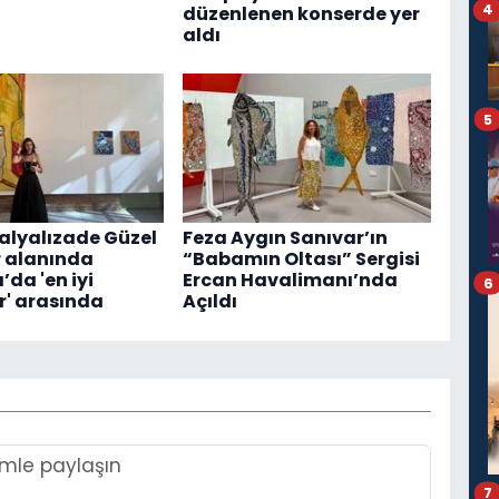
4
düzenlenen konserde yer
aldı
5
lyalızade Güzel
Feza Aygın Sanıvar’ın
 alanında
“Babamın Oltası” Sergisi
da 'en iyi
Ercan Havalimanı’nda
6
' arasında
Açıldı
7