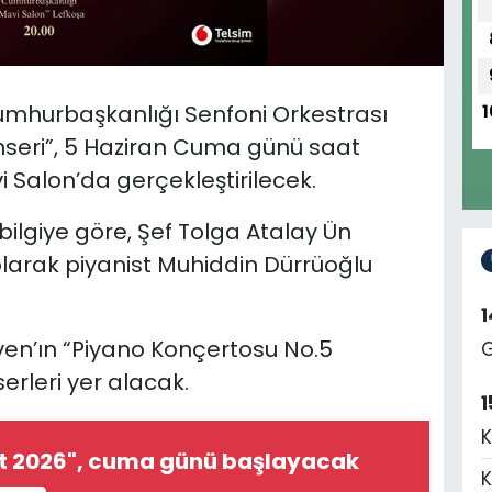
Cumhurbaşkanlığı Senfoni Orkestrası
1
seri”, 5 Haziran Cuma günü saat
Salon’da gerçekleştirilecek.
lgiye göre, Şef Tolga Atalay Ün
olarak piyanist Muhiddin Dürrüoğlu
n’ın “Piyano Konçertosu No.5
G
erleri yer alacak.
1
K
st 2026", cuma günü başlayacak
K