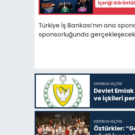
İçeriği Görüntü
Türkiye İş Bankası’nın ana spons
sponsorluğunda gerçekleşecek k
EDITÖRÜN SEÇTIĞI
Devlet Emlak 
ve içkileri p
EDITÖRÜN SEÇTIĞI
Öztürkler: “G