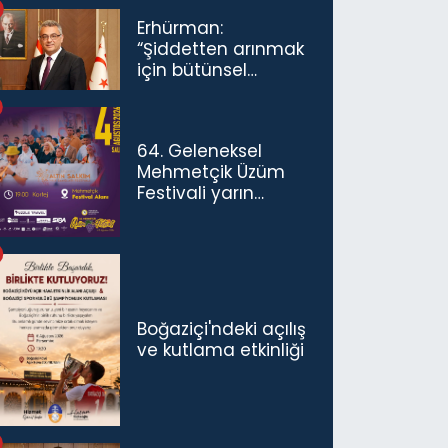
Erhürman:
“Şiddetten arınmak
için bütünsel
politikaları
konuşmamız
gerekiyor”
64. Geleneksel
Mehmetçik Üzüm
Festivali yarın
başlıyor
Boğaziçi'ndeki açılış
ve kutlama etkinliği