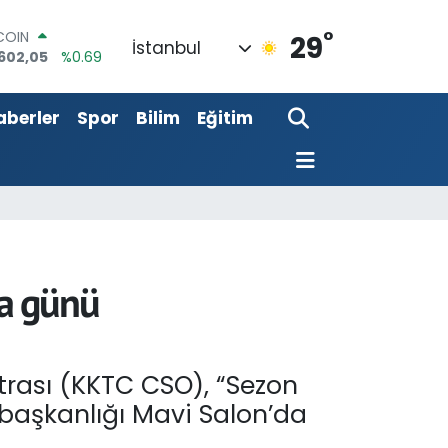
602,05
%0.69
°
29
LAR
İstanbul
,6006
%0.06
RO
0250
%0.02
aberler
Spor
Bilim
Eğitim
RLİN
2398
%0.2
M ALTIN
3.94
%0.32
T100
768
%48
ma günü
trası (KKTC CSO), “Sezon
başkanlığı Mavi Salon’da