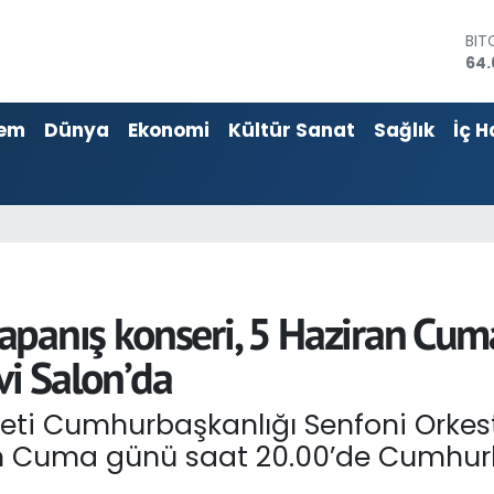
64.
DO
47
EU
55,
em
Dünya
Ekonomi
Kültür Sanat
Sağlık
İç H
STE
64,
GRA
651
BİS
13.
apanış konseri, 5 Haziran Cu
i Salon’da
yeti Cumhurbaşkanlığı Senfoni Orkes
an Cuma günü saat 20.00’de Cumhur