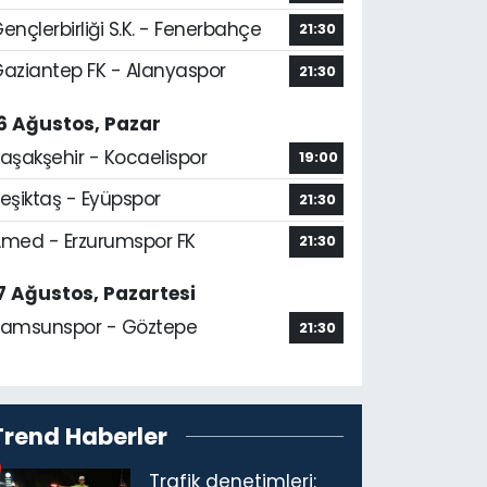
ençlerbirliği S.K. - Fenerbahçe
21:30
aziantep FK - Alanyaspor
21:30
6 Ağustos, Pazar
aşakşehir - Kocaelispor
19:00
eşiktaş - Eyüpspor
21:30
med - Erzurumspor FK
21:30
7 Ağustos, Pazartesi
amsunspor - Göztepe
21:30
Trend Haberler
Trafik denetimleri: