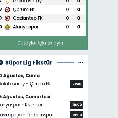
Galatasaray
0
0
7
Çorum FK
0
0
8
Gaziantep FK
0
0
9
Alanyaspor
0
0
0
Detaylar için tıklayın
Süper Lig Fikstür
14 Ağustos, Cuma
alatasaray - Çorum FK
21:30
5 Ağustos, Cumartesi
onyaspor - Rizespor
19:00
asımpaşa - Trabzonspor
19:00