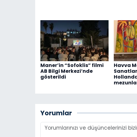
Maner’in “Sofoklis” filmi
Havva Ma
AB Bilgi Merkezi’nde
Sanatlar
gösterildi
Hollanda’
mezunlar
Yorumlar