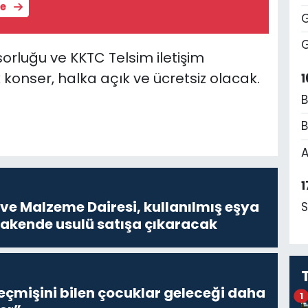
le
G
G
orluğu ve KKTC Telsim iletişim
onser, halka açık ve ücretsiz olacak.
1
B
B
A
1
ve Malzeme Dairesi, kullanılmış eşya
S
erakende usulü satışa çıkaracak
eçmişini bilen çocuklar geleceği daha
1