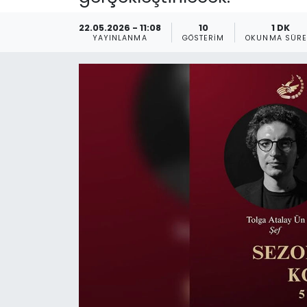
Gündem
22.05.2026 - 11:08
10
1 DK
YAYINLANMA
GÖSTERIM
OKUNMA SÜRE
KKTC
KKTC YEREL SEÇİM 2018
Kültür Sanat
Magazin
Moda
Nöbetçi Eczaneler
Otomobil Dünyası
Politika