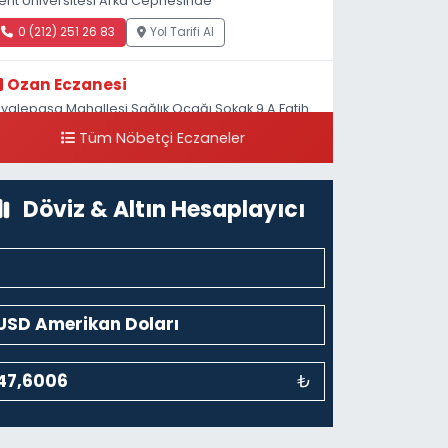
ent Üniversitesi Arka Cephesinde
0 (212) 251 26 83
Yol Tarifi Al
Ozan Eczanesi
iyalepaşa Mahallesi Sağlık Ocağı Sokak 9 A Fatih
ultan ASM Yanı
Tüm Nöbetçi Eczaneler
0 (212) 297 30 13
Yol Tarifi Al
Döviz & Altın Hesaplayıcı
₺