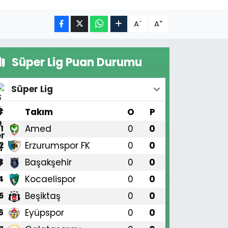
-
+
A
A
Süper Lig Puan Durumu
Süper Lig
#
Takım
O
P
Amed
0
0
1
Erzurumspor FK
0
0
2
Başakşehir
0
0
3
Kocaelispor
0
0
4
Beşiktaş
0
0
5
Eyüpspor
0
0
6