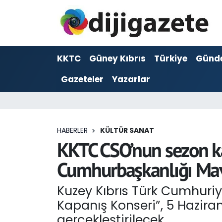
ADVERTORIAL
Hava Durumu
KKTC
Güney Kıbrıs
Türkiye
Günd
Dijigazete
Trafik Durumu
Gazeteler
Yazarlar
Dünya
Süper Lig Puan Durumu ve Fikstür
Eğitim
Tüm Manşetler
HABERLER
KÜLTÜR SANAT
Ekonomi
Son Dakika Haberleri
KKTC CSO’nun sezon k
Cumhurbaşkanlığı Mav
Foto Galeri
Haber Arşivi
Kuzey Kıbrıs Türk Cumhuri
GEZİ
Kapanış Konseri”, 5 Hazir
Güncel
gerçekleştirilecek.