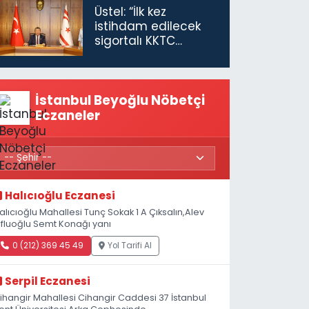
Üstel: “İlk kez
istihdam edilecek
sigortalı KKTC
vatandaşları için
maaş desteğini 35
bin TL'ye çıkardık”
İstanbul Beyoğlu Nöbetçi
Eczaneler
Halıcıoğlu Eczanesi
alıcıoğlu Mahallesi Tunç Sokak 1 A Çıksalın,Alev
fluoğlu Semt Konağı yanı
0 (212) 369 45 49
Yol Tarifi Al
Serpil Eczanesi
ihangir Mahallesi Cihangir Caddesi 37 İstanbul