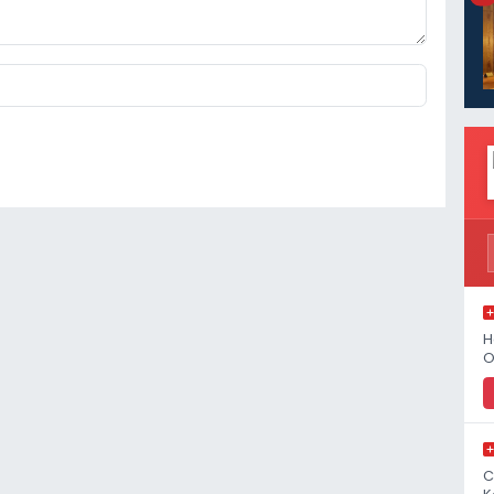
H
O
C