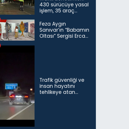
430 sürücüye yasal
işlem, 35 araç
trafikten men
Feza Aygın
Sanıvar’ın “Babamın
Oltası” Sergisi Ercan
Havalimanı’nda
Açıldı
Trafik güvenliği ve
insan hayatını
tehlikeye atan
sürücü ve yolcuya
ceza...