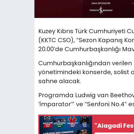
SAĞLIK
Spor
Kuzey Kıbrıs Türk Cumhuriyeti 
(KKTC CSO), “Sezon Kapanış Kon
Teknoloji
20.00’de Cumhurbaşkanlığı Mavi 
TÜRKiYE
Cumhurbaşkanlığından verilen bi
yönetimindeki konserde, solist 
Video Galeri
sahne alacak.
YAŞAM
Programda Ludwig van Beethove
‘İmparator’” ve “Senfoni No.4” es
Yazarlar
"Alagadi Fe