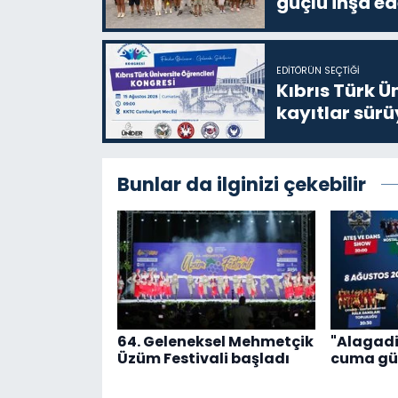
güçlü inşa ed
EDITÖRÜN SEÇTIĞI
Kıbrıs Türk Ü
kayıtlar sürü
Bunlar da ilginizi çekebilir
64. Geleneksel Mehmetçik
"Alagadi
Üzüm Festivali başladı
cuma gü