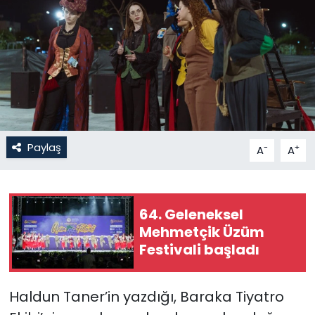
Gündem
KKTC
KKTC YEREL SEÇİM 2018
Kültür Sanat
Paylaş
-
+
A
A
Magazin
Moda
64. Geleneksel
Mehmetçik Üzüm
Nöbetçi Eczaneler
Festivali başladı
Otomobil Dünyası
Haldun Taner’in yazdığı, Baraka Tiyatro
Politika