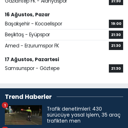
Gaziantep FK - Alanyaspor
21:30
16 Ağustos, Pazar
Başakşehir - Kocaelispor
19:00
Beşiktaş - Eyüpspor
21:30
Amed - Erzurumspor FK
21:30
17 Ağustos, Pazartesi
Samsunspor - Göztepe
21:30
Trend Haberler
1
Trafik denetimleri: 430
sürücüye yasal işlem, 35 araç
trafikten men