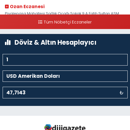
Ozan Eczanesi
Piyalepaşa Mahallesi Sağlık Ocağı Sokak 9 A Fatih Sultan ASM
Yanı
Tüm Nöbetçi Eczaneler
0 (212) 297 30 13
Yol Tarifi Al
Döviz & Altın Hesaplayıcı
₺