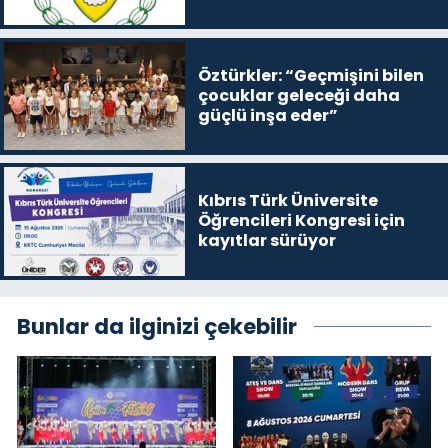
satışa çıkaracak
Öztürkler: “Geçmişini bilen
çocuklar geleceği daha
güçlü inşa eder”
Kıbrıs Türk Üniversite
Öğrencileri Kongresi için
kayıtlar sürüyor
Bunlar da ilginizi çekebilir