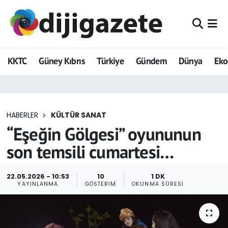
ADVERTORIAL
Hava Durumu
KKTC
Güney Kıbrıs
Türkiye
Gündem
Dünya
Ek
Dijigazete
Trafik Durumu
Dünya
Süper Lig Puan Durumu ve Fikstür
HABERLER
KÜLTÜR SANAT
Eğitim
Tüm Manşetler
“Eşeğin Gölgesi” oyununun
Ekonomi
Son Dakika Haberleri
son temsili cumartesi…
Foto Galeri
Haber Arşivi
22.05.2026 - 10:53
10
1 DK
YAYINLANMA
GÖSTERIM
OKUNMA SÜRESI
GEZİ
Güncel