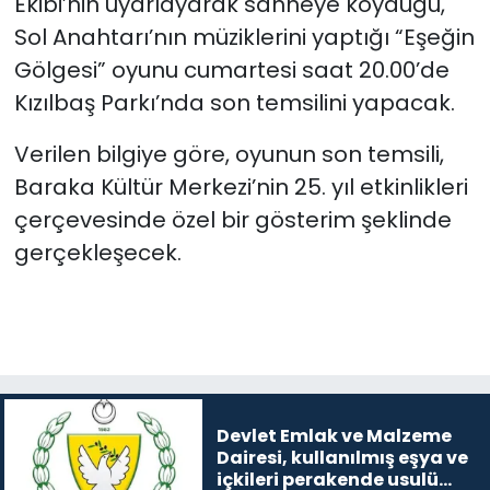
Ekibi’nin uyarlayarak sahneye koyduğu,
Sol Anahtarı’nın müziklerini yaptığı “Eşeğin
SAĞLIK
Gölgesi” oyunu cumartesi saat 20.00’de
Kızılbaş Parkı’nda son temsilini yapacak.
Spor
Verilen bilgiye göre, oyunun son temsili,
Teknoloji
Baraka Kültür Merkezi’nin 25. yıl etkinlikleri
çerçevesinde özel bir gösterim şeklinde
TÜRKiYE
gerçekleşecek.
Video Galeri
YAŞAM
Yazarlar
Devlet Emlak ve Malzeme
Dairesi, kullanılmış eşya ve
içkileri perakende usulü