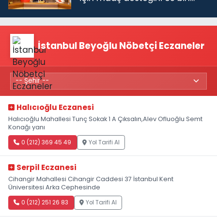
TL'ye çıkardık”
İstanbul Beyoğlu Nöbetçi Eczaneler
Halıcıoğlu Eczanesi
Halıcıoğlu Mahallesi Tunç Sokak 1 A Çıksalın,Alev Ofluoğlu Semt
Konağı yanı
0 (212) 369 45 49
Yol Tarifi Al
Serpil Eczanesi
Cihangir Mahallesi Cihangir Caddesi 37 İstanbul Kent
Üniversitesi Arka Cephesinde
0 (212) 251 26 83
Yol Tarifi Al