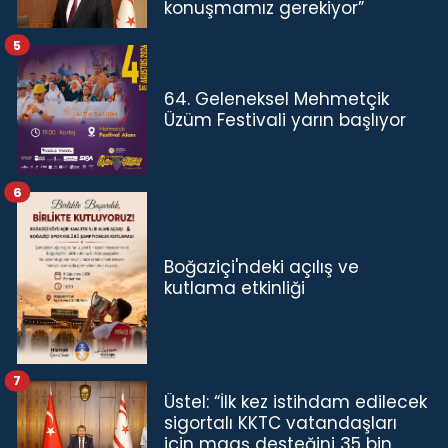
konuşmamız gerekiyor”
5
64. Geleneksel Mehmetçik
Üzüm Festivali yarın başlıyor
6
Boğaziçi'ndeki açılış ve
kutlama etkinliği
7
Üstel: “İlk kez istihdam edilecek
sigortalı KKTC vatandaşları
için maaş desteğini 35 bin