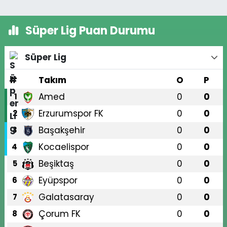
Süper Lig Puan Durumu
Süper Lig
#
Takım
O
P
Amed
0
0
1
Erzurumspor FK
0
0
2
Başakşehir
0
0
3
Kocaelispor
0
0
4
Beşiktaş
0
0
5
Eyüpspor
0
0
6
Galatasaray
0
0
7
Çorum FK
0
0
8