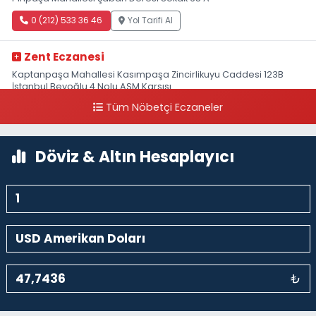
0 (212) 533 36 46
Yol Tarifi Al
Zent Eczanesi
Kaptanpaşa Mahallesi Kasımpaşa Zincirlikuyu Caddesi 123B
İstanbul Beyoğlu 4 Nolu ASM Karşısı
Tüm Nöbetçi Eczaneler
0 (212) 297 96 92
Yol Tarifi Al
Döviz & Altın Hesaplayıcı
₺