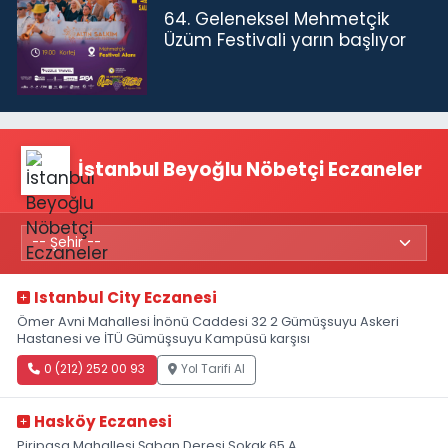
64. Geleneksel Mehmetçik
Üzüm Festivali yarın başlıyor
İstanbul Beyoğlu Nöbetçi Eczaneler
Istanbul City Eczanesi
Ömer Avni Mahallesi İnönü Caddesi 32 2 Gümüşsuyu Askeri
Hastanesi ve İTÜ Gümüşsuyu Kampüsü karşısı
0 (212) 252 00 93
Yol Tarifi Al
Hasköy Eczanesi
Piripaşa Mahallesi Şaban Deresi Sokak 65 A