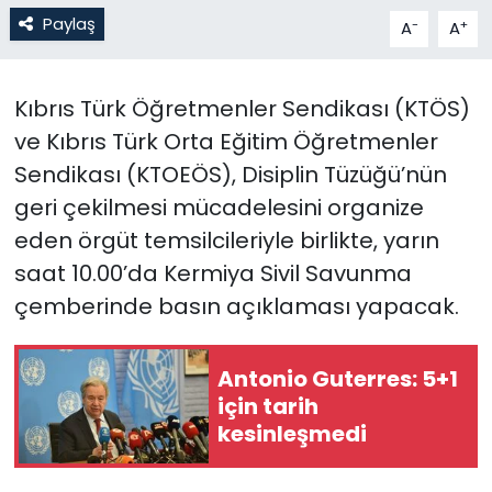
Paylaş
-
+
A
A
SAĞLIK
Kıbrıs Türk Öğretmenler Sendikası (KTÖS)
Spor
ve Kıbrıs Türk Orta Eğitim Öğretmenler
Teknoloji
Sendikası (KTOEÖS), Disiplin Tüzüğü’nün
geri çekilmesi mücadelesini organize
TÜRKiYE
eden örgüt temsilcileriyle birlikte, yarın
saat 10.00’da Kermiya Sivil Savunma
Video Galeri
çemberinde basın açıklaması yapacak.
YAŞAM
Antonio Guterres: 5+1
Yazarlar
için tarih
kesinleşmedi