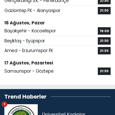
Gençlerbirliği S.K. - Fenerbahçe
21:30
Gaziantep FK - Alanyaspor
21:30
16 Ağustos, Pazar
Başakşehir - Kocaelispor
19:00
Beşiktaş - Eyüpspor
21:30
Amed - Erzurumspor FK
21:30
17 Ağustos, Pazartesi
Samsunspor - Göztepe
21:30
Trend Haberler
1
Üniversiteli Kadınlar