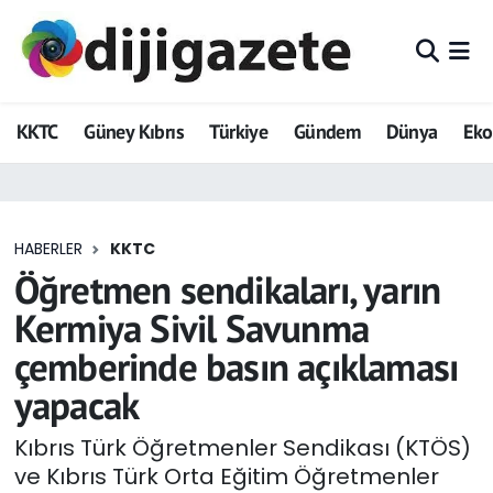
ADVERTORIAL
Hava Durumu
KKTC
Güney Kıbrıs
Türkiye
Gündem
Dünya
Ek
Dijigazete
Trafik Durumu
Dünya
Süper Lig Puan Durumu ve Fikstür
HABERLER
KKTC
Eğitim
Tüm Manşetler
Öğretmen sendikaları, yarın
Ekonomi
Son Dakika Haberleri
Kermiya Sivil Savunma
çemberinde basın açıklaması
Foto Galeri
Haber Arşivi
yapacak
GEZİ
Kıbrıs Türk Öğretmenler Sendikası (KTÖS)
ve Kıbrıs Türk Orta Eğitim Öğretmenler
Güncel