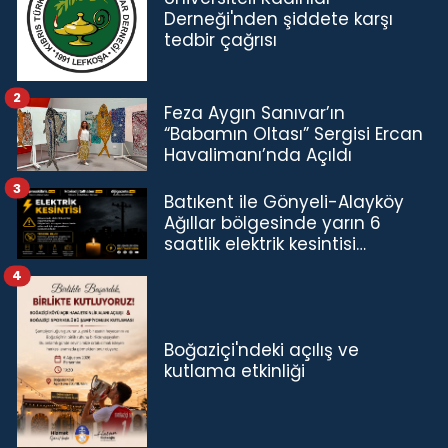
Derneği'nden şiddete karşı
tedbir çağrısı
2
Feza Aygın Sanıvar’ın
“Babamın Oltası” Sergisi Ercan
Havalimanı’nda Açıldı
3
Batıkent ile Gönyeli-Alayköy
Ağıllar bölgesinde yarın 6
saatlik elektrik kesintisi…
4
Boğaziçi'ndeki açılış ve
kutlama etkinliği