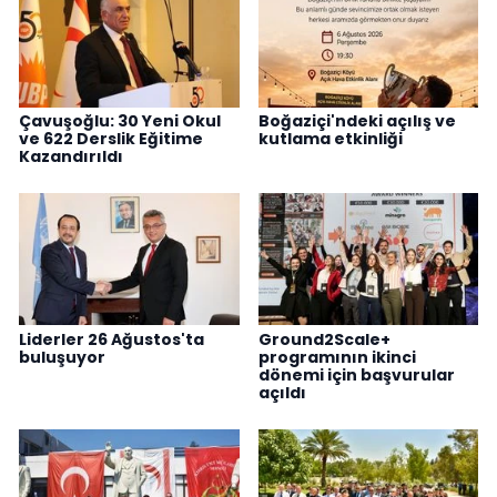
Çavuşoğlu: 30 Yeni Okul
Boğaziçi'ndeki açılış ve
ve 622 Derslik Eğitime
kutlama etkinliği
Kazandırıldı
Liderler 26 Ağustos'ta
Ground2Scale+
buluşuyor
programının ikinci
dönemi için başvurular
açıldı