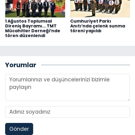
1 Ağustos Toplumsal
Cumhuriyet Parkı
Direniş Bayramı... TMT
Anıtı’nda çelenk sunma
Mücahitler Derneği’nde
töreni yapıldı
tören düzenlendi
Yorumlar
Gönder