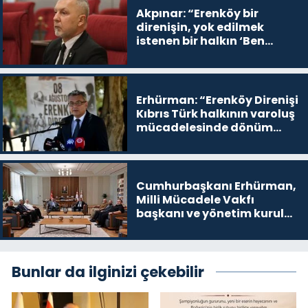
Akpınar: “Erenköy bir
direnişin, yok edilmek
istenen bir halkın ‘Ben
buradayım ve var olmaya
devam edeceğim’ dediği
yer
Erhürman: “Erenköy Direnişi
Kıbrıs Türk halkının varoluş
mücadelesinde dönüm
noktalarından biri”
Cumhurbaşkanı Erhürman,
Milli Mücadele Vakfı
başkanı ve yönetim kurulu
üyelerini kabul etti
Bunlar da ilginizi çekebilir