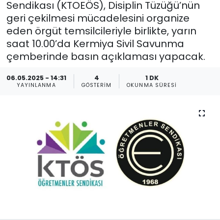
Sendikası (KTOEÖS), Disiplin Tüzüğü’nün
geri çekilmesi mücadelesini organize
Gündem
eden örgüt temsilcileriyle birlikte, yarın
KKTC
saat 10.00’da Kermiya Sivil Savunma
çemberinde basın açıklaması yapacak.
KKTC YEREL SEÇİM 2018
06.05.2025 - 14:31
4
1 DK
YAYINLANMA
GÖSTERIM
OKUNMA SÜRESI
Kültür Sanat
Magazin
Moda
Nöbetçi Eczaneler
Otomobil Dünyası
Politika