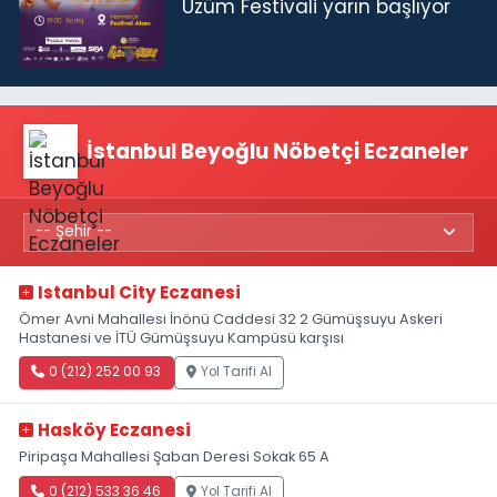
Üzüm Festivali yarın başlıyor
İstanbul Beyoğlu Nöbetçi Eczaneler
Istanbul City Eczanesi
Ömer Avni Mahallesi İnönü Caddesi 32 2 Gümüşsuyu Askeri
Hastanesi ve İTÜ Gümüşsuyu Kampüsü karşısı
0 (212) 252 00 93
Yol Tarifi Al
Hasköy Eczanesi
Piripaşa Mahallesi Şaban Deresi Sokak 65 A
0 (212) 533 36 46
Yol Tarifi Al