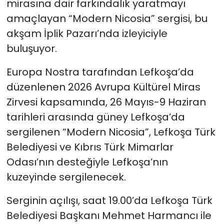
mirasına dair farkındalık yaratmayı
amaçlayan “Modern Nicosia” sergisi, bu
SAĞLIK
akşam İplik Pazarı’nda izleyiciyle
buluşuyor.
Spor
Europa Nostra tarafından Lefkoşa’da
Teknoloji
düzenlenen 2026 Avrupa Kültürel Miras
TÜRKiYE
Zirvesi kapsamında, 26 Mayıs-9 Haziran
tarihleri arasında güney Lefkoşa’da
Video Galeri
sergilenen “Modern Nicosia”, Lefkoşa Türk
Belediyesi ve Kıbrıs Türk Mimarlar
YAŞAM
Odası’nın desteğiyle Lefkoşa’nın
kuzeyinde sergilenecek.
Yazarlar
Serginin açılışı, saat 19.00’da Lefkoşa Türk
Belediyesi Başkanı Mehmet Harmancı ile