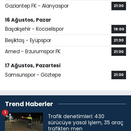
Gaziantep FK - Alanyaspor
21:30
16 Ağustos, Pazar
Başakşehir - Kocaelispor
19:00
Beşiktaş - Eyüpspor
21:30
Amed - Erzurumspor FK
21:30
17 Ağustos, Pazartesi
Samsunspor - Göztepe
21:30
Trend Haberler
1
Trafik denetimleri: 430
sürücüye yasal işlem, 35 araç
trafikten men