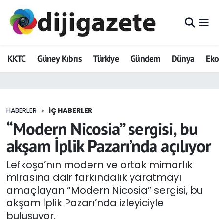
ADVERTORIAL
Hava Durumu
KKTC
Güney Kıbrıs
Türkiye
Gündem
Dünya
Ek
Dijigazete
Trafik Durumu
Dünya
Süper Lig Puan Durumu ve Fikstür
HABERLER
İÇ HABERLER
Eğitim
Tüm Manşetler
“Modern Nicosia” sergisi, bu
Ekonomi
Son Dakika Haberleri
akşam İplik Pazarı’nda açılıyor
Foto Galeri
Haber Arşivi
Lefkoşa’nın modern ve ortak mimarlık
mirasına dair farkındalık yaratmayı
GEZİ
amaçlayan “Modern Nicosia” sergisi, bu
akşam İplik Pazarı’nda izleyiciyle
Güncel
buluşuyor.