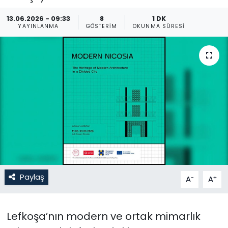
Gündem
13.06.2026 - 09:33
8
1 DK
YAYINLANMA
GÖSTERIM
OKUNMA SÜRESI
KKTC
KKTC YEREL SEÇİM 2018
Kültür Sanat
Magazin
Moda
Nöbetçi Eczaneler
Paylaş
-
+
A
A
Otomobil Dünyası
Lefkoşa’nın modern ve ortak mimarlık
Politika