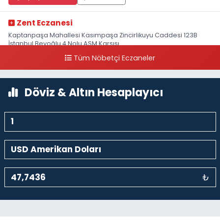
Zent Eczanesi
Kaptanpaşa Mahallesi Kasımpaşa Zincirlikuyu Caddesi 123B
İstanbul Beyoğlu 4 Nolu ASM Karşısı
Tüm Nöbetçi Eczaneler
0 (212) 297 96 92
Yol Tarifi Al
Döviz & Altın Hesaplayıcı
₺