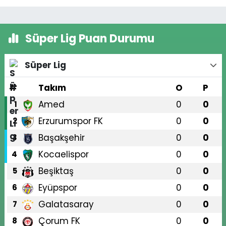
Süper Lig Puan Durumu
Süper Lig
#
Takım
O
P
Amed
0
0
1
Erzurumspor FK
0
0
2
Başakşehir
0
0
3
Kocaelispor
0
0
4
Beşiktaş
0
0
5
Eyüpspor
0
0
6
Galatasaray
0
0
7
Çorum FK
0
0
8