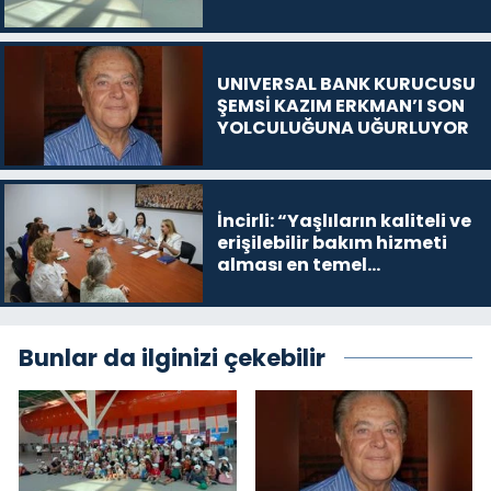
UNIVERSAL BANK KURUCUSU
ŞEMSİ KAZIM ERKMAN’I SON
YOLCULUĞUNA UĞURLUYOR
İncirli: “Yaşlıların kaliteli ve
erişilebilir bakım hizmeti
alması en temel
önceliğimiz”
Bunlar da ilginizi çekebilir