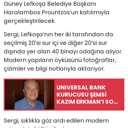
Güney Lefkoşa Belediye Başkanı
Haralambos Prountzos’un katılımıyla
gerçekleştirilecek.
Sergi, Lefkoşa’nın her iki tarafından da
seçilmiş 20’si sur içi ve diğer 20’si sur
dışında yer alan 40 binayı odağına alıyor.
Modern yapıların öyküsünü fotoğraflar,
çizimler ve bilgi notlarıyla aktarıyor.
UNIVERSAL BANK
KURUCUSU ŞEMSİ
KAZIM ERKMAN’I SON
YOLCULUĞUNA
UĞURLUYOR
Sergi, sıklıkla göz ardı edilen modern