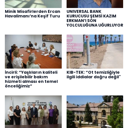
Minik Misafirlerden Ercan
UNIVERSAL BANK
Havalimanı’na Keşif Turu
KURUCUSU ŞEMSİ KAZIM
ERKMAN’I SON
YOLCULUĞUNA UĞURLUYOR
İncirli: “Yaşlıların kaliteli
KIB-TEK: “Ot temizliğiyle
ve erişilebilir bakım
ilgili iddialar doğru değil"
hizmeti alması en temel
önceliğimiz”