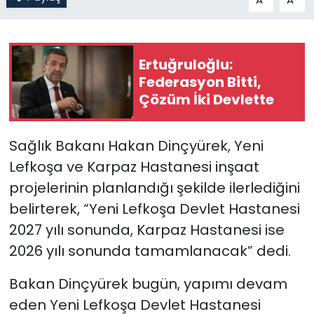
SAĞLIK
Ertuğruloğlu:
Spor
Federasyon Bitti,
Çözüm İki Devlette
Teknoloji
TÜRKiYE
Sağlık Bakanı Hakan Dinçyürek, Yeni
Lefkoşa ve Karpaz Hastanesi inşaat
Video Galeri
projelerinin planlandığı şekilde ilerlediğini
belirterek, “Yeni Lefkoşa Devlet Hastanesi
YAŞAM
2027 yılı sonunda, Karpaz Hastanesi ise
Yazarlar
2026 yılı sonunda tamamlanacak” dedi.
Bakan Dinçyürek bugün, yapımı devam
eden Yeni Lefkoşa Devlet Hastanesi