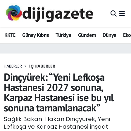
ADVERTORIAL
Hava Durumu
KKTC
Güney Kıbrıs
Türkiye
Gündem
Dünya
Ek
Dijigazete
Trafik Durumu
Dünya
Süper Lig Puan Durumu ve Fikstür
HABERLER
İÇ HABERLER
Eğitim
Tüm Manşetler
Dinçyürek: “Yeni Lefkoşa
Ekonomi
Son Dakika Haberleri
Hastanesi 2027 sonuna,
Karpaz Hastanesi ise bu yıl
Foto Galeri
Haber Arşivi
sonuna tamamlanacak”
GEZİ
Sağlık Bakanı Hakan Dinçyürek, Yeni
Lefkoşa ve Karpaz Hastanesi inşaat
Güncel