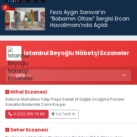
7
Feza Aygın Sanıvar’ın
“Babamın Oltası” Sergisi Ercan
Havalimanı’nda Açıldı
İstanbul Beyoğlu Nöbetçi Eczaneler
Nihal Eczanesi
Sütlüce Mahallesi Talip Paşa Sokak 14 Sağlık Ocağına Paralel
Sokakta Bademlik Cami Karşısı
0 (212) 255 78 99
Yol Tarifi Al
Seher Eczanesi