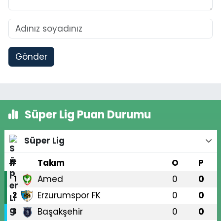
Gönder
Süper Lig Puan Durumu
Süper Lig
#
Takım
O
P
Amed
0
0
1
Erzurumspor FK
0
0
2
Başakşehir
0
0
3