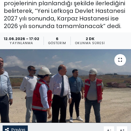
projelerinin planlandığı şekilde ilerlediğini
belirterek, “Yeni Lefkoşa Devlet Hastanesi
Gündem
2027 yılı sonunda, Karpaz Hastanesi ise
KKTC
2026 yılı sonunda tamamlanacak” dedi.
12.06.2026 - 17:02
6
2 DK
KKTC YEREL SEÇİM 2018
YAYINLANMA
GÖSTERIM
OKUNMA SÜRESI
Kültür Sanat
Magazin
Moda
Nöbetçi Eczaneler
Otomobil Dünyası
Politika
Paylaş
-
+
A
A