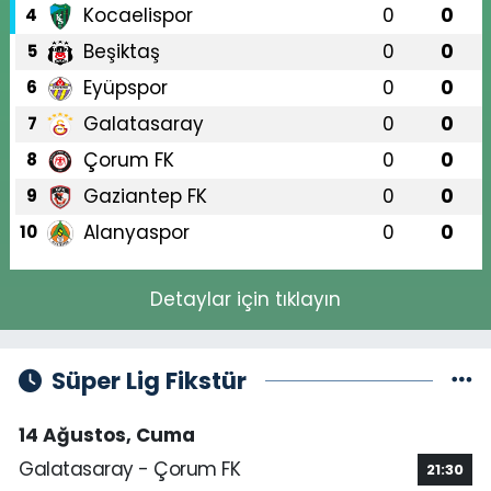
Kocaelispor
0
0
4
Beşiktaş
0
0
5
Eyüpspor
0
0
6
Galatasaray
0
0
7
Çorum FK
0
0
8
Gaziantep FK
0
0
9
Alanyaspor
0
0
10
Detaylar için tıklayın
Süper Lig Fikstür
14 Ağustos, Cuma
Galatasaray - Çorum FK
21:30