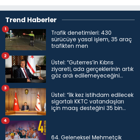
Trend Haberler
1
Trafik denetimleri: 430
sürücüye yasal işlem, 35 araç
trafikten men
2
Üstel: “Guterres’in Kıbrıs
ziyareti, ada gerçeklerinin artık
göz ardı edilemeyeceğini
göstermiştir”
3
Üstel: “İlk kez istihdam edilecek
sigortalı KKTC vatandaşları
için maaş desteğini 35 bin
TL'ye çıkardık”
4
64. Geleneksel Mehmetçik