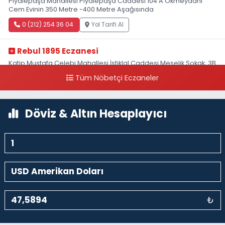
Piyalepaşa Mahallesi Piyalepaşa Caddesi 104 A Okmeydanı
Cem Evinin 350 Metre -400 Metre Aşağısında
0 (212) 254 36 04
Yol Tarifi Al
Rebul 1895 Eczanesi
Katip Mustafa Çelebi Mahallesi İstiklal Caddesi Meşelik Sokak, 3B
Akbank Sanat karşısı, Fransız Konsolosluğu Çaprazı
Tüm Nöbetçi Eczaneler
0 (212) 243 69 36
Yol Tarifi Al
Döviz & Altın Hesaplayıcı
₺