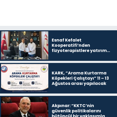
Esnaf Kefalet
Kooperatifi’nden
fizyoterapistlere yatırım
destek kredisi
KARK, “Arama Kurtarma
Köpekleri Çalıştayı” 11 – 13
Ağustos arası yapılacak
Akpınar: “KKTC’nin
güvenlik politikalarını
bütüncül bir yaklaşımla