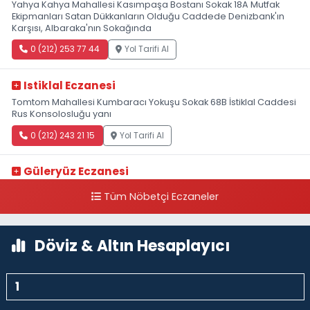
Yahya Kahya Mahallesi Kasımpaşa Bostanı Sokak 18A Mutfak
Ekipmanları Satan Dükkanların Olduğu Caddede Denizbank'ın
Karşısı, Albaraka'nın Sokağında
0 (212) 253 77 44
Yol Tarifi Al
Istiklal Eczanesi
Tomtom Mahallesi Kumbaracı Yokuşu Sokak 68B İstiklal Caddesi
Rus Konsolosluğu yanı
0 (212) 243 21 15
Yol Tarifi Al
Güleryüz Eczanesi
Piripaşa Mahallesi Şaban Deresi Sokak 7 D Koç Müzesi Arkası-
Tüm Nöbetçi Eczaneler
kalaycıbahçe Meydana Doğru
0 (212) 369 95 85
Yol Tarifi Al
Döviz & Altın Hesaplayıcı