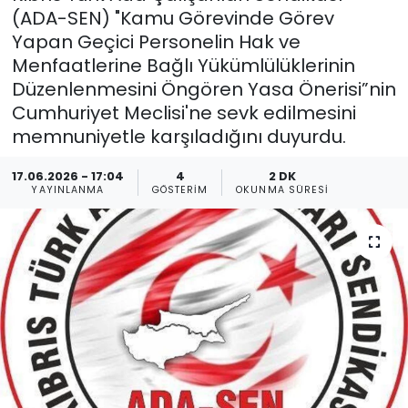
(ADA-SEN) "Kamu Görevinde Görev
Gündem
Yapan Geçici Personelin Hak ve
Menfaatlerine Bağlı Yükümlülüklerinin
KKTC
Düzenlenmesini Öngören Yasa Önerisi”nin
Cumhuriyet Meclisi'ne sevk edilmesini
KKTC YEREL SEÇİM 2018
memnuniyetle karşıladığını duyurdu.
Kültür Sanat
17.06.2026 - 17:04
4
2 DK
YAYINLANMA
GÖSTERIM
OKUNMA SÜRESI
Magazin
Moda
Nöbetçi Eczaneler
Otomobil Dünyası
Politika