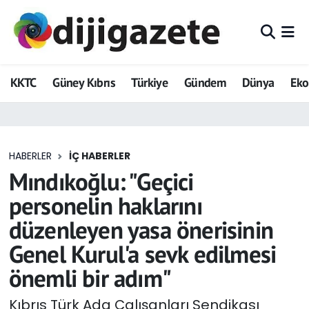
ADVERTORIAL
Hava Durumu
KKTC
Güney Kıbrıs
Türkiye
Gündem
Dünya
Ek
Dijigazete
Trafik Durumu
Dünya
Süper Lig Puan Durumu ve Fikstür
HABERLER
İÇ HABERLER
Eğitim
Tüm Manşetler
Mındıkoğlu: "Geçici
Ekonomi
Son Dakika Haberleri
personelin haklarını
düzenleyen yasa önerisinin
Foto Galeri
Haber Arşivi
Genel Kurul'a sevk edilmesi
GEZİ
önemli bir adım"
Güncel
Kıbrıs Türk Ada Çalışanları Sendikası