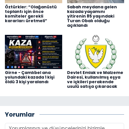
Öztürkler: “Olağanüstü
Sabah meydana gelen
toplantı için önce
kazada yaşamını
komiteler gerekli
yitirenin 85 yaşındaki
kararları üretmeli”
Turan Obalı olduğu
açıklandı
Girne - Çamlıbel ana
Devlet Emlak ve Malzeme
yolundaki kazada 1 kişi
Dairesi, kullanılmış eşya
öldü 3 kişi yaralandı
ve içkileri perakende
usulü satışa çıkaracak
Yorumlar