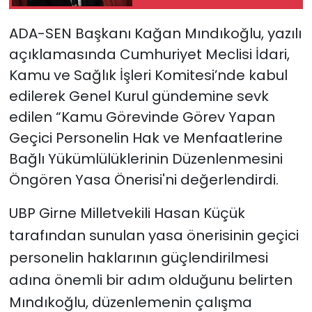
bütüncül bir
yaklaşımla yeniden
ADA-SEN
Başkanı Kağan Mındıkoğlu,
yazılı
değerlendirmesi
açıklamasında
Cumhuriyet Meclisi İdari,
gerekiyor”
Kamu ve Sağlık İşleri Komitesi’nde kabul
edilerek Genel Kurul gündemine sevk
edilen “Kamu Görevinde Görev Yapan
Geçici Personelin Hak ve Menfaatlerine
Bağlı Yükümlülüklerinin Düzenlenmesini
Öngören Yasa Önerisi'ni değerlendirdi.
UBP Girne Milletvekili Hasan Küçük
tarafından sunulan yasa önerisinin geçici
personelin haklarının güçlendirilmesi
adına önemli bir adım olduğunu belirten
Mındıkoğlu,
düzenlemenin çalışma