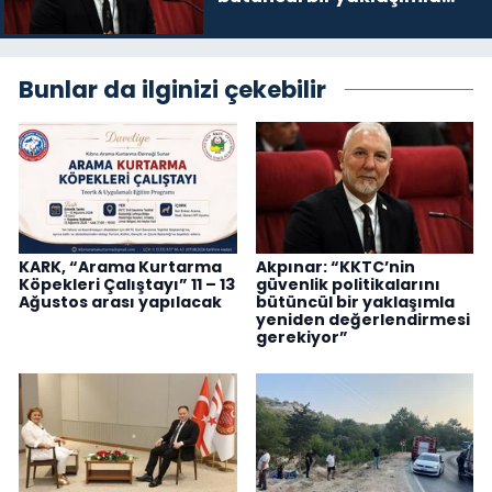
yeniden değerlendirmesi
gerekiyor”
Bunlar da ilginizi çekebilir
KARK, “Arama Kurtarma
Akpınar: “KKTC’nin
Köpekleri Çalıştayı” 11 – 13
güvenlik politikalarını
Ağustos arası yapılacak
bütüncül bir yaklaşımla
yeniden değerlendirmesi
gerekiyor”