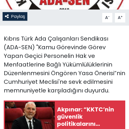
SAĞLIK
Paylaş
-
+
A
A
Spor
Kıbrıs Türk Ada Çalışanları Sendikası
Teknoloji
(ADA-SEN)
"
Kamu Görevinde Görev
Yapan Geçici Personelin Hak ve
TÜRKiYE
Menfaatlerine Bağlı Yükümlülüklerinin
Video Galeri
Düzenlenmesini Öngören Yasa Önerisi”nin
Cumhuriyet Meclisi'ne sevk edilmesini
YAŞAM
memnuniyetle karşıladığını duyurdu.
Yazarlar
Akpınar: “KKTC’nin
güvenlik
politikalarını