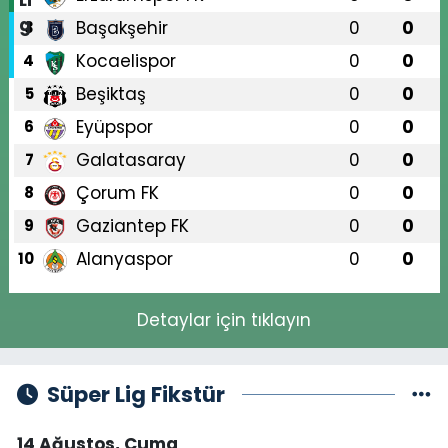
Başakşehir
0
0
3
Kocaelispor
0
0
4
Beşiktaş
0
0
5
Eyüpspor
0
0
6
Galatasaray
0
0
7
Çorum FK
0
0
8
Gaziantep FK
0
0
9
Alanyaspor
0
0
10
Detaylar için tıklayın
Süper Lig Fikstür
14 Ağustos, Cuma