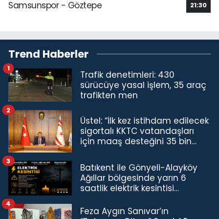
Samsunspor - Göztepe
21:30
Trend Haberler
1
Trafik denetimleri: 430
sürücüye yasal işlem, 35 araç
trafikten men
2
Üstel: “İlk kez istihdam edilecek
sigortalı KKTC vatandaşları
için maaş desteğini 35 bin
TL'ye çıkardık”
3
Batıkent ile Gönyeli-Alayköy
Ağıllar bölgesinde yarın 6
saatlik elektrik kesintisi…
4
Feza Aygın Sanıvar’ın