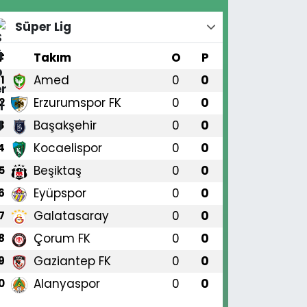
Süper Lig
#
Takım
O
P
Amed
0
0
1
Erzurumspor FK
0
0
2
Başakşehir
0
0
3
Kocaelispor
0
0
4
Beşiktaş
0
0
5
Eyüpspor
0
0
6
Galatasaray
0
0
7
Çorum FK
0
0
8
Gaziantep FK
0
0
9
Alanyaspor
0
0
0