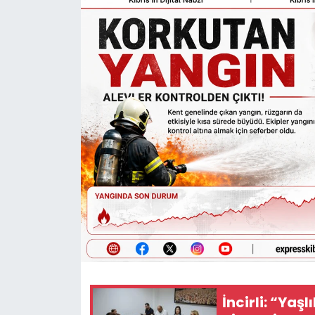
Gündem
KKTC
KKTC YEREL SEÇİM 2018
Kültür Sanat
Magazin
Moda
Nöbetçi Eczaneler
Otomobil Dünyası
İncirli: “Yaşl
Politika