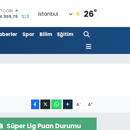
°
ITCOIN
26
İstanbul
4.959,79
%1.11
OLAR
7,7436
%0.18
aberler
Spor
Bilim
Eğitim
URO
5,2510
%0.32
TERLİN
4,4811
%0.38
RAM ALTIN
660.55
%0.03
İST100
3.779
%-14
-
+
A
A
Süper Lig Puan Durumu