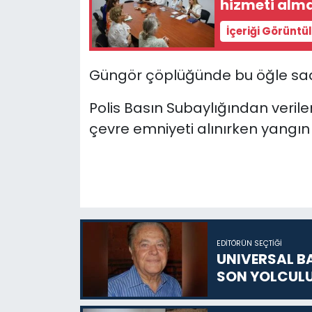
hizmeti alma
İçeriği Görüntü
SAĞLIK
Spor
Güngör çöplüğünde bu öğle saat
Teknoloji
Polis Basın Subaylığından verile
çevre emniyeti alınırken yang
TÜRKiYE
Video Galeri
YAŞAM
Yazarlar
EDITÖRÜN SEÇTIĞI
UNIVERSAL B
SON YOLCUL