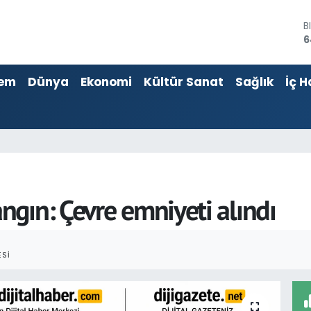
B
6
D
4
em
Dünya
Ekonomi
Kültür Sanat
Sağlık
İç H
E
5
S
6
G
6
B
1
gın: Çevre emniyeti alındı
SI