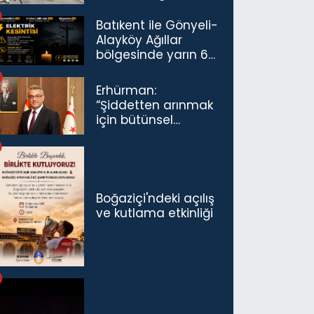
Havalimanı’nda
Açıldı
Batıkent ile Gönyeli-
Alayköy Ağıllar
bölgesinde yarın 6
saatlik elektrik
kesintisi…
Erhürman:
“Şiddetten arınmak
için bütünsel
politikaları
konuşmamız
gerekiyor”
Boğaziçi'ndeki açılış
ve kutlama etkinliği