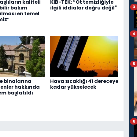
Yaşlıların kaliteli
KIB-TEK: “Ot temizliğiyle
3
ebilir bakım
ilgili iddialar doğru değil"
alması en temel
miz”
4
5
 binalarına
Hava sıcaklığı 41 dereceye
renler hakkında
kadar yükselecek
em başlatıldı
6