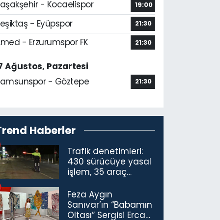
aşakşehir - Kocaelispor
19:00
eşiktaş - Eyüpspor
21:30
med - Erzurumspor FK
21:30
7 Ağustos, Pazartesi
amsunspor - Göztepe
21:30
Trend Haberler
Trafik denetimleri:
430 sürücüye yasal
işlem, 35 araç
trafikten men
Feza Aygın
Sanıvar’ın “Babamın
Oltası” Sergisi Ercan