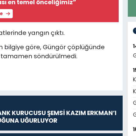
sı en temel önceliğimiz”
le
lerinde yangın çıktı.
n bilgiye göre,
Güngör çöplüğünde
ın tamamen söndürülmedi.
G
1
K
K
G
ANK KURUCUSU ŞEMSİ KAZIM ERKMAN’I
G
UĞUNA UĞURLUYOR
1