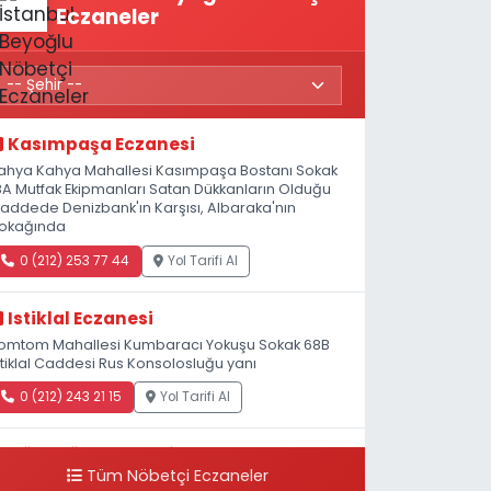
Eczaneler
Kasımpaşa Eczanesi
ahya Kahya Mahallesi Kasımpaşa Bostanı Sokak
8A Mutfak Ekipmanları Satan Dükkanların Olduğu
addede Denizbank'ın Karşısı, Albaraka'nın
okağında
0 (212) 253 77 44
Yol Tarifi Al
Istiklal Eczanesi
omtom Mahallesi Kumbaracı Yokuşu Sokak 68B
stiklal Caddesi Rus Konsolosluğu yanı
0 (212) 243 21 15
Yol Tarifi Al
Güleryüz Eczanesi
Tüm Nöbetçi Eczaneler
iripaşa Mahallesi Şaban Deresi Sokak 7 D Koç