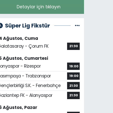
Detaylar için tıklayın
Süper Lig Fikstür
14 Ağustos, Cuma
alatasaray - Çorum FK
21:30
5 Ağustos, Cumartesi
onyaspor - Rizespor
19:00
asımpaşa - Trabzonspor
19:00
ençlerbirliği S.K. - Fenerbahçe
21:30
aziantep FK - Alanyaspor
21:30
6 Ağustos, Pazar