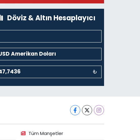
üzesi Arkası-kalaycıbahçe Meydana Doğru
0 (212) 369 95 85
Yol Tarifi Al
Döviz & Altın Hesaplayıcı
₺
Tüm Manşetler