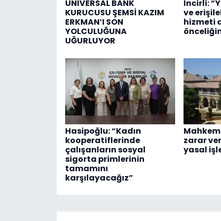
UNIVERSAL BANK
İncirli: “
KURUCUSU ŞEMSİ KAZIM
ve erişil
ERKMAN’I SON
hizmeti 
YOLCULUĞUNA
önceliği
UĞURLUYOR
Hasipoğlu: “Kadın
Mahkeme
kooperatiflerinde
zarar ve
çalışanların sosyal
yasal işl
sigorta primlerinin
tamamını
karşılayacağız”