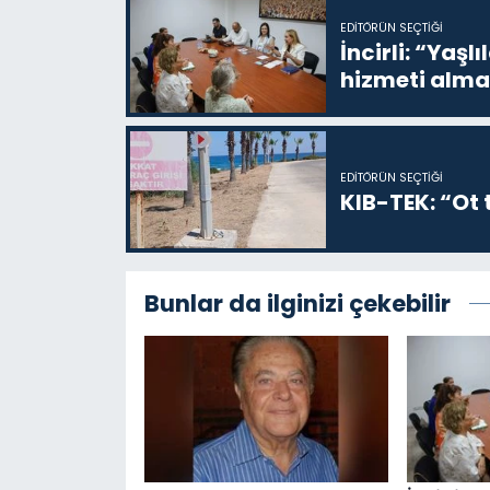
EDITÖRÜN SEÇTIĞI
İncirli: “Yaşlı
hizmeti alma
EDITÖRÜN SEÇTIĞI
KIB-TEK: “Ot t
Bunlar da ilginizi çekebilir