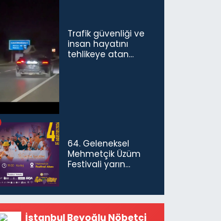
Trafik güvenliği ve
insan hayatını
tehlikeye atan
sürücü ve yolcuya
ceza...
64. Geleneksel
Mehmetçik Üzüm
Festivali yarın
başlıyor
İstanbul Beyoğlu Nöbetçi