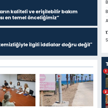
B
ların kaliteli ve erişilebilir bakım
B
sı en temel önceliğimiz”
A
1
S
emizliğiyle ilgili iddialar doğru değil"
1
2