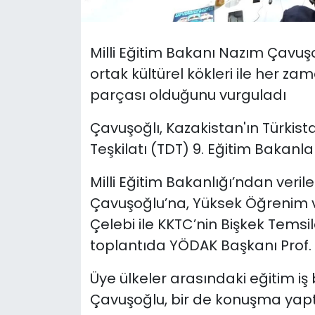
SAĞLIK
Milli Eğitim Bakanı Nazım Çavuşo
Spor
ortak kültürel kökleri ile her za
parçası olduğunu vurguladı
Teknoloji
Çavuşoğlı, Kazakistan'ın Türkist
TÜRKiYE
Teşkilatı (TDT) 9. Eğitim Bakanlar
Video Galeri
Milli Eğitim Bakanlığı’ndan veri
Çavuşoğlu’na, Yüksek Öğrenim ve
YAŞAM
Çelebi ile KKTC’nin Bişkek Temsi
toplantıda YÖDAK Başkanı Prof. 
Yazarlar
Üye ülkeler arasındaki eğitim iş b
Çavuşoğlu, bir de konuşma yapt