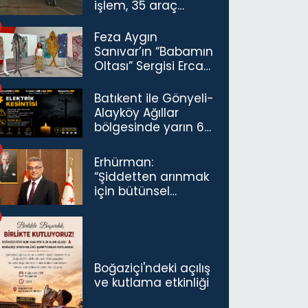
işlem, 35 araç
trafikten men
Feza Aygın
Sanıvar’ın “Babamın
Oltası” Sergisi Ercan
Havalimanı’nda
Açıldı
Batıkent ile Gönyeli-
Alayköy Ağıllar
bölgesinde yarın 6
saatlik elektrik
kesintisi…
Erhürman:
“Şiddetten arınmak
için bütünsel
politikaları
konuşmamız
gerekiyor”
Boğaziçi'ndeki açılış
ve kutlama etkinliği