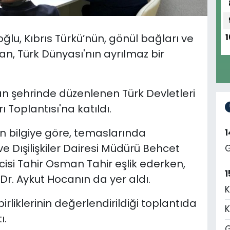
ğlu, Kıbrıs Türkü’nün, gönül bağları ve
1
man, Türk Dünyası'nın ayrılmaz bir
an şehrinde düzenlenen Türk Devletleri
ı Toplantısı'na katıldı.
len bilgiye göre, temaslarında
 Dışilişkiler Dairesi Müdürü Behcet
G
lcisi Tahir Osman Tahir eşlik ederken,
1
Dr. Aykut Hocanın da yer aldı.
K
irliklerinin değerlendirildiği toplantıda
K
ı.
G