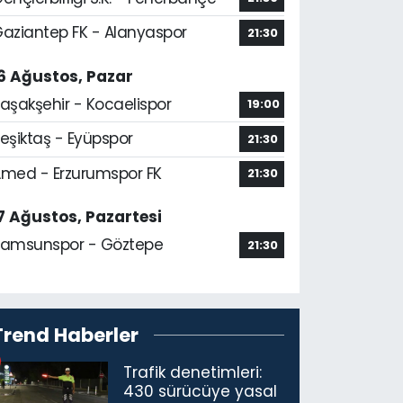
aziantep FK - Alanyaspor
21:30
6 Ağustos, Pazar
aşakşehir - Kocaelispor
19:00
eşiktaş - Eyüpspor
21:30
med - Erzurumspor FK
21:30
7 Ağustos, Pazartesi
amsunspor - Göztepe
21:30
Trend Haberler
Trafik denetimleri:
430 sürücüye yasal