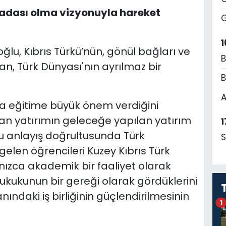
 adası olma vizyonuyla hareket
G
1
ğlu, Kıbrıs Türkü’nün, gönül bağları ve
B
man, Türk Dünyası'nın ayrılmaz bir
B
A
nca eğitime büyük önem verdiğini
lan yatırımın geleceğe yapılan yatırım
1
Bu anlayış doğrultusunda Türk
S
gelen öğrencileri Kuzey Kıbrıs Türk
ızca akademik bir faaliyet olarak
ukukunun bir gereği olarak gördüklerini
ndaki iş birliğinin güçlendirilmesinin
1