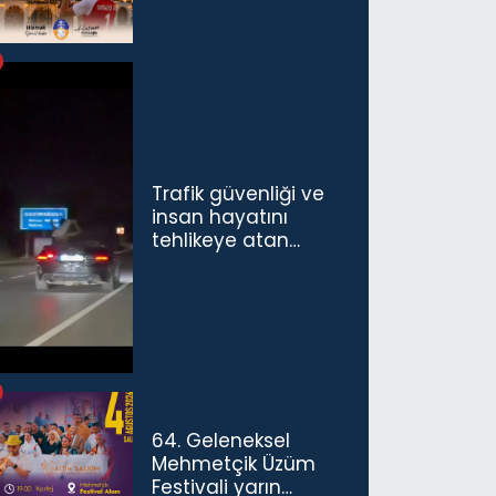
Trafik güvenliği ve
insan hayatını
tehlikeye atan
sürücü ve yolcuya
ceza...
64. Geleneksel
Mehmetçik Üzüm
Festivali yarın