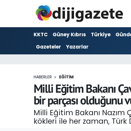
ADVERTORIAL
Hava Durumu
KKTC
Güney Kıbrıs
Türkiye
Günd
Dijigazete
Trafik Durumu
Gazeteler
Yazarlar
Dünya
Süper Lig Puan Durumu ve Fikstür
Eğitim
Tüm Manşetler
HABERLER
EĞITIM
Ekonomi
Son Dakika Haberleri
Milli Eğitim Bakanı Ça
bir parçası olduğunu v
Foto Galeri
Haber Arşivi
Milli Eğitim Bakanı Nazım Ç
GEZİ
kökleri ile her zaman, Türk
Güncel