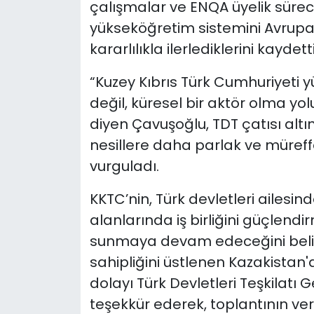
çalışmalar ve ENQA üyelik sürec
yükseköğretim sistemini Avrupa
kararlılıkla ilerlediklerini kaydetti
“Kuzey Kıbrıs Türk Cumhuriyeti y
değil, küresel bir aktör olma yo
diyen Çavuşoğlu, TDT çatısı alt
nesillere daha parlak ve müreff
vurguladı.
KKTC’nin, Türk devletleri ailesin
alanlarında iş birliğini güçlend
sunmaya devam edeceğini belir
sahipliğini üstlenen Kazakistan
dolayı Türk Devletleri Teşkilatı 
teşekkür ederek, toplantının ve