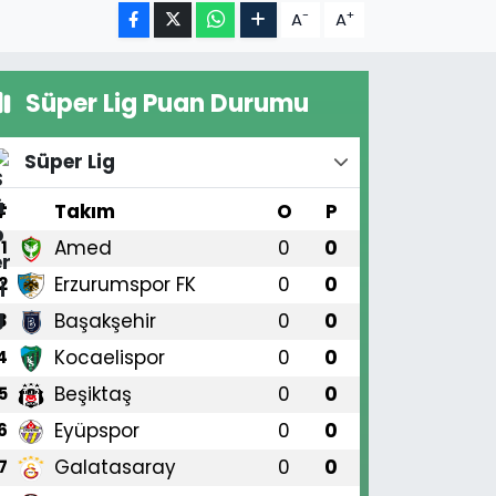
-
+
A
A
Süper Lig Puan Durumu
Süper Lig
#
Takım
O
P
Amed
0
0
1
Erzurumspor FK
0
0
2
Başakşehir
0
0
3
Kocaelispor
0
0
4
Beşiktaş
0
0
5
Eyüpspor
0
0
6
Galatasaray
0
0
7