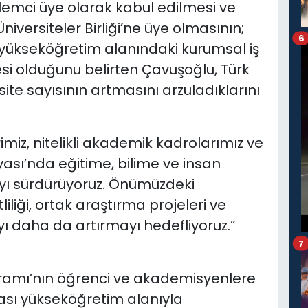
lemci üye olarak kabul edilmesi ve
niversiteler Birliği’ne üye olmasının;
6
e yükseköğretim alanındaki kurumsal iş
esi olduğunu belirten Çavuşoğlu, Türk
rsite sayısının artmasını arzuladıklarını
rimiz, nitelikli akademik kadrolarımız ve
yası’nda eğitime, bilime ve insan
yı sürdürüyoruz. Önümüzdeki
iği, ortak araştırma projeleri ve
ıyı daha da artırmayı hedefliyoruz.”
7
ramı’nın öğrenci ve akademisyenlere
ası yükseköğretim alanıyla