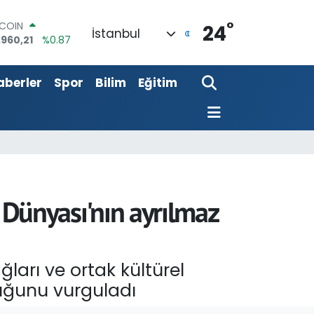
°
LAR
24
İstanbul
,7436
%0.18
RO
,2510
%0.32
aberler
Spor
Bilim
Eğitim
ERLİN
,4811
%0.38
AM ALTIN
60.55
%0.03
ST100
.779
%-14
TCOIN
.960,21
%0.87
k Dünyası'nın ayrılmaz
ları ve ortak kültürel
duğunu vurguladı