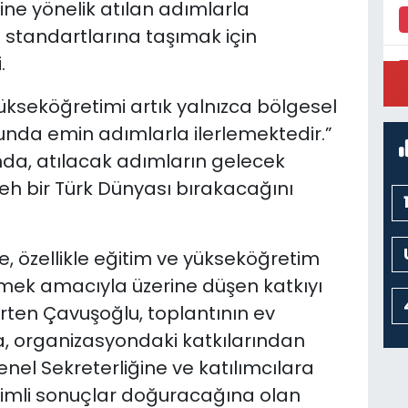
ine yönelik atılan adımlarla
 standartlarına taşımak için
.
P
ükseköğretimi artık yalnızca bölgesel
M
lunda emin adımlarla ilerlemektedir.”
ında, atılacak adımların gelecek
eh bir Türk Dünyası bırakacağını
de, özellikle eğitim ve yükseköğretim
irmek amacıyla üzerine düşen katkıyı
ten Çavuşoğlu, toplantının ev
'a, organizasyondaki katkılarından
Genel Sekreterliğine ve katılımcılara
rimli sonuçlar doğuracağına olan