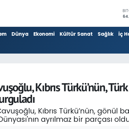
DO
47
EU
55
em
Dünya
Ekonomi
Kültür Sanat
Sağlık
İç H
ST
64
GR
66
Bİ
13
BI
64
vuşoğlu, Kıbrıs Türkü’nün, Tür
urguladı
avuşoğlu, Kıbrıs Türkü’nün, gönül bağ
 Dünyası'nın ayrılmaz bir parçası ol