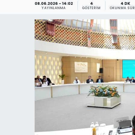
08.06.2026 - 14:02
4
4 DK
YAYINLANMA
GÖSTERIM
OKUNMA SÜR
Gündem
KKTC
KKTC YEREL SEÇİM 2018
Kültür Sanat
Magazin
Moda
Nöbetçi Eczaneler
Otomobil Dünyası
Politika