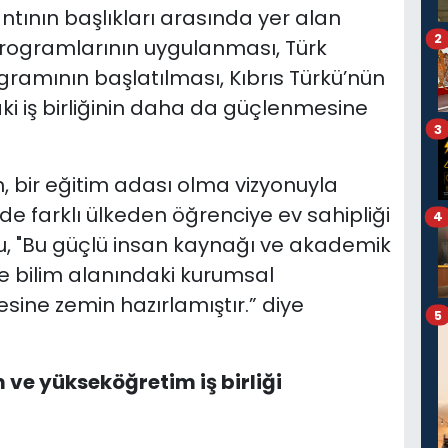
ının başlıkları arasında yer alan
2
rogramlarının uygulanması, Türk
ogramının başlatılması, Kıbrıs Türkü’nün
ki iş birliğinin daha da güçlenmesine
3
n, bir eğitim adası olma vizyonuyla
nde farklı ülkeden öğrenciye ev sahipliği
4
u, "Bu güçlü insan kaynağı ve akademik
ve bilim alanındaki kurumsal
ine zemin hazırlamıştır.” diye
5
 ve yükseköğretim iş birliği