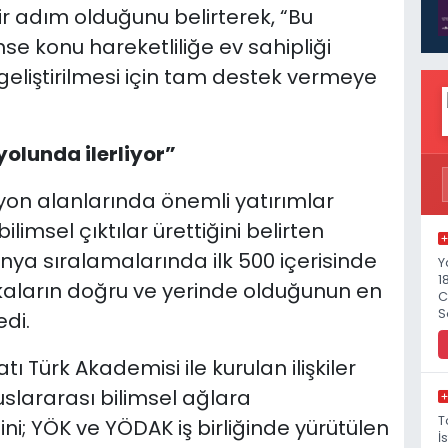
ir adım olduğunu belirterek, “Bu
e konu hareketliliğe ev sahipliği
liştirilmesi için tam destek vermeye
olunda ilerliyor”
syon alanlarında önemli yatırımlar
limsel çıktılar ürettiğini belirten
ünya sıralamalarında ilk 500 içerisinde
Y
1
tikaların doğru ve yerinde olduğunun en
C
S
di.
tı Türk Akademisi ile kurulan ilişkiler
slararası bilimsel ağlara
T
; YÖK ve YÖDAK iş birliğinde yürütülen
İ