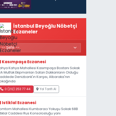
başlıyor
İstanbul Beyoğlu Nöbetçi
Eczaneler
Kasımpaşa Eczanesi
ahya Kahya Mahallesi Kasımpaşa Bostanı Sokak
8A Mutfak Ekipmanları Satan Dükkanların Olduğu
addede Denizbank'ın Karşısı, Albaraka'nın
okağında
0 (212) 253 77 44
Yol Tarifi Al
Istiklal Eczanesi
omtom Mahallesi Kumbaracı Yokuşu Sokak 68B
stiklal Caddesi Rus Konsolosluğu yanı