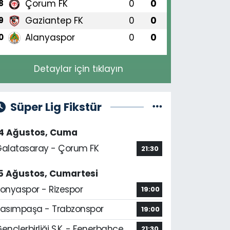
Çorum FK
0
0
8
Gaziantep FK
0
0
9
Alanyaspor
0
0
0
Detaylar için tıklayın
Süper Lig Fikstür
14 Ağustos, Cuma
alatasaray - Çorum FK
21:30
5 Ağustos, Cumartesi
onyaspor - Rizespor
19:00
asımpaşa - Trabzonspor
19:00
ençlerbirliği S.K. - Fenerbahçe
21:30