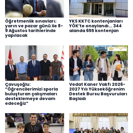
Öğretmenlik sınavları;
YKS KKTC kontenjanları
yarın ve pazar günü ile 8-
YÖK’te onaylandı... 344
9 Ağustos tarihlerinde
alanda 655 kontenjan
yapılacak
Çavuşoğlu:
Vedat Kaner Vakfı 2026-
“Öğrencilerimizi sporla
2027 Yılı Yükseköğrenim
buluşturan çalışmaları
Destek Bursu Başvuruları
desteklemeye devam
Başladı
edeceğiz”