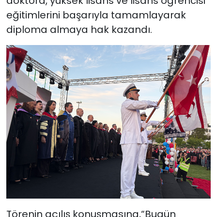
doktora, yüksek lisans ve lisans öğrencisi
eğitimlerini başarıyla tamamlayarak
SAĞLIK
diploma almaya hak kazandı.
Spor
Teknoloji
TÜRKiYE
Video Galeri
YAŞAM
Yazarlar
Törenin açılış konuşmasına,“Bugün