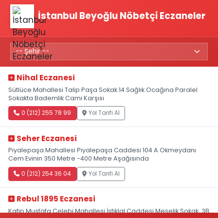
İstanbul Beyoğlu Nöbetçi Eczaneler
Nihal Eczanesi
Sütlüce Mahallesi Talip Paşa Sokak 14 Sağlık Ocağına Paralel
Sokakta Bademlik Cami Karşısı
0 (212) 255 78 99
Yol Tarifi Al
Seher Eczanesi
Piyalepaşa Mahallesi Piyalepaşa Caddesi 104 A Okmeydanı
Cem Evinin 350 Metre -400 Metre Aşağısında
0 (212) 254 36 04
Yol Tarifi Al
Rebul 1895 Eczanesi
Katip Mustafa Çelebi Mahallesi İstiklal Caddesi Meşelik Sokak, 3B