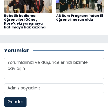
Robotik kodlama
AB Burs Programı’ndan 18
öğrencileri Güney
öğrenci mezun oldu
Kore’deki yarışmaya
katılmaya hak kazandı
Yorumlar
Gönder