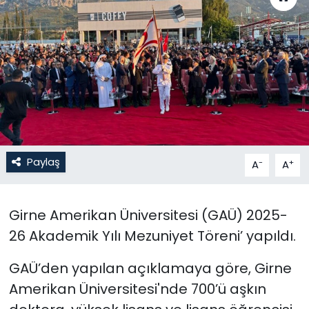
Gündem
KKTC
KKTC YEREL SEÇİM 2018
Kültür Sanat
Paylaş
-
+
Magazin
A
A
Moda
Girne Amerikan Üniversitesi (GAÜ) 2025-
26 Akademik Yılı Mezuniyet Töreni’ yapıldı.
Nöbetçi Eczaneler
GAÜ’den yapılan açıklamaya göre, Girne
Otomobil Dünyası
Amerikan Üniversitesi'nde 700’ü aşkın
Politika