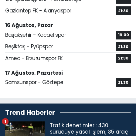
Gaziantep FK - Alanyaspor
21:30
16 Ağustos, Pazar
Başakşehir - Kocaelispor
19:00
Beşiktaş - Eyüpspor
21:30
Amed - Erzurumspor FK
21:30
17 Ağustos, Pazartesi
Samsunspor - Göztepe
21:30
Trend Haberler
1
Trafik denetimleri: 430
sürücüye yasal işlem, 35 araç