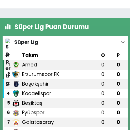
Süper Lig Puan Durumu
Süper Lig
#
Takım
O
P
Amed
0
0
1
Erzurumspor FK
0
0
2
Başakşehir
0
0
3
Kocaelispor
0
0
4
Beşiktaş
0
0
5
Eyüpspor
0
0
6
Galatasaray
0
0
7