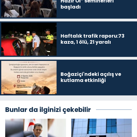
Hazır Ol” seminerleri
başladı
Haftalık trafik raporu:73
kaza, 1 ölü, 21 yaralı
Boğaziçi'ndeki açılış ve
kutlama etkinliği
Bunlar da ilginizi çekebilir