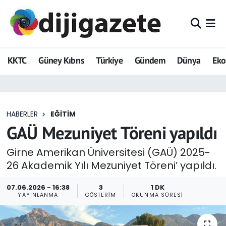
ADVERTORIAL
Hava Durumu
KKTC
Güney Kıbrıs
Türkiye
Gündem
Dünya
Ek
Dijigazete
Trafik Durumu
Dünya
Süper Lig Puan Durumu ve Fikstür
HABERLER
EĞITIM
Eğitim
Tüm Manşetler
GAÜ Mezuniyet Töreni yapıldı
Ekonomi
Son Dakika Haberleri
Girne Amerikan Üniversitesi (GAÜ) 2025-
26 Akademik Yılı Mezuniyet Töreni’ yapıldı.
Foto Galeri
Haber Arşivi
07.06.2026 - 16:38
3
1 DK
GEZİ
YAYINLANMA
GÖSTERIM
OKUNMA SÜRESI
Güncel