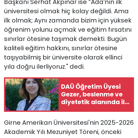
Başkanı Serhat Akpınar ise “Ada’nın ilk
üniversitesi olmak hiç kolay değildi. Ama
ilk olmak; Aynı zamanda bizim için yüksek
öğrenim yolunu açmak ve eğitim fırsatını
sınırlar ötesine taşımak demekti. Bugün
kaliteli eğitim hakkını, sınırlar ötesine
taşıyabilmiş bir üniversite olarak ellinci
yıla doğru ilerliyoruz." dedi.
DAÜ Öğretim Üyesi
Gezer, beslenme ve
diyetetik alanında ilk
Kıbrıslı Türk profesör
oldu
Girne Amerikan Üniversitesi'nin 2025-2026
Akademik Yılı Mezuniyet Töreni, önceki