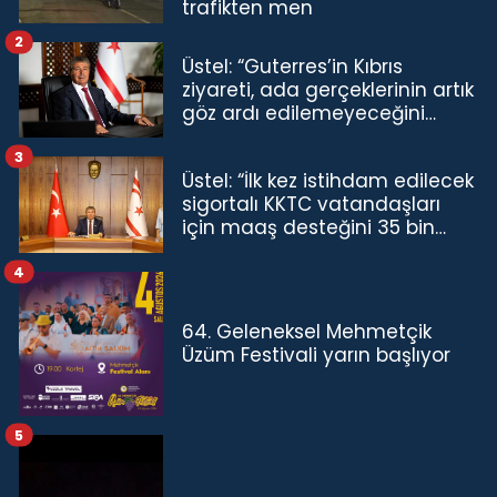
trafikten men
2
Üstel: “Guterres’in Kıbrıs
ziyareti, ada gerçeklerinin artık
göz ardı edilemeyeceğini
göstermiştir”
3
Üstel: “İlk kez istihdam edilecek
sigortalı KKTC vatandaşları
için maaş desteğini 35 bin
TL'ye çıkardık”
4
64. Geleneksel Mehmetçik
Üzüm Festivali yarın başlıyor
5