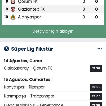
Çorum FK
0
0
8
Gaziantep FK
0
0
9
Alanyaspor
0
0
10
Detaylar için tıklayın
Süper Lig Fikstür
14 Ağustos, Cuma
Galatasaray - Çorum FK
21:30
15 Ağustos, Cumartesi
Konyaspor - Rizespor
19:00
Kasımpaşa - Trabzonspor
19:00
Gençlerbirliği S.K. - Fenerbahçe
21:30