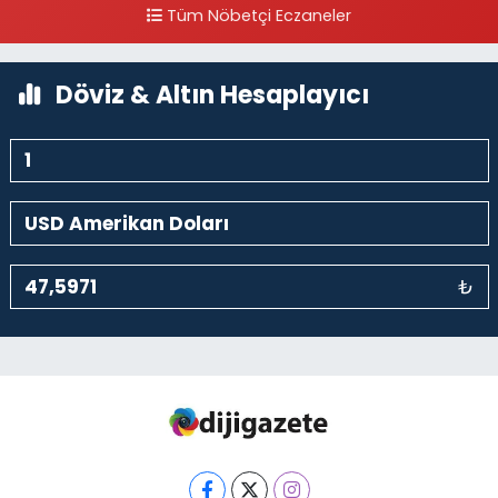
Akbank Sanat karşısı, Fransız Konsolosluğu Çaprazı
Tüm Nöbetçi Eczaneler
0 (212) 243 69 36
Yol Tarifi Al
Döviz & Altın Hesaplayıcı
₺