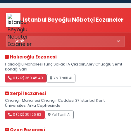
İstanbul Beyoğlu Nöbetçi Eczaneler
Halıcıoğlu Eczanesi
Halıcıoğlu Mahallesi Tunç Sokak 1 A Çıksalın,Alev Ofluoğlu Semt
Konağı yanı
0 (212) 369 45 49
Yol Tarifi Al
Serpil Eczanesi
Cihangir Mahallesi Cihangir Caddesi 37 İstanbul Kent
Üniversitesi Arka Cephesinde
0 (212) 251 26 83
Yol Tarifi Al
Ozan Eczanesi