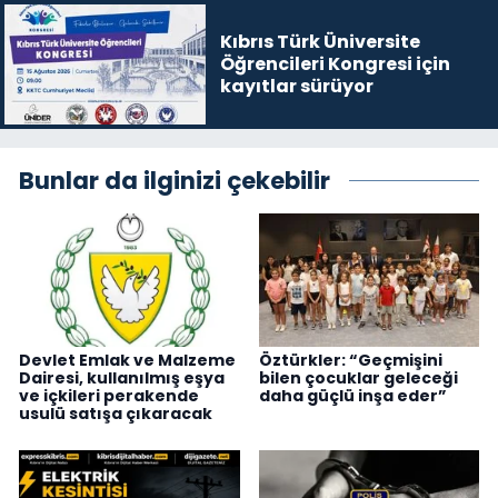
Kıbrıs Türk Üniversite
Öğrencileri Kongresi için
kayıtlar sürüyor
Bunlar da ilginizi çekebilir
Devlet Emlak ve Malzeme
Öztürkler: “Geçmişini
Dairesi, kullanılmış eşya
bilen çocuklar geleceği
ve içkileri perakende
daha güçlü inşa eder”
usulü satışa çıkaracak