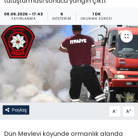
tutuşturması sonucu yangın çıktı.
Gündem
08.06.2026 - 17:43
6
1 DK
YAYINLANMA
GÖSTERIM
OKUNMA SÜRESI
KKTC
KKTC YEREL SEÇİM 2018
Kültür Sanat
Magazin
Moda
Nöbetçi Eczaneler
Paylaş
-
+
A
A
Otomobil Dünyası
Dün Mevlevi köyünde ormanlık alanda
Politika