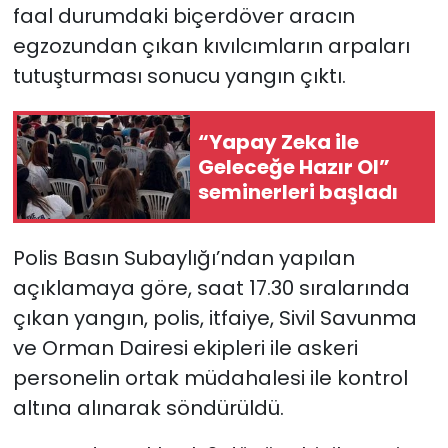
faal durumdaki biçerdöver aracın
egzozundan çıkan kıvılcımların arpaları
SAĞLIK
tutuşturması sonucu yangın çıktı.
Spor
“Yapay Zeka ile
Teknoloji
Geleceğe Hazır Ol”
seminerleri başladı
TÜRKiYE
Video Galeri
Polis Basın Subaylığı’ndan yapılan
açıklamaya göre, saat 17.30 sıralarında
YAŞAM
çıkan yangın, polis, itfaiye, Sivil Savunma
ve Orman Dairesi ekipleri ile askeri
Yazarlar
personelin ortak müdahalesi ile kontrol
altına alınarak söndürüldü.