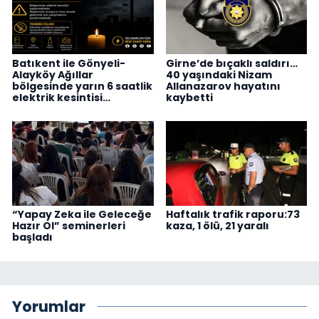
Batıkent ile Gönyeli-
Girne’de bıçaklı saldırı…
Alayköy Ağıllar
40 yaşındaki Nizam
bölgesinde yarın 6 saatlik
Allanazarov hayatını
elektrik kesintisi…
kaybetti
“Yapay Zeka ile Geleceğe
Haftalık trafik raporu:73
Hazır Ol” seminerleri
kaza, 1 ölü, 21 yaralı
başladı
Yorumlar