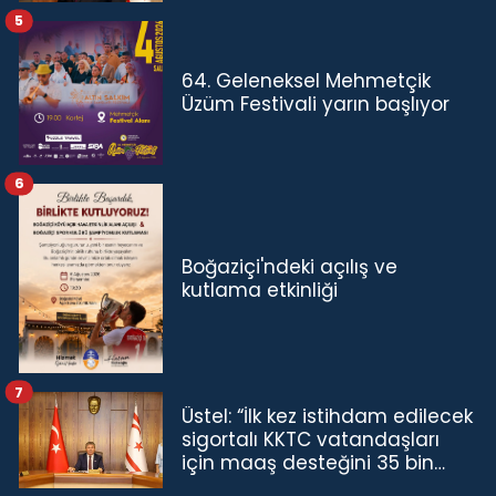
5
64. Geleneksel Mehmetçik
Üzüm Festivali yarın başlıyor
6
Boğaziçi'ndeki açılış ve
kutlama etkinliği
7
Üstel: “İlk kez istihdam edilecek
sigortalı KKTC vatandaşları
için maaş desteğini 35 bin
TL'ye çıkardık”