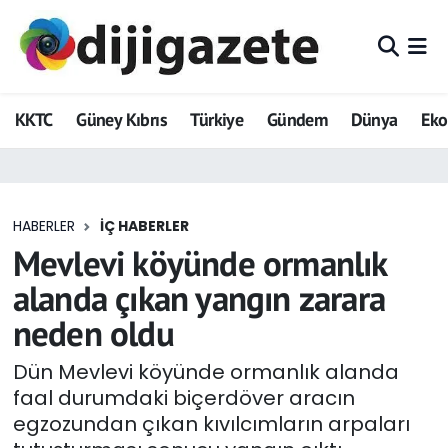
ADVERTORIAL
Hava Durumu
KKTC
Güney Kıbrıs
Türkiye
Gündem
Dünya
Ek
Dijigazete
Trafik Durumu
Dünya
Süper Lig Puan Durumu ve Fikstür
HABERLER
İÇ HABERLER
Eğitim
Tüm Manşetler
Mevlevi köyünde ormanlık
Ekonomi
Son Dakika Haberleri
alanda çıkan yangın zarara
neden oldu
Foto Galeri
Haber Arşivi
Dün Mevlevi köyünde ormanlık alanda
GEZİ
faal durumdaki biçerdöver aracın
egzozundan çıkan kıvılcımların arpaları
Güncel