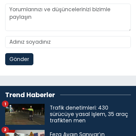
Gönder
Trend Haberler
1
Trafik denetimleri: 430
sürücüye yasal işlem, 35 araç
trafikten men
2
Feza Aygın Sanıvar’ın