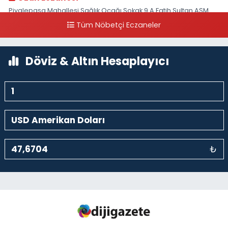
Piyalepaşa Mahallesi Sağlık Ocağı Sokak 9 A Fatih Sultan ASM
Yanı
Tüm Nöbetçi Eczaneler
0 (212) 297 30 13
Yol Tarifi Al
Döviz & Altın Hesaplayıcı
₺