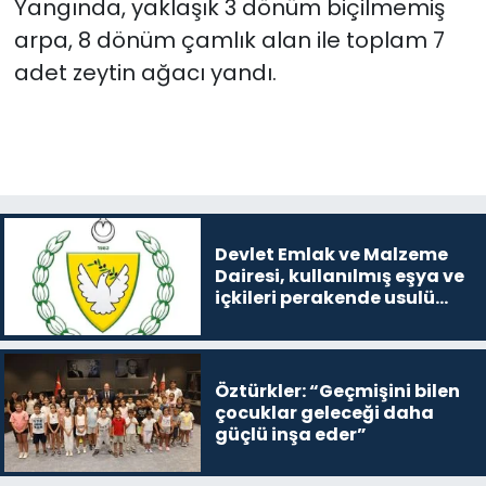
Yangında, yaklaşık 3 dönüm biçilmemiş
arpa, 8 dönüm çamlık alan ile toplam 7
adet zeytin ağacı yandı.
Devlet Emlak ve Malzeme
Dairesi, kullanılmış eşya ve
içkileri perakende usulü
satışa çıkaracak
Öztürkler: “Geçmişini bilen
çocuklar geleceği daha
güçlü inşa eder”