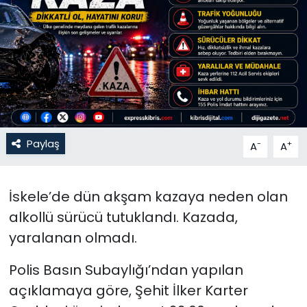
Gündem
KKTC
KKTC YEREL SEÇİM 2018
Kültür Sanat
Paylaş
-
+
A
A
Magazin
İskele’de dün akşam kazaya neden olan
Moda
alkollü sürücü tutuklandı. Kazada,
Nöbetçi Eczaneler
yaralanan olmadı.
Polis Basın Subaylığı’ndan yapılan
Otomobil Dünyası
açıklamaya göre, Şehit İlker Karter
Politika