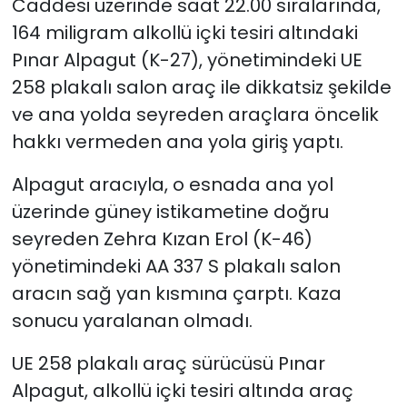
Caddesi üzerinde saat 22.00 sıralarında,
164 miligram alkollü içki tesiri altındaki
SAĞLIK
Pınar Alpagut (K-27), yönetimindeki UE
258 plakalı salon araç ile dikkatsiz şekilde
Spor
ve ana yolda seyreden araçlara öncelik
Teknoloji
hakkı vermeden ana yola giriş yaptı.
TÜRKiYE
Alpagut aracıyla, o esnada ana yol
üzerinde güney istikametine doğru
Video Galeri
seyreden Zehra Kızan Erol (K-46)
yönetimindeki AA 337 S plakalı salon
YAŞAM
aracın sağ yan kısmına çarptı. Kaza
sonucu yaralanan olmadı.
Yazarlar
UE 258 plakalı araç sürücüsü Pınar
Alpagut, alkollü içki tesiri altında araç