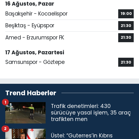
16 Ağustos, Pazar
Başakşehir - Kocaelispor
19:00
Beşiktaş - Eyüpspor
21:30
Amed - Erzurumspor FK
21:30
17 Ağustos, Pazartesi
Samsunspor - Göztepe
21:30
Trend Haberler
1
Trafik denetimleri: 430
sürücüye yasal işlem, 35 araç
trafikten men
2
Üstel: “Guterres’in Kıbrıs