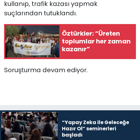
kullanıp, trafik kazası yapmak
suçlarından tutuklandı.
Öztürkler: “Üreten
toplumlar her zaman
kazanır”
Soruşturma devam ediyor.
“Yapay Zeka ile Geleceğe
Hazır Ol” seminerleri
başladı