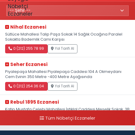
Nihal Eczanesi
Sütlüce Mahallesi Talip Paşa Sokak 14 Sağlık Ocağına Paralel
Sokakta Bademlik Cami Karşısı
0 (212) 255 78 99
Yol Tarifi Al
Seher Eczanesi
Piyalepaşa Mahallesi Piyalepaşa Caddesi 104 A Okmeydanı
Cem Evinin 350 Metre -400 Metre Aşağısında
0 (212) 254 36 04
Yol Tarifi Al
Rebul 1895 Eczanesi
Katip Mustafa Çelebi Mahallesi İstiklal Caddesi Meşelik Sokak, 3B
Akbank Sanat karşısı, Fransız Konsolosluğu Çaprazı
Tüm Nöbetçi Eczaneler
0 (212) 243 69 36
Yol Tarifi Al