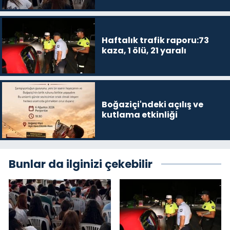
Haftalık trafik raporu:73
kaza, 1 ölü, 21 yaralı
Boğaziçi'ndeki açılış ve
kutlama etkinliği
Bunlar da ilginizi çekebilir