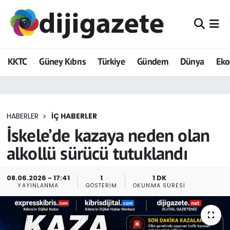
ADVERTORIAL
Hava Durumu
KKTC
Güney Kıbrıs
Türkiye
Gündem
Dünya
Ek
Dijigazete
Trafik Durumu
Dünya
Süper Lig Puan Durumu ve Fikstür
HABERLER
İÇ HABERLER
Eğitim
Tüm Manşetler
İskele’de kazaya neden olan
Ekonomi
Son Dakika Haberleri
alkollü sürücü tutuklandı
Foto Galeri
Haber Arşivi
08.06.2026 - 17:41
1
1 DK
YAYINLANMA
GÖSTERIM
OKUNMA SÜRESI
GEZİ
Güncel