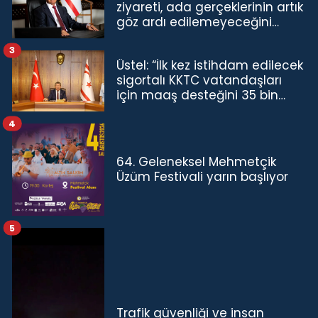
ziyareti, ada gerçeklerinin artık
göz ardı edilemeyeceğini
göstermiştir”
3
Üstel: “İlk kez istihdam edilecek
sigortalı KKTC vatandaşları
için maaş desteğini 35 bin
TL'ye çıkardık”
4
64. Geleneksel Mehmetçik
Üzüm Festivali yarın başlıyor
5
Trafik güvenliği ve insan