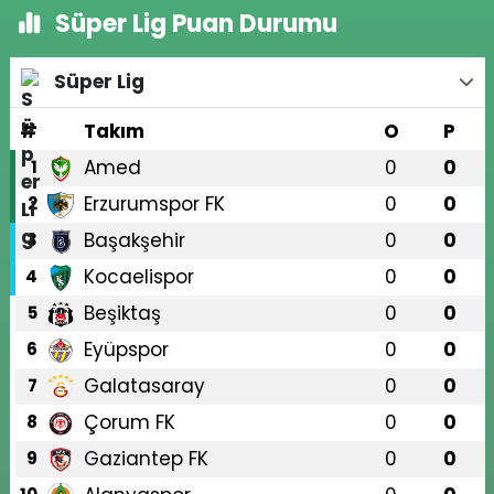
Süper Lig Puan Durumu
Süper Lig
#
Takım
O
P
Amed
0
0
1
Erzurumspor FK
0
0
2
Başakşehir
0
0
3
Kocaelispor
0
0
4
Beşiktaş
0
0
5
Eyüpspor
0
0
6
Galatasaray
0
0
7
Çorum FK
0
0
8
Gaziantep FK
0
0
9