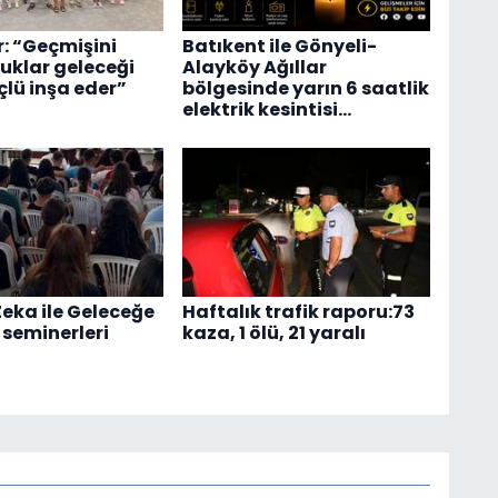
r: “Geçmişini
Batıkent ile Gönyeli-
cuklar geleceği
Alayköy Ağıllar
lü inşa eder”
bölgesinde yarın 6 saatlik
elektrik kesintisi…
eka ile Geleceğe
Haftalık trafik raporu:73
 seminerleri
kaza, 1 ölü, 21 yaralı