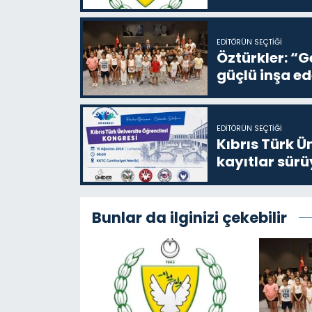
EDITÖRÜN SEÇTIĞI
Öztürkler: “G
güçlü inşa ed
EDITÖRÜN SEÇTIĞI
Kıbrıs Türk Ü
kayıtlar sürü
Bunlar da ilginizi çekebilir