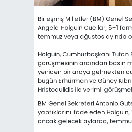
SAĞLIK
Birleşmiş Milletler (BM) Genel Sek
Angela Holguin Cuellar, 5+1 form
Spor
temmuz veya ağustos ayında ola
Teknoloji
Holguin, Cumhurbaşkanı Tufan Er
TÜRKiYE
görüşmesinin ardından basın m
yeniden bir araya gelmekten d
Video Galeri
bugün Erhürman ve Güney Kıbrı
YAŞAM
Hristodulidis ile verimli görüşmele
BM Genel Sekreteri Antonio Guter
Yazarlar
yaptıklarını ifade eden Holguin,
ancak gelecek aylarda, temmuz 