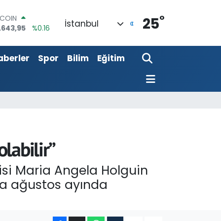
.643,95
%0.16
°
LAR
25
İstanbul
,6006
%0.06
RO
,0250
%0.02
aberler
Spor
Bilim
Eğitim
ERLİN
,2398
%0.2
AM ALTIN
00.87
%0.12
ST100
.799
%70
labilir”
lcisi Maria Angela Holguin
eya ağustos ayında