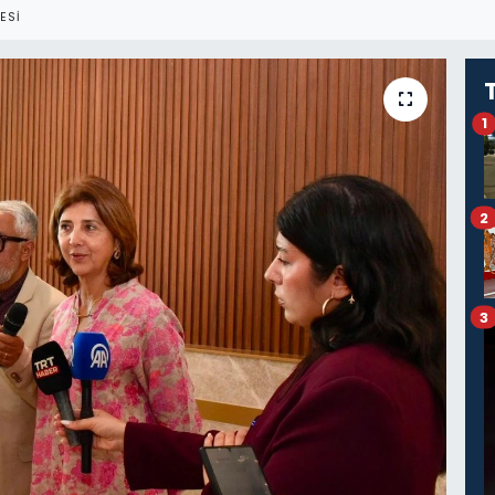
ESI
1
2
3