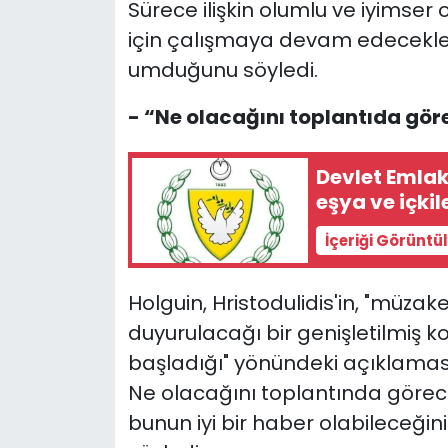
Sürece ilişkin olumlu ve iyimse
için çalışmaya devam edecekleri
umduğunu söyledi.
- “Ne olacağını toplantıda gör
Devlet Emlak
eşya ve içki
İçeriği Görüntü
Holguin, Hristodulidis'in, "müza
duyurulacağı bir genişletilmiş ko
başladığı" yönündeki açıklamasına
Ne olacağını toplantında göreceği
bunun iyi bir haber olabileceğin