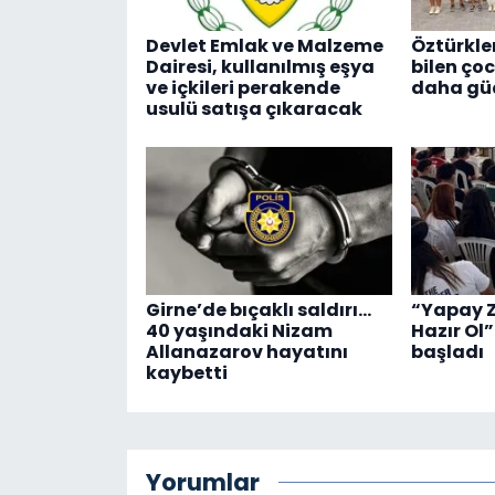
Devlet Emlak ve Malzeme
Öztürkle
Dairesi, kullanılmış eşya
bilen ço
ve içkileri perakende
daha güç
usulü satışa çıkaracak
Girne’de bıçaklı saldırı…
“Yapay Z
40 yaşındaki Nizam
Hazır Ol”
Allanazarov hayatını
başladı
kaybetti
Yorumlar