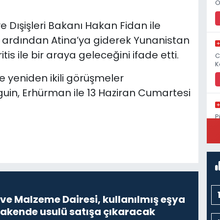
O
 Dışişleri Bakanı Hakan Fidan ile
, ardından Atina’ya giderek Yunanistan
is ile bir araya geleceğini ifade etti.
C
K
 yeniden ikili görüşmeler
guin, Erhürman ile 13 Haziran Cumartesi
P
S
ve Malzeme Dairesi, kullanılmış eşya
erakende usulü satışa çıkaracak