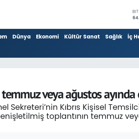
64
DO
47
EU
55
em
Dünya
Ekonomi
Kültür Sanat
Sağlık
İç H
ST
64
GR
65
Bİ
13
 temmuz veya ağustos ayında o
el Sekreteri’nin Kıbrıs Kişisel Temsi
genişletilmiş toplantının temmuz v