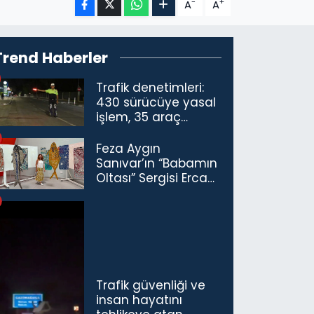
-
+
A
A
Trend Haberler
Trafik denetimleri:
430 sürücüye yasal
işlem, 35 araç
trafikten men
Feza Aygın
Sanıvar’ın “Babamın
Oltası” Sergisi Ercan
Havalimanı’nda
Açıldı
Trafik güvenliği ve
insan hayatını