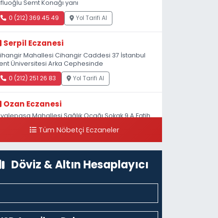
fluoğlu Semt Konağı yanı
0 (212) 369 45 49
Yol Tarifi Al
Serpil Eczanesi
ihangir Mahallesi Cihangir Caddesi 37 İstanbul
ent Üniversitesi Arka Cephesinde
0 (212) 251 26 83
Yol Tarifi Al
Ozan Eczanesi
iyalepaşa Mahallesi Sağlık Ocağı Sokak 9 A Fatih
ultan ASM Yanı
Tüm Nöbetçi Eczaneler
0 (212) 297 30 13
Yol Tarifi Al
Döviz & Altın Hesaplayıcı