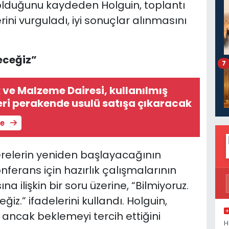
r olduğunu kaydeden Holguin, toplantı
ni vurguladı, iyi sonuçlar alınmasını
eceğiz”
7
 ve Malzeme Dairesi, kullanılmış
leri perakende usulü satışa çıkaracak
le
kerelerin yeniden başlayacağının
nferans için hazırlık çalışmalarının
 ilişkin bir soru üzerine, “Bilmiyoruz.
z.” ifadelerini kullandı. Holguin,
i ancak beklemeyi tercih ettiğini
H