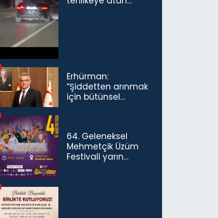
tehlikeye atan
sürücü ve yolcuya
ceza...
Erhürman:
“Şiddetten arınmak
için bütünsel
politikaları
konuşmamız
gerekiyor”
64. Geleneksel
Mehmetçik Üzüm
Festivali yarın
başlıyor