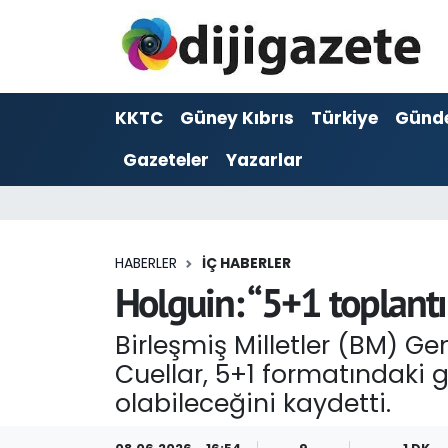
ADVERTORIAL
Hava Durumu
KKTC
Güney Kıbrıs
Türkiye
Günd
Dijigazete
Trafik Durumu
Gazeteler
Yazarlar
Dünya
Süper Lig Puan Durumu ve Fikstür
Eğitim
Tüm Manşetler
HABERLER
İÇ HABERLER
Ekonomi
Son Dakika Haberleri
Holguin: “5+1 toplantı
Foto Galeri
Haber Arşivi
Birleşmiş Milletler (BM) Gen
Cuellar, 5+1 formatındaki 
GEZİ
olabileceğini kaydetti.
Güncel