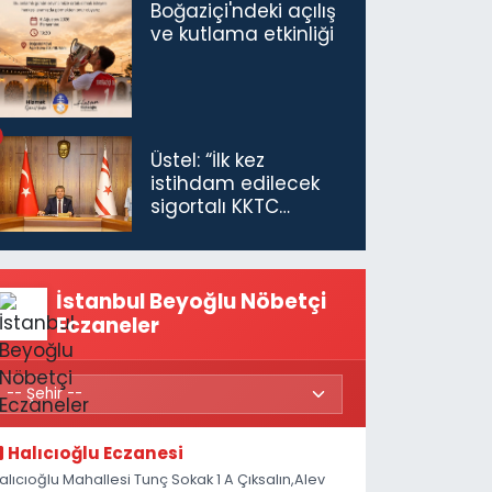
Boğaziçi'ndeki açılış
ve kutlama etkinliği
Üstel: “İlk kez
istihdam edilecek
sigortalı KKTC
vatandaşları için
maaş desteğini 35
bin TL'ye çıkardık”
İstanbul Beyoğlu Nöbetçi
Eczaneler
Halıcıoğlu Eczanesi
alıcıoğlu Mahallesi Tunç Sokak 1 A Çıksalın,Alev