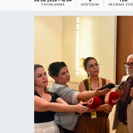
08.06.2026 - 16:54
9
1 DK
YAYINLANMA
GÖSTERIM
OKUNMA SÜR
Gündem
KKTC
KKTC YEREL SEÇİM 2018
Kültür Sanat
Magazin
Moda
Nöbetçi Eczaneler
Otomobil Dünyası
Politika