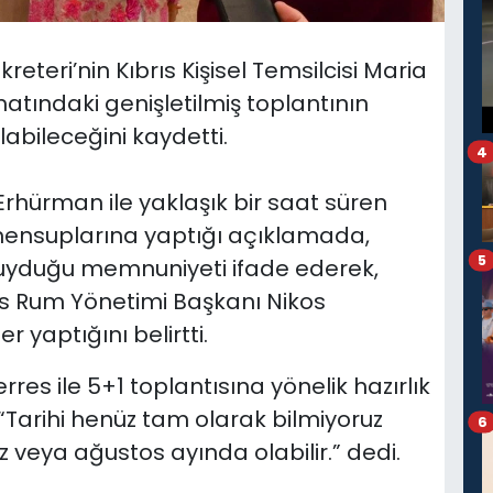
reteri’nin Kıbrıs Kişisel Temsilcisi Maria
atındaki genişletilmiş toplantının
bileceğini kaydetti.
4
hürman ile yaklaşık bir saat süren
ensuplarına yaptığı açıklamada,
5
uyduğu memnuniyeti ifade ederek,
s Rum Yönetimi Başkanı Nikos
r yaptığını belirtti.
res ile 5+1 toplantısına yönelik hazırlık
 “Tarihi henüz tam olarak bilmiyoruz
6
veya ağustos ayında olabilir.” dedi.