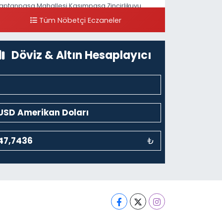
aptanpaşa Mahallesi Kasımpaşa Zincirlikuyu
addesi 123B İstanbul Beyoğlu 4 Nolu ASM Karşısı
Tüm Nöbetçi Eczaneler
0 (212) 297 96 92
Yol Tarifi Al
Döviz & Altın Hesaplayıcı
₺