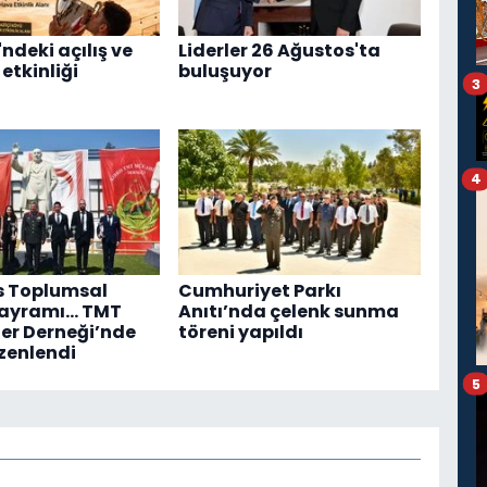
ndeki açılış ve
Liderler 26 Ağustos'ta
etkinliği
buluşuyor
3
4
s Toplumsal
Cumhuriyet Parkı
Bayramı... TMT
Anıtı’nda çelenk sunma
er Derneği’nde
töreni yapıldı
zenlendi
5