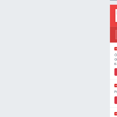
Ö
G
K
P