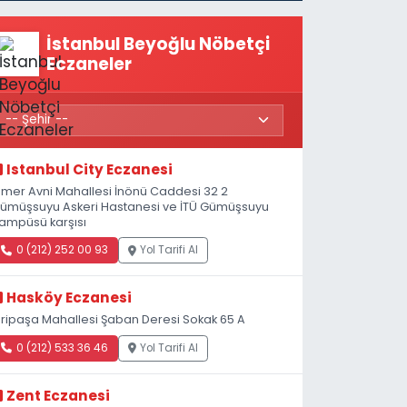
İstanbul Beyoğlu Nöbetçi
Eczaneler
Istanbul City Eczanesi
mer Avni Mahallesi İnönü Caddesi 32 2
ümüşsuyu Askeri Hastanesi ve İTÜ Gümüşsuyu
ampüsü karşısı
0 (212) 252 00 93
Yol Tarifi Al
Hasköy Eczanesi
iripaşa Mahallesi Şaban Deresi Sokak 65 A
0 (212) 533 36 46
Yol Tarifi Al
Zent Eczanesi