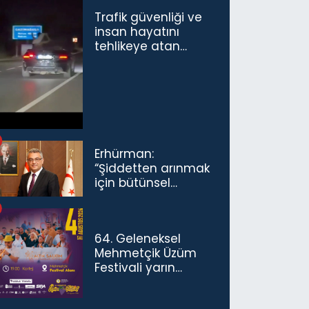
Trafik güvenliği ve
insan hayatını
tehlikeye atan
sürücü ve yolcuya
ceza...
Erhürman:
“Şiddetten arınmak
için bütünsel
politikaları
konuşmamız
gerekiyor”
64. Geleneksel
Mehmetçik Üzüm
Festivali yarın
başlıyor