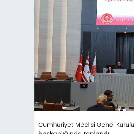
Gündem
KKTC
KKTC YEREL SEÇİM 2018
Kültür Sanat
Magazin
Moda
Nöbetçi Eczaneler
Otomobil Dünyası
Cumhuriyet Meclisi Genel Kurulu 
Politika
başkanlığında toplandı.