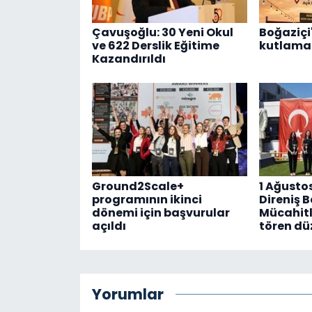
Çavuşoğlu: 30 Yeni Okul
Boğaziçi'
ve 622 Derslik Eğitime
kutlama 
Kazandırıldı
Ground2Scale+
1 Ağusto
programının ikinci
Direniş 
dönemi için başvurular
Mücahitl
açıldı
tören dü
Yorumlar