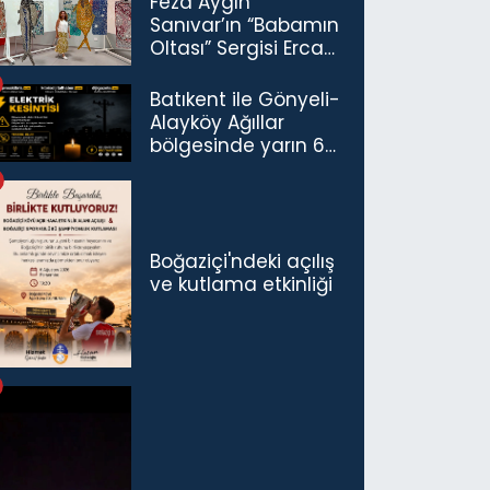
Feza Aygın
Sanıvar’ın “Babamın
Oltası” Sergisi Ercan
Havalimanı’nda
Açıldı
Batıkent ile Gönyeli-
Alayköy Ağıllar
bölgesinde yarın 6
saatlik elektrik
kesintisi…
Boğaziçi'ndeki açılış
ve kutlama etkinliği