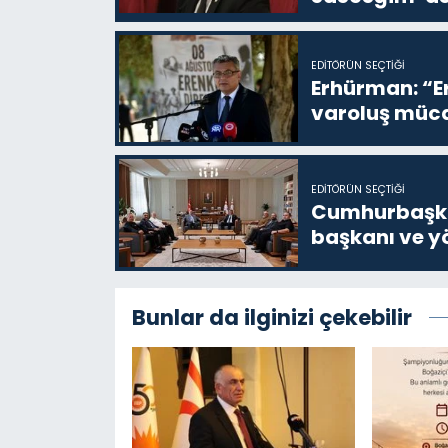
EDITÖRÜN SEÇTIĞI
Erhürman: “Er
varoluş müca
EDITÖRÜN SEÇTIĞI
Cumhurbaşkan
başkanı ve yö
Bunlar da ilginizi çekebilir