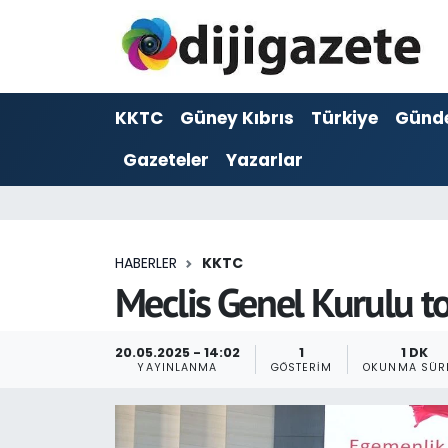
ADVERTORIAL
Hava Durumu
KKTC
Güney Kıbrıs
Türkiye
Günd
Dijigazete
Trafik Durumu
Gazeteler
Yazarlar
Dünya
Süper Lig Puan Durumu ve Fikstür
Eğitim
Tüm Manşetler
HABERLER
KKTC
Ekonomi
Son Dakika Haberleri
Meclis Genel Kurulu t
Foto Galeri
Haber Arşivi
20.05.2025 - 14:02
1
1 DK
YAYINLANMA
GÖSTERIM
OKUNMA SÜR
GEZİ
Güncel