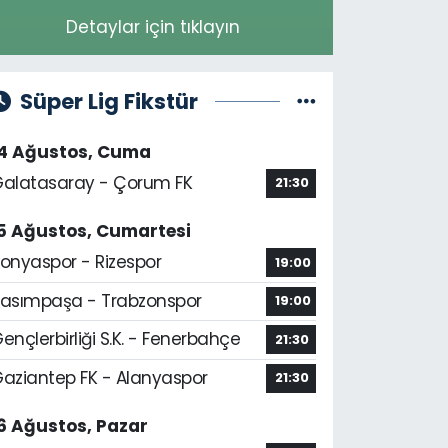
Detaylar için tıklayın
Süper Lig Fikstür
14 Ağustos, Cuma
alatasaray - Çorum FK
21:30
5 Ağustos, Cumartesi
onyaspor - Rizespor
19:00
asımpaşa - Trabzonspor
19:00
ençlerbirliği S.K. - Fenerbahçe
21:30
aziantep FK - Alanyaspor
21:30
6 Ağustos, Pazar