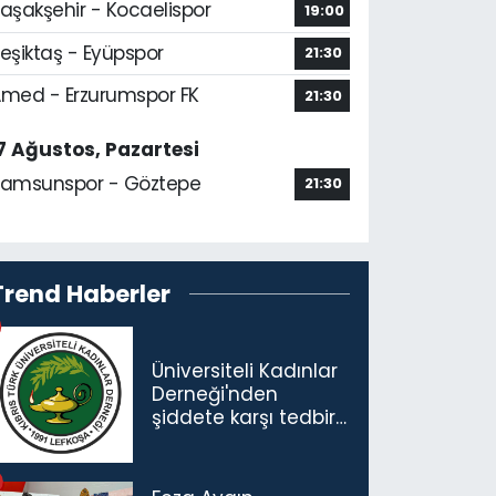
aşakşehir - Kocaelispor
19:00
eşiktaş - Eyüpspor
21:30
med - Erzurumspor FK
21:30
7 Ağustos, Pazartesi
amsunspor - Göztepe
21:30
Trend Haberler
Üniversiteli Kadınlar
Derneği'nden
şiddete karşı tedbir
çağrısı