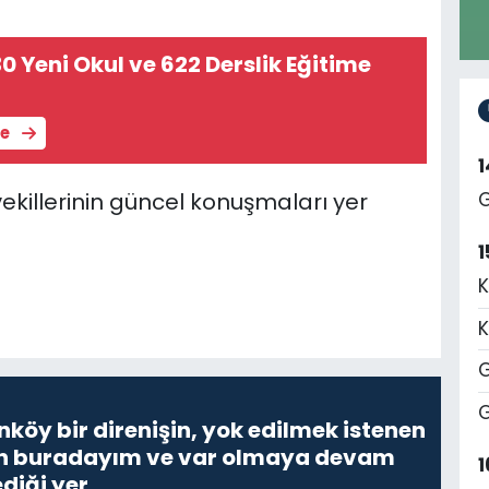
0 Yeni Okul ve 622 Derslik Eğitime
le
killerinin güncel konuşmaları yer
G
1
K
K
G
G
nköy bir direnişin, yok edilmek istenen
Ben buradayım ve var olmaya devam
1
diği yer