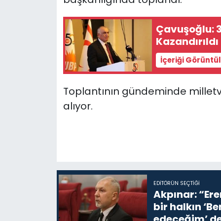
SAĞLIK
Çavuşoğlu: 3
Kazandırıldı
Spor
İçeriği Görüntü
Teknoloji
Toplantının gündeminde milletve
TÜRKiYE
alıyor.
Video Galeri
YAŞAM
Yazarlar
EDITÖRÜN SEÇTIĞI
Akpınar: “Ere
bir halkın ‘
edeceğim’ de