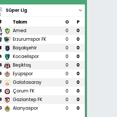
Süper Lig
#
Takım
O
P
Amed
0
0
1
Erzurumspor FK
0
0
2
Başakşehir
0
0
3
Kocaelispor
0
0
4
Beşiktaş
0
0
5
Eyüpspor
0
0
6
Galatasaray
0
0
7
Çorum FK
0
0
8
Gaziantep FK
0
0
9
Alanyaspor
0
0
0