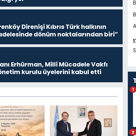
B
B
enköy Direnişi Kıbrıs Türk halkının
A
delesinde dönüm noktalarından biri”
1
S
ı Erhürman, Milli Mücadele Vakfı
netim kurulu üyelerini kabul etti
1
2