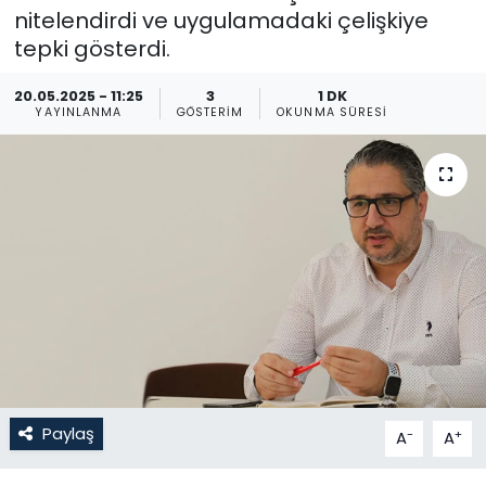
nitelendirdi ve uygulamadaki çelişkiye
Gündem
tepki gösterdi.
KKTC
20.05.2025 - 11:25
3
1 DK
YAYINLANMA
GÖSTERIM
OKUNMA SÜRESI
KKTC YEREL SEÇİM 2018
Kültür Sanat
Magazin
Moda
Nöbetçi Eczaneler
Otomobil Dünyası
Paylaş
-
+
A
A
Politika