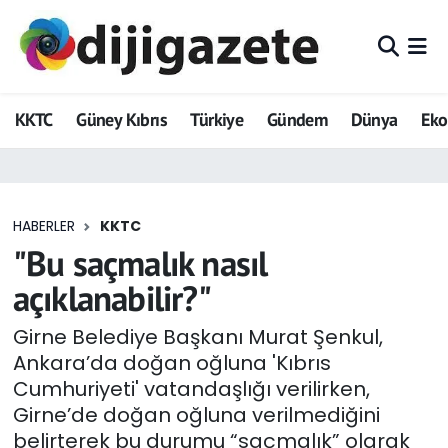
ADVERTORIAL
Hava Durumu
KKTC
Güney Kıbrıs
Türkiye
Gündem
Dünya
Ek
Dijigazete
Trafik Durumu
Dünya
Süper Lig Puan Durumu ve Fikstür
HABERLER
KKTC
Eğitim
Tüm Manşetler
"Bu saçmalık nasıl
Ekonomi
Son Dakika Haberleri
açıklanabilir?"
Foto Galeri
Haber Arşivi
Girne Belediye Başkanı Murat Şenkul,
Ankara’da doğan oğluna 'Kıbrıs
GEZİ
Cumhuriyeti' vatandaşlığı verilirken,
Girne’de doğan oğluna verilmediğini
Güncel
belirterek bu durumu “saçmalık” olarak