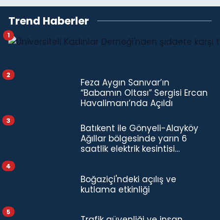
Trend Haberler
1
2
Feza Aygın Sanıvar’ın
“Babamın Oltası” Sergisi Ercan
Havalimanı’nda Açıldı
3
Batıkent ile Gönyeli-Alayköy
Ağıllar bölgesinde yarın 6
saatlik elektrik kesintisi…
4
Boğaziçi'ndeki açılış ve
kutlama etkinliği
5
Trafik güvenliği ve insan