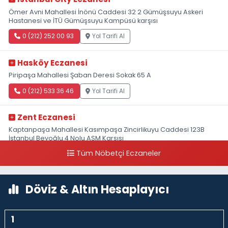
Ömer Avni Mahallesi İnönü Caddesi 32 2 Gümüşsuyu Askeri
Hastanesi ve İTÜ Gümüşsuyu Kampüsü karşısı
0 (212) 252 00 93
Yol Tarifi Al
Hasköy Eczanesi
Piripaşa Mahallesi Şaban Deresi Sokak 65 A
0 (212) 533 36 46
Yol Tarifi Al
Zent Eczanesi
Kaptanpaşa Mahallesi Kasımpaşa Zincirlikuyu Caddesi 123B
İstanbul Beyoğlu 4 Nolu ASM Karşısı
Tüm Nöbetçi Eczaneler
0 (212) 297 96 92
Yol Tarifi Al
Döviz & Altın Hesaplayıcı