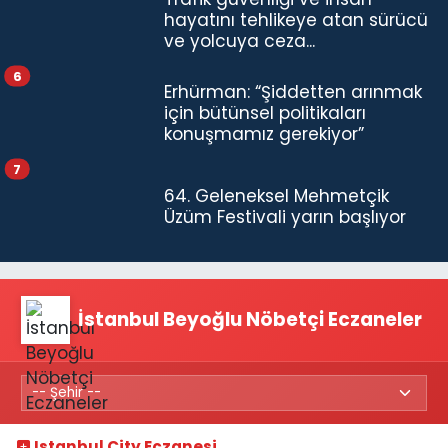
hayatını tehlikeye atan sürücü
ve yolcuya ceza...
6
Erhürman: “Şiddetten arınmak
için bütünsel politikaları
konuşmamız gerekiyor”
7
64. Geleneksel Mehmetçik
Üzüm Festivali yarın başlıyor
İstanbul Beyoğlu Nöbetçi Eczaneler
Istanbul City Eczanesi