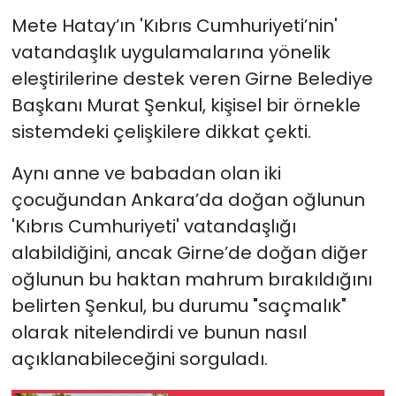
Mete Hatay’ın 'Kıbrıs Cumhuriyeti’nin'
SAĞLIK
vatandaşlık uygulamalarına yönelik
eleştirilerine destek veren Girne Belediye
Spor
Başkanı Murat Şenkul, kişisel bir örnekle
sistemdeki çelişkilere dikkat çekti.
Teknoloji
Aynı anne ve babadan olan iki
TÜRKiYE
çocuğundan Ankara’da doğan oğlunun
Video Galeri
'Kıbrıs Cumhuriyeti' vatandaşlığı
alabildiğini, ancak Girne’de doğan diğer
YAŞAM
oğlunun bu haktan mahrum bırakıldığını
belirten Şenkul, bu durumu "saçmalık"
Yazarlar
olarak nitelendirdi ve bunun nasıl
açıklanabileceğini sorguladı.