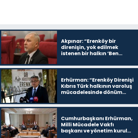
Akpınar: “Erenköy bir
direnişin, yok edilmek
istenen bir halkın ‘Ben
buradayım ve var olmaya
devam edeceğim’ dediği
yer
Erhürman: “Erenköy Direnişi
Kıbrıs Türk halkının varoluş
mücadelesinde dönüm
noktalarından biri”
Cumhurbaşkanı Erhürman,
Milli Mücadele Vakfı
başkanı ve yönetim kurulu
üyelerini kabul etti