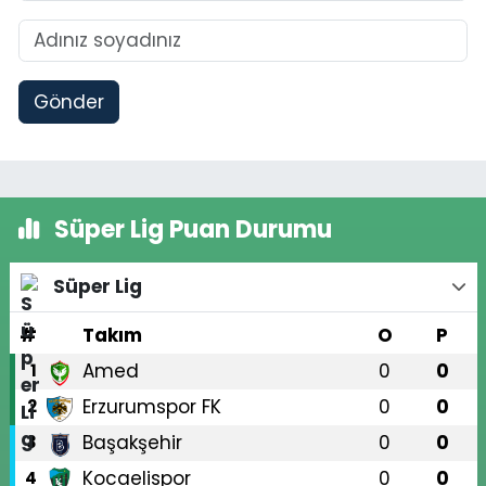
Gönder
Süper Lig Puan Durumu
Süper Lig
#
Takım
O
P
Amed
0
0
1
Erzurumspor FK
0
0
2
Başakşehir
0
0
3
Kocaelispor
0
0
4