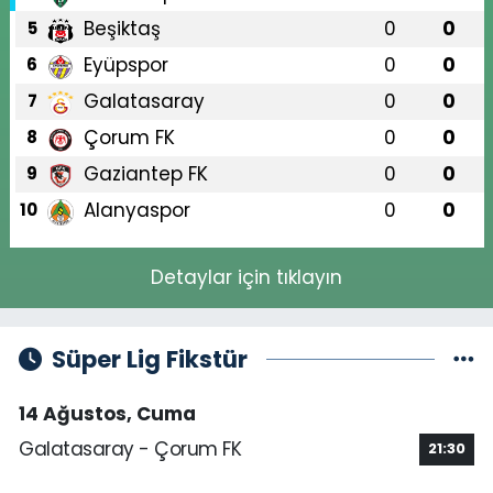
Beşiktaş
0
0
5
Eyüpspor
0
0
6
Galatasaray
0
0
7
Çorum FK
0
0
8
Gaziantep FK
0
0
9
Alanyaspor
0
0
10
Detaylar için tıklayın
Süper Lig Fikstür
14 Ağustos, Cuma
Galatasaray - Çorum FK
21:30