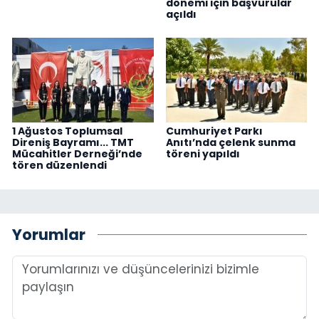
dönemi için başvurular
açıldı
1 Ağustos Toplumsal
Cumhuriyet Parkı
Direniş Bayramı... TMT
Anıtı’nda çelenk sunma
Mücahitler Derneği’nde
töreni yapıldı
tören düzenlendi
Yorumlar