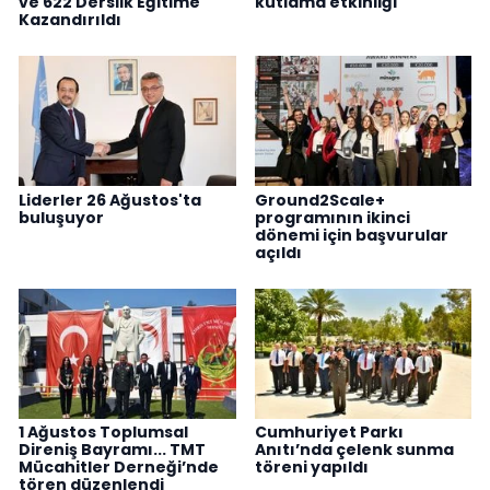
ve 622 Derslik Eğitime
kutlama etkinliği
Kazandırıldı
Liderler 26 Ağustos'ta
Ground2Scale+
buluşuyor
programının ikinci
dönemi için başvurular
açıldı
1 Ağustos Toplumsal
Cumhuriyet Parkı
Direniş Bayramı... TMT
Anıtı’nda çelenk sunma
Mücahitler Derneği’nde
töreni yapıldı
tören düzenlendi