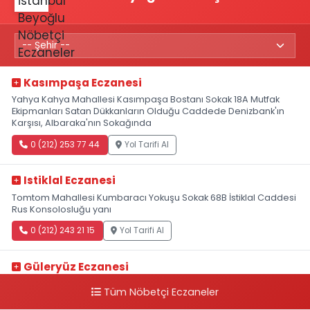
Kasımpaşa Eczanesi
Yahya Kahya Mahallesi Kasımpaşa Bostanı Sokak 18A Mutfak
Ekipmanları Satan Dükkanların Olduğu Caddede Denizbank'ın
Karşısı, Albaraka'nın Sokağında
0 (212) 253 77 44
Yol Tarifi Al
Istiklal Eczanesi
Tomtom Mahallesi Kumbaracı Yokuşu Sokak 68B İstiklal Caddesi
Rus Konsolosluğu yanı
0 (212) 243 21 15
Yol Tarifi Al
Güleryüz Eczanesi
Piripaşa Mahallesi Şaban Deresi Sokak 7 D Koç Müzesi Arkası-
Tüm Nöbetçi Eczaneler
kalaycıbahçe Meydana Doğru