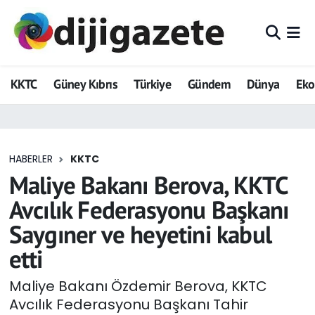
ADVERTORIAL
Hava Durumu
KKTC
Güney Kıbrıs
Türkiye
Gündem
Dünya
Ek
Dijigazete
Trafik Durumu
Dünya
Süper Lig Puan Durumu ve Fikstür
HABERLER
KKTC
Eğitim
Tüm Manşetler
Maliye Bakanı Berova, KKTC
Ekonomi
Son Dakika Haberleri
Avcılık Federasyonu Başkanı
Saygıner ve heyetini kabul
Foto Galeri
Haber Arşivi
etti
GEZİ
Maliye Bakanı Özdemir Berova, KKTC
Avcılık Federasyonu Başkanı Tahir
Güncel