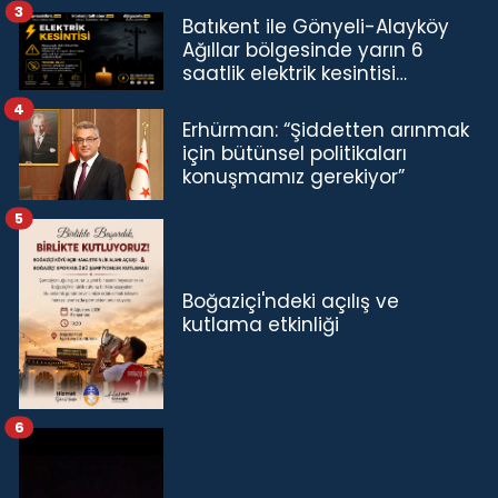
3
Batıkent ile Gönyeli-Alayköy
Ağıllar bölgesinde yarın 6
saatlik elektrik kesintisi…
4
Erhürman: “Şiddetten arınmak
için bütünsel politikaları
konuşmamız gerekiyor”
5
Boğaziçi'ndeki açılış ve
kutlama etkinliği
6