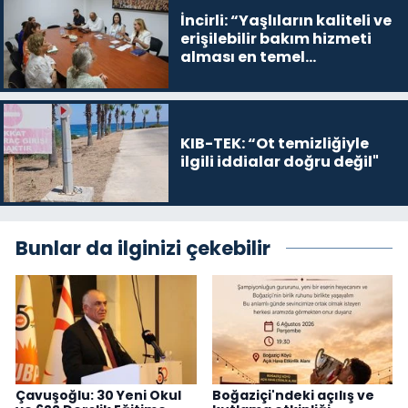
İncirli: “Yaşlıların kaliteli ve
erişilebilir bakım hizmeti
alması en temel
önceliğimiz”
KIB-TEK: “Ot temizliğiyle
ilgili iddialar doğru değil"
Bunlar da ilginizi çekebilir
Çavuşoğlu: 30 Yeni Okul
Boğaziçi'ndeki açılış ve