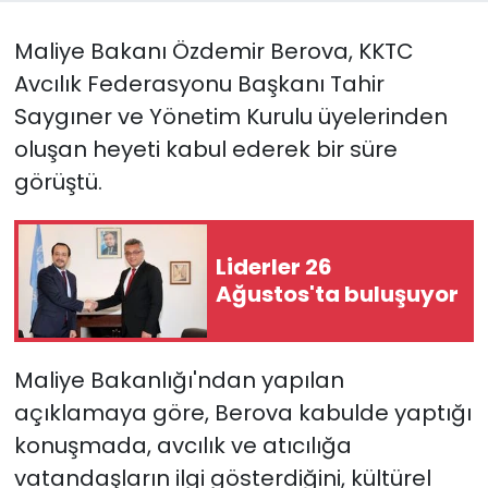
Maliye Bakanı Özdemir Berova, KKTC
SAĞLIK
Avcılık Federasyonu Başkanı Tahir
Spor
Saygıner ve Yönetim Kurulu üyelerinden
oluşan heyeti kabul ederek bir süre
Teknoloji
görüştü.
TÜRKiYE
Liderler 26
Video Galeri
Ağustos'ta buluşuyor
YAŞAM
Maliye Bakanlığı'ndan yapılan
Yazarlar
açıklamaya göre, Berova kabulde yaptığı
konuşmada, avcılık ve atıcılığa
vatandaşların ilgi gösterdiğini, kültürel