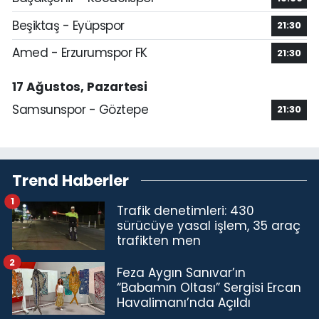
Beşiktaş - Eyüpspor
21:30
Amed - Erzurumspor FK
21:30
17 Ağustos, Pazartesi
Samsunspor - Göztepe
21:30
Trend Haberler
1
Trafik denetimleri: 430
sürücüye yasal işlem, 35 araç
trafikten men
2
Feza Aygın Sanıvar’ın
“Babamın Oltası” Sergisi Ercan
Havalimanı’nda Açıldı