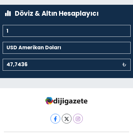
0 (212) 369 95 85
Yol Tarifi Al
Döviz & Altın Hesaplayıcı
₺