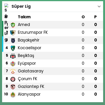
Süper Lig
#
Takım
O
P
Amed
0
0
1
Erzurumspor FK
0
0
2
Başakşehir
0
0
3
Kocaelispor
0
0
4
Beşiktaş
0
0
5
Eyüpspor
0
0
6
Galatasaray
0
0
7
Çorum FK
0
0
8
Gaziantep FK
0
0
9
Alanyaspor
0
0
10