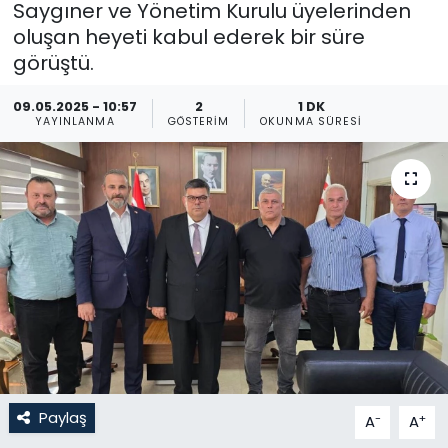
Saygıner ve Yönetim Kurulu üyelerinden
oluşan heyeti kabul ederek bir süre
Gündem
görüştü.
KKTC
09.05.2025 - 10:57
2
1 DK
YAYINLANMA
GÖSTERIM
OKUNMA SÜRESI
KKTC YEREL SEÇİM 2018
Kültür Sanat
Magazin
Moda
Nöbetçi Eczaneler
Otomobil Dünyası
Paylaş
-
+
A
A
Politika