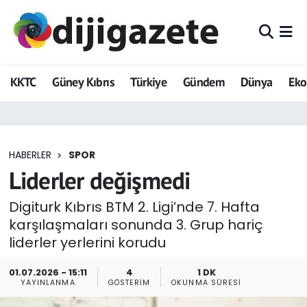
ADVERTORIAL
Hava Durumu
KKTC
Güney Kıbrıs
Türkiye
Gündem
Dünya
Ek
Dijigazete
Trafik Durumu
Dünya
Süper Lig Puan Durumu ve Fikstür
HABERLER
SPOR
Eğitim
Tüm Manşetler
Liderler değişmedi
Ekonomi
Son Dakika Haberleri
Digiturk Kıbrıs BTM 2. Ligi’nde 7. Hafta
karşılaşmaları sonunda 3. Grup hariç
Foto Galeri
Haber Arşivi
liderler yerlerini korudu
GEZİ
01.07.2026 - 15:11
4
1 DK
YAYINLANMA
GÖSTERIM
OKUNMA SÜRESI
Güncel