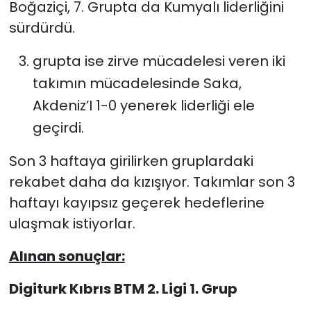
Boğaziçi, 7. Grupta da Kumyalı liderliğini
sürdürdü.
SAĞLIK
grupta ise zirve mücadelesi veren iki
Spor
takımın mücadelesinde Saka,
Teknoloji
Akdeniz’I 1-0 yenerek liderliği ele
geçirdi.
TÜRKiYE
Son 3 haftaya girilirken gruplardaki
Video Galeri
rekabet daha da kızışıyor. Takımlar son 3
haftayı kayıpsız geçerek hedeflerine
YAŞAM
ulaşmak istiyorlar.
Yazarlar
Alınan sonuçlar:
Digiturk Kıbrıs BTM 2. Ligi 1. Grup