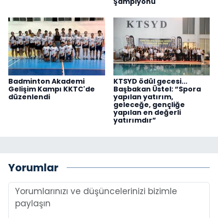
Şampiyonu
Badminton Akademi
KTSYD ödül gecesi...
Gelişim Kampı KKTC'de
Başbakan Üstel: “Spora
düzenlendi
yapılan yatırım,
geleceğe, gençliğe
yapılan en değerli
yatırımdır”
Yorumlar