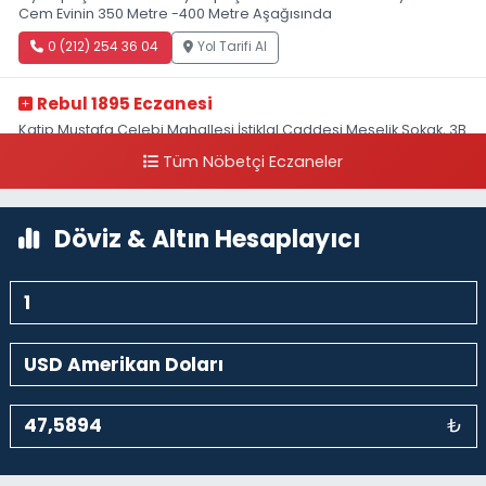
Cem Evinin 350 Metre -400 Metre Aşağısında
0 (212) 254 36 04
Yol Tarifi Al
Rebul 1895 Eczanesi
Katip Mustafa Çelebi Mahallesi İstiklal Caddesi Meşelik Sokak, 3B
Akbank Sanat karşısı, Fransız Konsolosluğu Çaprazı
Tüm Nöbetçi Eczaneler
0 (212) 243 69 36
Yol Tarifi Al
Döviz & Altın Hesaplayıcı
₺