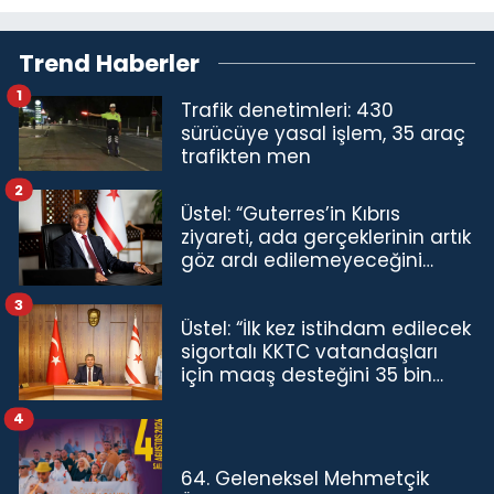
Trend Haberler
1
Trafik denetimleri: 430
sürücüye yasal işlem, 35 araç
trafikten men
2
Üstel: “Guterres’in Kıbrıs
ziyareti, ada gerçeklerinin artık
göz ardı edilemeyeceğini
göstermiştir”
3
Üstel: “İlk kez istihdam edilecek
sigortalı KKTC vatandaşları
için maaş desteğini 35 bin
TL'ye çıkardık”
4
64. Geleneksel Mehmetçik