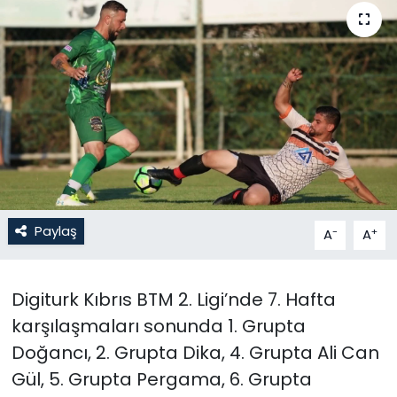
Gündem
KKTC
KKTC YEREL SEÇİM 2018
Kültür Sanat
Magazin
Paylaş
-
+
A
A
Moda
Digiturk Kıbrıs BTM 2. Ligi’nde 7. Hafta
Nöbetçi Eczaneler
karşılaşmaları sonunda 1. Grupta
Otomobil Dünyası
Doğancı, 2. Grupta Dika, 4. Grupta Ali Can
Gül, 5. Grupta Pergama, 6. Grupta
Politika