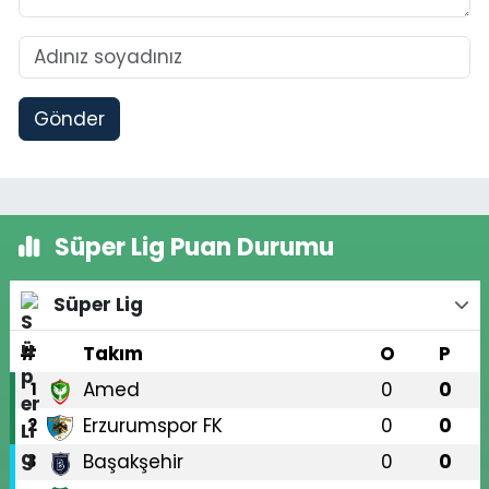
Gönder
Süper Lig Puan Durumu
Süper Lig
#
Takım
O
P
Amed
0
0
1
Erzurumspor FK
0
0
2
Başakşehir
0
0
3