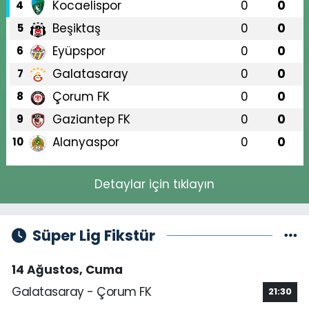
Kocaelispor
0
0
4
Beşiktaş
0
0
5
Eyüpspor
0
0
6
Galatasaray
0
0
7
Çorum FK
0
0
8
Gaziantep FK
0
0
9
Alanyaspor
0
0
10
Detaylar için tıklayın
Süper Lig Fikstür
14 Ağustos, Cuma
Galatasaray - Çorum FK
21:30