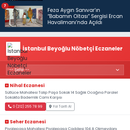
7
Feza Aygın Sanıvar’ın
“Babamın Oltası” Sergisi Ercan
Havalimanı’nda Açıldı
İstanbul Beyoğlu Nöbetçi Eczaneler
Nihal Eczanesi
Sütlüce Mahallesi Talip Paşa Sokak 14 Sağlık Ocağına Paralel
Sokakta Bademlik Cami Karşısı
0 (212) 255 78 99
Yol Tarifi Al
Seher Eczanesi
Piyalepaşa Mahallesi Piyalepaşa Caddesi 104 A Okmeydanı