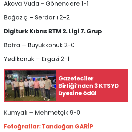
Akova Vuda - Gönendere 1-1
Boğaziçi - Serdarlı 2-2
Digiturk Kıbrıs BTM 2. Ligi 7. Grup
Bafra – Büyükkonuk 2-0
Yedikonuk – Ergazi 2-1
Gazeteciler
Birliği’nden 3 KTSYD
üyesine ödül
Kumyalı – Mehmetçik 9-0
Fotoğraflar: Tandoğan GARİP