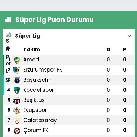
Süper Lig Puan Durumu
Süper Lig
#
Takım
O
P
Amed
0
0
1
Erzurumspor FK
0
0
2
Başakşehir
0
0
3
Kocaelispor
0
0
4
Beşiktaş
0
0
5
Eyüpspor
0
0
6
Galatasaray
0
0
7
Çorum FK
0
0
8