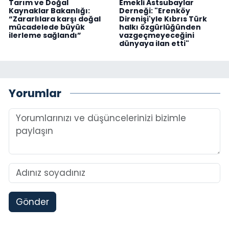
Tarım ve Doğal
Emekli Astsubaylar
Kaynaklar Bakanlığı:
Derneği: "Erenköy
“Zararlılara karşı doğal
Direnişi'yle Kıbrıs Türk
mücadelede büyük
halkı özgürlüğünden
ilerleme sağlandı”
vazgeçmeyeceğini
dünyaya ilan etti"
Yorumlar
Gönder