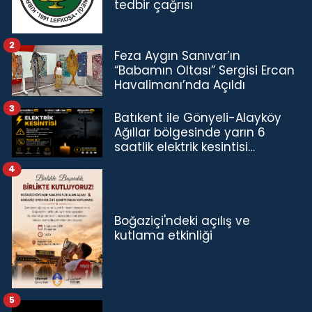
tedbir çağrısı
2
Feza Aygın Sanıvar’ın
“Babamın Oltası” Sergisi Ercan
Havalimanı’nda Açıldı
3
Batıkent ile Gönyeli-Alayköy
Ağıllar bölgesinde yarın 6
saatlik elektrik kesintisi…
4
Boğaziçi'ndeki açılış ve
kutlama etkinliği
5