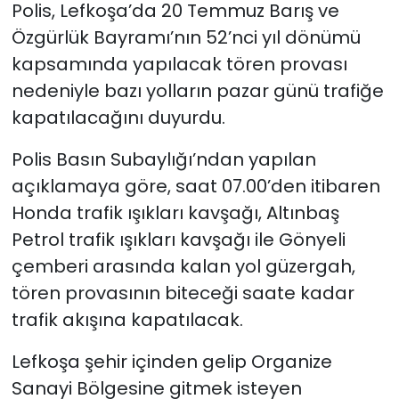
Polis, Lefkoşa’da 20 Temmuz Barış ve
Özgürlük Bayramı’nın 52’nci yıl dönümü
SAĞLIK
kapsamında yapılacak tören provası
Spor
nedeniyle bazı yolların pazar günü trafiğe
kapatılacağını duyurdu.
Teknoloji
Polis Basın Subaylığı’ndan yapılan
TÜRKiYE
açıklamaya göre, saat 07.00’den itibaren
Honda trafik ışıkları kavşağı, Altınbaş
Video Galeri
Petrol trafik ışıkları kavşağı ile Gönyeli
çemberi arasında kalan yol güzergah,
YAŞAM
tören provasının biteceği saate kadar
Yazarlar
trafik akışına kapatılacak.
Lefkoşa şehir içinden gelip Organize
Sanayi Bölgesine gitmek isteyen