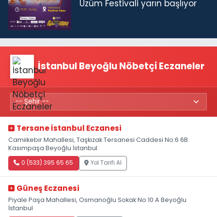
Üzüm Festivali yarın başlıyor
İstanbul Beyoğlu Nöbetçi Eczaneler
Tersane İstanbul Eczanesi
Camiikebir Mahallesi, Taşkızak Tersanesi Caddesi No:6 6B
Kasımpaşa Beyoğlu İstanbul
0 (533) 395 65 65
Yol Tarifi Al
Güneş Eczanesi
Piyale Paşa Mahallesi, Osmanoğlu Sokak No:10 A Beyoğlu
İstanbul