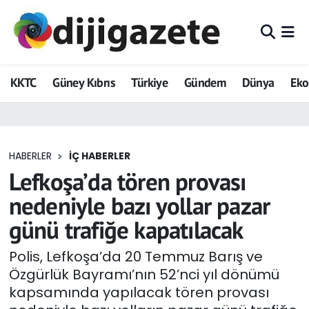
ADVERTORIAL
Hava Durumu
KKTC
Güney Kıbrıs
Türkiye
Gündem
Dünya
Ek
Dijigazete
Trafik Durumu
Dünya
Süper Lig Puan Durumu ve Fikstür
HABERLER
İÇ HABERLER
Eğitim
Tüm Manşetler
Lefkoşa’da tören provası
Ekonomi
Son Dakika Haberleri
nedeniyle bazı yollar pazar
günü trafiğe kapatılacak
Foto Galeri
Haber Arşivi
Polis, Lefkoşa’da 20 Temmuz Barış ve
GEZİ
Özgürlük Bayramı’nın 52’nci yıl dönümü
kapsamında yapılacak tören provası
Güncel