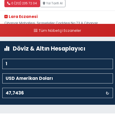
0 (212) 235 72 04
Yol Tarifi Al
Lara Eczanesi
Cihangir Mahallesi, Sıraselviler Caddesi No:73 A Cihangir
Beyoğlu İstanbul
Tüm Nöbetçi Eczaneler
0 (212) 293 90 86
Yol Tarifi Al
Döviz & Altın Hesaplayıcı
₺