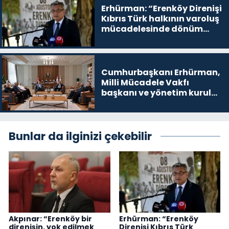
Erhürman: “Erenköy Direnişi
Kıbrıs Türk halkının varoluş
mücadelesinde dönüm
noktalarından biri”
Cumhurbaşkanı Erhürman,
Milli Mücadele Vakfı
başkanı ve yönetim kurulu
üyelerini kabul etti
Bunlar da ilginizi çekebilir
Akpınar: “Erenköy bir
Erhürman: “Erenköy
direnişin, yok edilmek
Direnişi Kıbrıs Türk