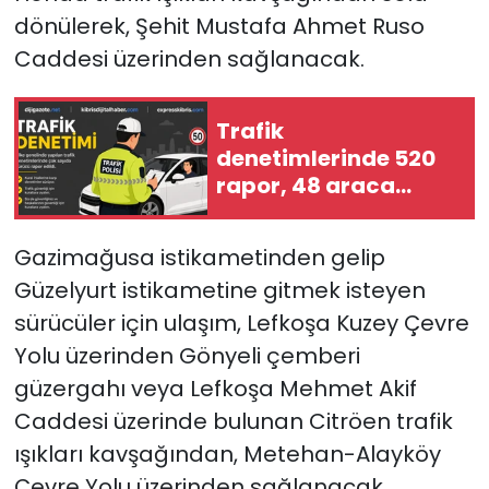
dönülerek, Şehit Mustafa Ahmet Ruso
Caddesi üzerinden sağlanacak.
Trafik
denetimlerinde 520
rapor, 48 araca
trafikten men, 3
tutuklu…
Gazimağusa istikametinden gelip
Güzelyurt istikametine gitmek isteyen
sürücüler için ulaşım, Lefkoşa Kuzey Çevre
Yolu üzerinden Gönyeli çemberi
güzergahı veya Lefkoşa Mehmet Akif
Caddesi üzerinde bulunan Citröen trafik
ışıkları kavşağından, Metehan-Alayköy
Çevre Yolu üzerinden sağlanacak.