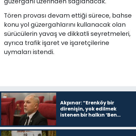
güzergahı üzerinden sağlanacak.
Tören provası devam ettiği sürece, bahse
konu yol güzergahlarını kullanacak olan
sürücülerin yavaş ve dikkatli seyretmeleri,
ayrıca trafik işaret ve işaretçilerine
uymaları istendi.
Akpınar: “Erenköy bir
direnişin, yok edilmek
istenen bir halkın ‘Ben
buradayım ve var olmaya
devam edeceğim’ dediği
yer