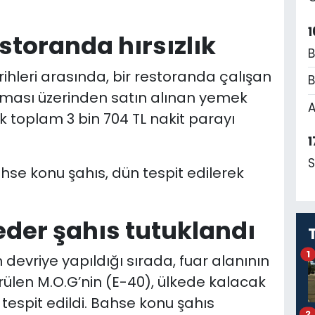
1
estoranda hırsızlık
B
ihleri arasında, bir restoranda çalışan
B
aması üzerinden satın alınan yemek
A
rek toplam 3 bin 704 TL nakit parayı
1
S
hse konu şahıs, dün tespit edilerek
eder şahıs tutuklandı
1
 devriye yapıldığı sırada, fuar alanının
rülen M.O.G’nin (E-40), ülkede kalacak
tespit edildi. Bahse konu şahıs
2