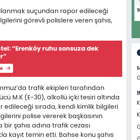
ullanmak suçundan rapor edileceği
1
gilerini görevli polislere veren şahıs,
el: “Erenköy ruhu sonsuza dek
r”
le
G
mmuz’da trafik ekipleri tarafından
1
ü M.K (E-30), alkollü içki tesiri altında
K
ileceği sırada, kendi kimlik bilgileri
K
lgilerini polise vererek başkasının
 bir şahıs adına trafik cezası
G
la kayıt temin etti. Bahse konu şahıs
G