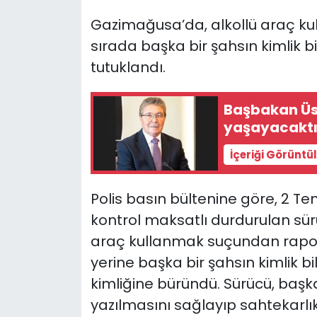
Gazimağusa’da, alkollü araç k
SAĞLIK
sırada başka bir şahsın kimlik bil
tutuklandı.
Spor
Teknoloji
Başbakan Üst
yaşayacaktı
TÜRKiYE
İçeriği Görüntü
Video Galeri
Polis basın bültenine göre, 2 Te
YAŞAM
kontrol maksatlı durdurulan sürüc
araç kullanmak suçundan rapor ed
Yazarlar
yerine başka bir şahsın kimlik bi
kimliğine büründü. Sürücü, başka
yazılmasını sağlayıp sahtekarlık