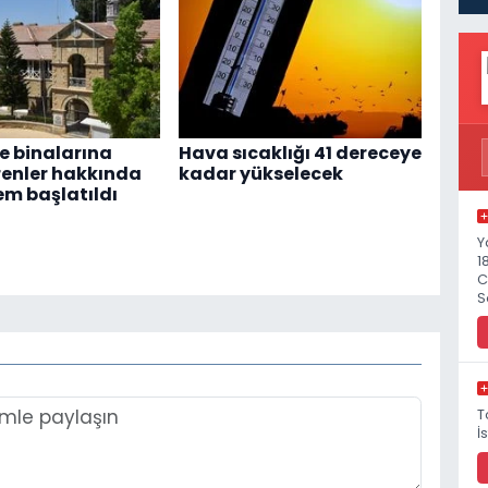
 binalarına
Hava sıcaklığı 41 dereceye
renler hakkında
kadar yükselecek
em başlatıldı
Y
1
C
S
T
İ