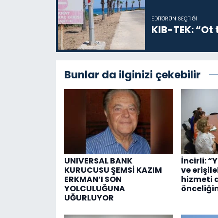
EDITÖRÜN SEÇTIĞI
KIB-TEK: “Ot t
Bunlar da ilginizi çekebilir
UNIVERSAL BANK
İncirli: “
KURUCUSU ŞEMSİ KAZIM
ve erişil
ERKMAN’I SON
hizmeti 
YOLCULUĞUNA
önceliği
UĞURLUYOR