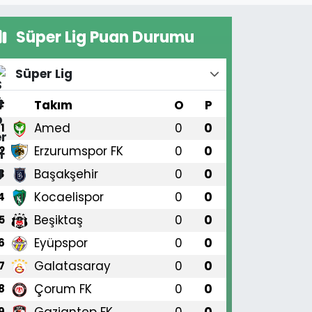
Süper Lig Puan Durumu
Süper Lig
#
Takım
O
P
Amed
0
0
1
Erzurumspor FK
0
0
2
Başakşehir
0
0
3
Kocaelispor
0
0
4
Beşiktaş
0
0
5
Eyüpspor
0
0
6
Galatasaray
0
0
7
Çorum FK
0
0
8
Gaziantep FK
0
0
9