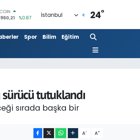
.960,21
%0.87
°
LAR
24
İstanbul
,7436
%0.18
RO
,2510
%0.32
aberler
Spor
Bilim
Eğitim
ERLİN
,4811
%0.38
AM ALTIN
60.55
%0.03
ST100
.779
%-14
 sürücü tutuklandı
eği sırada başka bir
-
+
A
A