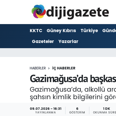
ADVERTORIAL
Hava Durumu
KKTC
Güney Kıbrıs
Türkiye
Günd
Dijigazete
Trafik Durumu
Gazeteler
Yazarlar
Dünya
Süper Lig Puan Durumu ve Fikstür
Eğitim
Tüm Manşetler
HABERLER
İÇ HABERLER
Ekonomi
Son Dakika Haberleri
Gazimağusa’da başkası
Foto Galeri
Haber Arşivi
Gazimağusa’da, alkollü ar
şahsın kimlik bilgilerini gör
GEZİ
09.07.2026 - 16:31
6
1 DK
Güncel
YAYINLANMA
GÖSTERIM
OKUNMA SÜRE