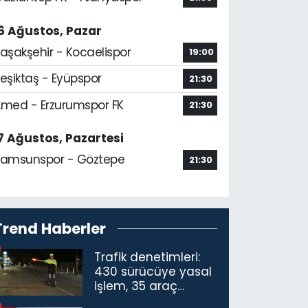
6 Ağustos, Pazar
aşakşehir - Kocaelispor
19:00
eşiktaş - Eyüpspor
21:30
med - Erzurumspor FK
21:30
7 Ağustos, Pazartesi
amsunspor - Göztepe
21:30
Trend Haberler
Trafik denetimleri:
430 sürücüye yasal
işlem, 35 araç
trafikten men