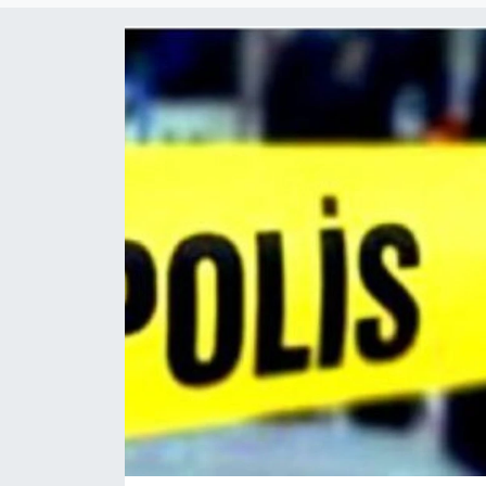
Gündem
KKTC
KKTC YEREL SEÇİM 2018
Kültür Sanat
Magazin
Moda
Nöbetçi Eczaneler
Otomobil Dünyası
Politika