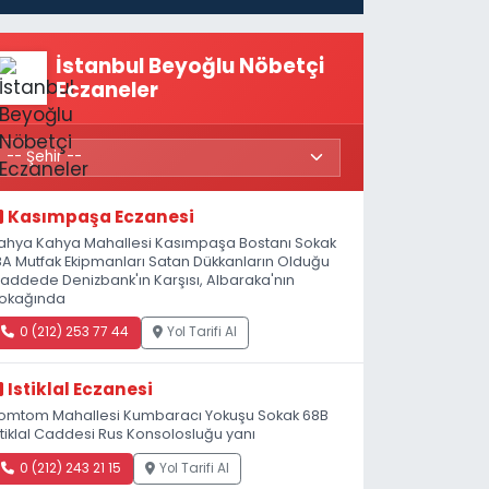
İstanbul Beyoğlu Nöbetçi
Eczaneler
Kasımpaşa Eczanesi
ahya Kahya Mahallesi Kasımpaşa Bostanı Sokak
8A Mutfak Ekipmanları Satan Dükkanların Olduğu
addede Denizbank'ın Karşısı, Albaraka'nın
okağında
0 (212) 253 77 44
Yol Tarifi Al
Istiklal Eczanesi
omtom Mahallesi Kumbaracı Yokuşu Sokak 68B
stiklal Caddesi Rus Konsolosluğu yanı
0 (212) 243 21 15
Yol Tarifi Al