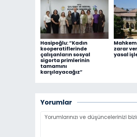
Hasipoğlu: “Kadın
Mahkeme
kooperatiflerinde
zarar ve
çalışanların sosyal
yasal işl
sigorta primlerinin
tamamını
karşılayacağız”
Yorumlar