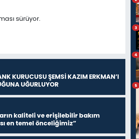
rması sürüyor.
3
4
ANK KURUCUSU ŞEMSİ KAZIM ERKMAN’I
UĞUNA UĞURLUYOR
5
ların kaliteli ve erişilebilir bakım
sı en temel önceliğimiz”