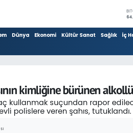
64
DO
47
EU
55
em
Dünya
Ekonomi
Kültür Sanat
Sağlık
İç H
ST
64
GR
66
Bİ
13
nın kimliğine bürünen alkollü
aç kullanmak suçundan rapor edilec
evli polislere veren şahıs, tutuklandı.
SI