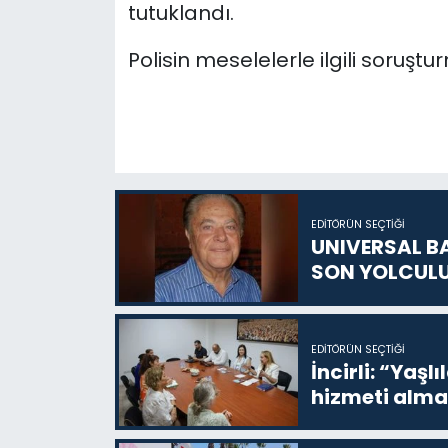
tutuklandı.
Polisin meselelerle ilgili soruştu
EDITÖRÜN SEÇTIĞI
UNIVERSAL B
SON YOLCUL
EDITÖRÜN SEÇTIĞI
İncirli: “Yaşlı
hizmeti alma