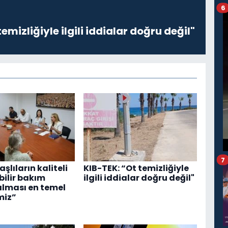
6
emizliğiyle ilgili iddialar doğru değil"
7
Yaşlıların kaliteli
KIB-TEK: “Ot temizliğiyle
ebilir bakım
ilgili iddialar doğru değil"
alması en temel
miz”