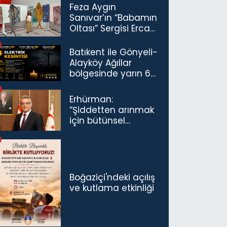
Feza Aygın
Sanıvar’ın “Babamın
Oltası” Sergisi Ercan
Havalimanı’nda
Açıldı
Batıkent ile Gönyeli-
Alayköy Ağıllar
bölgesinde yarın 6
saatlik elektrik
kesintisi…
Erhürman:
“Şiddetten arınmak
için bütünsel
politikaları
konuşmamız
gerekiyor”
Boğaziçi'ndeki açılış
ve kutlama etkinliği