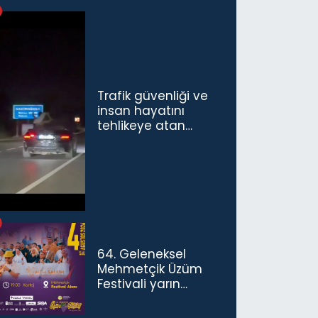
Trafik güvenliği ve
insan hayatını
tehlikeye atan
sürücü ve yolcuya
ceza...
64. Geleneksel
Mehmetçik Üzüm
Festivali yarın
başlıyor