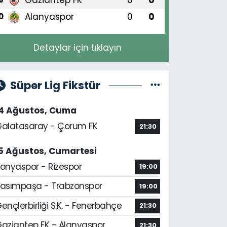
Alanyaspor
0
0
0
Detaylar için tıklayın
Süper Lig Fikstür
14 Ağustos, Cuma
alatasaray - Çorum FK
21:30
5 Ağustos, Cumartesi
onyaspor - Rizespor
19:00
asımpaşa - Trabzonspor
19:00
ençlerbirliği S.K. - Fenerbahçe
21:30
aziantep FK - Alanyaspor
21:30