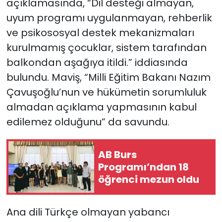
açıklamasında, “Dil desteği almayan,
uyum programı uygulanmayan, rehberlik
ve psikososyal destek mekanizmaları
kurulmamış çocuklar, sistem tarafından
balkondan aşağıya itildi.” iddiasında
bulundu. Maviş, “Milli Eğitim Bakanı Nazım
Çavuşoğlu’nun ve hükümetin sorumluluk
almadan açıklama yapmasının kabul
edilemez olduğunu” da savundu.
AB Burs
Programı’ndan 18
öğrenci mezun oldu
Ana dili Türkçe olmayan yabancı