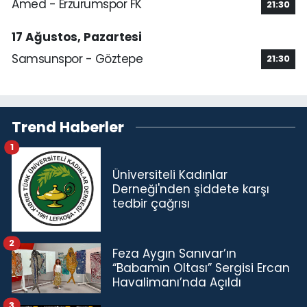
Amed - Erzurumspor FK
21:30
17 Ağustos, Pazartesi
Samsunspor - Göztepe
21:30
Trend Haberler
1
Üniversiteli Kadınlar
Derneği'nden şiddete karşı
tedbir çağrısı
2
Feza Aygın Sanıvar’ın
“Babamın Oltası” Sergisi Ercan
Havalimanı’nda Açıldı
3