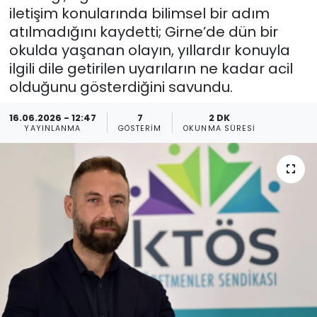
iletişim konularında bilimsel bir adım
Gündem
atılmadığını kaydetti; Girne’de dün bir
okulda yaşanan olayın, yıllardır konuyla
KKTC
ilgili dile getirilen uyarıların ne kadar acil
olduğunu gösterdiğini savundu.
KKTC YEREL SEÇİM 2018
16.06.2026 - 12:47
7
2 DK
YAYINLANMA
GÖSTERIM
OKUNMA SÜRESI
Kültür Sanat
Magazin
Moda
Nöbetçi Eczaneler
Otomobil Dünyası
Politika