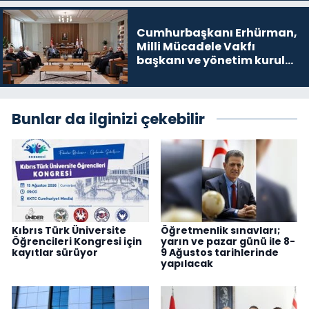
Cumhurbaşkanı Erhürman,
Milli Mücadele Vakfı
başkanı ve yönetim kurulu
üyelerini kabul etti
Bunlar da ilginizi çekebilir
Kıbrıs Türk Üniversite
Öğretmenlik sınavları;
Öğrencileri Kongresi için
yarın ve pazar günü ile 8-
kayıtlar sürüyor
9 Ağustos tarihlerinde
yapılacak