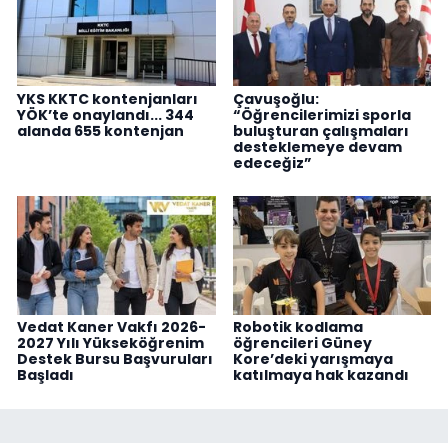
YKS KKTC kontenjanları
Çavuşoğlu:
YÖK’te onaylandı... 344
“Öğrencilerimizi sporla
alanda 655 kontenjan
buluşturan çalışmaları
desteklemeye devam
edeceğiz”
Vedat Kaner Vakfı 2026-
Robotik kodlama
2027 Yılı Yükseköğrenim
öğrencileri Güney
Destek Bursu Başvuruları
Kore’deki yarışmaya
Başladı
katılmaya hak kazandı