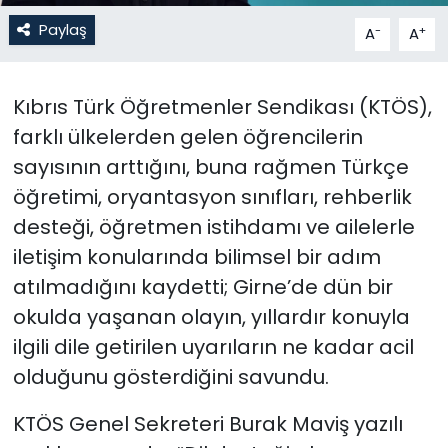
Paylaş
-
+
A
A
SAĞLIK
Spor
Kıbrıs Türk Öğretmenler Sendikası (KTÖS),
farklı ülkelerden gelen öğrencilerin
Teknoloji
sayısının arttığını, buna rağmen Türkçe
öğretimi, oryantasyon sınıfları, rehberlik
TÜRKiYE
desteği, öğretmen istihdamı ve ailelerle
Video Galeri
iletişim konularında bilimsel bir adım
atılmadığını kaydetti; Girne’de dün bir
YAŞAM
okulda yaşanan olayın, yıllardır konuyla
ilgili dile getirilen uyarıların ne kadar acil
Yazarlar
olduğunu gösterdiğini savundu.
KTÖS Genel Sekreteri Burak Maviş yazılı