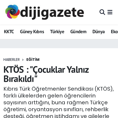
ADVERTORIAL
Hava Durumu
KKTC
Güney Kıbrıs
Türkiye
Gündem
Dünya
Ek
Dijigazete
Trafik Durumu
Dünya
Süper Lig Puan Durumu ve Fikstür
HABERLER
EĞITIM
Eğitim
Tüm Manşetler
KTÖS : "Çocuklar Yalnız
Ekonomi
Son Dakika Haberleri
Bırakıldı"
Foto Galeri
Haber Arşivi
Kıbrıs Türk Öğretmenler Sendikası (KTÖS),
farklı ülkelerden gelen öğrencilerin
GEZİ
sayısının arttığını, buna rağmen Türkçe
öğretimi, oryantasyon sınıfları, rehberlik
Güncel
desteği, öğretmen istihdamı ve ailelerle