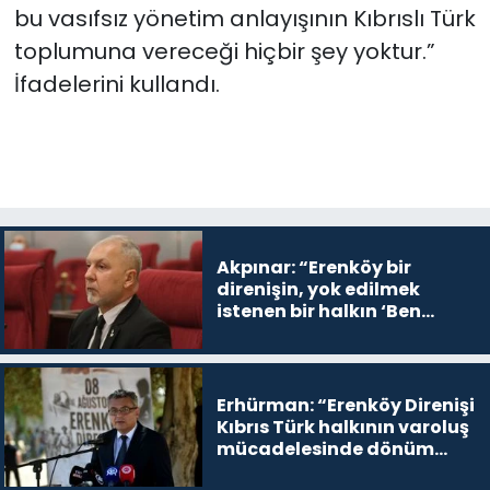
bu vasıfsız yönetim anlayışının Kıbrıslı Türk
toplumuna vereceği hiçbir şey yoktur.”
İfadelerini kullandı.
Akpınar: “Erenköy bir
direnişin, yok edilmek
istenen bir halkın ‘Ben
buradayım ve var olmaya
devam edeceğim’ dediği
yer
Erhürman: “Erenköy Direnişi
Kıbrıs Türk halkının varoluş
mücadelesinde dönüm
noktalarından biri”