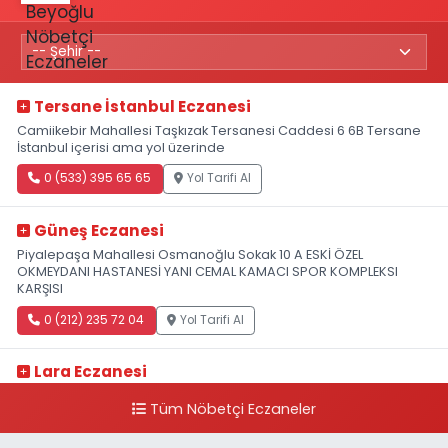
Tersane İstanbul Eczanesi
Camiikebir Mahallesi Taşkızak Tersanesi Caddesi 6 6B Tersane
İstanbul içerisi ama yol üzerinde
0 (533) 395 65 65
Yol Tarifi Al
Güneş Eczanesi
Piyalepaşa Mahallesi Osmanoğlu Sokak 10 A ESKİ ÖZEL
OKMEYDANI HASTANESİ YANI CEMAL KAMACI SPOR KOMPLEKSI
KARŞISI
0 (212) 235 72 04
Yol Tarifi Al
Lara Eczanesi
Cihangir Mahallesi Sıraselviler Caddesi 73 A TAKSİM İLK YARDIM
Tüm Nöbetçi Eczaneler
HASTANESİ KARŞISI
0 (212) 293 90 86
Yol Tarifi Al