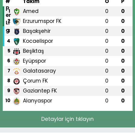
#
Takım
O
P
Amed
0
0
1
Erzurumspor FK
0
0
2
Başakşehir
0
0
3
Kocaelispor
0
0
4
Beşiktaş
0
0
5
Eyüpspor
0
0
6
Galatasaray
0
0
7
Çorum FK
0
0
8
Gaziantep FK
0
0
9
Alanyaspor
0
0
10
Detaylar için tıklayın