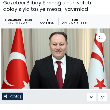
Gazeteci Bilbay Eminoğlu’nun vefatı
dolayısıyla taziye mesajı yayımladı.
Gündem
16.06.2026 - 11:25
5
1 DK
KKTC
YAYINLANMA
GÖSTERIM
OKUNMA SÜRESI
KKTC YEREL SEÇİM 2018
Kültür Sanat
Magazin
Moda
Nöbetçi Eczaneler
Otomobil Dünyası
Paylaş
-
+
A
A
Politika