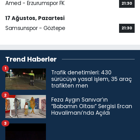
Amed - Erzurumspor FK
21:30
17 Ağustos, Pazartesi
Samsunspor - Göztepe
21:30
Trend Haberler
1
Trafik denetimleri: 430
sürücüye yasal işlem, 35 araç
trafikten men
2
Feza Aygın Sanıvar’ın
“Babamın Oltası” Sergisi Ercan
Havalimanı’nda Açıldı
3