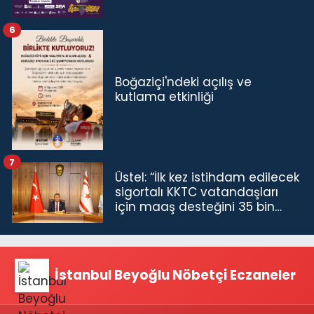
6
Boğaziçi'ndeki açılış ve
kutlama etkinliği
7
Üstel: “İlk kez istihdam edilecek
sigortalı KKTC vatandaşları
için maaş desteğini 35 bin
TL'ye çıkardık”
İstanbul Beyoğlu Nöbetçi Eczaneler