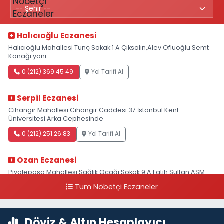
Halıcıoğlu Eczanesi
Halıcıoğlu Mahallesi Tunç Sokak 1 A Çıksalın,Alev Ofluoğlu Semt
Konağı yanı
0 (212) 369 45 49
Yol Tarifi Al
Serpil Eczanesi
Cihangir Mahallesi Cihangir Caddesi 37 İstanbul Kent
Üniversitesi Arka Cephesinde
0 (212) 251 26 83
Yol Tarifi Al
Ozan Eczanesi
Piyalepaşa Mahallesi Sağlık Ocağı Sokak 9 A Fatih Sultan ASM
Yanı
Tüm Nöbetçi Eczaneler
0 (212) 297 30 13
Yol Tarifi Al
Döviz & Altın Hesaplayıcı