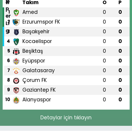
#
Takım
O
P
Amed
0
0
1
Erzurumspor FK
0
0
2
Başakşehir
0
0
3
Kocaelispor
0
0
4
Beşiktaş
0
0
5
Eyüpspor
0
0
6
Galatasaray
0
0
7
Çorum FK
0
0
8
Gaziantep FK
0
0
9
Alanyaspor
0
0
10
Detaylar için tıklayın