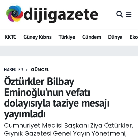
ADVERTORIAL
Hava Durumu
KKTC
Güney Kıbrıs
Türkiye
Gündem
Dünya
Ek
Dijigazete
Trafik Durumu
Dünya
Süper Lig Puan Durumu ve Fikstür
HABERLER
GÜNCEL
Eğitim
Tüm Manşetler
Öztürkler Bilbay
Ekonomi
Son Dakika Haberleri
Eminoğlu’nun vefatı
dolayısıyla taziye mesajı
Foto Galeri
Haber Arşivi
yayımladı
GEZİ
Cumhuriyet Meclisi Başkanı Ziya Öztürkler,
Gıynık Gazetesi Genel Yayın Yönetmeni,
Güncel