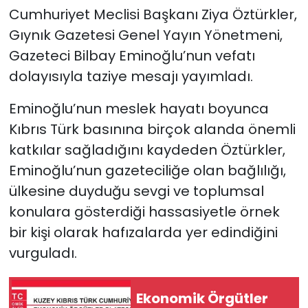
Cumhuriyet Meclisi Başkanı Ziya Öztürkler,
SAĞLIK
Gıynık Gazetesi Genel Yayın Yönetmeni,
Gazeteci Bilbay Eminoğlu’nun vefatı
Spor
dolayısıyla taziye mesajı yayımladı.
Teknoloji
Eminoğlu’nun meslek hayatı boyunca
Kıbrıs Türk basınına birçok alanda önemli
TÜRKiYE
katkılar sağladığını kaydeden Öztürkler,
Eminoğlu’nun gazeteciliğe olan bağlılığı,
Video Galeri
ülkesine duyduğu sevgi ve toplumsal
YAŞAM
konulara gösterdiği hassasiyetle örnek
bir kişi olarak hafızalarda yer edindiğini
Yazarlar
vurguladı.
Ekonomik Örgütler