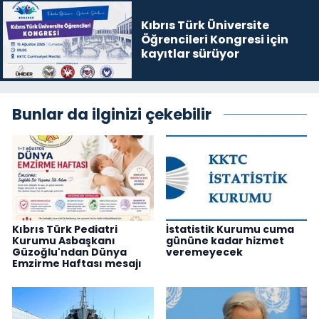
Kıbrıs Türk Üniversite
Öğrencileri Kongresi için
kayıtlar sürüyor
Bunlar da ilginizi çekebilir
Kıbrıs Türk Pediatri
İstatistik Kurumu cuma
Kurumu Asbaşkanı
gününe kadar hizmet
Güzoğlu'ndan Dünya
veremeyecek
Emzirme Haftası mesajı