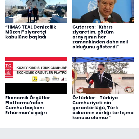
“HMAS TEAL Denizcilik
Guterres: "Kıbrıs
Müzesi” ziyaretçi
ziyaretim, çözüm
kabulüne başladı
arayışının her
zamankinden daha acil
olduğunu gösterdi"
Ekonomik Örgütler
Öztürkler: "Türkiye
Platformu’ndan
Cumhuriyeti'nin
Cumhurbaşkanı
garantörlüğü, Türk
Erhürman’a çağrı
askerinin varlığı tartışma
konusu olamaz"