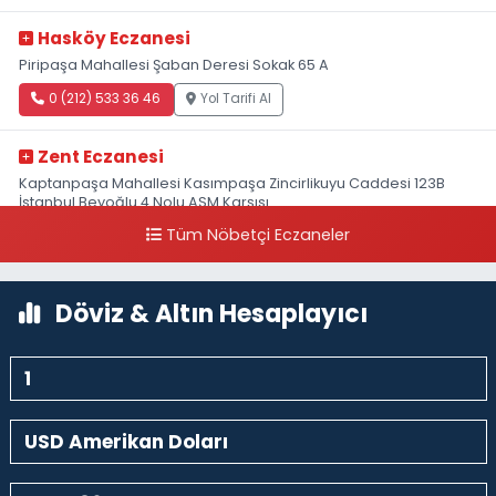
Hasköy Eczanesi
Piripaşa Mahallesi Şaban Deresi Sokak 65 A
0 (212) 533 36 46
Yol Tarifi Al
Zent Eczanesi
Kaptanpaşa Mahallesi Kasımpaşa Zincirlikuyu Caddesi 123B
İstanbul Beyoğlu 4 Nolu ASM Karşısı
Tüm Nöbetçi Eczaneler
0 (212) 297 96 92
Yol Tarifi Al
Döviz & Altın Hesaplayıcı