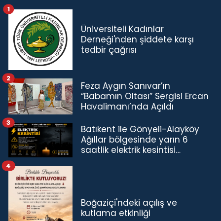
1
Üniversiteli Kadınlar
Derneği'nden şiddete karşı
tedbir çağrısı
2
Feza Aygın Sanıvar’ın
“Babamın Oltası” Sergisi Ercan
Havalimanı’nda Açıldı
3
Batıkent ile Gönyeli-Alayköy
Ağıllar bölgesinde yarın 6
saatlik elektrik kesintisi…
4
Boğaziçi'ndeki açılış ve
kutlama etkinliği