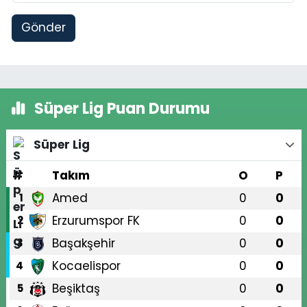
Gönder
Süper Lig Puan Durumu
Süper Lig
#
Takım
O
P
Amed
0
0
1
Erzurumspor FK
0
0
2
Başakşehir
0
0
3
Kocaelispor
0
0
4
Beşiktaş
0
0
5