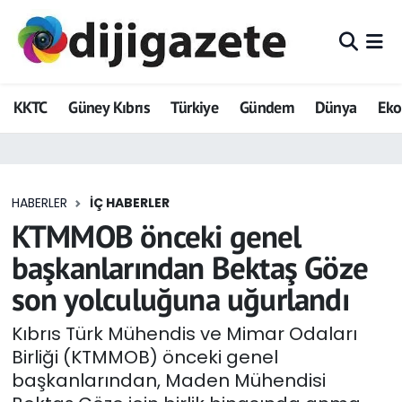
ADVERTORIAL
Hava Durumu
KKTC
Güney Kıbrıs
Türkiye
Gündem
Dünya
Ek
Dijigazete
Trafik Durumu
Dünya
Süper Lig Puan Durumu ve Fikstür
HABERLER
İÇ HABERLER
Eğitim
Tüm Manşetler
KTMMOB önceki genel
Ekonomi
Son Dakika Haberleri
başkanlarından Bektaş Göze
son yolculuğuna uğurlandı
Foto Galeri
Haber Arşivi
Kıbrıs Türk Mühendis ve Mimar Odaları
GEZİ
Birliği (KTMMOB) önceki genel
başkanlarından, Maden Mühendisi
Güncel