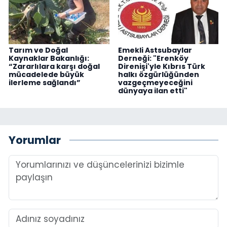
Tarım ve Doğal
Emekli Astsubaylar
Kaynaklar Bakanlığı:
Derneği: "Erenköy
“Zararlılara karşı doğal
Direnişi'yle Kıbrıs Türk
mücadelede büyük
halkı özgürlüğünden
ilerleme sağlandı”
vazgeçmeyeceğini
dünyaya ilan etti"
Yorumlar