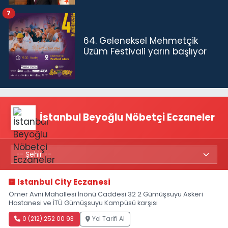
7
64. Geleneksel Mehmetçik
Üzüm Festivali yarın başlıyor
İstanbul Beyoğlu Nöbetçi Eczaneler
Istanbul City Eczanesi
Ömer Avni Mahallesi İnönü Caddesi 32 2 Gümüşsuyu Askeri
Hastanesi ve İTÜ Gümüşsuyu Kampüsü karşısı
0 (212) 252 00 93
Yol Tarifi Al