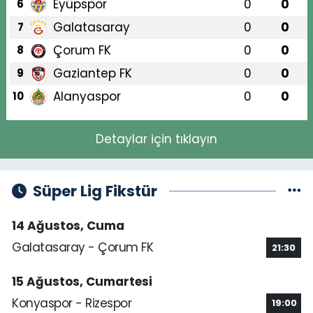
Eyüpspor
0
0
6
Galatasaray
0
0
7
Çorum FK
0
0
8
Gaziantep FK
0
0
9
Alanyaspor
0
0
10
Detaylar için tıklayın
Süper Lig Fikstür
14 Ağustos, Cuma
Galatasaray - Çorum FK
21:30
15 Ağustos, Cumartesi
Konyaspor - Rizespor
19:00