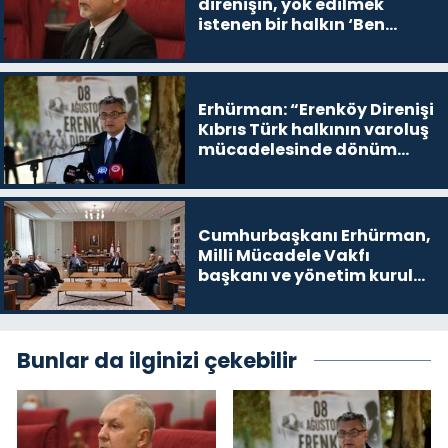
direnişin, yok edilmek
istenen bir halkın ‘Ben
buradayım ve var olmaya
devam edeceğim’ dediği
yer
Erhürman: “Erenköy Direnişi
Kıbrıs Türk halkının varoluş
mücadelesinde dönüm
noktalarından biri”
Cumhurbaşkanı Erhürman,
Milli Mücadele Vakfı
başkanı ve yönetim kurulu
üyelerini kabul etti
Bunlar da ilginizi çekebilir