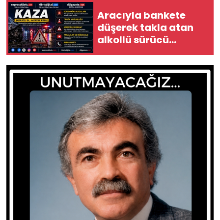
Aracıyla bankete
SAĞLIK
düşerek takla atan
alkollü sürücü
Spor
yaralandı
Teknoloji
TÜRKiYE
Video Galeri
YAŞAM
Yazarlar