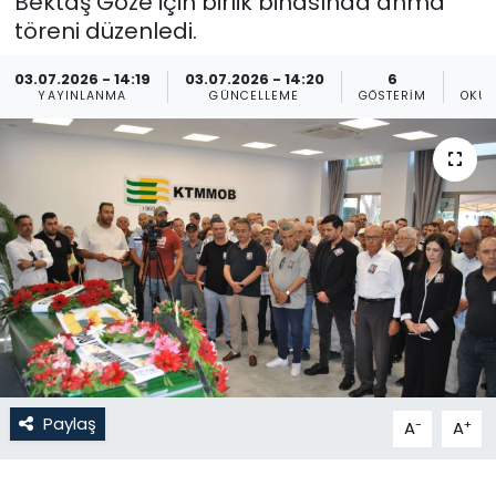
Bektaş Göze için birlik binasında anma
töreni düzenledi.
Gündem
03.07.2026 - 14:19
03.07.2026 - 14:20
6
KKTC
YAYINLANMA
GÜNCELLEME
GÖSTERIM
OKUN
KKTC YEREL SEÇİM 2018
Kültür Sanat
Magazin
Moda
Nöbetçi Eczaneler
Paylaş
-
+
A
A
Otomobil Dünyası
Politika