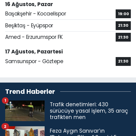
16 Ağustos, Pazar
Başakşehir - Kocaelispor
19:00
Beşiktaş - Eyüpspor
21:30
Amed - Erzurumspor FK
21:30
17 Ağustos, Pazartesi
Samsunspor - Göztepe
21:30
Trend Haberler
1
Trafik denetimleri: 430
sürücüye yasal işlem, 35 araç
trafikten men
2
Feza Aygın Sanıvar’ın