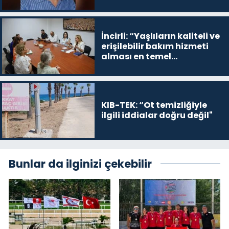
İncirli: “Yaşlıların kaliteli ve
erişilebilir bakım hizmeti
alması en temel
önceliğimiz”
KIB-TEK: “Ot temizliğiyle
ilgili iddialar doğru değil"
Bunlar da ilginizi çekebilir