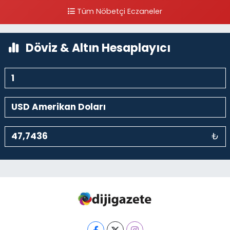
Piripaşa Mahallesi Şaban Deresi Sokak 7 D Koç Müzesi Arkası-
Tüm Nöbetçi Eczaneler
kalaycıbahçe Meydana Doğru
0 (212) 369 95 85
Yol Tarifi Al
Döviz & Altın Hesaplayıcı
₺