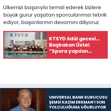
Ülkemizi başarıyla temsil ederek bizlere
büyük gurur yaşatan sporcularımızı tebrik
ediyor, başarılarının devamını diliyoruz.
KTSYD ödül gecesi...
Başbakan Üstel:
“Spora yapılan
yatırım, geleceğe,
gençliğe yapılan en
değerli yatırımdır”
UNIVERSAL BANK KURUCUSU
ŞEMSİ KAZIM ERKMAN’I SON
YOLCULUĞUNA UĞURLUYOR