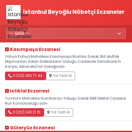
İstanbul Beyoğlu Nöbetçi Eczaneler
Kasımpaşa Eczanesi
Yahya Kahya Mahallesi Kasımpaşa Bostanı Sokak 18A Mutfak
Ekipmanları Satan Dükkanların Olduğu Caddede Denizbank'ın
Karşısı, Albaraka'nın Sokağında
0 (212) 253 77 44
Yol Tarifi Al
Istiklal Eczanesi
Tomtom Mahallesi Kumbaracı Yokuşu Sokak 68B İstiklal Caddesi
Rus Konsolosluğu yanı
0 (212) 243 21 15
Yol Tarifi Al
Güleryüz Eczanesi