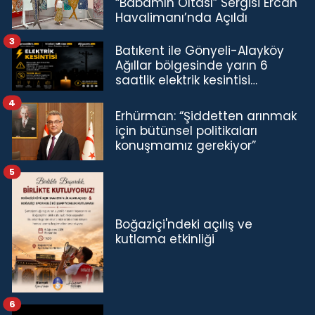
“Babamın Oltası” Sergisi Ercan
Havalimanı’nda Açıldı
3
Batıkent ile Gönyeli-Alayköy
Ağıllar bölgesinde yarın 6
saatlik elektrik kesintisi…
4
Erhürman: “Şiddetten arınmak
için bütünsel politikaları
konuşmamız gerekiyor”
5
Boğaziçi'ndeki açılış ve
kutlama etkinliği
6