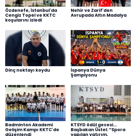
Özdenefe, İstanbul'da
Nehir ve Zarif'den
Cengiz Topel ve KKTC
Avrupada Altın Madalya
koşularını izledi
Dinç noktayı koydu
İspanya Dünya
Şampiyonu
Badminton Akademi
KTSYD ödül gecesi...
Gelişim Kampı KKTC'de
Başbakan Üstel: “Spora
düzenlendi
yapılan yatırım,