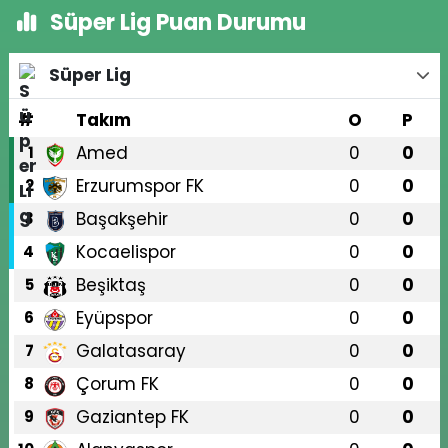
Süper Lig Puan Durumu
Süper Lig
#
Takım
O
P
Amed
0
0
1
Erzurumspor FK
0
0
2
Başakşehir
0
0
3
Kocaelispor
0
0
4
Beşiktaş
0
0
5
Eyüpspor
0
0
6
Galatasaray
0
0
7
Çorum FK
0
0
8
Gaziantep FK
0
0
9