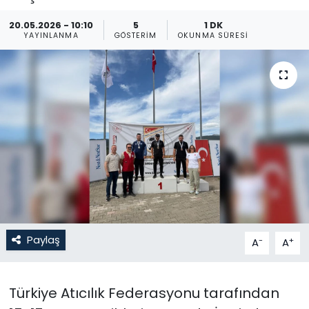
Gündem
20.05.2026 - 10:10
5
1 DK
YAYINLANMA
GÖSTERIM
OKUNMA SÜRESI
KKTC
KKTC YEREL SEÇİM 2018
Kültür Sanat
Magazin
Moda
Nöbetçi Eczaneler
Paylaş
-
+
A
A
Otomobil Dünyası
Türkiye Atıcılık Federasyonu tarafından
Politika