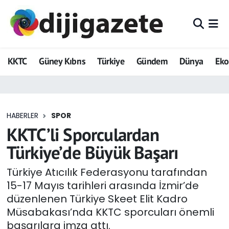
ADVERTORIAL
Hava Durumu
KKTC
Güney Kıbrıs
Türkiye
Gündem
Dünya
Ek
Dijigazete
Trafik Durumu
Dünya
Süper Lig Puan Durumu ve Fikstür
HABERLER
SPOR
Eğitim
Tüm Manşetler
KKTC’li Sporculardan
Ekonomi
Son Dakika Haberleri
Türkiye’de Büyük Başarı
Foto Galeri
Haber Arşivi
Türkiye Atıcılık Federasyonu tarafından
15-17 Mayıs tarihleri arasında İzmir’de
GEZİ
düzenlenen Türkiye Skeet Elit Kadro
Müsabakası’nda KKTC sporcuları önemli
Güncel
başarılara imza attı.