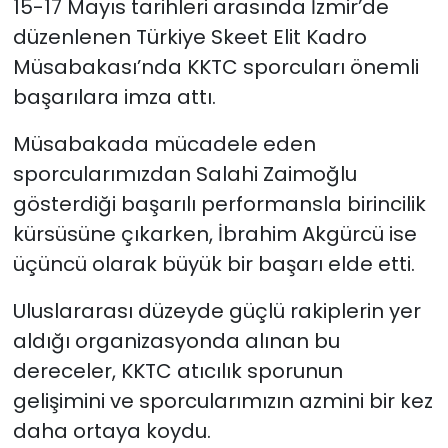
15-17 Mayıs tarihleri arasında İzmir’de
düzenlenen Türkiye Skeet Elit Kadro
SAĞLIK
Müsabakası’nda KKTC sporcuları önemli
başarılara imza attı.
Spor
Müsabakada mücadele eden
Teknoloji
sporcularımızdan Salahi Zaimoğlu
TÜRKiYE
gösterdiği başarılı performansla birincilik
kürsüsüne çıkarken, İbrahim Akgürcü ise
Video Galeri
üçüncü olarak büyük bir başarı elde etti.
YAŞAM
Uluslararası düzeyde güçlü rakiplerin yer
aldığı organizasyonda alınan bu
Yazarlar
dereceler, KKTC atıcılık sporunun
gelişimini ve sporcularımızın azmini bir kez
daha ortaya koydu.