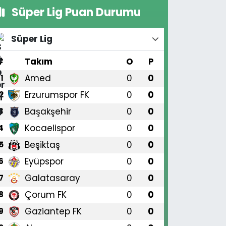
Süper Lig Puan Durumu
Süper Lig
#
Takım
O
P
Amed
0
0
1
Erzurumspor FK
0
0
2
Başakşehir
0
0
3
Kocaelispor
0
0
4
Beşiktaş
0
0
5
Eyüpspor
0
0
6
Galatasaray
0
0
7
Çorum FK
0
0
8
Gaziantep FK
0
0
9