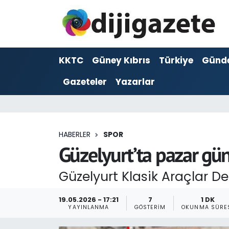
ADVERTORIAL
Hava Durumu
KKTC
Güney Kıbrıs
Türkiye
Günd
Dijigazete
Trafik Durumu
Gazeteler
Yazarlar
Dünya
Süper Lig Puan Durumu ve Fikstür
Eğitim
Tüm Manşetler
HABERLER
SPOR
Ekonomi
Son Dakika Haberleri
Güzelyurt’ta pazar gün
Foto Galeri
Haber Arşivi
Güzelyurt Klasik Araçlar De
GEZİ
19.05.2026 - 17:21
7
1 DK
YAYINLANMA
GÖSTERIM
OKUNMA SÜRE
Güncel