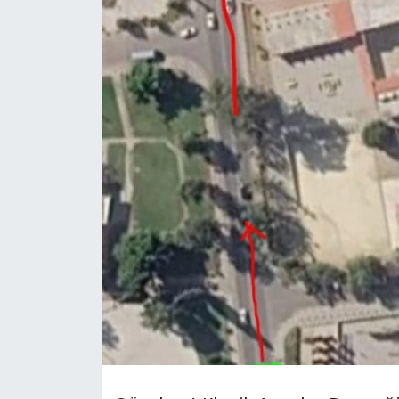
Gündem
KKTC
KKTC YEREL SEÇİM 2018
Kültür Sanat
Magazin
Moda
Nöbetçi Eczaneler
Otomobil Dünyası
Politika