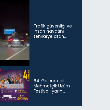
Trafik güvenliği ve
insan hayatını
tehlikeye atan
sürücü ve yolcuya
ceza...
64. Geleneksel
Mehmetçik Üzüm
Festivali yarın
başlıyor