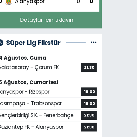
Alanyaspor
0
0
0
Detaylar için tıklayın
Süper Lig Fikstür
14 Ağustos, Cuma
alatasaray - Çorum FK
21:30
5 Ağustos, Cumartesi
onyaspor - Rizespor
19:00
asımpaşa - Trabzonspor
19:00
ençlerbirliği S.K. - Fenerbahçe
21:30
aziantep FK - Alanyaspor
21:30