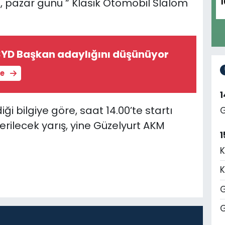
i, pazar günü “ Klasik Otomobil Slalom
1
YD Başkan adaylığını düşünüyor
le
iği bilgiye göre, saat 14.00’te startı
G
rilecek yarış, yine Güzelyurt AKM
1
K
K
G
G