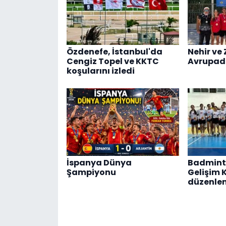
Özdenefe, İstanbul'da
Nehir ve 
Cengiz Topel ve KKTC
Avrupad
koşularını izledi
İspanya Dünya
Badmint
Şampiyonu
Gelişim 
düzenle