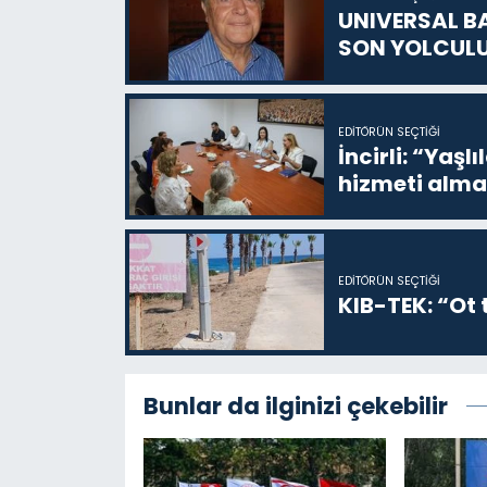
UNIVERSAL B
SON YOLCUL
EDITÖRÜN SEÇTIĞI
İncirli: “Yaşlı
hizmeti alma
EDITÖRÜN SEÇTIĞI
KIB-TEK: “Ot t
Bunlar da ilginizi çekebilir