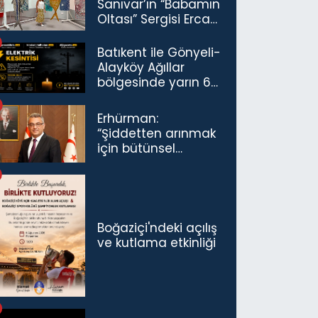
Sanıvar’ın “Babamın
Oltası” Sergisi Ercan
Havalimanı’nda
Açıldı
Batıkent ile Gönyeli-
Alayköy Ağıllar
bölgesinde yarın 6
saatlik elektrik
kesintisi…
Erhürman:
“Şiddetten arınmak
için bütünsel
politikaları
konuşmamız
gerekiyor”
Boğaziçi'ndeki açılış
ve kutlama etkinliği