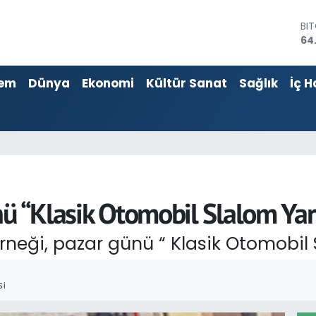
DO
47
EU
55
em
Dünya
Ekonomi
Kültür Sanat
Sağlık
İç H
ST
64
GR
66
Bİ
13
BI
64
ü “Klasik Otomobil Slalom Yar
rneği, pazar günü “ Klasik Otomobil S
SI