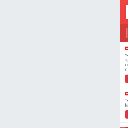
Y
1
C
S
T
İ