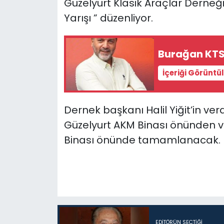
Güzelyurt Klasik Araçlar Derneğ
Yarışı ” düzenliyor.
SAĞLIK
Spor
Burağan KTS
İçeriği Görüntü
Teknoloji
TÜRKiYE
Dernek başkanı Halil Yiğit’in verd
Güzelyurt AKM Binası önünden ve
Video Galeri
Binası önünde tamamlanacak.
YAŞAM
Yazarlar
EDITÖRÜN SEÇTIĞI