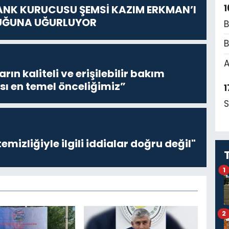
1
ANK KURUCUSU ŞEMSİ KAZIM ERKMAN’I
UĞUNA UĞURLUYOR
B
B
A
ların kaliteli ve erişilebilir bakım
sı en temel önceliğimiz”
1
S
emizliğiyle ilgili iddialar doğru değil"
1
2