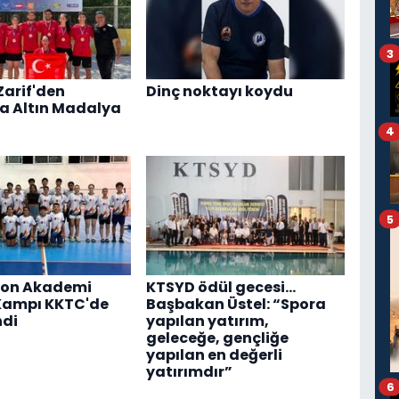
3
Zarif'den
Dinç noktayı koydu
a Altın Madalya
4
5
on Akademi
KTSYD ödül gecesi...
Kampı KKTC'de
Başbakan Üstel: “Spora
ndi
yapılan yatırım,
geleceğe, gençliğe
yapılan en değerli
yatırımdır”
6