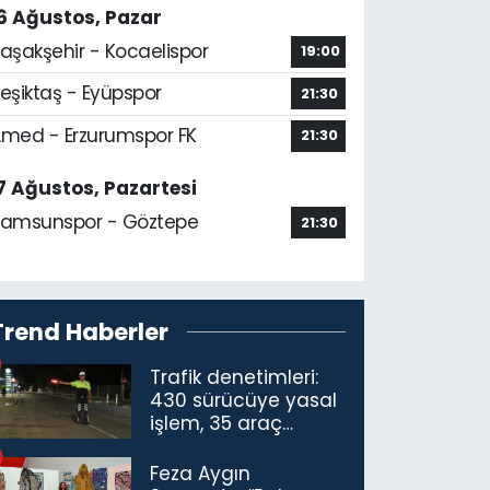
6 Ağustos, Pazar
aşakşehir - Kocaelispor
19:00
eşiktaş - Eyüpspor
21:30
med - Erzurumspor FK
21:30
7 Ağustos, Pazartesi
amsunspor - Göztepe
21:30
Trend Haberler
Trafik denetimleri:
430 sürücüye yasal
işlem, 35 araç
trafikten men
Feza Aygın