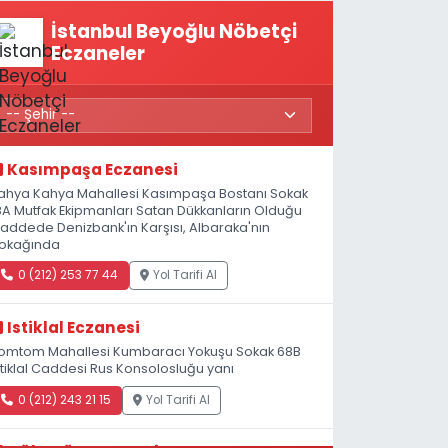
İstanbul Beyoğlu Nöbetçi
Eczaneler
Kasımpaşa Eczanesi
ahya Kahya Mahallesi Kasımpaşa Bostanı Sokak
8A Mutfak Ekipmanları Satan Dükkanların Olduğu
addede Denizbank'ın Karşısı, Albaraka'nın
okağında
0 (212) 253 77 44
Yol Tarifi Al
Istiklal Eczanesi
omtom Mahallesi Kumbaracı Yokuşu Sokak 68B
stiklal Caddesi Rus Konsolosluğu yanı
0 (212) 243 21 15
Yol Tarifi Al