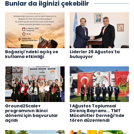
Bunlar da ilginizi çekebilir
Boğaziçi'ndeki açılış ve
Liderler 26 Ağustos'ta
kutlama etkinliği
buluşuyor
Ground2Scale+
1 Ağustos Toplumsal
programının ikinci
Direniş Bayramı... TMT
dönemi için başvurular
Mücahitler Derneği’nde
açıldı
tören düzenlendi