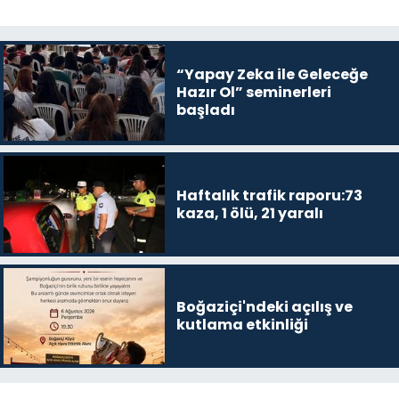
“Yapay Zeka ile Geleceğe
Hazır Ol” seminerleri
başladı
Haftalık trafik raporu:73
kaza, 1 ölü, 21 yaralı
Boğaziçi'ndeki açılış ve
kutlama etkinliği