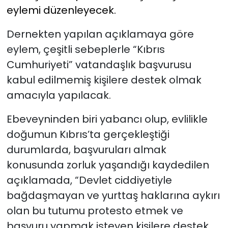
eylemi düzenleyecek.
SAĞLIK
Dernekten yapılan açıklamaya göre
eylem, çeşitli sebeplerle “Kıbrıs
Spor
Cumhuriyeti” vatandaşlık başvurusu
Teknoloji
kabul edilmemiş kişilere destek olmak
amacıyla yapılacak.
TÜRKiYE
Ebeveyninden biri yabancı olup, evlilikle
Video Galeri
doğumun Kıbrıs’ta gerçekleştiği
durumlarda, başvuruları almak
YAŞAM
konusunda zorluk yaşandığı kaydedilen
açıklamada, “Devlet ciddiyetiyle
Yazarlar
bağdaşmayan ve yurttaş haklarına aykırı
olan bu tutumu protesto etmek ve
başvuru yapmak isteyen kişilere destek