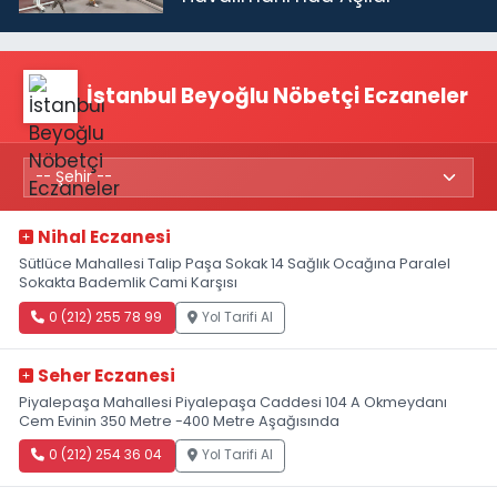
İstanbul Beyoğlu Nöbetçi Eczaneler
Nihal Eczanesi
Sütlüce Mahallesi Talip Paşa Sokak 14 Sağlık Ocağına Paralel
Sokakta Bademlik Cami Karşısı
0 (212) 255 78 99
Yol Tarifi Al
Seher Eczanesi
Piyalepaşa Mahallesi Piyalepaşa Caddesi 104 A Okmeydanı
Cem Evinin 350 Metre -400 Metre Aşağısında
0 (212) 254 36 04
Yol Tarifi Al