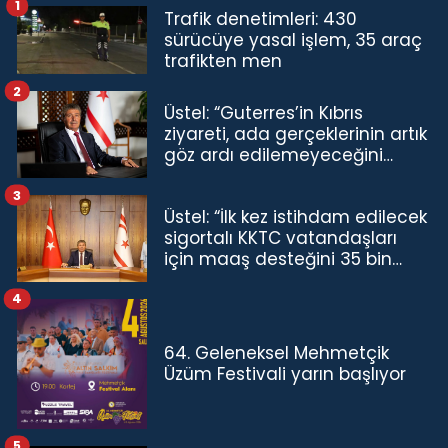
1
Trafik denetimleri: 430
sürücüye yasal işlem, 35 araç
trafikten men
2
Üstel: “Guterres’in Kıbrıs
ziyareti, ada gerçeklerinin artık
göz ardı edilemeyeceğini
göstermiştir”
3
Üstel: “İlk kez istihdam edilecek
sigortalı KKTC vatandaşları
için maaş desteğini 35 bin
TL'ye çıkardık”
4
64. Geleneksel Mehmetçik
Üzüm Festivali yarın başlıyor
5