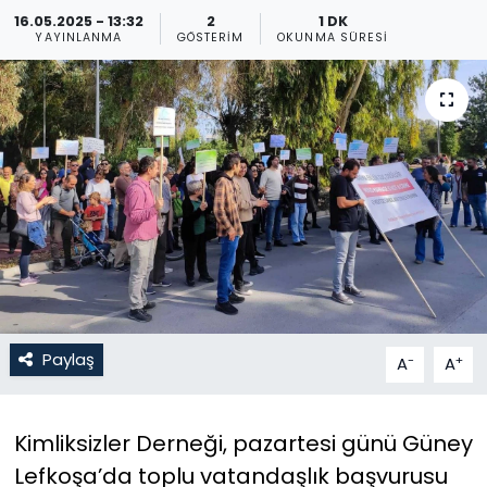
16.05.2025 - 13:32
2
1 DK
Gündem
YAYINLANMA
GÖSTERIM
OKUNMA SÜRESI
KKTC
KKTC YEREL SEÇİM 2018
Kültür Sanat
Magazin
Moda
Paylaş
-
+
A
A
Nöbetçi Eczaneler
Otomobil Dünyası
Kimliksizler Derneği, pazartesi günü Güney
Lefkoşa’da toplu vatandaşlık başvurusu
Politika