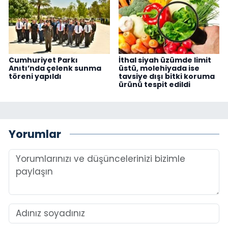
Cumhuriyet Parkı
İthal siyah üzümde limit
Anıtı’nda çelenk sunma
üstü, molehiyada ise
töreni yapıldı
tavsiye dışı bitki koruma
ürünü tespit edildi
Yorumlar