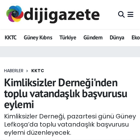
ADVERTORIAL
Hava Durumu
KKTC
Güney Kıbrıs
Türkiye
Gündem
Dünya
Ek
Dijigazete
Trafik Durumu
Dünya
Süper Lig Puan Durumu ve Fikstür
HABERLER
KKTC
Eğitim
Tüm Manşetler
Kimliksizler Derneği'nden
Ekonomi
Son Dakika Haberleri
toplu vatandaşlık başvurusu
eylemi
Foto Galeri
Haber Arşivi
Kimliksizler Derneği, pazartesi günü Güney
GEZİ
Lefkoşa’da toplu vatandaşlık başvurusu
eylemi düzenleyecek.
Güncel