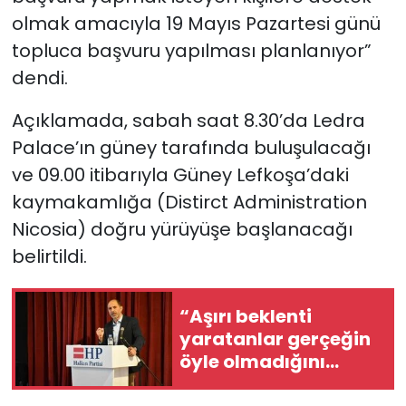
olmak amacıyla 19 Mayıs Pazartesi günü
topluca başvuru yapılması planlanıyor”
dendi.
Açıklamada, sabah saat 8.30’da Ledra
Palace’ın güney tarafında buluşulacağı
ve 09.00 itibarıyla Güney Lefkoşa’daki
kaymakamlığa (Distirct Administration
Nicosia) doğru yürüyüşe başlanacağı
belirtildi.
“Aşırı beklenti
yaratanlar gerçeğin
öyle olmadığını
görmüş oldu”