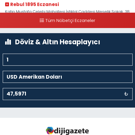
Rebul 1895 Eczanesi
Katip Mustafa Çelebi Mahallesi İstiklal Caddesi Meşelik Sokak, 3B
Akbank Sanat karşısı, Fransız Konsolosluğu Çaprazı
Tüm Nöbetçi Eczaneler
0 (212) 243 69 36
Yol Tarifi Al
Döviz & Altın Hesaplayıcı
₺