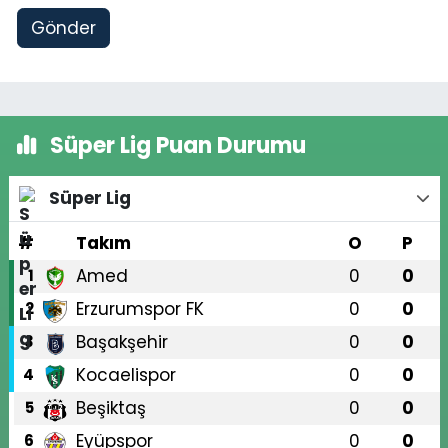
Gönder
Süper Lig Puan Durumu
Süper Lig
#
Takım
O
P
Amed
0
0
1
Erzurumspor FK
0
0
2
Başakşehir
0
0
3
Kocaelispor
0
0
4
Beşiktaş
0
0
5
Eyüpspor
0
0
6